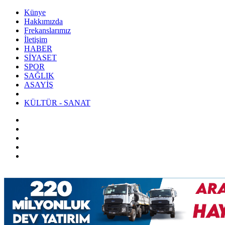
Künye
Hakkımızda
Frekanslarımız
İletişim
HABER
SİYASET
SPOR
SAĞLIK
ASAYİŞ
KÜLTÜR - SANAT