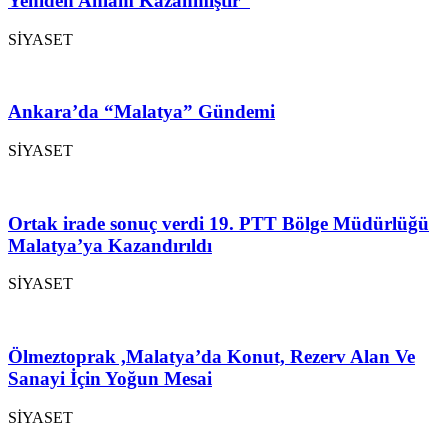
Yeniden Anlam Kazanmıştır”
SİYASET
Ankara’da “Malatya” Gündemi
SİYASET
Ortak irade sonuç verdi 19. PTT Bölge Müdürlüğü
Malatya’ya Kazandırıldı
SİYASET
Ölmeztoprak ,Malatya’da Konut, Rezerv Alan Ve
Sanayi İçin Yoğun Mesai
SİYASET