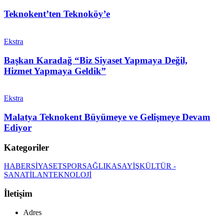
Teknokent’ten Teknoköy’e
Ekstra
Başkan Karadağ “Biz Siyaset Yapmaya Değil,
Hizmet Yapmaya Geldik”
Ekstra
Malatya Teknokent Büyümeye ve Gelişmeye Devam
Ediyor
Kategoriler
HABER
SİYASET
SPOR
SAĞLIK
ASAYİŞ
KÜLTÜR -
SANAT
İLAN
TEKNOLOJİ
İletişim
Adres