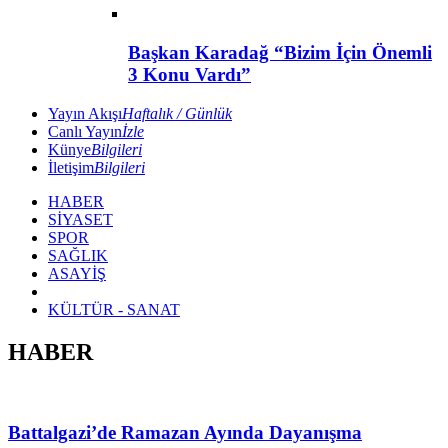
Başkan Karadağ “Bizim İçin Önemli
3 Konu Vardı”
Yayın Akışı
Haftalık / Günlük
Canlı Yayın
İzle
Künye
Bilgileri
İletişim
Bilgileri
HABER
SİYASET
SPOR
SAĞLIK
ASAYİŞ
KÜLTÜR - SANAT
HABER
Battalgazi’de Ramazan Ayında Dayanışma