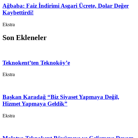
Ağbaba: Faiz İndirimi Asgari Ücrete, Dolar Değer
Kaybettirdi!
Ekstra
Son Ekleneler
Teknokent’ten Teknoköy’e
Ekstra
Başkan Karadağ “Biz Siyaset Yapmaya Değil,
Hizmet Yapmaya Geldik”
Ekstra