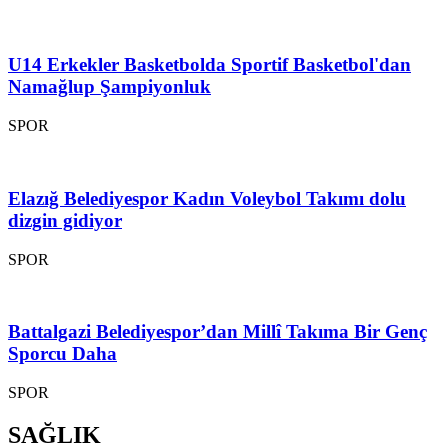
U14 Erkekler Basketbolda Sportif Basketbol'dan
Namağlup Şampiyonluk
SPOR
Elazığ Belediyespor Kadın Voleybol Takımı dolu
dizgin gidiyor
SPOR
Battalgazi Belediyespor’dan Millî Takıma Bir Genç
Sporcu Daha
SPOR
SAĞLIK