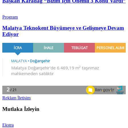
Başkan Karadağ “Bizim İçin Önemli 3 Konu Vardı”
Program
Malatya Teknokent Büyümeye ve Gelişmeye Devam
Ediyor
Reklam İletişim
Mutlaka İzleyin
Ekstra