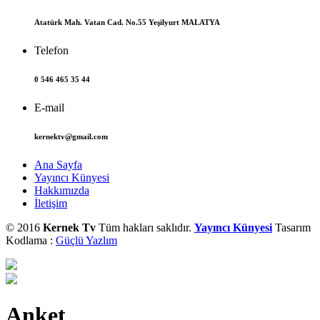
Atatürk Mah. Vatan Cad. No.55 Yeşilyurt MALATYA
Telefon
0 546 465 35 44
E-mail
kernektv@gmail.com
Ana Sayfa
Yayıncı Künyesi
Hakkımızda
İletişim
© 2016
Kernek Tv
Tüm hakları saklıdır.
Yayıncı Künyesi
Tasarım
Kodlama :
Güçlü Yazlım
Anket