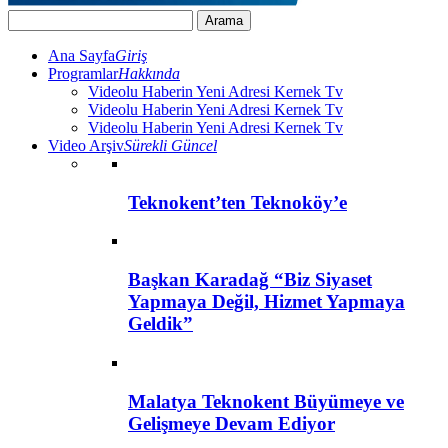
Ana Sayfa
Giriş
Programlar
Hakkında
Videolu Haberin Yeni Adresi Kernek Tv
Videolu Haberin Yeni Adresi Kernek Tv
Videolu Haberin Yeni Adresi Kernek Tv
Video Arşiv
Sürekli Güncel
Teknokent’ten Teknoköy’e
Başkan Karadağ “Biz Siyaset
Yapmaya Değil, Hizmet Yapmaya
Geldik”
Malatya Teknokent Büyümeye ve
Gelişmeye Devam Ediyor