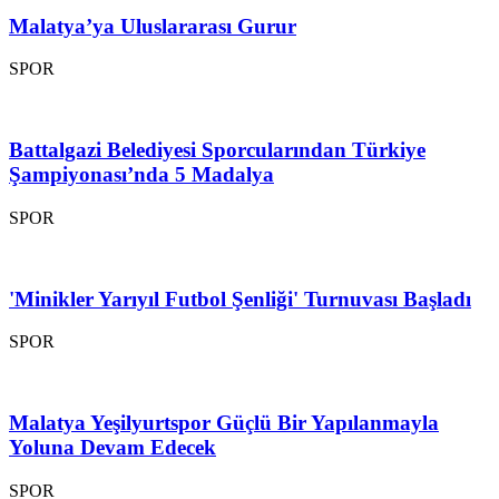
Malatya’ya Uluslararası Gurur
SPOR
Battalgazi Belediyesi Sporcularından Türkiye
Şampiyonası’nda 5 Madalya
SPOR
'Minikler Yarıyıl Futbol Şenliği' Turnuvası Başladı
SPOR
Malatya Yeşilyurtspor Güçlü Bir Yapılanmayla
Yoluna Devam Edecek
SPOR