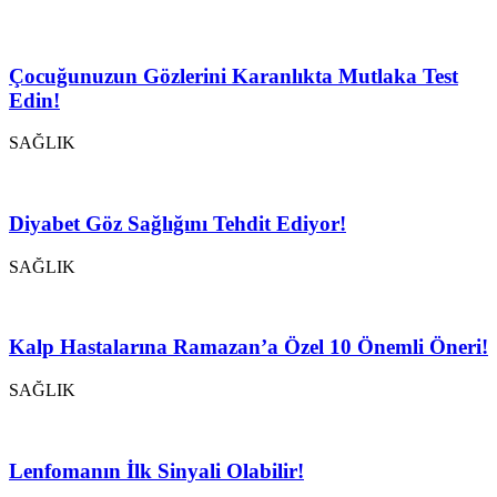
Çocuğunuzun Gözlerini Karanlıkta Mutlaka Test
Edin!
SAĞLIK
Diyabet Göz Sağlığını Tehdit Ediyor!
SAĞLIK
Kalp Hastalarına Ramazan’a Özel 10 Önemli Öneri!
SAĞLIK
Lenfomanın İlk Sinyali Olabilir!