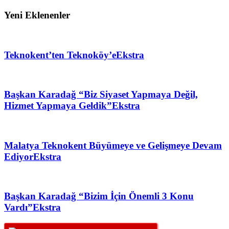
Yeni Eklenenler
Teknokent’ten Teknoköy’e
Ekstra
Başkan Karadağ “Biz Siyaset Yapmaya Değil,
Hizmet Yapmaya Geldik”
Ekstra
Malatya Teknokent Büyümeye ve Gelişmeye Devam
Ediyor
Ekstra
Başkan Karadağ “Bizim İçin Önemli 3 Konu
Vardı”
Ekstra