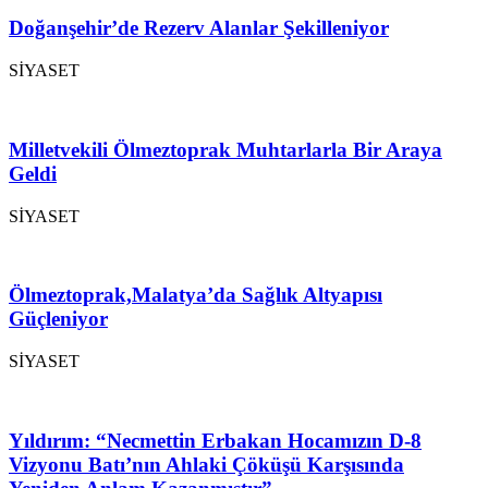
Doğanşehir’de Rezerv Alanlar Şekilleniyor
SİYASET
Milletvekili Ölmeztoprak Muhtarlarla Bir Araya
Geldi
SİYASET
Ölmeztoprak,Malatya’da Sağlık Altyapısı
Güçleniyor
SİYASET
Yıldırım: “Necmettin Erbakan Hocamızın D-8
Vizyonu Batı’nın Ahlaki Çöküşü Karşısında