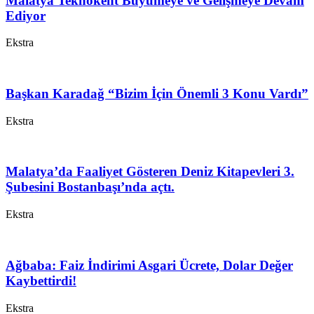
Malatya Teknokent Büyümeye ve Gelişmeye Devam
Ediyor
Ekstra
Başkan Karadağ “Bizim İçin Önemli 3 Konu Vardı”
Ekstra
Malatya’da Faaliyet Gösteren Deniz Kitapevleri 3.
Şubesini Bostanbaşı’nda açtı.
Ekstra
Ağbaba: Faiz İndirimi Asgari Ücrete, Dolar Değer
Kaybettirdi!
Ekstra