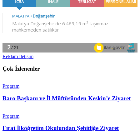
Reklam İletişim
Çok İzlenenler
Program
Baro Başkanı ve İl Müftüsünden Keskin’e Ziyaret
Program
Fırat İlköğretim Okulundan Şehitliğe Ziyaret