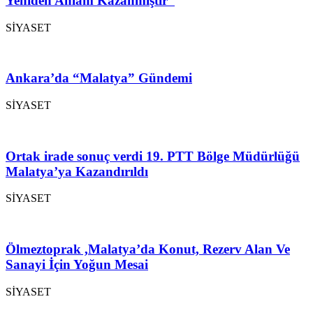
Yeniden Anlam Kazanmıştır”
SİYASET
Ankara’da “Malatya” Gündemi
SİYASET
Ortak irade sonuç verdi 19. PTT Bölge Müdürlüğü
Malatya’ya Kazandırıldı
SİYASET
Ölmeztoprak ,Malatya’da Konut, Rezerv Alan Ve
Sanayi İçin Yoğun Mesai
SİYASET