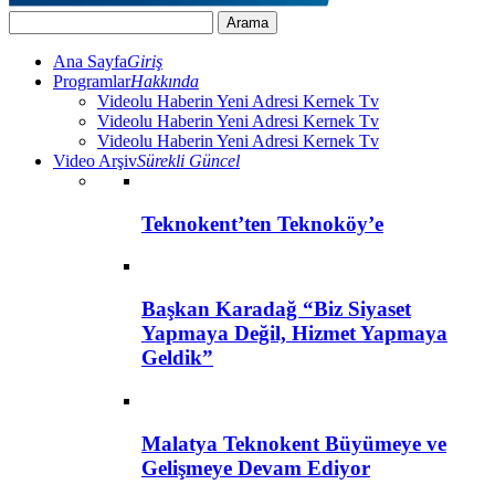
Ana Sayfa
Giriş
Programlar
Hakkında
Videolu Haberin Yeni Adresi Kernek Tv
Videolu Haberin Yeni Adresi Kernek Tv
Videolu Haberin Yeni Adresi Kernek Tv
Video Arşiv
Sürekli Güncel
Teknokent’ten Teknoköy’e
Başkan Karadağ “Biz Siyaset
Yapmaya Değil, Hizmet Yapmaya
Geldik”
Malatya Teknokent Büyümeye ve
Gelişmeye Devam Ediyor