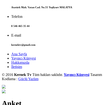
Atatürk Mah. Vatan Cad. No.55 Yeşilyurt MALATYA
Telefon
0 546 465 35 44
E-mail
kernektv@gmail.com
Ana Sayfa
Yayıncı Künyesi
Hakkımızda
İletişim
© 2016
Kernek Tv
Tüm hakları saklıdır.
Yayıncı Künyesi
Tasarım
Kodlama :
Güçlü Yazlım
Anket