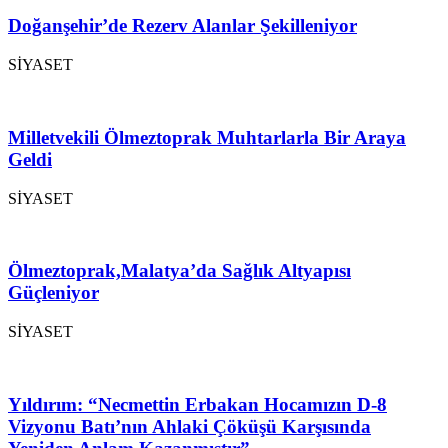
Doğanşehir’de Rezerv Alanlar Şekilleniyor
SİYASET
Milletvekili Ölmeztoprak Muhtarlarla Bir Araya
Geldi
SİYASET
Ölmeztoprak,Malatya’da Sağlık Altyapısı
Güçleniyor
SİYASET
Yıldırım: “Necmettin Erbakan Hocamızın D-8
Vizyonu Batı’nın Ahlaki Çöküşü Karşısında