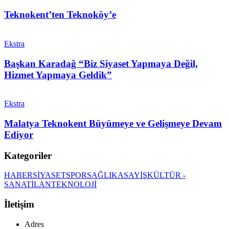
Teknokent’ten Teknoköy’e
Ekstra
Başkan Karadağ “Biz Siyaset Yapmaya Değil,
Hizmet Yapmaya Geldik”
Ekstra
Malatya Teknokent Büyümeye ve Gelişmeye Devam
Ediyor
Kategoriler
HABER
SİYASET
SPOR
SAĞLIK
ASAYİŞ
KÜLTÜR -
SANAT
İLAN
TEKNOLOJİ
İletişim
Adres