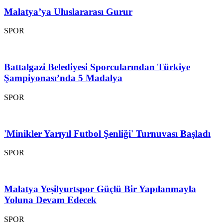
Malatya’ya Uluslararası Gurur
SPOR
Battalgazi Belediyesi Sporcularından Türkiye
Şampiyonası’nda 5 Madalya
SPOR
'Minikler Yarıyıl Futbol Şenliği' Turnuvası Başladı
SPOR
Malatya Yeşilyurtspor Güçlü Bir Yapılanmayla
Yoluna Devam Edecek
SPOR