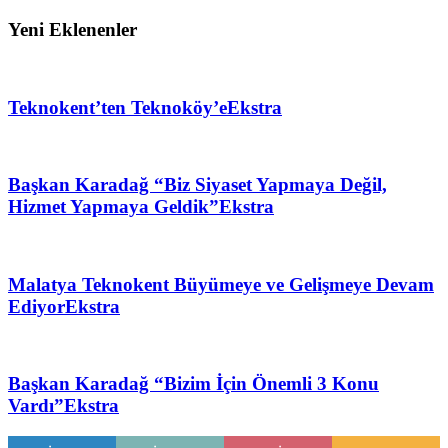
Yeni Eklenenler
Teknokent’ten Teknoköy’e
Ekstra
Başkan Karadağ “Biz Siyaset Yapmaya Değil,
Hizmet Yapmaya Geldik”
Ekstra
Malatya Teknokent Büyümeye ve Gelişmeye Devam
Ediyor
Ekstra
Başkan Karadağ “Bizim İçin Önemli 3 Konu
Vardı”
Ekstra