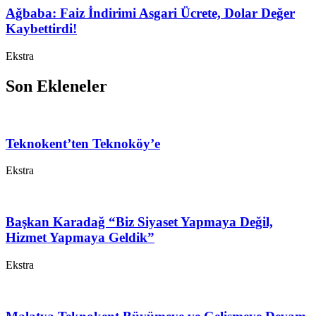
Ağbaba: Faiz İndirimi Asgari Ücrete, Dolar Değer
Kaybettirdi!
Ekstra
Son Ekleneler
Teknokent’ten Teknoköy’e
Ekstra
Başkan Karadağ “Biz Siyaset Yapmaya Değil,
Hizmet Yapmaya Geldik”
Ekstra