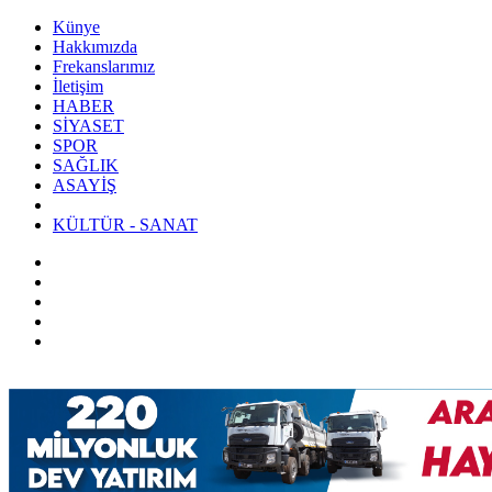
Künye
Hakkımızda
Frekanslarımız
İletişim
HABER
SİYASET
SPOR
SAĞLIK
ASAYİŞ
KÜLTÜR - SANAT