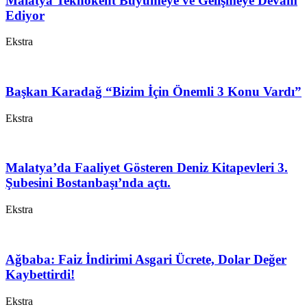
Malatya Teknokent Büyümeye ve Gelişmeye Devam
Ediyor
Ekstra
Başkan Karadağ “Bizim İçin Önemli 3 Konu Vardı”
Ekstra
Malatya’da Faaliyet Gösteren Deniz Kitapevleri 3.
Şubesini Bostanbaşı’nda açtı.
Ekstra
Ağbaba: Faiz İndirimi Asgari Ücrete, Dolar Değer
Kaybettirdi!
Ekstra