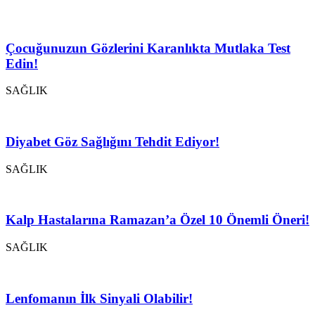
Çocuğunuzun Gözlerini Karanlıkta Mutlaka Test
Edin!
SAĞLIK
Diyabet Göz Sağlığını Tehdit Ediyor!
SAĞLIK
Kalp Hastalarına Ramazan’a Özel 10 Önemli Öneri!
SAĞLIK
Lenfomanın İlk Sinyali Olabilir!