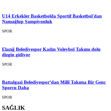
U14 Erkekler Basketbolda Sportif Basketbol'dan
Namağlup Şampiyonluk
SPOR
Elazığ Belediyespor Kadın Voleybol Takımı dolu
dizgin gidiyor
SPOR
Battalgazi Belediyespor’dan Millî Takıma Bir Genç
Sporcu Daha
SPOR
SAĞLIK