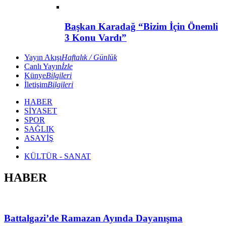
Başkan Karadağ “Bizim İçin Önemli
3 Konu Vardı”
Yayın Akışı
Haftalık / Günlük
Canlı Yayın
İzle
Künye
Bilgileri
İletişim
Bilgileri
HABER
SİYASET
SPOR
SAĞLIK
ASAYİŞ
KÜLTÜR - SANAT
HABER
Battalgazi’de Ramazan Ayında Dayanışma