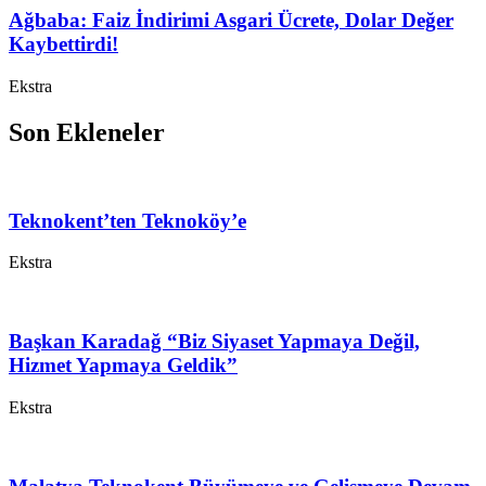
Ağbaba: Faiz İndirimi Asgari Ücrete, Dolar Değer
Kaybettirdi!
Ekstra
Son Ekleneler
Teknokent’ten Teknoköy’e
Ekstra
Başkan Karadağ “Biz Siyaset Yapmaya Değil,
Hizmet Yapmaya Geldik”
Ekstra