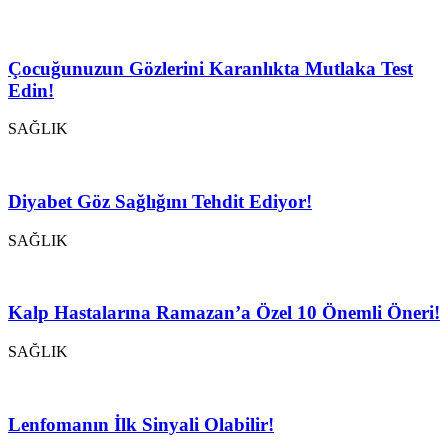
Çocuğunuzun Gözlerini Karanlıkta Mutlaka Test
Edin!
SAĞLIK
Diyabet Göz Sağlığını Tehdit Ediyor!
SAĞLIK
Kalp Hastalarına Ramazan’a Özel 10 Önemli Öneri!
SAĞLIK
Lenfomanın İlk Sinyali Olabilir!