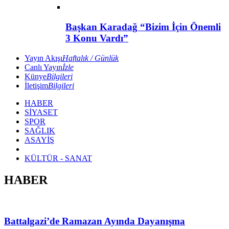
Başkan Karadağ “Bizim İçin Önemli
3 Konu Vardı”
Yayın Akışı
Haftalık / Günlük
Canlı Yayın
İzle
Künye
Bilgileri
İletişim
Bilgileri
HABER
SİYASET
SPOR
SAĞLIK
ASAYİŞ
KÜLTÜR - SANAT
HABER
Battalgazi’de Ramazan Ayında Dayanışma