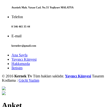
Atatürk Mah. Vatan Cad. No.55 Yeşilyurt MALATYA
Telefon
0 546 465 35 44
E-mail
kernektv@gmail.com
Ana Sayfa
Yayıncı Künyesi
Hakkımızda
İletişim
© 2016
Kernek Tv
Tüm hakları saklıdır.
Yayıncı Künyesi
Tasarım
Kodlama :
Güçlü Yazlım
Anket