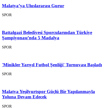
Malatya’ya Uluslararası Gurur
SPOR
Battalgazi Belediyesi Sporcularından Türkiye
Şampiyonası’nda 5 Madalya
SPOR
'Minikler Yarıyıl Futbol Şenliği' Turnuvası Başladı
SPOR
Malatya Yeşilyurtspor Güçlü Bir Yapılanmayla
Yoluna Devam Edecek
SPOR