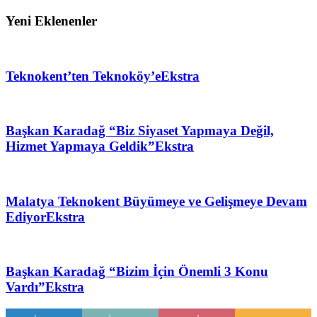
Yeni Eklenenler
Teknokent’ten Teknoköy’e
Ekstra
Başkan Karadağ “Biz Siyaset Yapmaya Değil,
Hizmet Yapmaya Geldik”
Ekstra
Malatya Teknokent Büyümeye ve Gelişmeye Devam
Ediyor
Ekstra
Başkan Karadağ “Bizim İçin Önemli 3 Konu
Vardı”
Ekstra