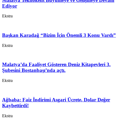
Malatya Teknokent Büyümeye ve Gelişmeye Devam
Ediyor
Ekstra
Başkan Karadağ “Bizim İçin Önemli 3 Konu Vardı”
Ekstra
Malatya’da Faaliyet Gösteren Deniz Kitapevleri 3.
Şubesini Bostanbaşı’nda açtı.
Ekstra
Ağbaba: Faiz İndirimi Asgari Ücrete, Dolar Değer
Kaybettirdi!
Ekstra