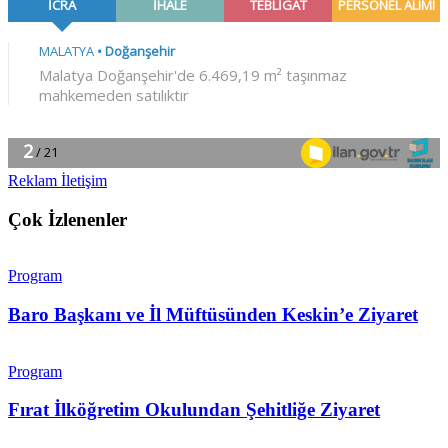
Reklam İletişim
Çok İzlenenler
Program
Baro Başkanı ve İl Müftüsünden Keskin’e Ziyaret
Program
Fırat İlköğretim Okulundan Şehitliğe Ziyaret