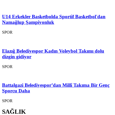
U14 Erkekler Basketbolda Sportif Basketbol'dan
Namağlup Şampiyonluk
SPOR
Elazığ Belediyespor Kadın Voleybol Takımı dolu
dizgin gidiyor
SPOR
Battalgazi Belediyespor’dan Millî Takıma Bir Genç
Sporcu Daha
SPOR
SAĞLIK