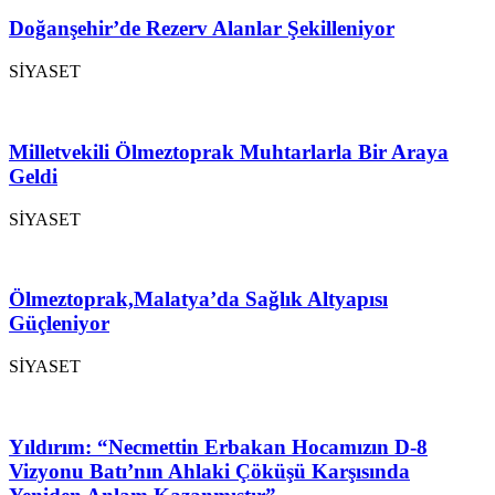
Doğanşehir’de Rezerv Alanlar Şekilleniyor
SİYASET
Milletvekili Ölmeztoprak Muhtarlarla Bir Araya
Geldi
SİYASET
Ölmeztoprak,Malatya’da Sağlık Altyapısı
Güçleniyor
SİYASET
Yıldırım: “Necmettin Erbakan Hocamızın D-8
Vizyonu Batı’nın Ahlaki Çöküşü Karşısında