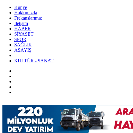
Künye
Hakkımızda
Frekanslarımız
İletişim
HABER
SİYASET
SPOR
SAĞLIK
ASAYİŞ
KÜLTÜR - SANAT