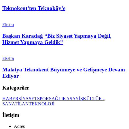
Teknokent’ten Teknoköy’e
Ekstra
Başkan Karadağ “Biz Siyaset Yapmaya Değil,
Hizmet Yapmaya Geldik”
Ekstra
Malatya Teknokent Büyümeye ve Gelişmeye Devam
Ediyor
Kategoriler
HABER
SİYASET
SPOR
SAĞLIK
ASAYİŞ
KÜLTÜR -
SANAT
İLAN
TEKNOLOJİ
İletişim
Adres