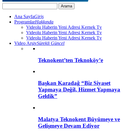
Ana Sayfa
Giriş
Programlar
Hakkında
Videolu Haberin Yeni Adresi Kernek Tv
Videolu Haberin Yeni Adresi Kernek Tv
Videolu Haberin Yeni Adresi Kernek Tv
Video Arşiv
Sürekli Güncel
Teknokent’ten Teknoköy’e
Başkan Karadağ “Biz Siyaset
Yapmaya Değil, Hizmet Yapmaya
Geldik”
Malatya Teknokent Büyümeye ve
Gelişmeye Devam Ediyor