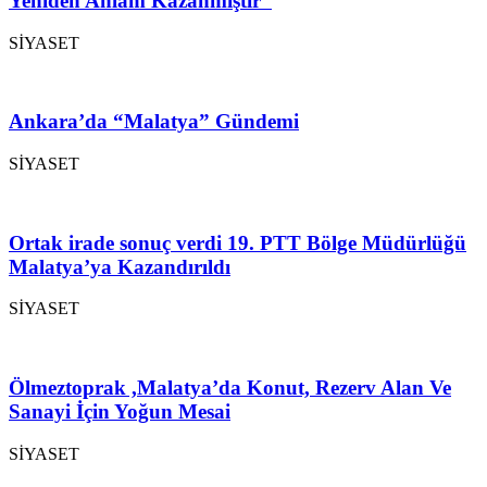
Yeniden Anlam Kazanmıştır”
SİYASET
Ankara’da “Malatya” Gündemi
SİYASET
Ortak irade sonuç verdi 19. PTT Bölge Müdürlüğü
Malatya’ya Kazandırıldı
SİYASET
Ölmeztoprak ,Malatya’da Konut, Rezerv Alan Ve
Sanayi İçin Yoğun Mesai
SİYASET