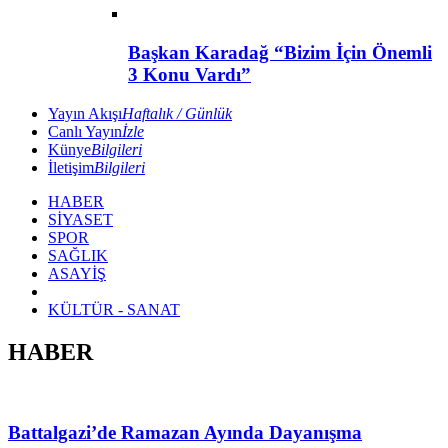
Başkan Karadağ “Bizim İçin Önemli
3 Konu Vardı”
Yayın Akışı
Haftalık / Günlük
Canlı Yayın
İzle
Künye
Bilgileri
İletişim
Bilgileri
HABER
SİYASET
SPOR
SAĞLIK
ASAYİŞ
KÜLTÜR - SANAT
HABER
Battalgazi’de Ramazan Ayında Dayanışma