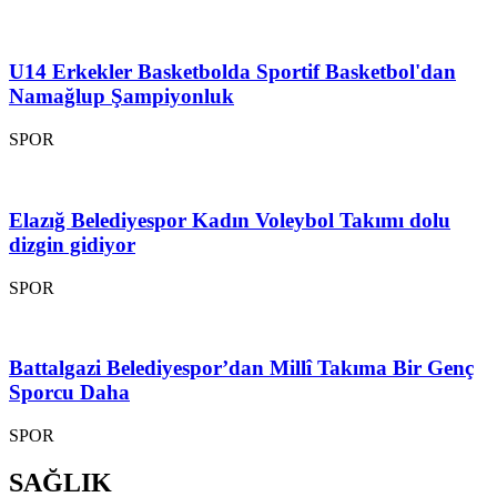
U14 Erkekler Basketbolda Sportif Basketbol'dan
Namağlup Şampiyonluk
SPOR
Elazığ Belediyespor Kadın Voleybol Takımı dolu
dizgin gidiyor
SPOR
Battalgazi Belediyespor’dan Millî Takıma Bir Genç
Sporcu Daha
SPOR
SAĞLIK