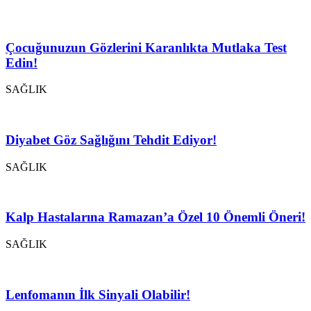
Çocuğunuzun Gözlerini Karanlıkta Mutlaka Test
Edin!
SAĞLIK
Diyabet Göz Sağlığını Tehdit Ediyor!
SAĞLIK
Kalp Hastalarına Ramazan’a Özel 10 Önemli Öneri!
SAĞLIK
Lenfomanın İlk Sinyali Olabilir!