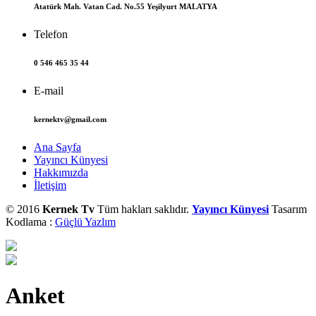
Atatürk Mah. Vatan Cad. No.55 Yeşilyurt MALATYA
Telefon
0 546 465 35 44
E-mail
kernektv@gmail.com
Ana Sayfa
Yayıncı Künyesi
Hakkımızda
İletişim
© 2016
Kernek Tv
Tüm hakları saklıdır.
Yayıncı Künyesi
Tasarım
Kodlama :
Güçlü Yazlım
Anket