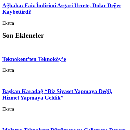
Ağbaba: Faiz İndirimi Asgari Ücrete, Dolar Değer
Kaybettirdi!
Ekstra
Son Ekleneler
Teknokent’ten Teknoköy’e
Ekstra
Başkan Karadağ “Biz Siyaset Yapmaya Değil,
Hizmet Yapmaya Geldik”
Ekstra