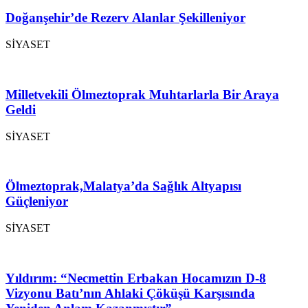
Doğanşehir’de Rezerv Alanlar Şekilleniyor
SİYASET
Milletvekili Ölmeztoprak Muhtarlarla Bir Araya
Geldi
SİYASET
Ölmeztoprak,Malatya’da Sağlık Altyapısı
Güçleniyor
SİYASET
Yıldırım: “Necmettin Erbakan Hocamızın D-8
Vizyonu Batı’nın Ahlaki Çöküşü Karşısında