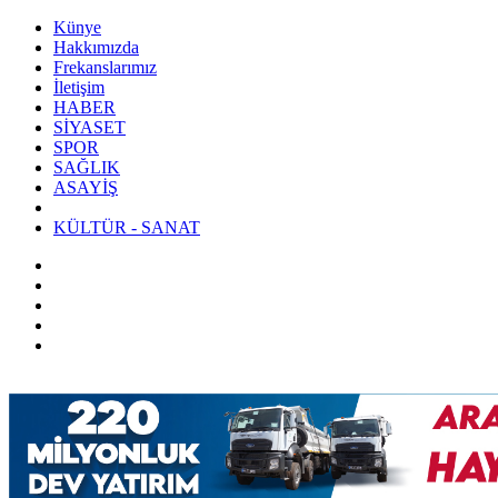
Künye
Hakkımızda
Frekanslarımız
İletişim
HABER
SİYASET
SPOR
SAĞLIK
ASAYİŞ
KÜLTÜR - SANAT