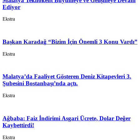
Malatya Teknokent Büyümeye ve Gelişmeye Devam
Ediyor
Ekstra
Başkan Karadağ “Bizim İçin Önemli 3 Konu Vardı”
Ekstra
Malatya’da Faaliyet Gösteren Deniz Kitapevleri 3.
Şubesini Bostanbaşı’nda açtı.
Ekstra
Ağbaba: Faiz İndirimi Asgari Ücrete, Dolar Değer
Kaybettirdi!
Ekstra