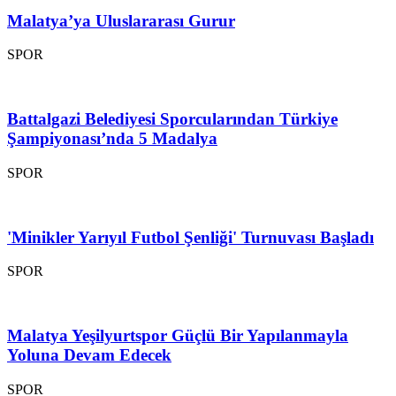
Malatya’ya Uluslararası Gurur
SPOR
Battalgazi Belediyesi Sporcularından Türkiye
Şampiyonası’nda 5 Madalya
SPOR
'Minikler Yarıyıl Futbol Şenliği' Turnuvası Başladı
SPOR
Malatya Yeşilyurtspor Güçlü Bir Yapılanmayla
Yoluna Devam Edecek
SPOR