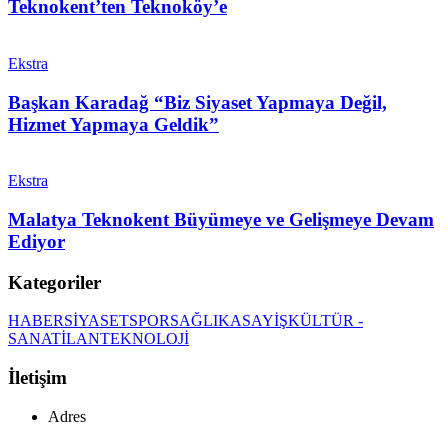
Teknokent’ten Teknoköy’e
Ekstra
Başkan Karadağ “Biz Siyaset Yapmaya Değil,
Hizmet Yapmaya Geldik”
Ekstra
Malatya Teknokent Büyümeye ve Gelişmeye Devam
Ediyor
Kategoriler
HABER
SİYASET
SPOR
SAĞLIK
ASAYİŞ
KÜLTÜR -
SANAT
İLAN
TEKNOLOJİ
İletişim
Adres