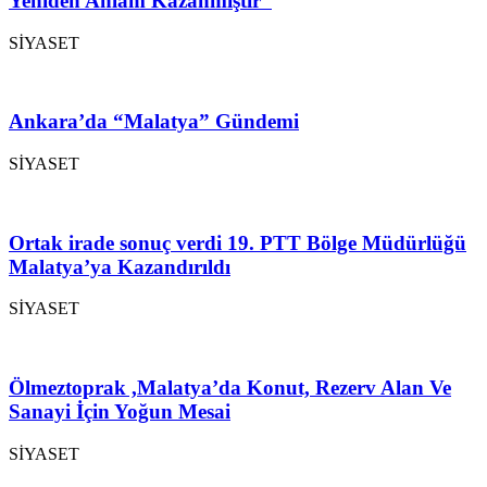
Yeniden Anlam Kazanmıştır”
SİYASET
Ankara’da “Malatya” Gündemi
SİYASET
Ortak irade sonuç verdi 19. PTT Bölge Müdürlüğü
Malatya’ya Kazandırıldı
SİYASET
Ölmeztoprak ,Malatya’da Konut, Rezerv Alan Ve
Sanayi İçin Yoğun Mesai
SİYASET