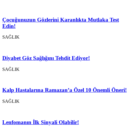
Çocuğunuzun Gözlerini Karanlıkta Mutlaka Test
Edin!
SAĞLIK
Diyabet Göz Sağlığını Tehdit Ediyor!
SAĞLIK
Kalp Hastalarına Ramazan’a Özel 10 Önemli Öneri!
SAĞLIK
Lenfomanın İlk Sinyali Olabilir!