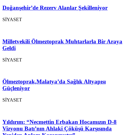
Doğanşehir’de Rezerv Alanlar Şekilleniyor
SİYASET
Milletvekili Ölmeztoprak Muhtarlarla Bir Araya
Geldi
SİYASET
Ölmeztoprak,Malatya’da Sağlık Altyapısı
Güçleniyor
SİYASET
Yıldırım: “Necmettin Erbakan Hocamızın D-8
Vizyonu Batı’nın Ahlaki Çöküşü Karşısında