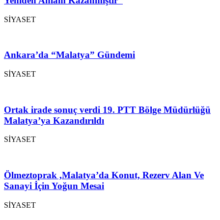
Yeniden Anlam Kazanmıştır”
SİYASET
Ankara’da “Malatya” Gündemi
SİYASET
Ortak irade sonuç verdi 19. PTT Bölge Müdürlüğü
Malatya’ya Kazandırıldı
SİYASET
Ölmeztoprak ,Malatya’da Konut, Rezerv Alan Ve
Sanayi İçin Yoğun Mesai
SİYASET