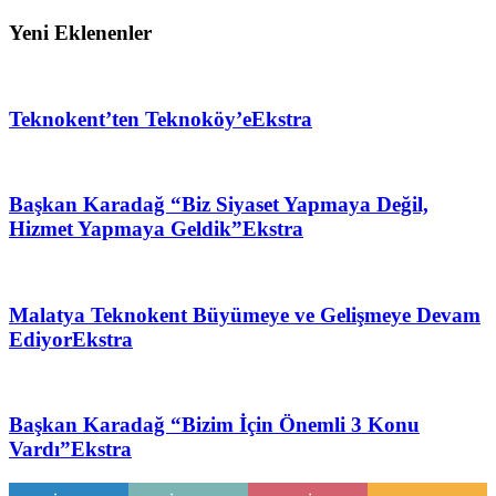
Yeni Eklenenler
Teknokent’ten Teknoköy’e
Ekstra
Başkan Karadağ “Biz Siyaset Yapmaya Değil,
Hizmet Yapmaya Geldik”
Ekstra
Malatya Teknokent Büyümeye ve Gelişmeye Devam
Ediyor
Ekstra
Başkan Karadağ “Bizim İçin Önemli 3 Konu
Vardı”
Ekstra