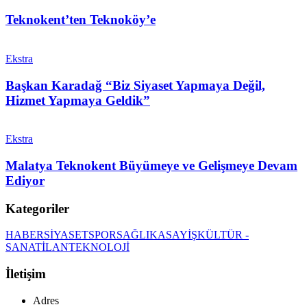
Teknokent’ten Teknoköy’e
Ekstra
Başkan Karadağ “Biz Siyaset Yapmaya Değil,
Hizmet Yapmaya Geldik”
Ekstra
Malatya Teknokent Büyümeye ve Gelişmeye Devam
Ediyor
Kategoriler
HABER
SİYASET
SPOR
SAĞLIK
ASAYİŞ
KÜLTÜR -
SANAT
İLAN
TEKNOLOJİ
İletişim
Adres