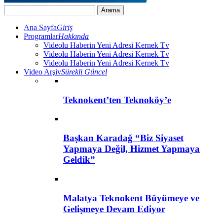
Ana Sayfa
Giriş
Programlar
Hakkında
Videolu Haberin Yeni Adresi Kernek Tv
Videolu Haberin Yeni Adresi Kernek Tv
Videolu Haberin Yeni Adresi Kernek Tv
Video Arşiv
Sürekli Güncel
Teknokent’ten Teknoköy’e
Başkan Karadağ “Biz Siyaset
Yapmaya Değil, Hizmet Yapmaya
Geldik”
Malatya Teknokent Büyümeye ve
Gelişmeye Devam Ediyor