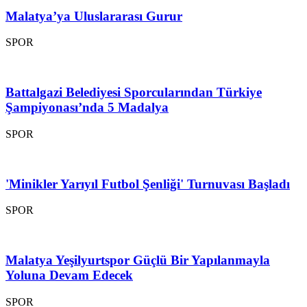
Malatya’ya Uluslararası Gurur
SPOR
Battalgazi Belediyesi Sporcularından Türkiye
Şampiyonası’nda 5 Madalya
SPOR
'Minikler Yarıyıl Futbol Şenliği' Turnuvası Başladı
SPOR
Malatya Yeşilyurtspor Güçlü Bir Yapılanmayla
Yoluna Devam Edecek
SPOR