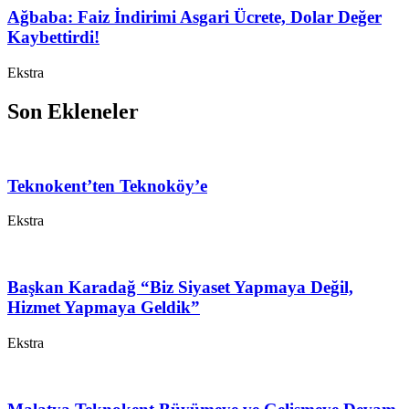
Ağbaba: Faiz İndirimi Asgari Ücrete, Dolar Değer
Kaybettirdi!
Ekstra
Son Ekleneler
Teknokent’ten Teknoköy’e
Ekstra
Başkan Karadağ “Biz Siyaset Yapmaya Değil,
Hizmet Yapmaya Geldik”
Ekstra