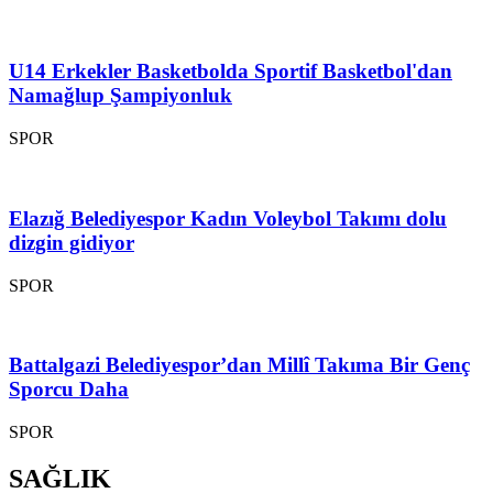
U14 Erkekler Basketbolda Sportif Basketbol'dan
Namağlup Şampiyonluk
SPOR
Elazığ Belediyespor Kadın Voleybol Takımı dolu
dizgin gidiyor
SPOR
Battalgazi Belediyespor’dan Millî Takıma Bir Genç
Sporcu Daha
SPOR
SAĞLIK