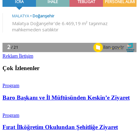
Reklam İletişim
Çok İzlenenler
Program
Baro Başkanı ve İl Müftüsünden Keskin’e Ziyaret
Program
Fırat İlköğretim Okulundan Şehitliğe Ziyaret