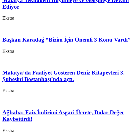
Malatya Teknokent Büyümeye ve Gelişmeye Devam
Ediyor
Ekstra
Başkan Karadağ “Bizim İçin Önemli 3 Konu Vardı”
Ekstra
Malatya’da Faaliyet Gösteren Deniz Kitapevleri 3.
Şubesini Bostanbaşı’nda açtı.
Ekstra
Ağbaba: Faiz İndirimi Asgari Ücrete, Dolar Değer
Kaybettirdi!
Ekstra