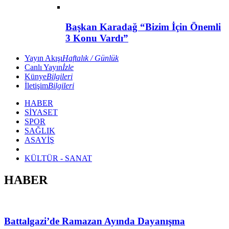
Başkan Karadağ “Bizim İçin Önemli
3 Konu Vardı”
Yayın Akışı
Haftalık / Günlük
Canlı Yayın
İzle
Künye
Bilgileri
İletişim
Bilgileri
HABER
SİYASET
SPOR
SAĞLIK
ASAYİŞ
KÜLTÜR - SANAT
HABER
Battalgazi’de Ramazan Ayında Dayanışma