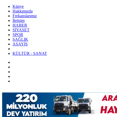
Künye
Hakkımızda
Frekanslarımız
İletişim
HABER
SİYASET
SPOR
SAĞLIK
ASAYİŞ
KÜLTÜR - SANAT