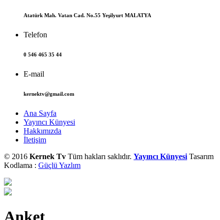
Atatürk Mah. Vatan Cad. No.55 Yeşilyurt MALATYA
Telefon
0 546 465 35 44
E-mail
kernektv@gmail.com
Ana Sayfa
Yayıncı Künyesi
Hakkımızda
İletişim
© 2016
Kernek Tv
Tüm hakları saklıdır.
Yayıncı Künyesi
Tasarım
Kodlama :
Güçlü Yazlım
Anket