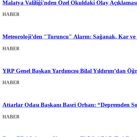
Malatya Valiliği'nden Özel Okuldaki Olay Açıklamas
HABER
Meteoroloji’den "Turuncu" Alarm: Sağanak, Kar ve 
HABER
YRP Genel Başkan Yardımcısı Bilal Yıldırım’dan Öğr
HABER
Attarlar Odası Başkanı Basri Orhan: “Depremden So
HABER