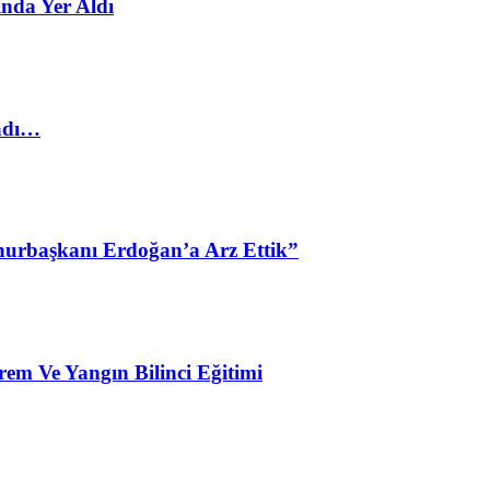
nda Yer Aldı
ladı…
urbaşkanı Erdoğan’a Arz Ettik”
em Ve Yangın Bilinci Eğitimi