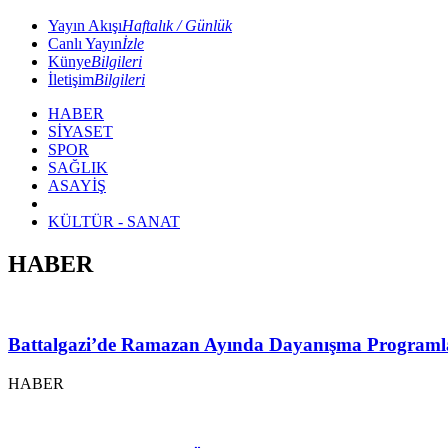
Yayın Akışı
Haftalık / Günlük
Canlı Yayın
İzle
Künye
Bilgileri
İletişim
Bilgileri
HABER
SİYASET
SPOR
SAĞLIK
ASAYİŞ
KÜLTÜR - SANAT
HABER
Battalgazi’de Ramazan Ayında Dayanışma Programl
HABER