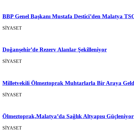
BBP Genel Başkanı Mustafa Destici’den Malatya TSO
SİYASET
Doğanşehir’de Rezerv Alanlar Şekilleniyor
SİYASET
Milletvekili Ölmeztoprak Muhtarlarla Bir Araya Geld
SİYASET
Ölmeztoprak,Malatya’da Sağlık Altyapısı Güçleniyor
SİYASET