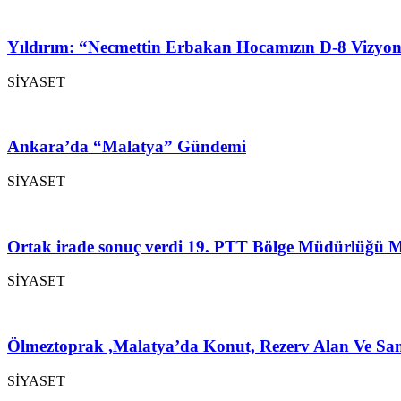
Yıldırım: “Necmettin Erbakan Hocamızın D-8 Vizyon
SİYASET
Ankara’da “Malatya” Gündemi
SİYASET
Ortak irade sonuç verdi 19. PTT Bölge Müdürlüğü M
SİYASET
Ölmeztoprak ,Malatya’da Konut, Rezerv Alan Ve San
SİYASET