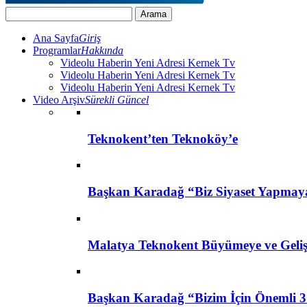
Ana Sayfa
Giriş
Programlar
Hakkında
Videolu Haberin Yeni Adresi Kernek Tv
Videolu Haberin Yeni Adresi Kernek Tv
Videolu Haberin Yeni Adresi Kernek Tv
Video Arşiv
Sürekli Güncel
Teknokent’ten Teknoköy’e
Başkan Karadağ “Biz Siyaset Yapmay
Malatya Teknokent Büyümeye ve Geli
Başkan Karadağ “Bizim İçin Önemli 