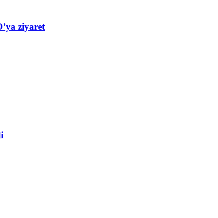
’ya ziyaret
i