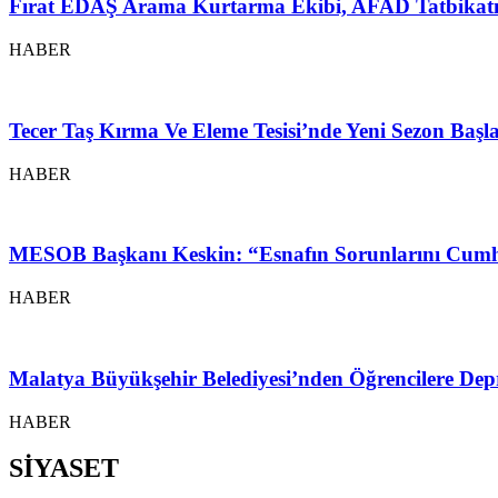
Fırat EDAŞ Arama Kurtarma Ekibi, AFAD Tatbikatı
HABER
Tecer Taş Kırma Ve Eleme Tesisi’nde Yeni Sezon Baş
HABER
MESOB Başkanı Keskin: “Esnafın Sorunlarını Cumh
HABER
Malatya Büyükşehir Belediyesi’nden Öğrencilere Depr
HABER
SİYASET