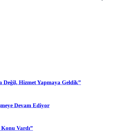
a Değil, Hizmet Yapmaya Geldik”
şmeye Devam Ediyor
3 Konu Vardı”