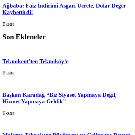
Ağbaba: Faiz İndirimi Asgari Ücrete, Dolar Değer
Kaybettirdi!
Ekstra
Son Ekleneler
Teknokent’ten Teknoköy’e
Ekstra
Başkan Karadağ “Biz Siyaset Yapmaya Değil,
Hizmet Yapmaya Geldik”
Ekstra