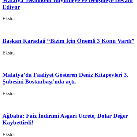
Malatya Teknokent Büyümeye ve Gelişmeye Devam
Ediyor
Ekstra
Başkan Karadağ “Bizim İçin Önemli 3 Konu Vardı”
Ekstra
Malatya’da Faaliyet Gösteren Deniz Kitapevleri 3.
Şubesini Bostanbaşı’nda açtı.
Ekstra
Ağbaba: Faiz İndirimi Asgari Ücrete, Dolar Değer
Kaybettirdi!
Ekstra