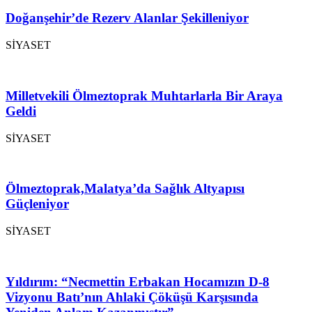
Doğanşehir’de Rezerv Alanlar Şekilleniyor
SİYASET
Milletvekili Ölmeztoprak Muhtarlarla Bir Araya
Geldi
SİYASET
Ölmeztoprak,Malatya’da Sağlık Altyapısı
Güçleniyor
SİYASET
Yıldırım: “Necmettin Erbakan Hocamızın D-8
Vizyonu Batı’nın Ahlaki Çöküşü Karşısında