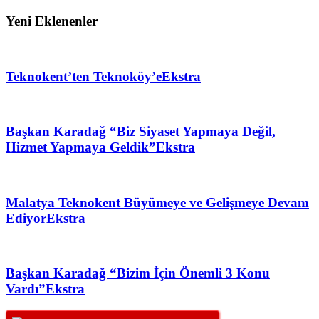
Yeni Eklenenler
Teknokent’ten Teknoköy’e
Ekstra
Başkan Karadağ “Biz Siyaset Yapmaya Değil,
Hizmet Yapmaya Geldik”
Ekstra
Malatya Teknokent Büyümeye ve Gelişmeye Devam
Ediyor
Ekstra
Başkan Karadağ “Bizim İçin Önemli 3 Konu
Vardı”
Ekstra