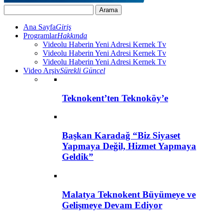
Ana Sayfa
Giriş
Programlar
Hakkında
Videolu Haberin Yeni Adresi Kernek Tv
Videolu Haberin Yeni Adresi Kernek Tv
Videolu Haberin Yeni Adresi Kernek Tv
Video Arşiv
Sürekli Güncel
Teknokent’ten Teknoköy’e
Başkan Karadağ “Biz Siyaset
Yapmaya Değil, Hizmet Yapmaya
Geldik”
Malatya Teknokent Büyümeye ve
Gelişmeye Devam Ediyor