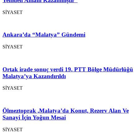
Yeniden Anlam Kazanmıştır”
SİYASET
Ankara’da “Malatya” Gündemi
SİYASET
Ortak irade sonuç verdi 19. PTT Bölge Müdürlüğü
Malatya’ya Kazandırıldı
SİYASET
Ölmeztoprak ,Malatya’da Konut, Rezerv Alan Ve
Sanayi İçin Yoğun Mesai
SİYASET