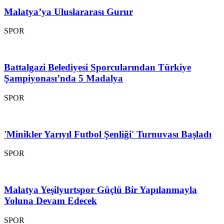
Malatya’ya Uluslararası Gurur
SPOR
Battalgazi Belediyesi Sporcularından Türkiye
Şampiyonası’nda 5 Madalya
SPOR
'Minikler Yarıyıl Futbol Şenliği' Turnuvası Başladı
SPOR
Malatya Yeşilyurtspor Güçlü Bir Yapılanmayla
Yoluna Devam Edecek
SPOR