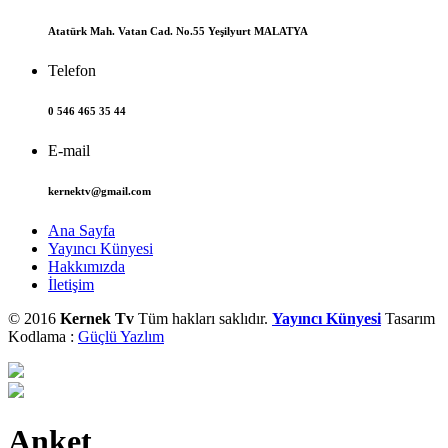
Atatürk Mah. Vatan Cad. No.55 Yeşilyurt MALATYA
Telefon
0 546 465 35 44
E-mail
kernektv@gmail.com
Ana Sayfa
Yayıncı Künyesi
Hakkımızda
İletişim
© 2016
Kernek Tv
Tüm hakları saklıdır.
Yayıncı Künyesi
Tasarım
Kodlama :
Güçlü Yazlım
Anket