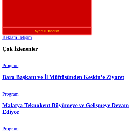
Ayrıntılı Haberler
Reklam İletişim
Çok İzlenenler
Program
Baro Başkanı ve İl Müftüsünden Keskin’e Ziyaret
Program
Malatya Teknokent Büyümeye ve Gelişmeye Devam
Ediyor
Program