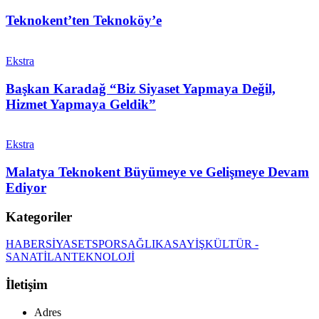
Teknokent’ten Teknoköy’e
Ekstra
Başkan Karadağ “Biz Siyaset Yapmaya Değil,
Hizmet Yapmaya Geldik”
Ekstra
Malatya Teknokent Büyümeye ve Gelişmeye Devam
Ediyor
Kategoriler
HABER
SİYASET
SPOR
SAĞLIK
ASAYİŞ
KÜLTÜR -
SANAT
İLAN
TEKNOLOJİ
İletişim
Adres