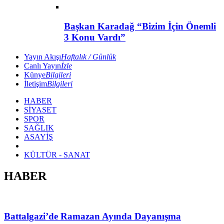
Başkan Karadağ “Bizim İçin Önemli
3 Konu Vardı”
Yayın Akışı
Haftalık / Günlük
Canlı Yayın
İzle
Künye
Bilgileri
İletişim
Bilgileri
HABER
SİYASET
SPOR
SAĞLIK
ASAYİŞ
KÜLTÜR - SANAT
HABER
Battalgazi’de Ramazan Ayında Dayanışma