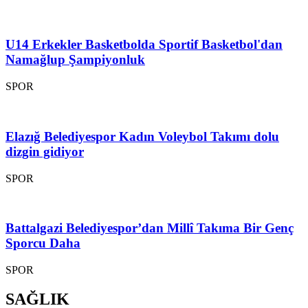
U14 Erkekler Basketbolda Sportif Basketbol'dan
Namağlup Şampiyonluk
SPOR
Elazığ Belediyespor Kadın Voleybol Takımı dolu
dizgin gidiyor
SPOR
Battalgazi Belediyespor’dan Millî Takıma Bir Genç
Sporcu Daha
SPOR
SAĞLIK