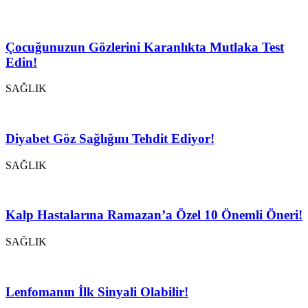
Çocuğunuzun Gözlerini Karanlıkta Mutlaka Test
Edin!
SAĞLIK
Diyabet Göz Sağlığını Tehdit Ediyor!
SAĞLIK
Kalp Hastalarına Ramazan’a Özel 10 Önemli Öneri!
SAĞLIK
Lenfomanın İlk Sinyali Olabilir!