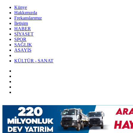
Künye
Hakkımızda
Frekanslarımız
İletişim
HABER
SİYASET
SPOR
SAĞLIK
ASAYİŞ
KÜLTÜR - SANAT