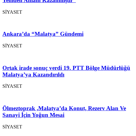
Yeniden Anlam Kazanmıştır”
SİYASET
Ankara’da “Malatya” Gündemi
SİYASET
Ortak irade sonuç verdi 19. PTT Bölge Müdürlüğü
Malatya’ya Kazandırıldı
SİYASET
Ölmeztoprak ,Malatya’da Konut, Rezerv Alan Ve
Sanayi İçin Yoğun Mesai
SİYASET