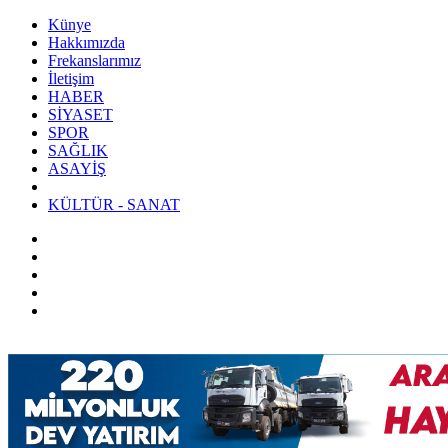
Künye
Hakkımızda
Frekanslarımız
İletişim
HABER
SİYASET
SPOR
SAĞLIK
ASAYİŞ
KÜLTÜR - SANAT