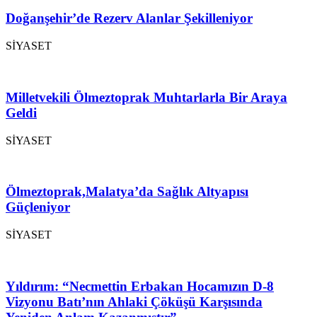
Doğanşehir’de Rezerv Alanlar Şekilleniyor
SİYASET
Milletvekili Ölmeztoprak Muhtarlarla Bir Araya
Geldi
SİYASET
Ölmeztoprak,Malatya’da Sağlık Altyapısı
Güçleniyor
SİYASET
Yıldırım: “Necmettin Erbakan Hocamızın D-8
Vizyonu Batı’nın Ahlaki Çöküşü Karşısında