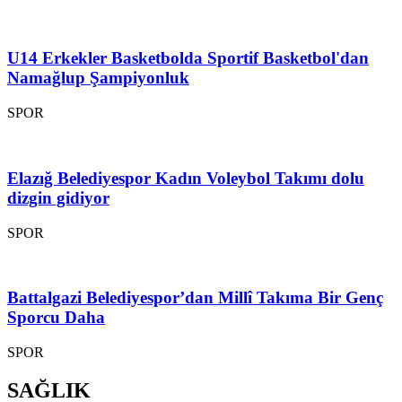
U14 Erkekler Basketbolda Sportif Basketbol'dan
Namağlup Şampiyonluk
SPOR
Elazığ Belediyespor Kadın Voleybol Takımı dolu
dizgin gidiyor
SPOR
Battalgazi Belediyespor’dan Millî Takıma Bir Genç
Sporcu Daha
SPOR
SAĞLIK