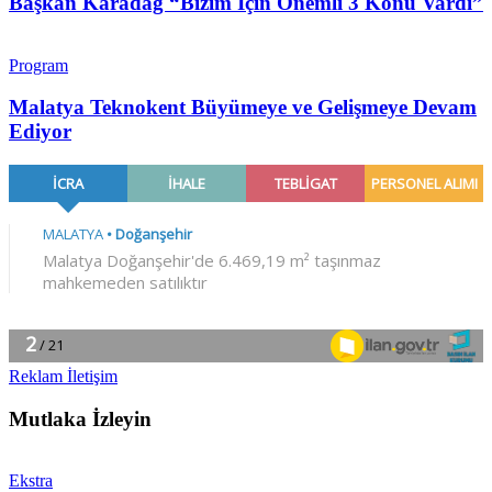
Başkan Karadağ “Bizim İçin Önemli 3 Konu Vardı”
Program
Malatya Teknokent Büyümeye ve Gelişmeye Devam
Ediyor
Reklam İletişim
Mutlaka İzleyin
Ekstra