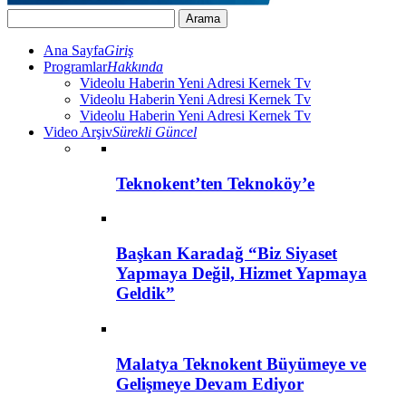
Ana Sayfa
Giriş
Programlar
Hakkında
Videolu Haberin Yeni Adresi Kernek Tv
Videolu Haberin Yeni Adresi Kernek Tv
Videolu Haberin Yeni Adresi Kernek Tv
Video Arşiv
Sürekli Güncel
Teknokent’ten Teknoköy’e
Başkan Karadağ “Biz Siyaset
Yapmaya Değil, Hizmet Yapmaya
Geldik”
Malatya Teknokent Büyümeye ve
Gelişmeye Devam Ediyor