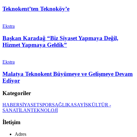
Teknokent’ten Teknoköy’e
Ekstra
Başkan Karadağ “Biz Siyaset Yapmaya Değil,
Hizmet Yapmaya Geldik”
Ekstra
Malatya Teknokent Büyümeye ve Gelişmeye Devam
Ediyor
Kategoriler
HABER
SİYASET
SPOR
SAĞLIK
ASAYİŞ
KÜLTÜR -
SANAT
İLAN
TEKNOLOJİ
İletişim
Adres