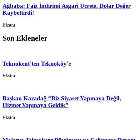
Ağbaba: Faiz İndirimi Asgari Ücrete, Dolar Değer
Kaybettirdi!
Ekstra
Son Ekleneler
Teknokent’ten Teknoköy’e
Ekstra
Başkan Karadağ “Biz Siyaset Yapmaya Değil,
Hizmet Yapmaya Geldik”
Ekstra