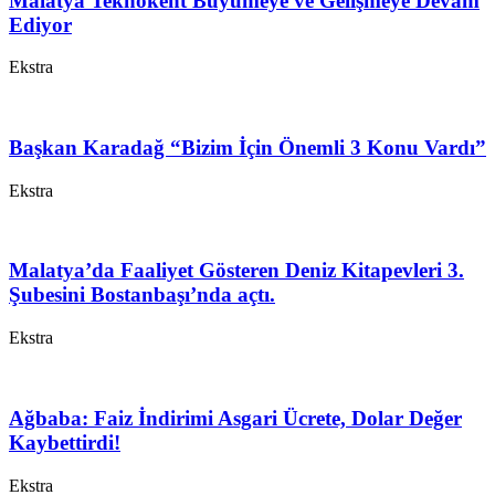
Malatya Teknokent Büyümeye ve Gelişmeye Devam
Ediyor
Ekstra
Başkan Karadağ “Bizim İçin Önemli 3 Konu Vardı”
Ekstra
Malatya’da Faaliyet Gösteren Deniz Kitapevleri 3.
Şubesini Bostanbaşı’nda açtı.
Ekstra
Ağbaba: Faiz İndirimi Asgari Ücrete, Dolar Değer
Kaybettirdi!
Ekstra