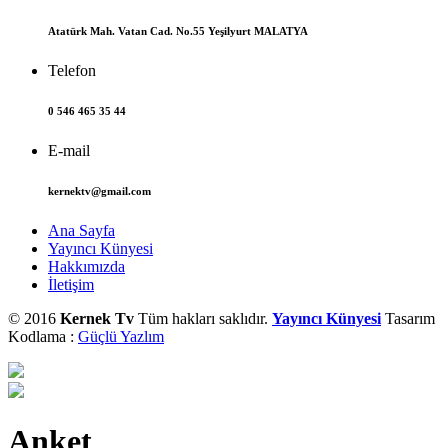
Atatürk Mah. Vatan Cad. No.55 Yeşilyurt MALATYA
Telefon
0 546 465 35 44
E-mail
kernektv@gmail.com
Ana Sayfa
Yayıncı Künyesi
Hakkımızda
İletişim
© 2016
Kernek Tv
Tüm hakları saklıdır.
Yayıncı Künyesi
Tasarım
Kodlama :
Güçlü Yazlım
Anket