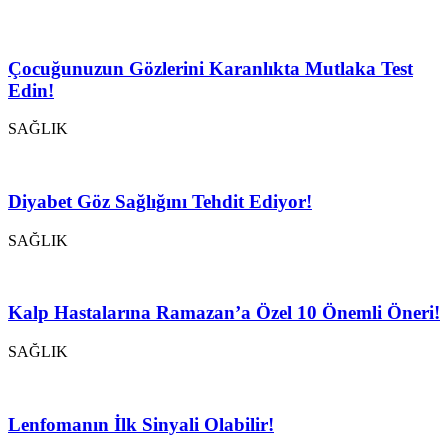
Çocuğunuzun Gözlerini Karanlıkta Mutlaka Test
Edin!
SAĞLIK
Diyabet Göz Sağlığını Tehdit Ediyor!
SAĞLIK
Kalp Hastalarına Ramazan’a Özel 10 Önemli Öneri!
SAĞLIK
Lenfomanın İlk Sinyali Olabilir!