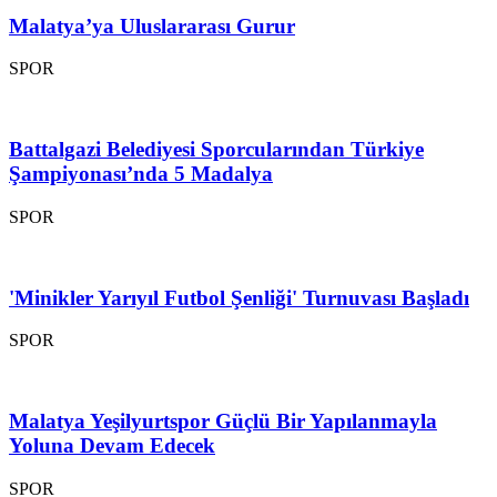
Malatya’ya Uluslararası Gurur
SPOR
Battalgazi Belediyesi Sporcularından Türkiye
Şampiyonası’nda 5 Madalya
SPOR
'Minikler Yarıyıl Futbol Şenliği' Turnuvası Başladı
SPOR
Malatya Yeşilyurtspor Güçlü Bir Yapılanmayla
Yoluna Devam Edecek
SPOR