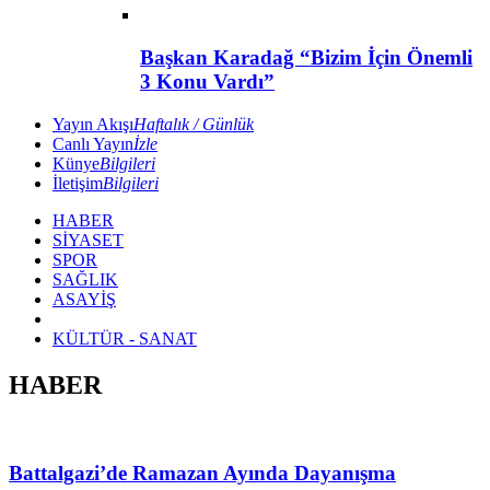
Başkan Karadağ “Bizim İçin Önemli
3 Konu Vardı”
Yayın Akışı
Haftalık / Günlük
Canlı Yayın
İzle
Künye
Bilgileri
İletişim
Bilgileri
HABER
SİYASET
SPOR
SAĞLIK
ASAYİŞ
KÜLTÜR - SANAT
HABER
Battalgazi’de Ramazan Ayında Dayanışma