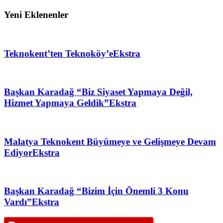
Yeni Eklenenler
Teknokent’ten Teknoköy’e
Ekstra
Başkan Karadağ “Biz Siyaset Yapmaya Değil,
Hizmet Yapmaya Geldik”
Ekstra
Malatya Teknokent Büyümeye ve Gelişmeye Devam
Ediyor
Ekstra
Başkan Karadağ “Bizim İçin Önemli 3 Konu
Vardı”
Ekstra