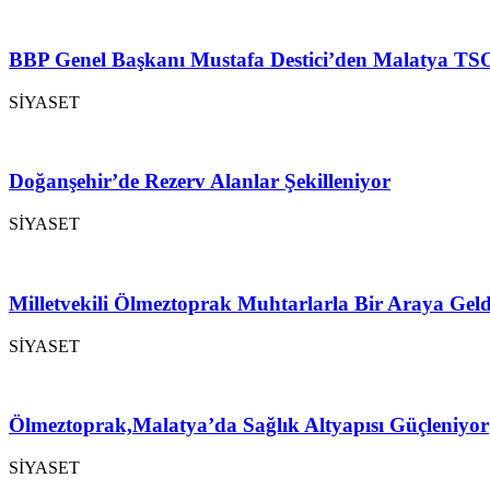
BBP Genel Başkanı Mustafa Destici’den Malatya TSO
SİYASET
Doğanşehir’de Rezerv Alanlar Şekilleniyor
SİYASET
Milletvekili Ölmeztoprak Muhtarlarla Bir Araya Geld
SİYASET
Ölmeztoprak,Malatya’da Sağlık Altyapısı Güçleniyor
SİYASET