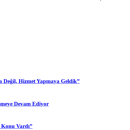
a Değil, Hizmet Yapmaya Geldik”
şmeye Devam Ediyor
3 Konu Vardı”