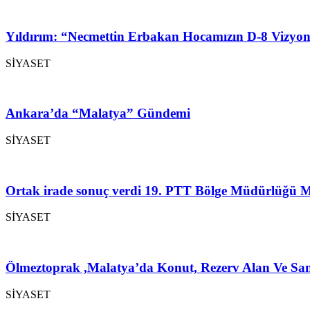
Yıldırım: “Necmettin Erbakan Hocamızın D-8 Vizyon
SİYASET
Ankara’da “Malatya” Gündemi
SİYASET
Ortak irade sonuç verdi 19. PTT Bölge Müdürlüğü M
SİYASET
Ölmeztoprak ,Malatya’da Konut, Rezerv Alan Ve San
SİYASET