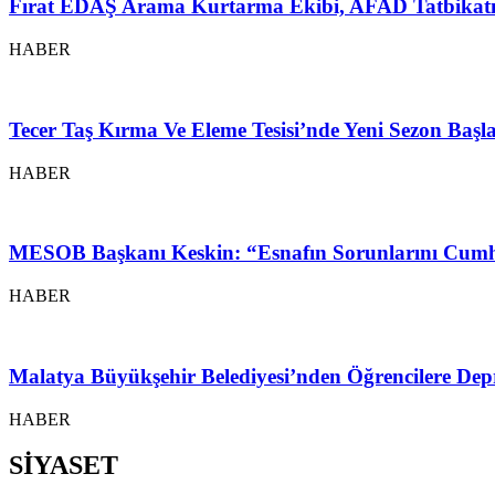
Fırat EDAŞ Arama Kurtarma Ekibi, AFAD Tatbikatı
HABER
Tecer Taş Kırma Ve Eleme Tesisi’nde Yeni Sezon Baş
HABER
MESOB Başkanı Keskin: “Esnafın Sorunlarını Cumh
HABER
Malatya Büyükşehir Belediyesi’nden Öğrencilere Depr
HABER
SİYASET