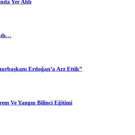
nda Yer Aldı
ladı…
urbaşkanı Erdoğan’a Arz Ettik”
em Ve Yangın Bilinci Eğitimi