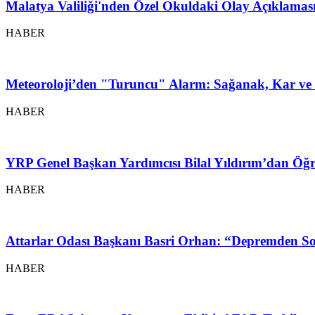
Malatya Valiliği'nden Özel Okuldaki Olay Açıklamas
HABER
Meteoroloji’den "Turuncu" Alarm: Sağanak, Kar ve 
HABER
YRP Genel Başkan Yardımcısı Bilal Yıldırım’dan Öğr
HABER
Attarlar Odası Başkanı Basri Orhan: “Depremden So
HABER