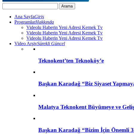
Ana Sayfa
Giriş
Programlar
Hakkında
Videolu Haberin Yeni Adresi Kernek Tv
Videolu Haberin Yeni Adresi Kernek Tv
Videolu Haberin Yeni Adresi Kernek Tv
Video Arşiv
Sürekli Güncel
Teknokent’ten Teknoköy’e
Başkan Karadağ “Biz Siyaset Yapmay
Malatya Teknokent Büyümeye ve Geli
Başkan Karadağ “Bizim İçin Önemli 