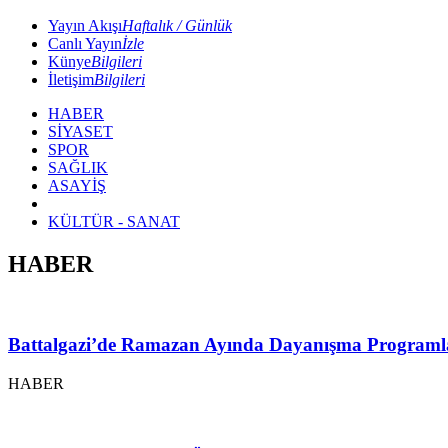
Yayın Akışı
Haftalık / Günlük
Canlı Yayın
İzle
Künye
Bilgileri
İletişim
Bilgileri
HABER
SİYASET
SPOR
SAĞLIK
ASAYİŞ
KÜLTÜR - SANAT
HABER
Battalgazi’de Ramazan Ayında Dayanışma Programl
HABER