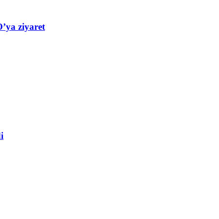
’ya ziyaret
i