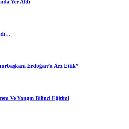
nda Yer Aldı
ladı…
urbaşkanı Erdoğan’a Arz Ettik”
em Ve Yangın Bilinci Eğitimi