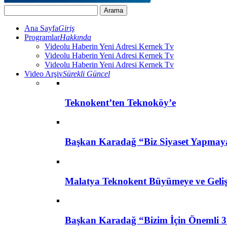
Ana Sayfa
Giriş
Programlar
Hakkında
Videolu Haberin Yeni Adresi Kernek Tv
Videolu Haberin Yeni Adresi Kernek Tv
Videolu Haberin Yeni Adresi Kernek Tv
Video Arşiv
Sürekli Güncel
Teknokent’ten Teknoköy’e
Başkan Karadağ “Biz Siyaset Yapmay
Malatya Teknokent Büyümeye ve Geli
Başkan Karadağ “Bizim İçin Önemli 