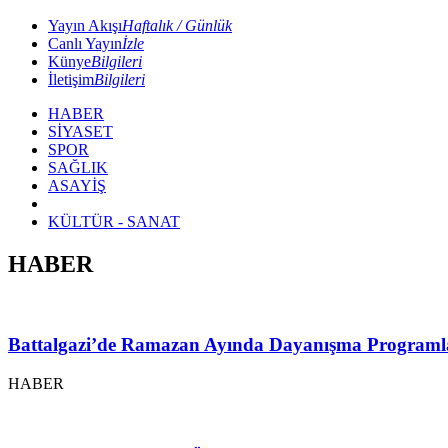
Yayın Akışı
Haftalık / Günlük
Canlı Yayın
İzle
Künye
Bilgileri
İletişim
Bilgileri
HABER
SİYASET
SPOR
SAĞLIK
ASAYİŞ
KÜLTÜR - SANAT
HABER
Battalgazi’de Ramazan Ayında Dayanışma Programl
HABER