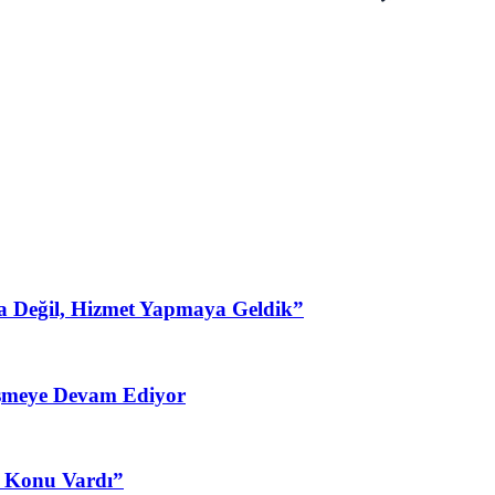
a Değil, Hizmet Yapmaya Geldik”
şmeye Devam Ediyor
3 Konu Vardı”