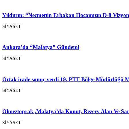
Yıldırım: “Necmettin Erbakan Hocamızın D-8 Vizyon
SİYASET
Ankara’da “Malatya” Gündemi
SİYASET
Ortak irade sonuç verdi 19. PTT Bölge Müdürlüğü M
SİYASET
Ölmeztoprak ,Malatya’da Konut, Rezerv Alan Ve San
SİYASET