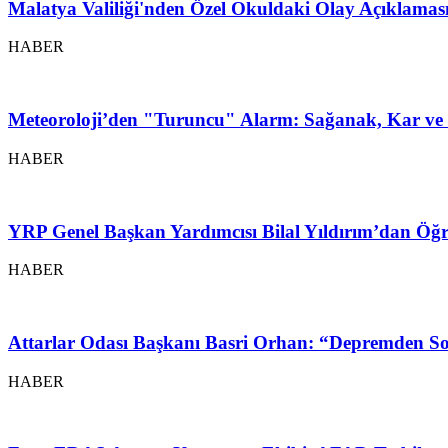
Malatya Valiliği'nden Özel Okuldaki Olay Açıklamas
HABER
Meteoroloji’den "Turuncu" Alarm: Sağanak, Kar ve 
HABER
YRP Genel Başkan Yardımcısı Bilal Yıldırım’dan Öğr
HABER
Attarlar Odası Başkanı Basri Orhan: “Depremden So
HABER