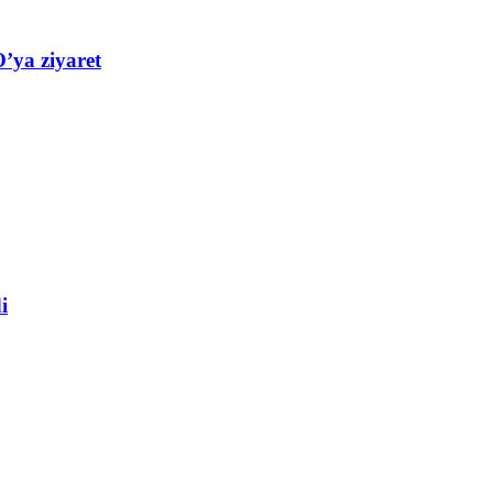
’ya ziyaret
i