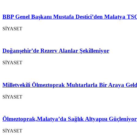
BBP Genel Başkanı Mustafa Destici’den Malatya TSO
SİYASET
Doğanşehir’de Rezerv Alanlar Şekilleniyor
SİYASET
Milletvekili Ölmeztoprak Muhtarlarla Bir Araya Geld
SİYASET
Ölmeztoprak,Malatya’da Sağlık Altyapısı Güçleniyor
SİYASET