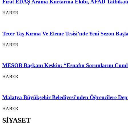
Fırat EDAŞ Arama Kurtarma Ekibi, AFAD Tatbikatı
HABER
Tecer Taş Kırma Ve Eleme Tesisi’nde Yeni Sezon Baş
HABER
MESOB Başkanı Keskin: “Esnafın Sorunlarını Cumh
HABER
Malatya Büyükşehir Belediyesi’nden Öğrencilere Depr
HABER
SİYASET