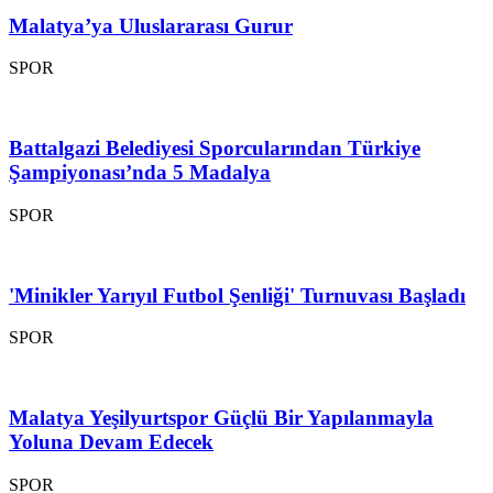
Malatya’ya Uluslararası Gurur
SPOR
Battalgazi Belediyesi Sporcularından Türkiye
Şampiyonası’nda 5 Madalya
SPOR
'Minikler Yarıyıl Futbol Şenliği' Turnuvası Başladı
SPOR
Malatya Yeşilyurtspor Güçlü Bir Yapılanmayla
Yoluna Devam Edecek
SPOR