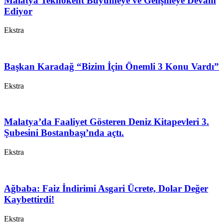
Malatya Teknokent Büyümeye ve Gelişmeye Devam
Ediyor
Ekstra
Başkan Karadağ “Bizim İçin Önemli 3 Konu Vardı”
Ekstra
Malatya’da Faaliyet Gösteren Deniz Kitapevleri 3.
Şubesini Bostanbaşı’nda açtı.
Ekstra
Ağbaba: Faiz İndirimi Asgari Ücrete, Dolar Değer
Kaybettirdi!
Ekstra