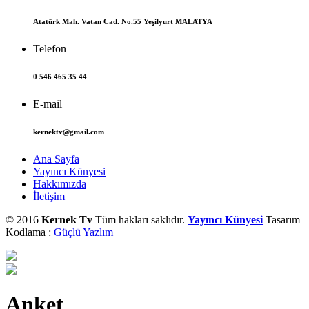
Atatürk Mah. Vatan Cad. No.55 Yeşilyurt MALATYA
Telefon
0 546 465 35 44
E-mail
kernektv@gmail.com
Ana Sayfa
Yayıncı Künyesi
Hakkımızda
İletişim
© 2016
Kernek Tv
Tüm hakları saklıdır.
Yayıncı Künyesi
Tasarım
Kodlama :
Güçlü Yazlım
Anket