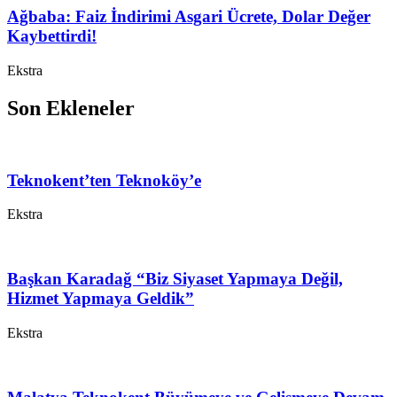
Ağbaba: Faiz İndirimi Asgari Ücrete, Dolar Değer
Kaybettirdi!
Ekstra
Son Ekleneler
Teknokent’ten Teknoköy’e
Ekstra
Başkan Karadağ “Biz Siyaset Yapmaya Değil,
Hizmet Yapmaya Geldik”
Ekstra