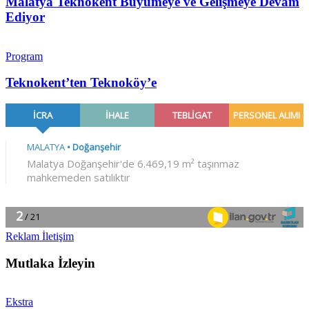
Malatya Teknokent Büyümeye ve Gelişmeye Devam
Ediyor
Program
Teknokent’ten Teknoköy’e
Reklam İletişim
Mutlaka İzleyin
Ekstra