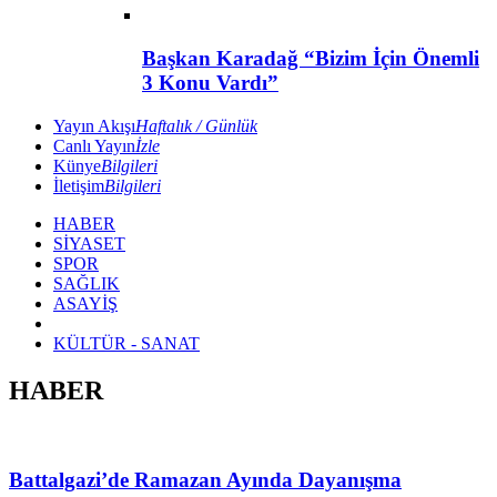
Başkan Karadağ “Bizim İçin Önemli
3 Konu Vardı”
Yayın Akışı
Haftalık / Günlük
Canlı Yayın
İzle
Künye
Bilgileri
İletişim
Bilgileri
HABER
SİYASET
SPOR
SAĞLIK
ASAYİŞ
KÜLTÜR - SANAT
HABER
Battalgazi’de Ramazan Ayında Dayanışma