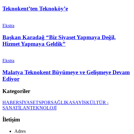
Teknokent’ten Teknoköy’e
Ekstra
Başkan Karadağ “Biz Siyaset Yapmaya Değil,
Hizmet Yapmaya Geldik”
Ekstra
Malatya Teknokent Büyümeye ve Gelişmeye Devam
Ediyor
Kategoriler
HABER
SİYASET
SPOR
SAĞLIK
ASAYİŞ
KÜLTÜR -
SANAT
İLAN
TEKNOLOJİ
İletişim
Adres