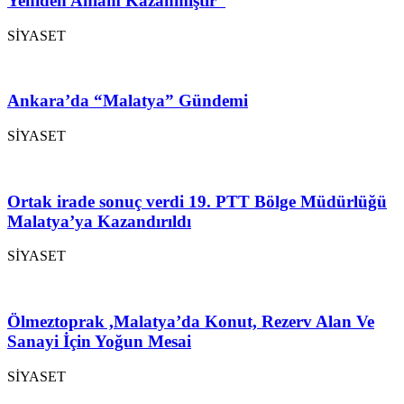
Yeniden Anlam Kazanmıştır”
SİYASET
Ankara’da “Malatya” Gündemi
SİYASET
Ortak irade sonuç verdi 19. PTT Bölge Müdürlüğü
Malatya’ya Kazandırıldı
SİYASET
Ölmeztoprak ,Malatya’da Konut, Rezerv Alan Ve
Sanayi İçin Yoğun Mesai
SİYASET