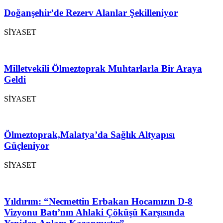
Doğanşehir’de Rezerv Alanlar Şekilleniyor
SİYASET
Milletvekili Ölmeztoprak Muhtarlarla Bir Araya
Geldi
SİYASET
Ölmeztoprak,Malatya’da Sağlık Altyapısı
Güçleniyor
SİYASET
Yıldırım: “Necmettin Erbakan Hocamızın D-8
Vizyonu Batı’nın Ahlaki Çöküşü Karşısında