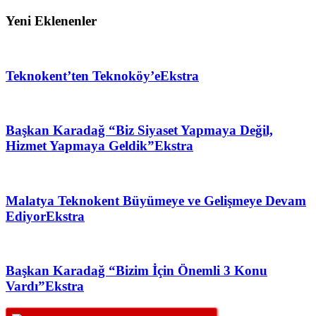
Yeni Eklenenler
Teknokent’ten Teknoköy’e
Ekstra
Başkan Karadağ “Biz Siyaset Yapmaya Değil,
Hizmet Yapmaya Geldik”
Ekstra
Malatya Teknokent Büyümeye ve Gelişmeye Devam
Ediyor
Ekstra
Başkan Karadağ “Bizim İçin Önemli 3 Konu
Vardı”
Ekstra