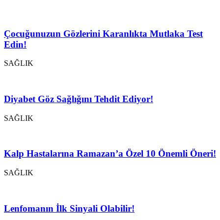
Çocuğunuzun Gözlerini Karanlıkta Mutlaka Test
Edin!
SAĞLIK
Diyabet Göz Sağlığını Tehdit Ediyor!
SAĞLIK
Kalp Hastalarına Ramazan’a Özel 10 Önemli Öneri!
SAĞLIK
Lenfomanın İlk Sinyali Olabilir!