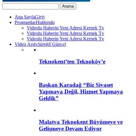
Ana Sayfa
Giriş
Programlar
Hakkında
Videolu Haberin Yeni Adresi Kernek Tv
Videolu Haberin Yeni Adresi Kernek Tv
Videolu Haberin Yeni Adresi Kernek Tv
Video Arşiv
Sürekli Güncel
Teknokent’ten Teknoköy’e
Başkan Karadağ “Biz Siyaset
Yapmaya Değil, Hizmet Yapmaya
Geldik”
Malatya Teknokent Büyümeye ve
Gelişmeye Devam Ediyor