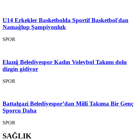
U14 Erkekler Basketbolda Sportif Basketbol'dan
Namağlup Şampiyonluk
SPOR
Elazığ Belediyespor Kadın Voleybol Takımı dolu
dizgin gidiyor
SPOR
Battalgazi Belediyespor’dan Millî Takıma Bir Genç
Sporcu Daha
SPOR
SAĞLIK