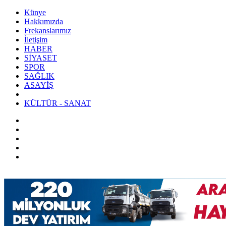
Künye
Hakkımızda
Frekanslarımız
İletişim
HABER
SİYASET
SPOR
SAĞLIK
ASAYİŞ
KÜLTÜR - SANAT