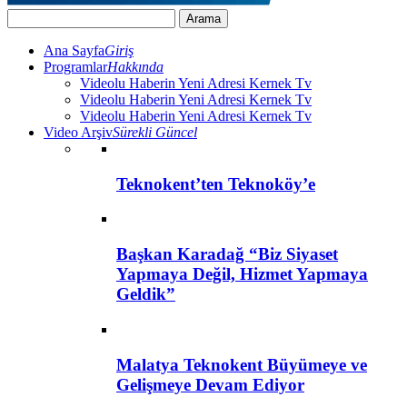
Ana Sayfa
Giriş
Programlar
Hakkında
Videolu Haberin Yeni Adresi Kernek Tv
Videolu Haberin Yeni Adresi Kernek Tv
Videolu Haberin Yeni Adresi Kernek Tv
Video Arşiv
Sürekli Güncel
Teknokent’ten Teknoköy’e
Başkan Karadağ “Biz Siyaset
Yapmaya Değil, Hizmet Yapmaya
Geldik”
Malatya Teknokent Büyümeye ve
Gelişmeye Devam Ediyor