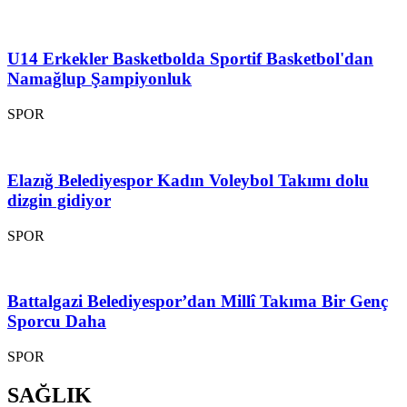
U14 Erkekler Basketbolda Sportif Basketbol'dan
Namağlup Şampiyonluk
SPOR
Elazığ Belediyespor Kadın Voleybol Takımı dolu
dizgin gidiyor
SPOR
Battalgazi Belediyespor’dan Millî Takıma Bir Genç
Sporcu Daha
SPOR
SAĞLIK