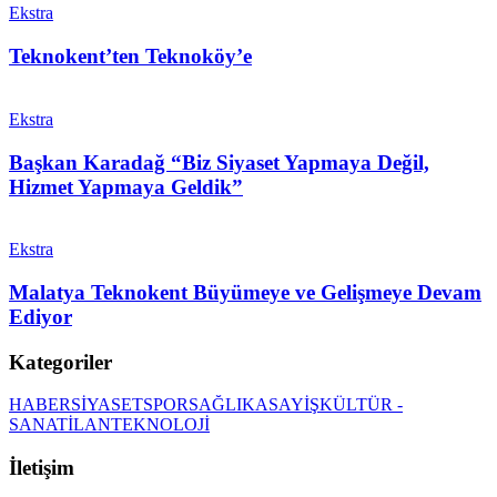
Ekstra
Teknokent’ten Teknoköy’e
Ekstra
Başkan Karadağ “Biz Siyaset Yapmaya Değil,
Hizmet Yapmaya Geldik”
Ekstra
Malatya Teknokent Büyümeye ve Gelişmeye Devam
Ediyor
Kategoriler
HABER
SİYASET
SPOR
SAĞLIK
ASAYİŞ
KÜLTÜR -
SANAT
İLAN
TEKNOLOJİ
İletişim