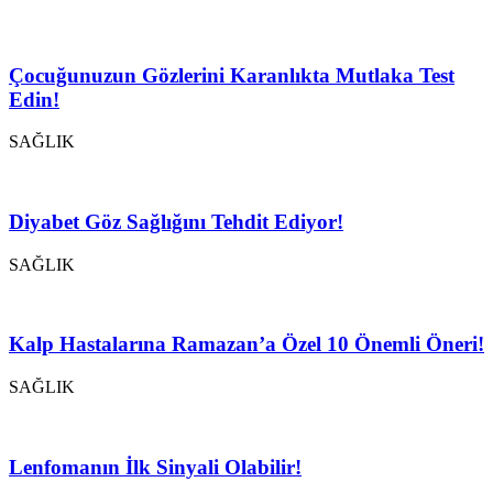
Çocuğunuzun Gözlerini Karanlıkta Mutlaka Test
Edin!
SAĞLIK
Diyabet Göz Sağlığını Tehdit Ediyor!
SAĞLIK
Kalp Hastalarına Ramazan’a Özel 10 Önemli Öneri!
SAĞLIK
Lenfomanın İlk Sinyali Olabilir!