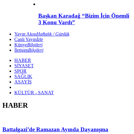
Başkan Karadağ “Bizim İçin Önemli
3 Konu Vardı”
Yayın Akışı
Haftalık / Günlük
Canlı Yayın
İzle
Künye
Bilgileri
İletişim
Bilgileri
HABER
SİYASET
SPOR
SAĞLIK
ASAYİŞ
KÜLTÜR - SANAT
HABER
Battalgazi’de Ramazan Ayında Dayanışma