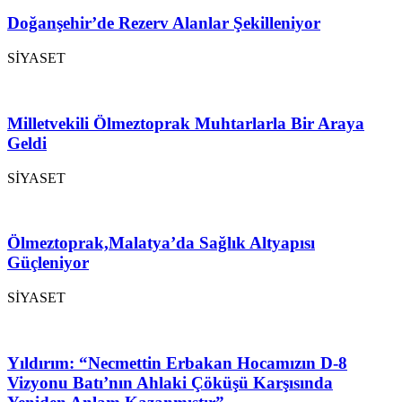
Doğanşehir’de Rezerv Alanlar Şekilleniyor
SİYASET
Milletvekili Ölmeztoprak Muhtarlarla Bir Araya
Geldi
SİYASET
Ölmeztoprak,Malatya’da Sağlık Altyapısı
Güçleniyor
SİYASET
Yıldırım: “Necmettin Erbakan Hocamızın D-8
Vizyonu Batı’nın Ahlaki Çöküşü Karşısında