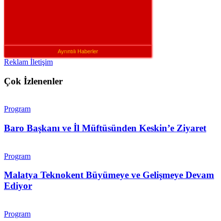
Ayrıntılı Haberler
Reklam İletişim
Çok İzlenenler
Program
Baro Başkanı ve İl Müftüsünden Keskin’e Ziyaret
Program
Malatya Teknokent Büyümeye ve Gelişmeye Devam
Ediyor
Program