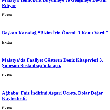
Malatya Teknokent Büyümeye ve Gelişmeye Devam
Ediyor
Ekstra
Başkan Karadağ “Bizim İçin Önemli 3 Konu Vardı”
Ekstra
Malatya’da Faaliyet Gösteren Deniz Kitapevleri 3.
Şubesini Bostanbaşı’nda açtı.
Ekstra
Ağbaba: Faiz İndirimi Asgari Ücrete, Dolar Değer
Kaybettirdi!
Ekstra