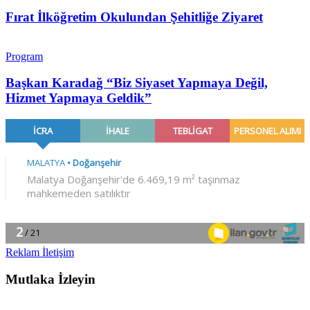
Fırat İlköğretim Okulundan Şehitliğe Ziyaret
Program
Başkan Karadağ “Biz Siyaset Yapmaya Değil,
Hizmet Yapmaya Geldik”
Reklam İletişim
Mutlaka İzleyin