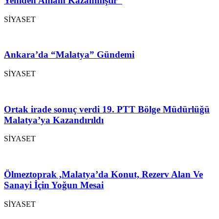
Yeniden Anlam Kazanmıştır”
SİYASET
Ankara’da “Malatya” Gündemi
SİYASET
Ortak irade sonuç verdi 19. PTT Bölge Müdürlüğü
Malatya’ya Kazandırıldı
SİYASET
Ölmeztoprak ,Malatya’da Konut, Rezerv Alan Ve
Sanayi İçin Yoğun Mesai
SİYASET