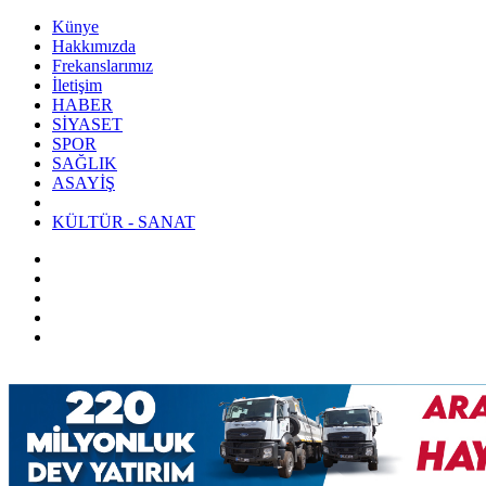
Künye
Hakkımızda
Frekanslarımız
İletişim
HABER
SİYASET
SPOR
SAĞLIK
ASAYİŞ
KÜLTÜR - SANAT