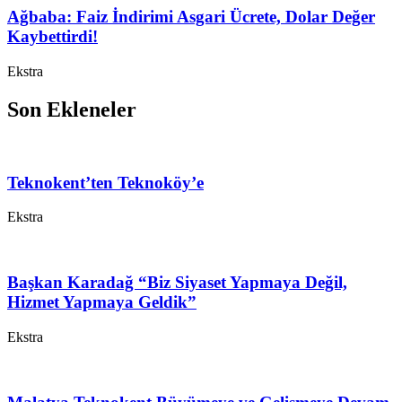
Ağbaba: Faiz İndirimi Asgari Ücrete, Dolar Değer
Kaybettirdi!
Ekstra
Son Ekleneler
Teknokent’ten Teknoköy’e
Ekstra
Başkan Karadağ “Biz Siyaset Yapmaya Değil,
Hizmet Yapmaya Geldik”
Ekstra