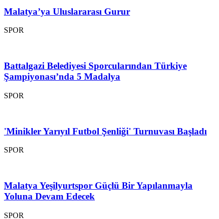
Malatya’ya Uluslararası Gurur
SPOR
Battalgazi Belediyesi Sporcularından Türkiye
Şampiyonası’nda 5 Madalya
SPOR
'Minikler Yarıyıl Futbol Şenliği' Turnuvası Başladı
SPOR
Malatya Yeşilyurtspor Güçlü Bir Yapılanmayla
Yoluna Devam Edecek
SPOR