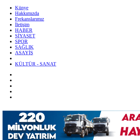
Künye
Hakkımızda
Frekanslarımız
İletişim
HABER
SİYASET
SPOR
SAĞLIK
ASAYİŞ
KÜLTÜR - SANAT