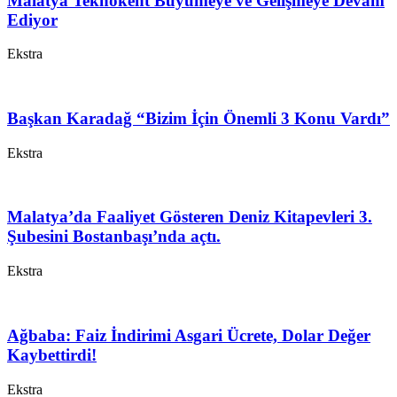
Malatya Teknokent Büyümeye ve Gelişmeye Devam
Ediyor
Ekstra
Başkan Karadağ “Bizim İçin Önemli 3 Konu Vardı”
Ekstra
Malatya’da Faaliyet Gösteren Deniz Kitapevleri 3.
Şubesini Bostanbaşı’nda açtı.
Ekstra
Ağbaba: Faiz İndirimi Asgari Ücrete, Dolar Değer
Kaybettirdi!
Ekstra