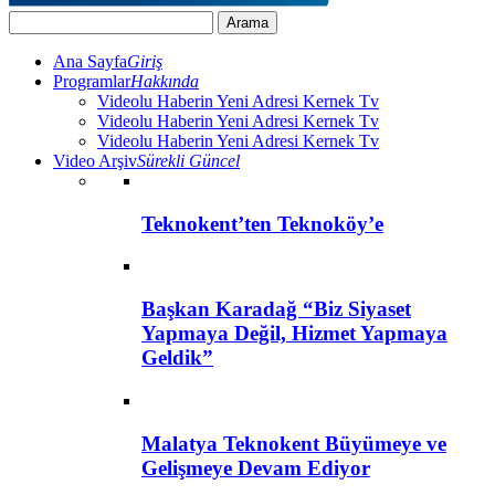
Ana Sayfa
Giriş
Programlar
Hakkında
Videolu Haberin Yeni Adresi Kernek Tv
Videolu Haberin Yeni Adresi Kernek Tv
Videolu Haberin Yeni Adresi Kernek Tv
Video Arşiv
Sürekli Güncel
Teknokent’ten Teknoköy’e
Başkan Karadağ “Biz Siyaset
Yapmaya Değil, Hizmet Yapmaya
Geldik”
Malatya Teknokent Büyümeye ve
Gelişmeye Devam Ediyor