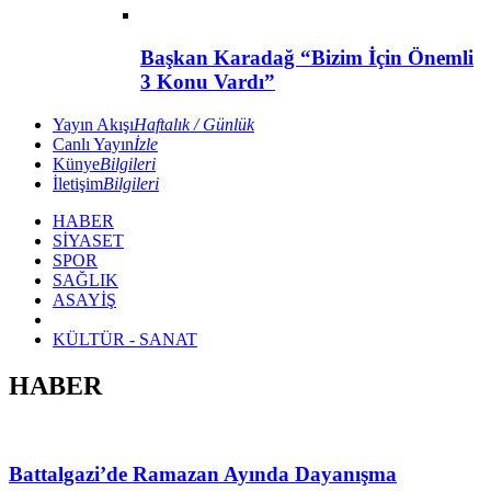
Başkan Karadağ “Bizim İçin Önemli
3 Konu Vardı”
Yayın Akışı
Haftalık / Günlük
Canlı Yayın
İzle
Künye
Bilgileri
İletişim
Bilgileri
HABER
SİYASET
SPOR
SAĞLIK
ASAYİŞ
KÜLTÜR - SANAT
HABER
Battalgazi’de Ramazan Ayında Dayanışma