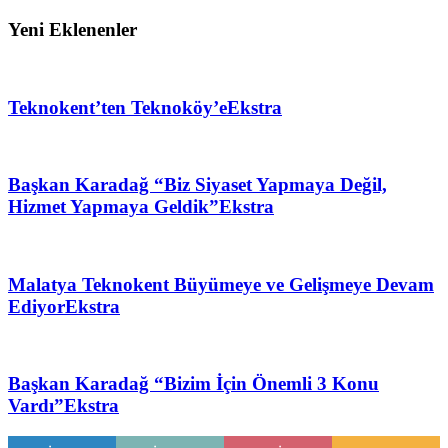
Yeni Eklenenler
Teknokent’ten Teknoköy’e
Ekstra
Başkan Karadağ “Biz Siyaset Yapmaya Değil,
Hizmet Yapmaya Geldik”
Ekstra
Malatya Teknokent Büyümeye ve Gelişmeye Devam
Ediyor
Ekstra
Başkan Karadağ “Bizim İçin Önemli 3 Konu
Vardı”
Ekstra