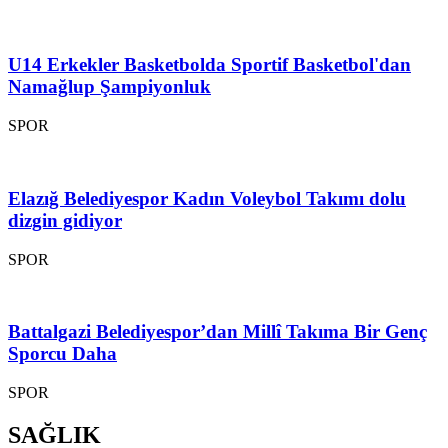
U14 Erkekler Basketbolda Sportif Basketbol'dan
Namağlup Şampiyonluk
SPOR
Elazığ Belediyespor Kadın Voleybol Takımı dolu
dizgin gidiyor
SPOR
Battalgazi Belediyespor’dan Millî Takıma Bir Genç
Sporcu Daha
SPOR
SAĞLIK