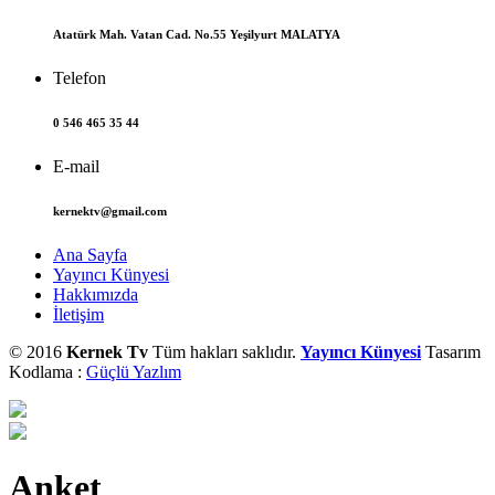
Atatürk Mah. Vatan Cad. No.55 Yeşilyurt MALATYA
Telefon
0 546 465 35 44
E-mail
kernektv@gmail.com
Ana Sayfa
Yayıncı Künyesi
Hakkımızda
İletişim
© 2016
Kernek Tv
Tüm hakları saklıdır.
Yayıncı Künyesi
Tasarım
Kodlama :
Güçlü Yazlım
Anket