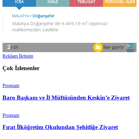
Reklam İletişim
Çok İzlenenler
Program
Baro Başkanı ve İl Müftüsünden Keskin’e Ziyaret
Program
Fırat İlköğretim Okulundan Şehitliğe Ziyaret