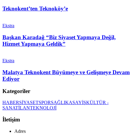
Teknokent’ten Teknoköy’e
Ekstra
Başkan Karadağ “Biz Siyaset Yapmaya Değil,
Hizmet Yapmaya Geldik”
Ekstra
Malatya Teknokent Büyümeye ve Gelişmeye Devam
Ediyor
Kategoriler
HABER
SİYASET
SPOR
SAĞLIK
ASAYİŞ
KÜLTÜR -
SANAT
İLAN
TEKNOLOJİ
İletişim
Adres