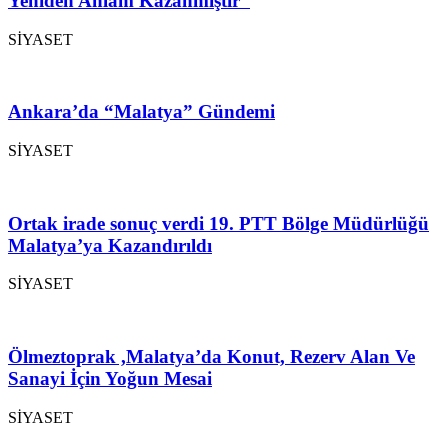
Yeniden Anlam Kazanmıştır”
SİYASET
Ankara’da “Malatya” Gündemi
SİYASET
Ortak irade sonuç verdi 19. PTT Bölge Müdürlüğü
Malatya’ya Kazandırıldı
SİYASET
Ölmeztoprak ,Malatya’da Konut, Rezerv Alan Ve
Sanayi İçin Yoğun Mesai
SİYASET