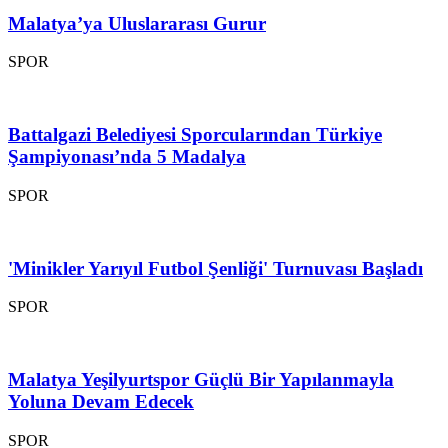
Malatya’ya Uluslararası Gurur
SPOR
Battalgazi Belediyesi Sporcularından Türkiye
Şampiyonası’nda 5 Madalya
SPOR
'Minikler Yarıyıl Futbol Şenliği' Turnuvası Başladı
SPOR
Malatya Yeşilyurtspor Güçlü Bir Yapılanmayla
Yoluna Devam Edecek
SPOR