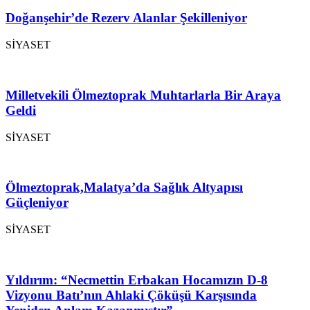
Doğanşehir’de Rezerv Alanlar Şekilleniyor
SİYASET
Milletvekili Ölmeztoprak Muhtarlarla Bir Araya
Geldi
SİYASET
Ölmeztoprak,Malatya’da Sağlık Altyapısı
Güçleniyor
SİYASET
Yıldırım: “Necmettin Erbakan Hocamızın D-8
Vizyonu Batı’nın Ahlaki Çöküşü Karşısında