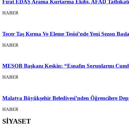
Fırat EDAŞ Arama Kurtarma Ekibi, AFAD Tatbikatı
HABER
Tecer Taş Kırma Ve Eleme Tesisi’nde Yeni Sezon Baş
HABER
MESOB Başkanı Keskin: “Esnafın Sorunlarını Cumh
HABER
Malatya Büyükşehir Belediyesi’nden Öğrencilere Depr
HABER
SİYASET