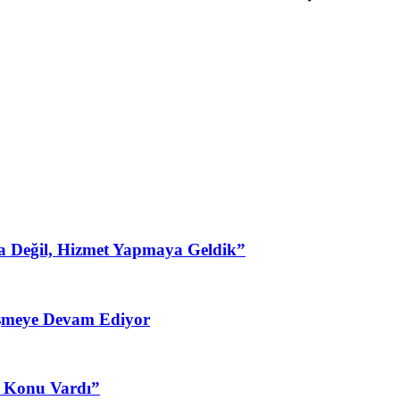
a Değil, Hizmet Yapmaya Geldik”
şmeye Devam Ediyor
3 Konu Vardı”