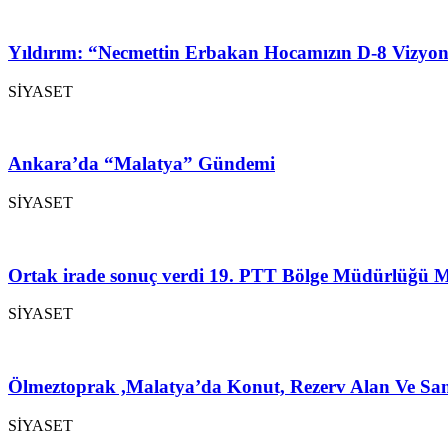
Yıldırım: “Necmettin Erbakan Hocamızın D-8 Vizyon
SİYASET
Ankara’da “Malatya” Gündemi
SİYASET
Ortak irade sonuç verdi 19. PTT Bölge Müdürlüğü M
SİYASET
Ölmeztoprak ,Malatya’da Konut, Rezerv Alan Ve San
SİYASET