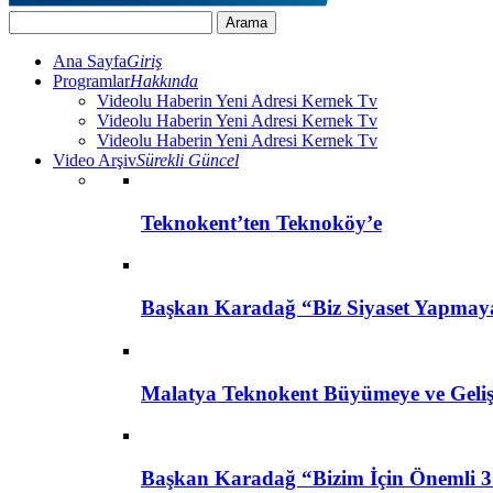
Ana Sayfa
Giriş
Programlar
Hakkında
Videolu Haberin Yeni Adresi Kernek Tv
Videolu Haberin Yeni Adresi Kernek Tv
Videolu Haberin Yeni Adresi Kernek Tv
Video Arşiv
Sürekli Güncel
Teknokent’ten Teknoköy’e
Başkan Karadağ “Biz Siyaset Yapmay
Malatya Teknokent Büyümeye ve Geli
Başkan Karadağ “Bizim İçin Önemli 