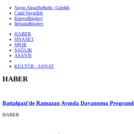
Yayın Akışı
Haftalık / Günlük
Canlı Yayın
İzle
Künye
Bilgileri
İletişim
Bilgileri
HABER
SİYASET
SPOR
SAĞLIK
ASAYİŞ
KÜLTÜR - SANAT
HABER
Battalgazi’de Ramazan Ayında Dayanışma Programl
HABER