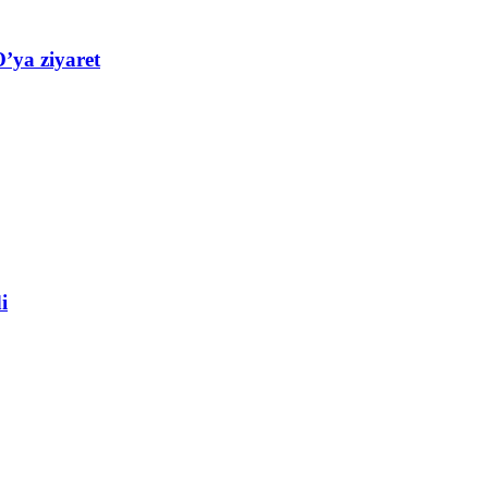
’ya ziyaret
i