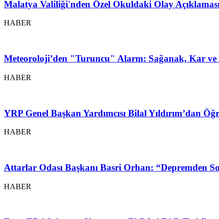
Malatya Valiliği'nden Özel Okuldaki Olay Açıklamas
HABER
Meteoroloji’den "Turuncu" Alarm: Sağanak, Kar ve 
HABER
YRP Genel Başkan Yardımcısı Bilal Yıldırım’dan Öğr
HABER
Attarlar Odası Başkanı Basri Orhan: “Depremden So
HABER