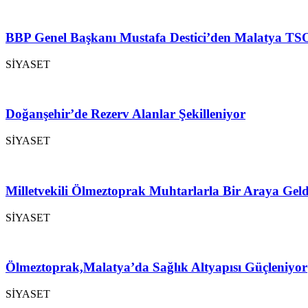
BBP Genel Başkanı Mustafa Destici’den Malatya TSO
SİYASET
Doğanşehir’de Rezerv Alanlar Şekilleniyor
SİYASET
Milletvekili Ölmeztoprak Muhtarlarla Bir Araya Geld
SİYASET
Ölmeztoprak,Malatya’da Sağlık Altyapısı Güçleniyor
SİYASET