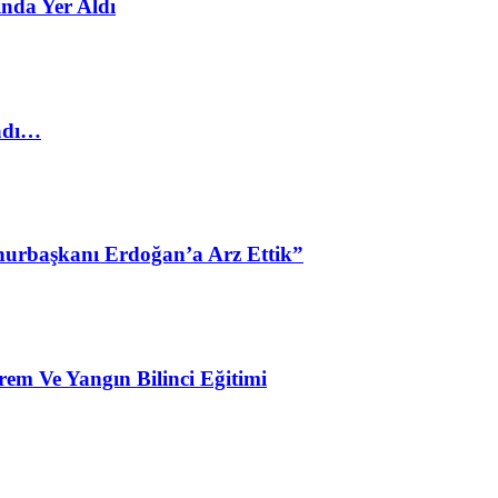
nda Yer Aldı
ladı…
urbaşkanı Erdoğan’a Arz Ettik”
em Ve Yangın Bilinci Eğitimi