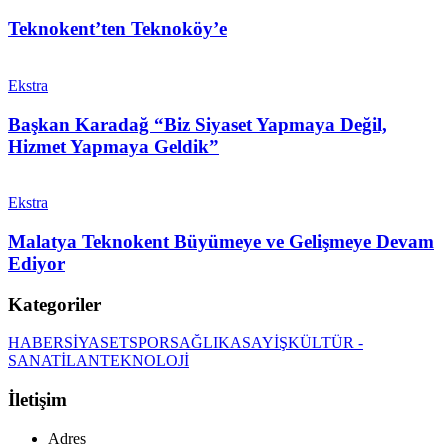
Teknokent’ten Teknoköy’e
Ekstra
Başkan Karadağ “Biz Siyaset Yapmaya Değil,
Hizmet Yapmaya Geldik”
Ekstra
Malatya Teknokent Büyümeye ve Gelişmeye Devam
Ediyor
Kategoriler
HABER
SİYASET
SPOR
SAĞLIK
ASAYİŞ
KÜLTÜR -
SANAT
İLAN
TEKNOLOJİ
İletişim
Adres