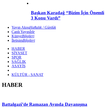
Başkan Karadağ “Bizim İçin Önemli
3 Konu Vardı”
Yayın Akışı
Haftalık / Günlük
Canlı Yayın
İzle
Künye
Bilgileri
İletişim
Bilgileri
HABER
SİYASET
SPOR
SAĞLIK
ASAYİŞ
KÜLTÜR - SANAT
HABER
Battalgazi’de Ramazan Ayında Dayanışma