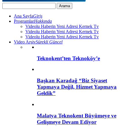
Ana Sayfa
Giriş
Programlar
Hakkında
Videolu Haberin Yeni Adresi Kernek Tv
Videolu Haberin Yeni Adresi Kernek Tv
Videolu Haberin Yeni Adresi Kernek Tv
Video Arşiv
Sürekli Güncel
Teknokent’ten Teknoköy’e
Başkan Karadağ “Biz Siyaset
Yapmaya Değil, Hizmet Yapmaya
Geldik”
Malatya Teknokent Büyümeye ve
Gelişmeye Devam Ediyor