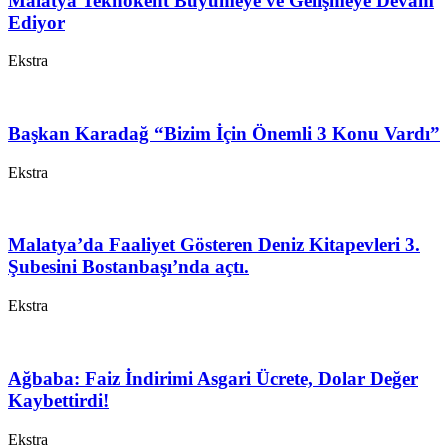
Malatya Teknokent Büyümeye ve Gelişmeye Devam
Ediyor
Ekstra
Başkan Karadağ “Bizim İçin Önemli 3 Konu Vardı”
Ekstra
Malatya’da Faaliyet Gösteren Deniz Kitapevleri 3.
Şubesini Bostanbaşı’nda açtı.
Ekstra
Ağbaba: Faiz İndirimi Asgari Ücrete, Dolar Değer
Kaybettirdi!
Ekstra