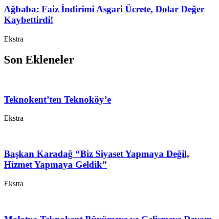
Ağbaba: Faiz İndirimi Asgari Ücrete, Dolar Değer
Kaybettirdi!
Ekstra
Son Ekleneler
Teknokent’ten Teknoköy’e
Ekstra
Başkan Karadağ “Biz Siyaset Yapmaya Değil,
Hizmet Yapmaya Geldik”
Ekstra