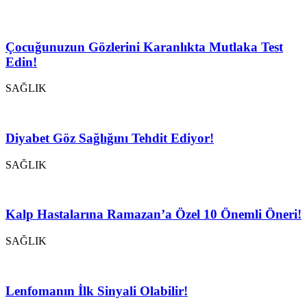
Çocuğunuzun Gözlerini Karanlıkta Mutlaka Test
Edin!
SAĞLIK
Diyabet Göz Sağlığını Tehdit Ediyor!
SAĞLIK
Kalp Hastalarına Ramazan’a Özel 10 Önemli Öneri!
SAĞLIK
Lenfomanın İlk Sinyali Olabilir!