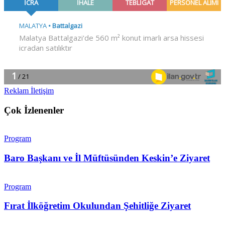
Reklam İletişim
Çok İzlenenler
Program
Baro Başkanı ve İl Müftüsünden Keskin’e Ziyaret
Program
Fırat İlköğretim Okulundan Şehitliğe Ziyaret