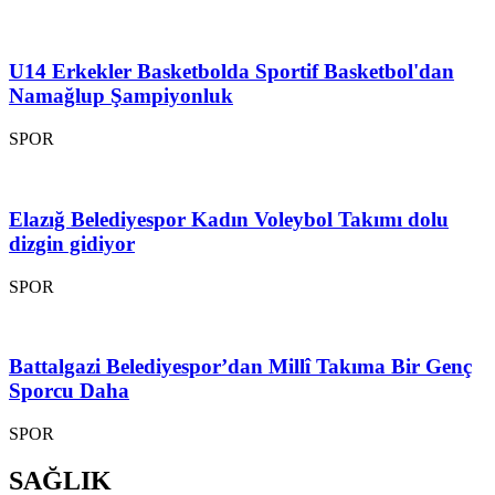
U14 Erkekler Basketbolda Sportif Basketbol'dan
Namağlup Şampiyonluk
SPOR
Elazığ Belediyespor Kadın Voleybol Takımı dolu
dizgin gidiyor
SPOR
Battalgazi Belediyespor’dan Millî Takıma Bir Genç
Sporcu Daha
SPOR
SAĞLIK