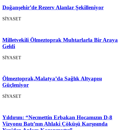
Doğanşehir’de Rezerv Alanlar Şekilleniyor
SİYASET
Milletvekili Ölmeztoprak Muhtarlarla Bir Araya
Geldi
SİYASET
Ölmeztoprak,Malatya’da Sağlık Altyapısı
Güçleniyor
SİYASET
Yıldırım: “Necmettin Erbakan Hocamızın D-8
Vizyonu Batı’nın Ahlaki Çöküşü Karşısında