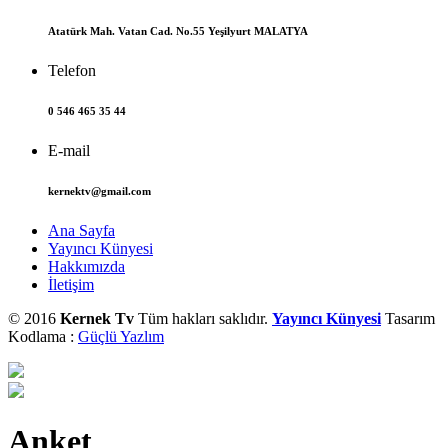
Atatürk Mah. Vatan Cad. No.55 Yeşilyurt MALATYA
Telefon
0 546 465 35 44
E-mail
kernektv@gmail.com
Ana Sayfa
Yayıncı Künyesi
Hakkımızda
İletişim
© 2016
Kernek Tv
Tüm hakları saklıdır.
Yayıncı Künyesi
Tasarım
Kodlama :
Güçlü Yazlım
Anket