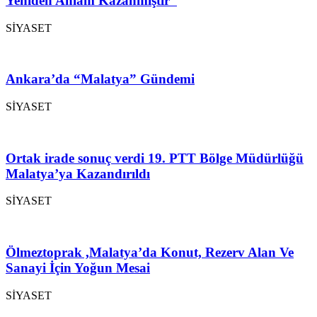
Yeniden Anlam Kazanmıştır”
SİYASET
Ankara’da “Malatya” Gündemi
SİYASET
Ortak irade sonuç verdi 19. PTT Bölge Müdürlüğü
Malatya’ya Kazandırıldı
SİYASET
Ölmeztoprak ,Malatya’da Konut, Rezerv Alan Ve
Sanayi İçin Yoğun Mesai
SİYASET