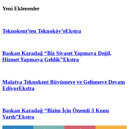
Yeni Eklenenler
Teknokent’ten Teknoköy’e
Ekstra
Başkan Karadağ “Biz Siyaset Yapmaya Değil,
Hizmet Yapmaya Geldik”
Ekstra
Malatya Teknokent Büyümeye ve Gelişmeye Devam
Ediyor
Ekstra
Başkan Karadağ “Bizim İçin Önemli 3 Konu
Vardı”
Ekstra