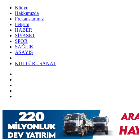
Künye
Hakkımızda
Frekanslarımız
İletişim
HABER
SİYASET
SPOR
SAĞLIK
ASAYİŞ
KÜLTÜR - SANAT