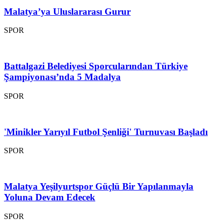
Malatya’ya Uluslararası Gurur
SPOR
Battalgazi Belediyesi Sporcularından Türkiye
Şampiyonası’nda 5 Madalya
SPOR
'Minikler Yarıyıl Futbol Şenliği' Turnuvası Başladı
SPOR
Malatya Yeşilyurtspor Güçlü Bir Yapılanmayla
Yoluna Devam Edecek
SPOR