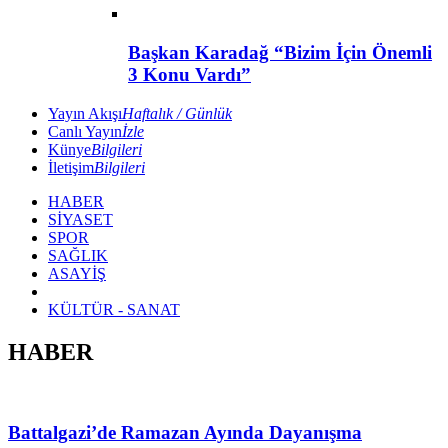
Başkan Karadağ “Bizim İçin Önemli
3 Konu Vardı”
Yayın Akışı
Haftalık / Günlük
Canlı Yayın
İzle
Künye
Bilgileri
İletişim
Bilgileri
HABER
SİYASET
SPOR
SAĞLIK
ASAYİŞ
KÜLTÜR - SANAT
HABER
Battalgazi’de Ramazan Ayında Dayanışma