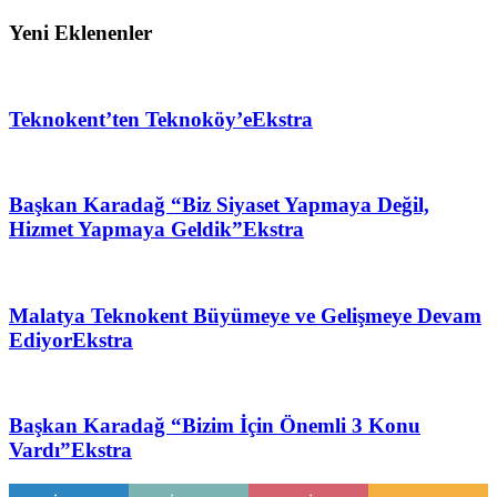
Yeni Eklenenler
Teknokent’ten Teknoköy’e
Ekstra
Başkan Karadağ “Biz Siyaset Yapmaya Değil,
Hizmet Yapmaya Geldik”
Ekstra
Malatya Teknokent Büyümeye ve Gelişmeye Devam
Ediyor
Ekstra
Başkan Karadağ “Bizim İçin Önemli 3 Konu
Vardı”
Ekstra