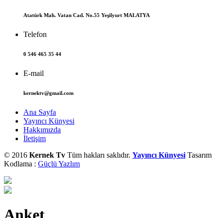
Atatürk Mah. Vatan Cad. No.55 Yeşilyurt MALATYA
Telefon
0 546 465 35 44
E-mail
kernektv@gmail.com
Ana Sayfa
Yayıncı Künyesi
Hakkımızda
İletişim
© 2016
Kernek Tv
Tüm hakları saklıdır.
Yayıncı Künyesi
Tasarım
Kodlama :
Güçlü Yazlım
Anket