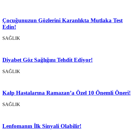
Çocuğunuzun Gözlerini Karanlıkta Mutlaka Test
Edin!
SAĞLIK
Diyabet Göz Sağlığını Tehdit Ediyor!
SAĞLIK
Kalp Hastalarına Ramazan’a Özel 10 Önemli Öneri!
SAĞLIK
Lenfomanın İlk Sinyali Olabilir!