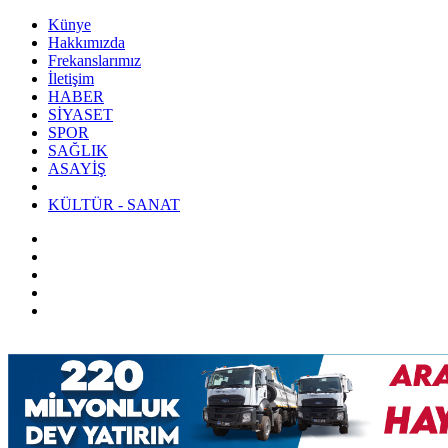
Künye
Hakkımızda
Frekanslarımız
İletişim
HABER
SİYASET
SPOR
SAĞLIK
ASAYİŞ
KÜLTÜR - SANAT