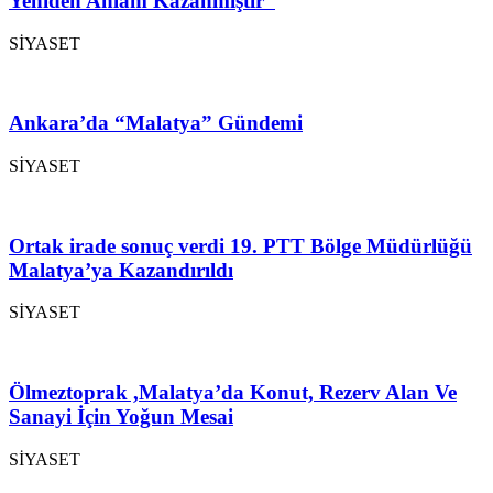
Yeniden Anlam Kazanmıştır”
SİYASET
Ankara’da “Malatya” Gündemi
SİYASET
Ortak irade sonuç verdi 19. PTT Bölge Müdürlüğü
Malatya’ya Kazandırıldı
SİYASET
Ölmeztoprak ,Malatya’da Konut, Rezerv Alan Ve
Sanayi İçin Yoğun Mesai
SİYASET