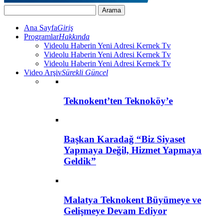
Ana Sayfa
Giriş
Programlar
Hakkında
Videolu Haberin Yeni Adresi Kernek Tv
Videolu Haberin Yeni Adresi Kernek Tv
Videolu Haberin Yeni Adresi Kernek Tv
Video Arşiv
Sürekli Güncel
Teknokent’ten Teknoköy’e
Başkan Karadağ “Biz Siyaset
Yapmaya Değil, Hizmet Yapmaya
Geldik”
Malatya Teknokent Büyümeye ve
Gelişmeye Devam Ediyor