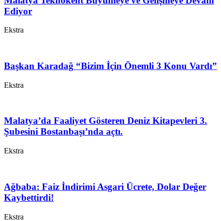
Malatya Teknokent Büyümeye ve Gelişmeye Devam
Ediyor
Ekstra
Başkan Karadağ “Bizim İçin Önemli 3 Konu Vardı”
Ekstra
Malatya’da Faaliyet Gösteren Deniz Kitapevleri 3.
Şubesini Bostanbaşı’nda açtı.
Ekstra
Ağbaba: Faiz İndirimi Asgari Ücrete, Dolar Değer
Kaybettirdi!
Ekstra