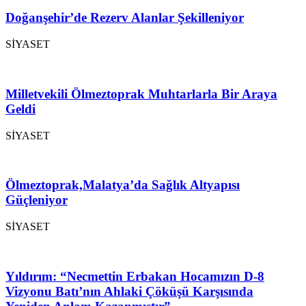
Doğanşehir’de Rezerv Alanlar Şekilleniyor
SİYASET
Milletvekili Ölmeztoprak Muhtarlarla Bir Araya
Geldi
SİYASET
Ölmeztoprak,Malatya’da Sağlık Altyapısı
Güçleniyor
SİYASET
Yıldırım: “Necmettin Erbakan Hocamızın D-8
Vizyonu Batı’nın Ahlaki Çöküşü Karşısında