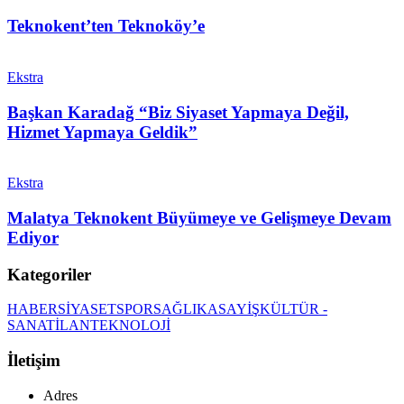
Teknokent’ten Teknoköy’e
Ekstra
Başkan Karadağ “Biz Siyaset Yapmaya Değil,
Hizmet Yapmaya Geldik”
Ekstra
Malatya Teknokent Büyümeye ve Gelişmeye Devam
Ediyor
Kategoriler
HABER
SİYASET
SPOR
SAĞLIK
ASAYİŞ
KÜLTÜR -
SANAT
İLAN
TEKNOLOJİ
İletişim
Adres