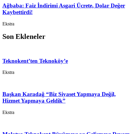
Ağbaba: Faiz İndirimi Asgari Ücrete, Dolar Değer
Kaybettirdi!
Ekstra
Son Ekleneler
Teknokent’ten Teknoköy’e
Ekstra
Başkan Karadağ “Biz Siyaset Yapmaya Değil,
Hizmet Yapmaya Geldik”
Ekstra