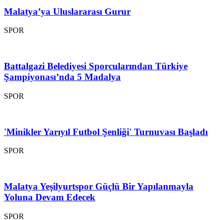
Malatya’ya Uluslararası Gurur
SPOR
Battalgazi Belediyesi Sporcularından Türkiye
Şampiyonası’nda 5 Madalya
SPOR
'Minikler Yarıyıl Futbol Şenliği' Turnuvası Başladı
SPOR
Malatya Yeşilyurtspor Güçlü Bir Yapılanmayla
Yoluna Devam Edecek
SPOR