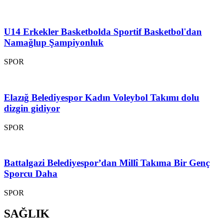
U14 Erkekler Basketbolda Sportif Basketbol'dan
Namağlup Şampiyonluk
SPOR
Elazığ Belediyespor Kadın Voleybol Takımı dolu
dizgin gidiyor
SPOR
Battalgazi Belediyespor’dan Millî Takıma Bir Genç
Sporcu Daha
SPOR
SAĞLIK