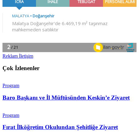
Reklam İletişim
Çok İzlenenler
Program
Baro Başkanı ve İl Müftüsünden Keskin’e Ziyaret
Program
Fırat İlköğretim Okulundan Şehitliğe Ziyaret