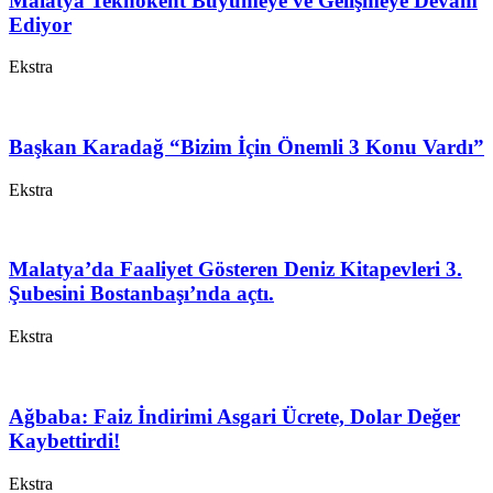
Malatya Teknokent Büyümeye ve Gelişmeye Devam
Ediyor
Ekstra
Başkan Karadağ “Bizim İçin Önemli 3 Konu Vardı”
Ekstra
Malatya’da Faaliyet Gösteren Deniz Kitapevleri 3.
Şubesini Bostanbaşı’nda açtı.
Ekstra
Ağbaba: Faiz İndirimi Asgari Ücrete, Dolar Değer
Kaybettirdi!
Ekstra