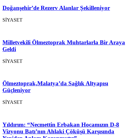
Doğanşehir’de Rezerv Alanlar Şekilleniyor
SİYASET
Milletvekili Ölmeztoprak Muhtarlarla Bir Araya
Geldi
SİYASET
Ölmeztoprak,Malatya’da Sağlık Altyapısı
Güçleniyor
SİYASET
Yıldırım: “Necmettin Erbakan Hocamızın D-8
Vizyonu Batı’nın Ahlaki Çöküşü Karşısında