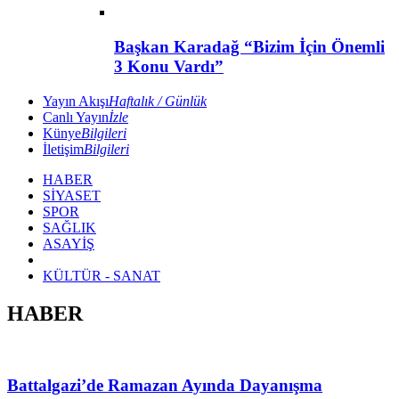
Başkan Karadağ “Bizim İçin Önemli
3 Konu Vardı”
Yayın Akışı
Haftalık / Günlük
Canlı Yayın
İzle
Künye
Bilgileri
İletişim
Bilgileri
HABER
SİYASET
SPOR
SAĞLIK
ASAYİŞ
KÜLTÜR - SANAT
HABER
Battalgazi’de Ramazan Ayında Dayanışma