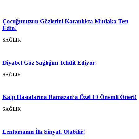
Çocuğunuzun Gözlerini Karanlıkta Mutlaka Test
Edin!
SAĞLIK
Diyabet Göz Sağlığını Tehdit Ediyor!
SAĞLIK
Kalp Hastalarına Ramazan’a Özel 10 Önemli Öneri!
SAĞLIK
Lenfomanın İlk Sinyali Olabilir!