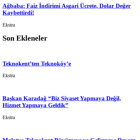
Ağbaba: Faiz İndirimi Asgari Ücrete, Dolar Değer
Kaybettirdi!
Ekstra
Son Ekleneler
Teknokent’ten Teknoköy’e
Ekstra
Başkan Karadağ “Biz Siyaset Yapmaya Değil,
Hizmet Yapmaya Geldik”
Ekstra