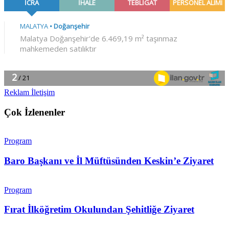
Reklam İletişim
Çok İzlenenler
Program
Baro Başkanı ve İl Müftüsünden Keskin’e Ziyaret
Program
Fırat İlköğretim Okulundan Şehitliğe Ziyaret