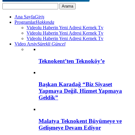
Ana Sayfa
Giriş
Programlar
Hakkında
Videolu Haberin Yeni Adresi Kernek Tv
Videolu Haberin Yeni Adresi Kernek Tv
Videolu Haberin Yeni Adresi Kernek Tv
Video Arşiv
Sürekli Güncel
Teknokent’ten Teknoköy’e
Başkan Karadağ “Biz Siyaset
Yapmaya Değil, Hizmet Yapmaya
Geldik”
Malatya Teknokent Büyümeye ve
Gelişmeye Devam Ediyor