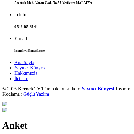
Atatürk Mah. Vatan Cad. No.55 Yeşilyurt MALATYA
Telefon
0 546 465 35 44
E-mail
kernektv@gmail.com
Ana Sayfa
Yayıncı Künyesi
Hakkımızda
İletişim
© 2016
Kernek Tv
Tüm hakları saklıdır.
Yayıncı Künyesi
Tasarım
Kodlama :
Güçlü Yazlım
Anket