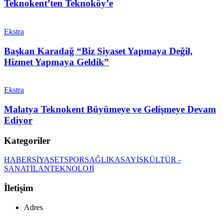
Teknokent’ten Teknoköy’e
Ekstra
Başkan Karadağ “Biz Siyaset Yapmaya Değil,
Hizmet Yapmaya Geldik”
Ekstra
Malatya Teknokent Büyümeye ve Gelişmeye Devam
Ediyor
Kategoriler
HABER
SİYASET
SPOR
SAĞLIK
ASAYİŞ
KÜLTÜR -
SANAT
İLAN
TEKNOLOJİ
İletişim
Adres