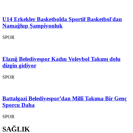
U14 Erkekler Basketbolda Sportif Basketbol'dan
Namağlup Şampiyonluk
SPOR
Elazığ Belediyespor Kadın Voleybol Takımı dolu
dizgin gidiyor
SPOR
Battalgazi Belediyespor’dan Millî Takıma Bir Genç
Sporcu Daha
SPOR
SAĞLIK