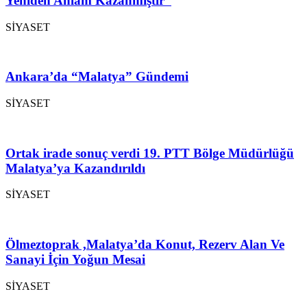
Yeniden Anlam Kazanmıştır”
SİYASET
Ankara’da “Malatya” Gündemi
SİYASET
Ortak irade sonuç verdi 19. PTT Bölge Müdürlüğü
Malatya’ya Kazandırıldı
SİYASET
Ölmeztoprak ,Malatya’da Konut, Rezerv Alan Ve
Sanayi İçin Yoğun Mesai
SİYASET