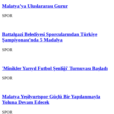
Malatya’ya Uluslararası Gurur
SPOR
Battalgazi Belediyesi Sporcularından Türkiye
Şampiyonası’nda 5 Madalya
SPOR
'Minikler Yarıyıl Futbol Şenliği' Turnuvası Başladı
SPOR
Malatya Yeşilyurtspor Güçlü Bir Yapılanmayla
Yoluna Devam Edecek
SPOR