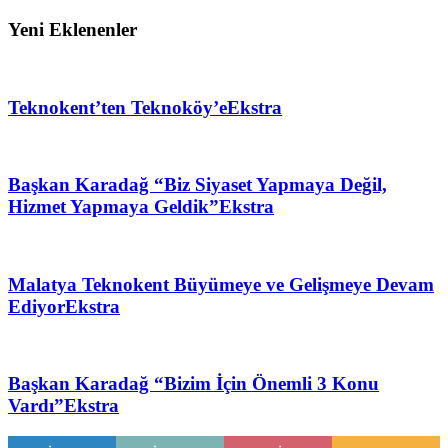
Yeni Eklenenler
Teknokent’ten Teknoköy’e
Ekstra
Başkan Karadağ “Biz Siyaset Yapmaya Değil,
Hizmet Yapmaya Geldik”
Ekstra
Malatya Teknokent Büyümeye ve Gelişmeye Devam
Ediyor
Ekstra
Başkan Karadağ “Bizim İçin Önemli 3 Konu
Vardı”
Ekstra