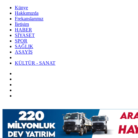
Künye
Hakkımızda
Frekanslarımız
İletişim
HABER
SİYASET
SPOR
SAĞLIK
ASAYİŞ
KÜLTÜR - SANAT