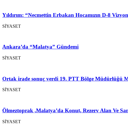
Yıldırım: “Necmettin Erbakan Hocamızın D-8 Vizyon
SİYASET
Ankara’da “Malatya” Gündemi
SİYASET
Ortak irade sonuç verdi 19. PTT Bölge Müdürlüğü M
SİYASET
Ölmeztoprak ,Malatya’da Konut, Rezerv Alan Ve San
SİYASET