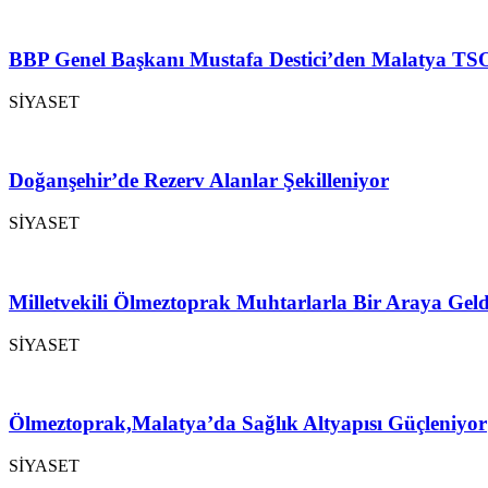
BBP Genel Başkanı Mustafa Destici’den Malatya TSO
SİYASET
Doğanşehir’de Rezerv Alanlar Şekilleniyor
SİYASET
Milletvekili Ölmeztoprak Muhtarlarla Bir Araya Geld
SİYASET
Ölmeztoprak,Malatya’da Sağlık Altyapısı Güçleniyor
SİYASET