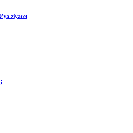
’ya ziyaret
i