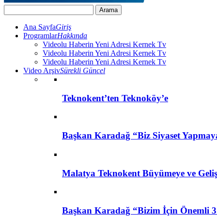
Ana Sayfa
Giriş
Programlar
Hakkında
Videolu Haberin Yeni Adresi Kernek Tv
Videolu Haberin Yeni Adresi Kernek Tv
Videolu Haberin Yeni Adresi Kernek Tv
Video Arşiv
Sürekli Güncel
Teknokent’ten Teknoköy’e
Başkan Karadağ “Biz Siyaset Yapmay
Malatya Teknokent Büyümeye ve Geli
Başkan Karadağ “Bizim İçin Önemli 