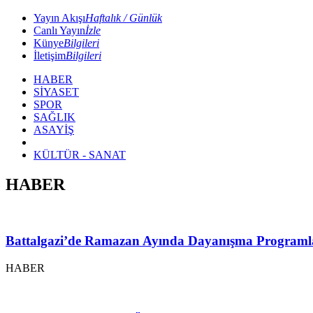
Yayın Akışı
Haftalık / Günlük
Canlı Yayın
İzle
Künye
Bilgileri
İletişim
Bilgileri
HABER
SİYASET
SPOR
SAĞLIK
ASAYİŞ
KÜLTÜR - SANAT
HABER
Battalgazi’de Ramazan Ayında Dayanışma Programl
HABER