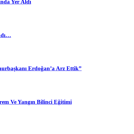
nda Yer Aldı
ladı…
urbaşkanı Erdoğan’a Arz Ettik”
em Ve Yangın Bilinci Eğitimi