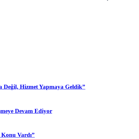
a Değil, Hizmet Yapmaya Geldik”
şmeye Devam Ediyor
3 Konu Vardı”