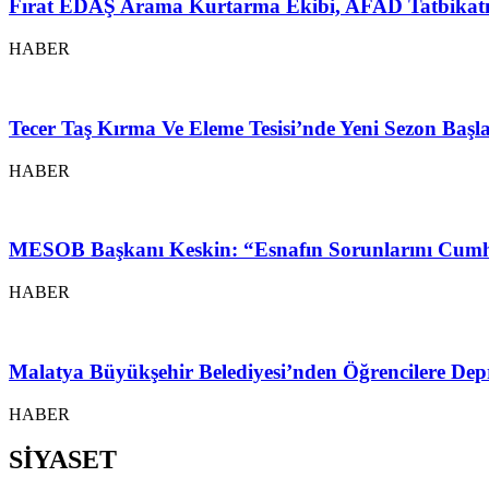
Fırat EDAŞ Arama Kurtarma Ekibi, AFAD Tatbikatı
HABER
Tecer Taş Kırma Ve Eleme Tesisi’nde Yeni Sezon Baş
HABER
MESOB Başkanı Keskin: “Esnafın Sorunlarını Cumh
HABER
Malatya Büyükşehir Belediyesi’nden Öğrencilere Depr
HABER
SİYASET