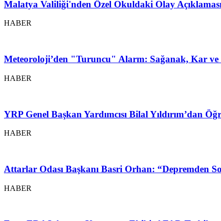
Malatya Valiliği'nden Özel Okuldaki Olay Açıklamas
HABER
Meteoroloji’den "Turuncu" Alarm: Sağanak, Kar ve 
HABER
YRP Genel Başkan Yardımcısı Bilal Yıldırım’dan Öğr
HABER
Attarlar Odası Başkanı Basri Orhan: “Depremden So
HABER