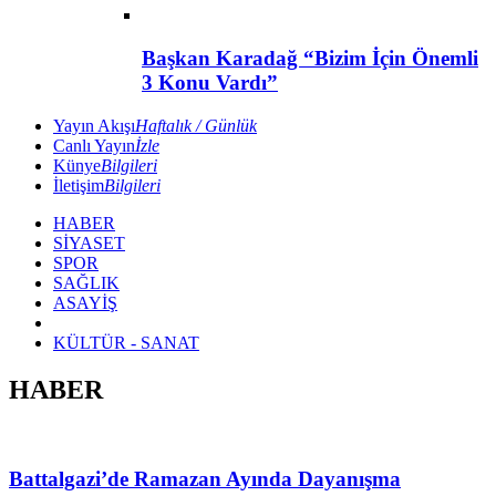
Başkan Karadağ “Bizim İçin Önemli
3 Konu Vardı”
Yayın Akışı
Haftalık / Günlük
Canlı Yayın
İzle
Künye
Bilgileri
İletişim
Bilgileri
HABER
SİYASET
SPOR
SAĞLIK
ASAYİŞ
KÜLTÜR - SANAT
HABER
Battalgazi’de Ramazan Ayında Dayanışma