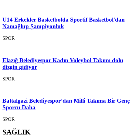
U14 Erkekler Basketbolda Sportif Basketbol'dan
Namağlup Şampiyonluk
SPOR
Elazığ Belediyespor Kadın Voleybol Takımı dolu
dizgin gidiyor
SPOR
Battalgazi Belediyespor’dan Millî Takıma Bir Genç
Sporcu Daha
SPOR
SAĞLIK