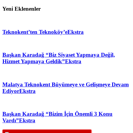
Yeni Eklenenler
Teknokent’ten Teknoköy’e
Ekstra
Başkan Karadağ “Biz Siyaset Yapmaya Değil,
Hizmet Yapmaya Geldik”
Ekstra
Malatya Teknokent Büyümeye ve Gelişmeye Devam
Ediyor
Ekstra
Başkan Karadağ “Bizim İçin Önemli 3 Konu
Vardı”
Ekstra