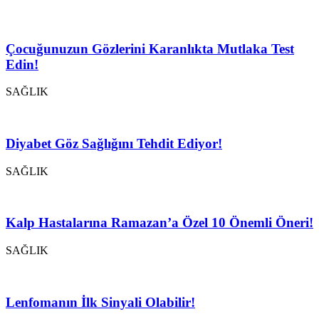
Çocuğunuzun Gözlerini Karanlıkta Mutlaka Test
Edin!
SAĞLIK
Diyabet Göz Sağlığını Tehdit Ediyor!
SAĞLIK
Kalp Hastalarına Ramazan’a Özel 10 Önemli Öneri!
SAĞLIK
Lenfomanın İlk Sinyali Olabilir!