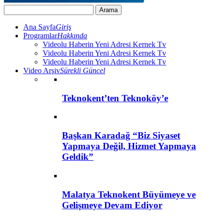
Ana Sayfa
Giriş
Programlar
Hakkında
Videolu Haberin Yeni Adresi Kernek Tv
Videolu Haberin Yeni Adresi Kernek Tv
Videolu Haberin Yeni Adresi Kernek Tv
Video Arşiv
Sürekli Güncel
Teknokent’ten Teknoköy’e
Başkan Karadağ “Biz Siyaset
Yapmaya Değil, Hizmet Yapmaya
Geldik”
Malatya Teknokent Büyümeye ve
Gelişmeye Devam Ediyor