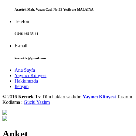
Atatürk Mah. Vatan Cad. No.55 Yeşilyurt MALATYA
Telefon
0 546 465 35 44
E-mail
kernektv@gmail.com
Ana Sayfa
Yayıncı Künyesi
Hakkımızda
İletişim
© 2016
Kernek Tv
Tüm hakları saklıdır.
Yayıncı Künyesi
Tasarım
Kodlama :
Güçlü Yazlım
Anket