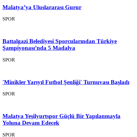
Malatya’ya Uluslararası Gurur
SPOR
Battalgazi Belediyesi Sporcularından Türkiye
Şampiyonası’nda 5 Madalya
SPOR
'Minikler Yarıyıl Futbol Şenliği' Turnuvası Başladı
SPOR
Malatya Yeşilyurtspor Güçlü Bir Yapılanmayla
Yoluna Devam Edecek
SPOR