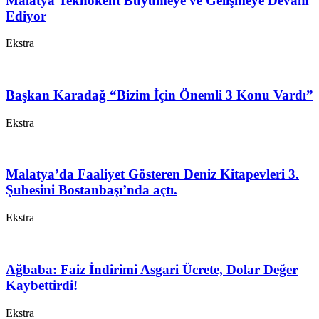
Malatya Teknokent Büyümeye ve Gelişmeye Devam
Ediyor
Ekstra
Başkan Karadağ “Bizim İçin Önemli 3 Konu Vardı”
Ekstra
Malatya’da Faaliyet Gösteren Deniz Kitapevleri 3.
Şubesini Bostanbaşı’nda açtı.
Ekstra
Ağbaba: Faiz İndirimi Asgari Ücrete, Dolar Değer
Kaybettirdi!
Ekstra