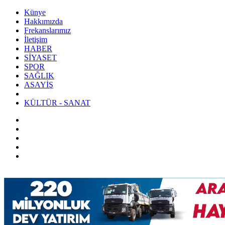
Künye
Hakkımızda
Frekanslarımız
İletişim
HABER
SİYASET
SPOR
SAĞLIK
ASAYİŞ
KÜLTÜR - SANAT