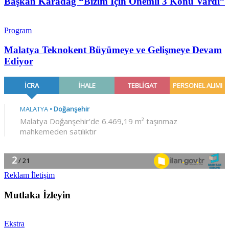
Başkan Karadağ “Bizim İçin Önemli 3 Konu Vardı”
Program
Malatya Teknokent Büyümeye ve Gelişmeye Devam
Ediyor
Reklam İletişim
Mutlaka İzleyin
Ekstra