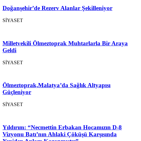
Doğanşehir’de Rezerv Alanlar Şekilleniyor
SİYASET
Milletvekili Ölmeztoprak Muhtarlarla Bir Araya
Geldi
SİYASET
Ölmeztoprak,Malatya’da Sağlık Altyapısı
Güçleniyor
SİYASET
Yıldırım: “Necmettin Erbakan Hocamızın D-8
Vizyonu Batı’nın Ahlaki Çöküşü Karşısında