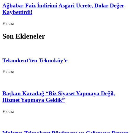
Ağbaba: Faiz İndirimi Asgari Ücrete, Dolar Değer
Kaybettirdi!
Ekstra
Son Ekleneler
Teknokent’ten Teknoköy’e
Ekstra
Başkan Karadağ “Biz Siyaset Yapmaya Değil,
Hizmet Yapmaya Geldik”
Ekstra