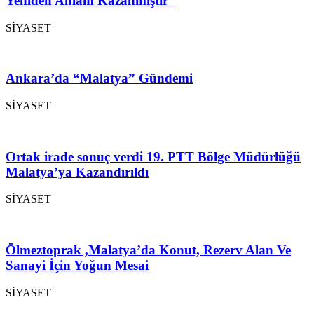
Yeniden Anlam Kazanmıştır”
SİYASET
Ankara’da “Malatya” Gündemi
SİYASET
Ortak irade sonuç verdi 19. PTT Bölge Müdürlüğü
Malatya’ya Kazandırıldı
SİYASET
Ölmeztoprak ,Malatya’da Konut, Rezerv Alan Ve
Sanayi İçin Yoğun Mesai
SİYASET