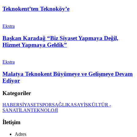
Teknokent’ten Teknoköy’e
Ekstra
Başkan Karadağ “Biz Siyaset Yapmaya Değil,
Hizmet Yapmaya Geldik”
Ekstra
Malatya Teknokent Büyümeye ve Gelişmeye Devam
Ediyor
Kategoriler
HABER
SİYASET
SPOR
SAĞLIK
ASAYİŞ
KÜLTÜR -
SANAT
İLAN
TEKNOLOJİ
İletişim
Adres