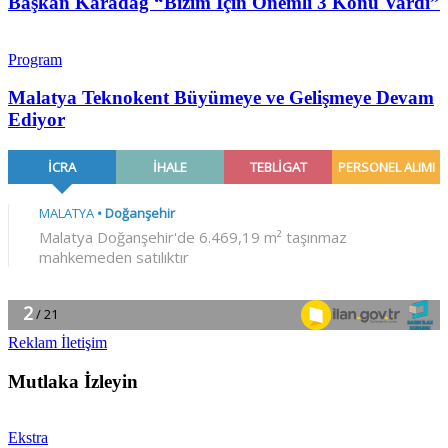
Başkan Karadağ “Bizim İçin Önemli 3 Konu Vardı”
Program
Malatya Teknokent Büyümeye ve Gelişmeye Devam
Ediyor
Reklam İletişim
Mutlaka İzleyin
Ekstra