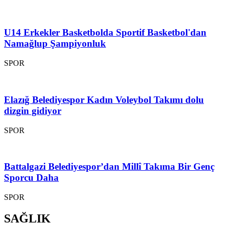
U14 Erkekler Basketbolda Sportif Basketbol'dan
Namağlup Şampiyonluk
SPOR
Elazığ Belediyespor Kadın Voleybol Takımı dolu
dizgin gidiyor
SPOR
Battalgazi Belediyespor’dan Millî Takıma Bir Genç
Sporcu Daha
SPOR
SAĞLIK