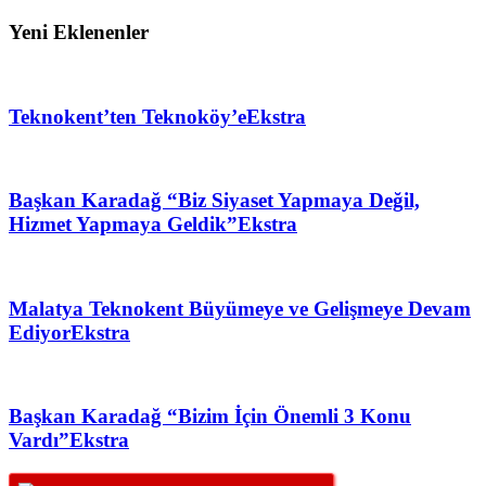
Yeni Eklenenler
Teknokent’ten Teknoköy’e
Ekstra
Başkan Karadağ “Biz Siyaset Yapmaya Değil,
Hizmet Yapmaya Geldik”
Ekstra
Malatya Teknokent Büyümeye ve Gelişmeye Devam
Ediyor
Ekstra
Başkan Karadağ “Bizim İçin Önemli 3 Konu
Vardı”
Ekstra