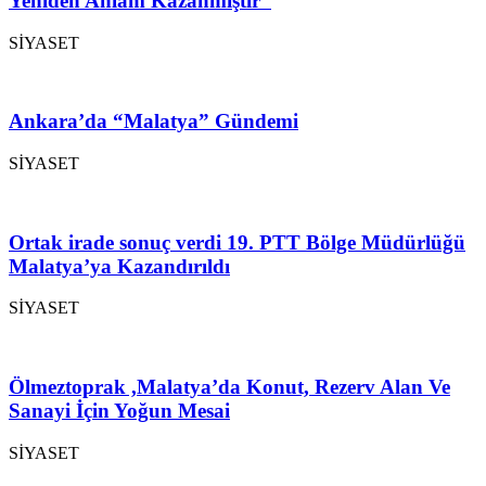
Yeniden Anlam Kazanmıştır”
SİYASET
Ankara’da “Malatya” Gündemi
SİYASET
Ortak irade sonuç verdi 19. PTT Bölge Müdürlüğü
Malatya’ya Kazandırıldı
SİYASET
Ölmeztoprak ,Malatya’da Konut, Rezerv Alan Ve
Sanayi İçin Yoğun Mesai
SİYASET