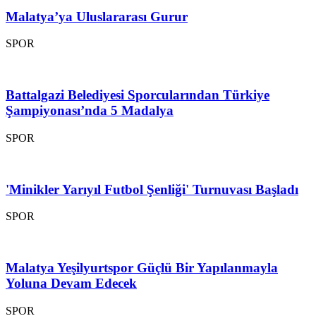
Malatya’ya Uluslararası Gurur
SPOR
Battalgazi Belediyesi Sporcularından Türkiye
Şampiyonası’nda 5 Madalya
SPOR
'Minikler Yarıyıl Futbol Şenliği' Turnuvası Başladı
SPOR
Malatya Yeşilyurtspor Güçlü Bir Yapılanmayla
Yoluna Devam Edecek
SPOR