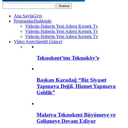
Ana Sayfa
Giriş
Programlar
Hakkında
Videolu Haberin Yeni Adresi Kernek Tv
Videolu Haberin Yeni Adresi Kernek Tv
Videolu Haberin Yeni Adresi Kernek Tv
Video Arşiv
Sürekli Güncel
Teknokent’ten Teknoköy’e
Başkan Karadağ “Biz Siyaset
Yapmaya Değil, Hizmet Yapmaya
Geldik”
Malatya Teknokent Büyümeye ve
Gelişmeye Devam Ediyor