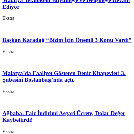
Malatya Teknokent Büyümeye ve Gelişmeye Devam
Ediyor
Ekstra
Başkan Karadağ “Bizim İçin Önemli 3 Konu Vardı”
Ekstra
Malatya’da Faaliyet Gösteren Deniz Kitapevleri 3.
Şubesini Bostanbaşı’nda açtı.
Ekstra
Ağbaba: Faiz İndirimi Asgari Ücrete, Dolar Değer
Kaybettirdi!
Ekstra