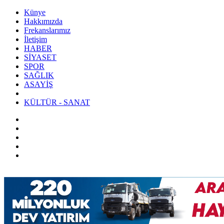
Künye
Hakkımızda
Frekanslarımız
İletişim
HABER
SİYASET
SPOR
SAĞLIK
ASAYİŞ
KÜLTÜR - SANAT