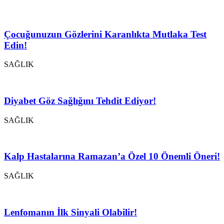
Çocuğunuzun Gözlerini Karanlıkta Mutlaka Test
Edin!
SAĞLIK
Diyabet Göz Sağlığını Tehdit Ediyor!
SAĞLIK
Kalp Hastalarına Ramazan’a Özel 10 Önemli Öneri!
SAĞLIK
Lenfomanın İlk Sinyali Olabilir!