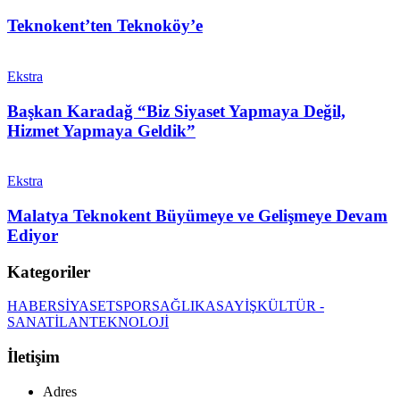
Teknokent’ten Teknoköy’e
Ekstra
Başkan Karadağ “Biz Siyaset Yapmaya Değil,
Hizmet Yapmaya Geldik”
Ekstra
Malatya Teknokent Büyümeye ve Gelişmeye Devam
Ediyor
Kategoriler
HABER
SİYASET
SPOR
SAĞLIK
ASAYİŞ
KÜLTÜR -
SANAT
İLAN
TEKNOLOJİ
İletişim
Adres