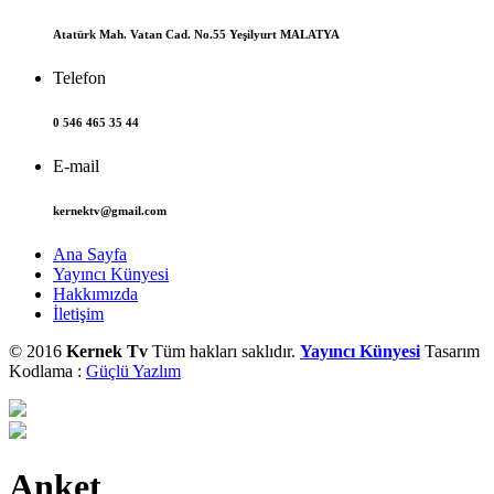
Atatürk Mah. Vatan Cad. No.55 Yeşilyurt MALATYA
Telefon
0 546 465 35 44
E-mail
kernektv@gmail.com
Ana Sayfa
Yayıncı Künyesi
Hakkımızda
İletişim
© 2016
Kernek Tv
Tüm hakları saklıdır.
Yayıncı Künyesi
Tasarım
Kodlama :
Güçlü Yazlım
Anket