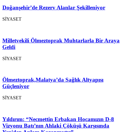
Doğanşehir’de Rezerv Alanlar Şekilleniyor
SİYASET
Milletvekili Ölmeztoprak Muhtarlarla Bir Araya
Geldi
SİYASET
Ölmeztoprak,Malatya’da Sağlık Altyapısı
Güçleniyor
SİYASET
Yıldırım: “Necmettin Erbakan Hocamızın D-8
Vizyonu Batı’nın Ahlaki Çöküşü Karşısında