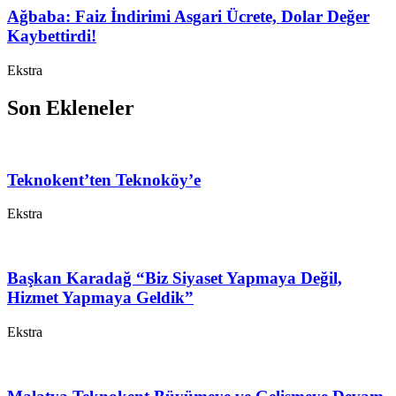
Ağbaba: Faiz İndirimi Asgari Ücrete, Dolar Değer
Kaybettirdi!
Ekstra
Son Ekleneler
Teknokent’ten Teknoköy’e
Ekstra
Başkan Karadağ “Biz Siyaset Yapmaya Değil,
Hizmet Yapmaya Geldik”
Ekstra