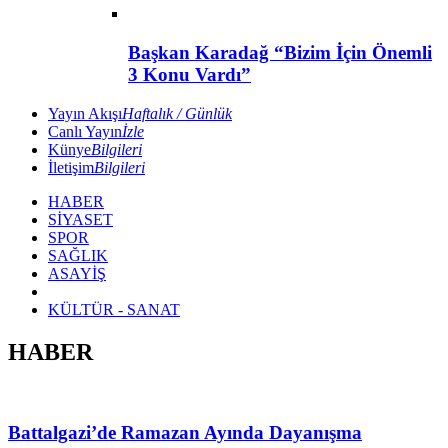
Başkan Karadağ “Bizim İçin Önemli
3 Konu Vardı”
Yayın Akışı
Haftalık / Günlük
Canlı Yayın
İzle
Künye
Bilgileri
İletişim
Bilgileri
HABER
SİYASET
SPOR
SAĞLIK
ASAYİŞ
KÜLTÜR - SANAT
HABER
Battalgazi’de Ramazan Ayında Dayanışma