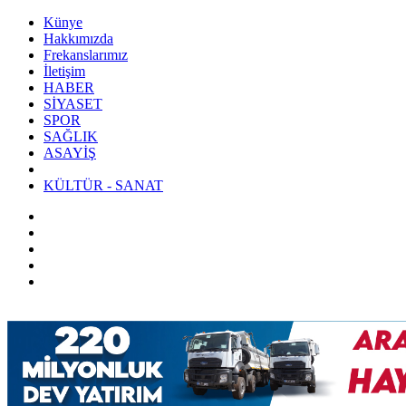
Künye
Hakkımızda
Frekanslarımız
İletişim
HABER
SİYASET
SPOR
SAĞLIK
ASAYİŞ
KÜLTÜR - SANAT