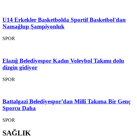
U14 Erkekler Basketbolda Sportif Basketbol'dan
Namağlup Şampiyonluk
SPOR
Elazığ Belediyespor Kadın Voleybol Takımı dolu
dizgin gidiyor
SPOR
Battalgazi Belediyespor’dan Millî Takıma Bir Genç
Sporcu Daha
SPOR
SAĞLIK