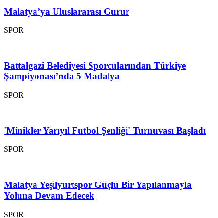
Malatya’ya Uluslararası Gurur
SPOR
Battalgazi Belediyesi Sporcularından Türkiye
Şampiyonası’nda 5 Madalya
SPOR
'Minikler Yarıyıl Futbol Şenliği' Turnuvası Başladı
SPOR
Malatya Yeşilyurtspor Güçlü Bir Yapılanmayla
Yoluna Devam Edecek
SPOR