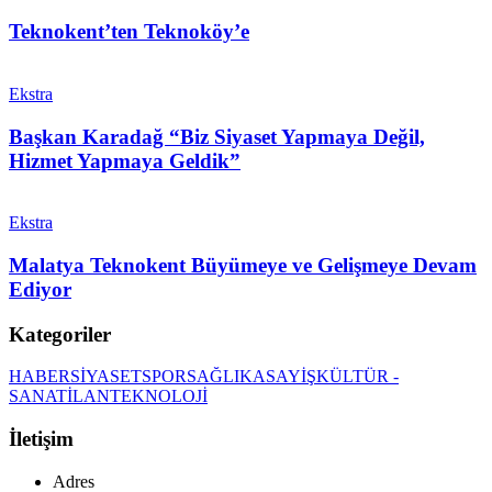
Teknokent’ten Teknoköy’e
Ekstra
Başkan Karadağ “Biz Siyaset Yapmaya Değil,
Hizmet Yapmaya Geldik”
Ekstra
Malatya Teknokent Büyümeye ve Gelişmeye Devam
Ediyor
Kategoriler
HABER
SİYASET
SPOR
SAĞLIK
ASAYİŞ
KÜLTÜR -
SANAT
İLAN
TEKNOLOJİ
İletişim
Adres