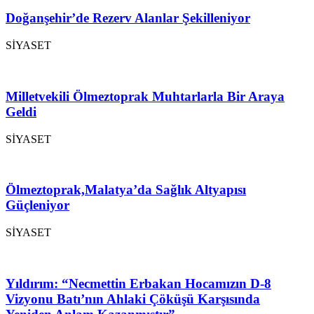
Doğanşehir’de Rezerv Alanlar Şekilleniyor
SİYASET
Milletvekili Ölmeztoprak Muhtarlarla Bir Araya
Geldi
SİYASET
Ölmeztoprak,Malatya’da Sağlık Altyapısı
Güçleniyor
SİYASET
Yıldırım: “Necmettin Erbakan Hocamızın D-8
Vizyonu Batı’nın Ahlaki Çöküşü Karşısında