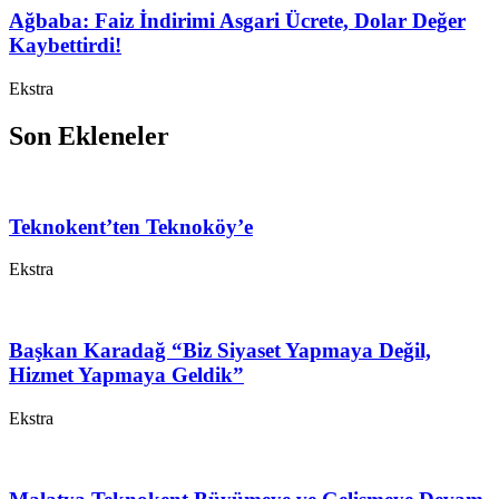
Ağbaba: Faiz İndirimi Asgari Ücrete, Dolar Değer
Kaybettirdi!
Ekstra
Son Ekleneler
Teknokent’ten Teknoköy’e
Ekstra
Başkan Karadağ “Biz Siyaset Yapmaya Değil,
Hizmet Yapmaya Geldik”
Ekstra