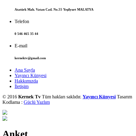
Atatürk Mah. Vatan Cad. No.55 Yeşilyurt MALATYA
Telefon
0 546 465 35 44
E-mail
kernektv@gmail.com
Ana Sayfa
Yayıncı Künyesi
Hakkımızda
İletişim
© 2016
Kernek Tv
Tüm hakları saklıdır.
Yayıncı Künyesi
Tasarım
Kodlama :
Güçlü Yazlım
Anket