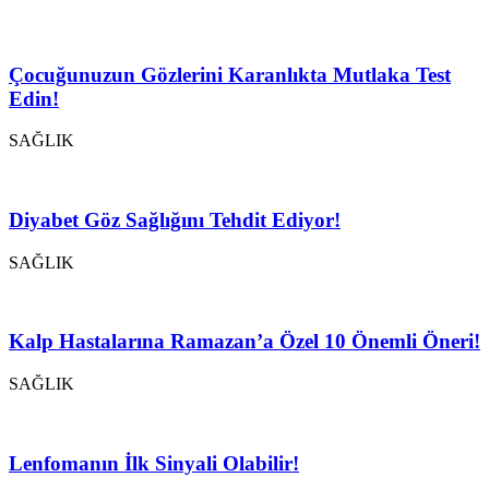
Çocuğunuzun Gözlerini Karanlıkta Mutlaka Test
Edin!
SAĞLIK
Diyabet Göz Sağlığını Tehdit Ediyor!
SAĞLIK
Kalp Hastalarına Ramazan’a Özel 10 Önemli Öneri!
SAĞLIK
Lenfomanın İlk Sinyali Olabilir!