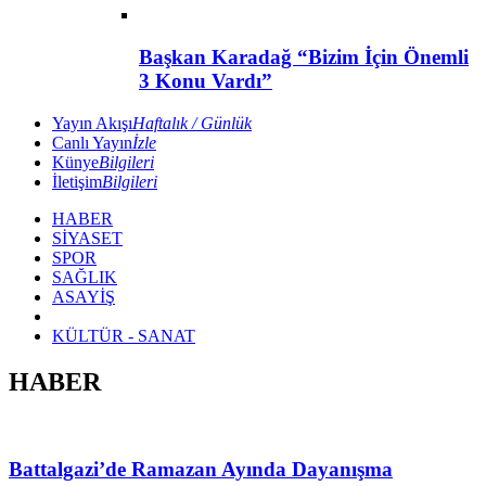
Başkan Karadağ “Bizim İçin Önemli
3 Konu Vardı”
Yayın Akışı
Haftalık / Günlük
Canlı Yayın
İzle
Künye
Bilgileri
İletişim
Bilgileri
HABER
SİYASET
SPOR
SAĞLIK
ASAYİŞ
KÜLTÜR - SANAT
HABER
Battalgazi’de Ramazan Ayında Dayanışma