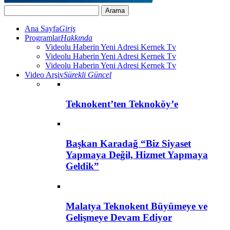
Ana Sayfa
Giriş
Programlar
Hakkında
Videolu Haberin Yeni Adresi Kernek Tv
Videolu Haberin Yeni Adresi Kernek Tv
Videolu Haberin Yeni Adresi Kernek Tv
Video Arşiv
Sürekli Güncel
Teknokent’ten Teknoköy’e
Başkan Karadağ “Biz Siyaset
Yapmaya Değil, Hizmet Yapmaya
Geldik”
Malatya Teknokent Büyümeye ve
Gelişmeye Devam Ediyor