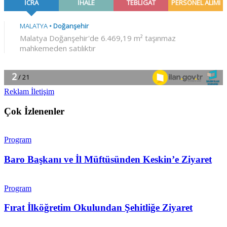
Reklam İletişim
Çok İzlenenler
Program
Baro Başkanı ve İl Müftüsünden Keskin’e Ziyaret
Program
Fırat İlköğretim Okulundan Şehitliğe Ziyaret