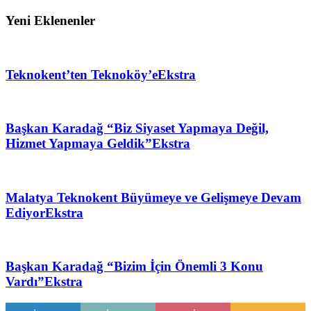
Yeni Eklenenler
Teknokent’ten Teknoköy’e
Ekstra
Başkan Karadağ “Biz Siyaset Yapmaya Değil,
Hizmet Yapmaya Geldik”
Ekstra
Malatya Teknokent Büyümeye ve Gelişmeye Devam
Ediyor
Ekstra
Başkan Karadağ “Bizim İçin Önemli 3 Konu
Vardı”
Ekstra