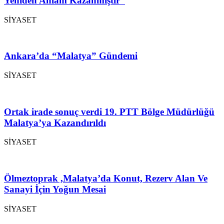
Yeniden Anlam Kazanmıştır”
SİYASET
Ankara’da “Malatya” Gündemi
SİYASET
Ortak irade sonuç verdi 19. PTT Bölge Müdürlüğü
Malatya’ya Kazandırıldı
SİYASET
Ölmeztoprak ,Malatya’da Konut, Rezerv Alan Ve
Sanayi İçin Yoğun Mesai
SİYASET