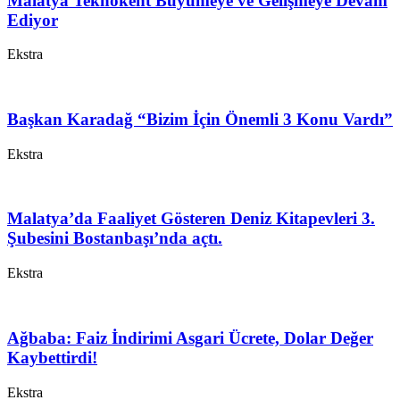
Malatya Teknokent Büyümeye ve Gelişmeye Devam
Ediyor
Ekstra
Başkan Karadağ “Bizim İçin Önemli 3 Konu Vardı”
Ekstra
Malatya’da Faaliyet Gösteren Deniz Kitapevleri 3.
Şubesini Bostanbaşı’nda açtı.
Ekstra
Ağbaba: Faiz İndirimi Asgari Ücrete, Dolar Değer
Kaybettirdi!
Ekstra