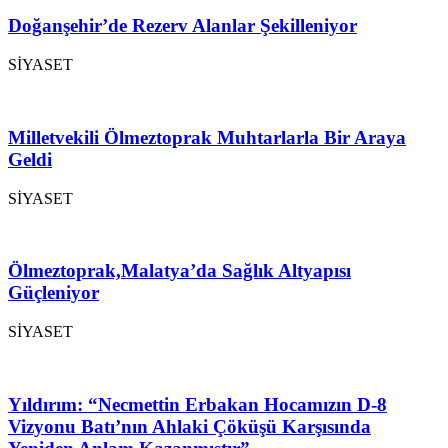
Doğanşehir’de Rezerv Alanlar Şekilleniyor
SİYASET
Milletvekili Ölmeztoprak Muhtarlarla Bir Araya
Geldi
SİYASET
Ölmeztoprak,Malatya’da Sağlık Altyapısı
Güçleniyor
SİYASET
Yıldırım: “Necmettin Erbakan Hocamızın D-8
Vizyonu Batı’nın Ahlaki Çöküşü Karşısında