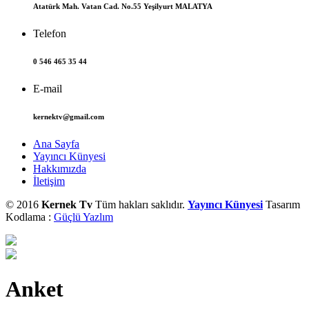
Atatürk Mah. Vatan Cad. No.55 Yeşilyurt MALATYA
Telefon
0 546 465 35 44
E-mail
kernektv@gmail.com
Ana Sayfa
Yayıncı Künyesi
Hakkımızda
İletişim
© 2016
Kernek Tv
Tüm hakları saklıdır.
Yayıncı Künyesi
Tasarım
Kodlama :
Güçlü Yazlım
Anket