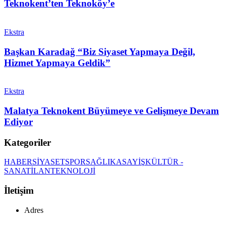
Teknokent’ten Teknoköy’e
Ekstra
Başkan Karadağ “Biz Siyaset Yapmaya Değil,
Hizmet Yapmaya Geldik”
Ekstra
Malatya Teknokent Büyümeye ve Gelişmeye Devam
Ediyor
Kategoriler
HABER
SİYASET
SPOR
SAĞLIK
ASAYİŞ
KÜLTÜR -
SANAT
İLAN
TEKNOLOJİ
İletişim
Adres