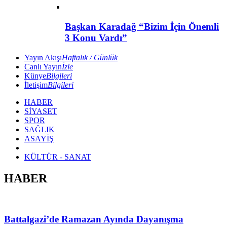
Başkan Karadağ “Bizim İçin Önemli
3 Konu Vardı”
Yayın Akışı
Haftalık / Günlük
Canlı Yayın
İzle
Künye
Bilgileri
İletişim
Bilgileri
HABER
SİYASET
SPOR
SAĞLIK
ASAYİŞ
KÜLTÜR - SANAT
HABER
Battalgazi’de Ramazan Ayında Dayanışma