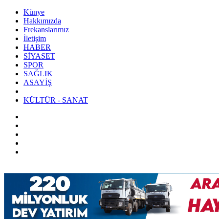
Künye
Hakkımızda
Frekanslarımız
İletişim
HABER
SİYASET
SPOR
SAĞLIK
ASAYİŞ
KÜLTÜR - SANAT