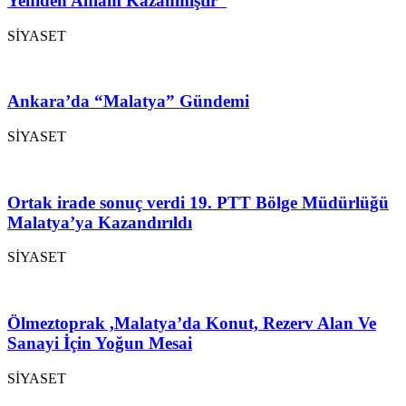
Yeniden Anlam Kazanmıştır”
SİYASET
Ankara’da “Malatya” Gündemi
SİYASET
Ortak irade sonuç verdi 19. PTT Bölge Müdürlüğü
Malatya’ya Kazandırıldı
SİYASET
Ölmeztoprak ,Malatya’da Konut, Rezerv Alan Ve
Sanayi İçin Yoğun Mesai
SİYASET