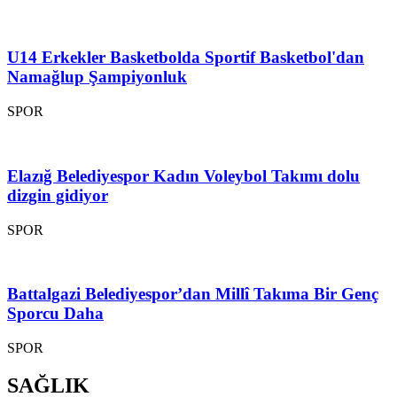
U14 Erkekler Basketbolda Sportif Basketbol'dan
Namağlup Şampiyonluk
SPOR
Elazığ Belediyespor Kadın Voleybol Takımı dolu
dizgin gidiyor
SPOR
Battalgazi Belediyespor’dan Millî Takıma Bir Genç
Sporcu Daha
SPOR
SAĞLIK