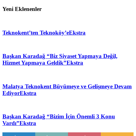
Yeni Eklenenler
Teknokent’ten Teknoköy’e
Ekstra
Başkan Karadağ “Biz Siyaset Yapmaya Değil,
Hizmet Yapmaya Geldik”
Ekstra
Malatya Teknokent Büyümeye ve Gelişmeye Devam
Ediyor
Ekstra
Başkan Karadağ “Bizim İçin Önemli 3 Konu
Vardı”
Ekstra