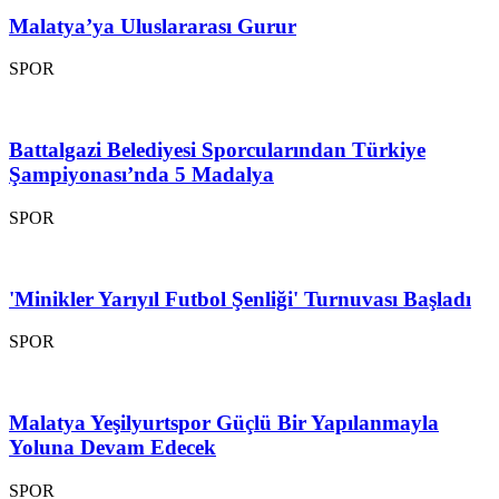
Malatya’ya Uluslararası Gurur
SPOR
Battalgazi Belediyesi Sporcularından Türkiye
Şampiyonası’nda 5 Madalya
SPOR
'Minikler Yarıyıl Futbol Şenliği' Turnuvası Başladı
SPOR
Malatya Yeşilyurtspor Güçlü Bir Yapılanmayla
Yoluna Devam Edecek
SPOR