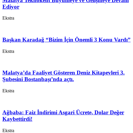
Malatya Teknokent Büyümeye ve Gelişmeye Devam
Ediyor
Ekstra
Başkan Karadağ “Bizim İçin Önemli 3 Konu Vardı”
Ekstra
Malatya’da Faaliyet Gösteren Deniz Kitapevleri 3.
Şubesini Bostanbaşı’nda açtı.
Ekstra
Ağbaba: Faiz İndirimi Asgari Ücrete, Dolar Değer
Kaybettirdi!
Ekstra