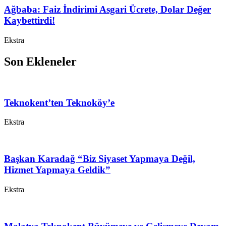
Ağbaba: Faiz İndirimi Asgari Ücrete, Dolar Değer
Kaybettirdi!
Ekstra
Son Ekleneler
Teknokent’ten Teknoköy’e
Ekstra
Başkan Karadağ “Biz Siyaset Yapmaya Değil,
Hizmet Yapmaya Geldik”
Ekstra