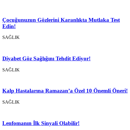
Çocuğunuzun Gözlerini Karanlıkta Mutlaka Test
Edin!
SAĞLIK
Diyabet Göz Sağlığını Tehdit Ediyor!
SAĞLIK
Kalp Hastalarına Ramazan’a Özel 10 Önemli Öneri!
SAĞLIK
Lenfomanın İlk Sinyali Olabilir!