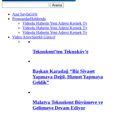
Ana Sayfa
Giriş
Programlar
Hakkında
Videolu Haberin Yeni Adresi Kernek Tv
Videolu Haberin Yeni Adresi Kernek Tv
Videolu Haberin Yeni Adresi Kernek Tv
Video Arşiv
Sürekli Güncel
Teknokent’ten Teknoköy’e
Başkan Karadağ “Biz Siyaset
Yapmaya Değil, Hizmet Yapmaya
Geldik”
Malatya Teknokent Büyümeye ve
Gelişmeye Devam Ediyor