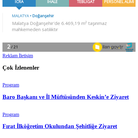
Reklam İletişim
Çok İzlenenler
Program
Baro Başkanı ve İl Müftüsünden Keskin’e Ziyaret
Program
Fırat İlköğretim Okulundan Şehitliğe Ziyaret