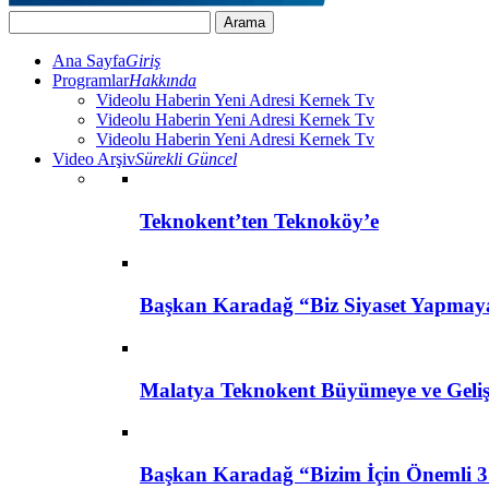
Ana Sayfa
Giriş
Programlar
Hakkında
Videolu Haberin Yeni Adresi Kernek Tv
Videolu Haberin Yeni Adresi Kernek Tv
Videolu Haberin Yeni Adresi Kernek Tv
Video Arşiv
Sürekli Güncel
Teknokent’ten Teknoköy’e
Başkan Karadağ “Biz Siyaset Yapmay
Malatya Teknokent Büyümeye ve Geli
Başkan Karadağ “Bizim İçin Önemli 