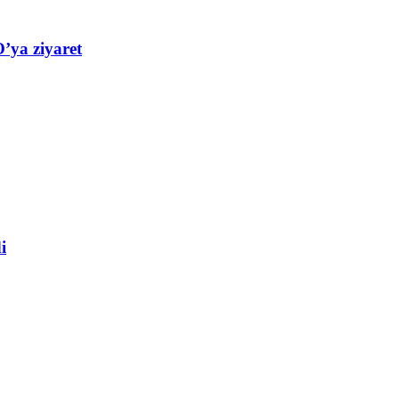
’ya ziyaret
i