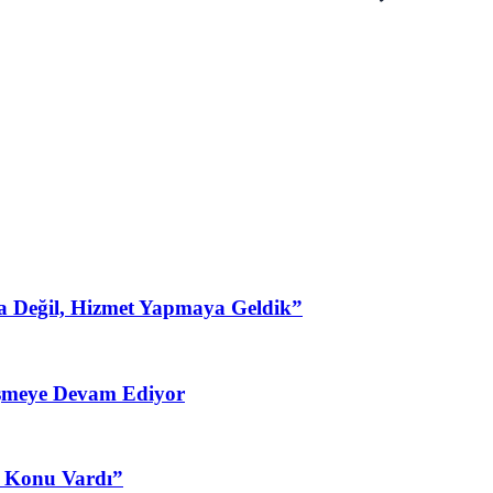
a Değil, Hizmet Yapmaya Geldik”
şmeye Devam Ediyor
3 Konu Vardı”