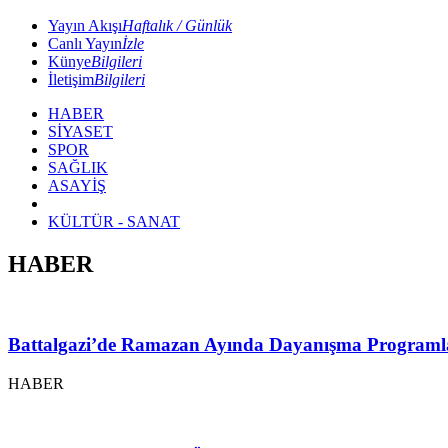
Yayın Akışı
Haftalık / Günlük
Canlı Yayın
İzle
Künye
Bilgileri
İletişim
Bilgileri
HABER
SİYASET
SPOR
SAĞLIK
ASAYİŞ
KÜLTÜR - SANAT
HABER
Battalgazi’de Ramazan Ayında Dayanışma Programl
HABER