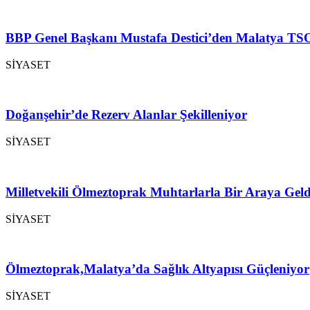
BBP Genel Başkanı Mustafa Destici’den Malatya TSO
SİYASET
Doğanşehir’de Rezerv Alanlar Şekilleniyor
SİYASET
Milletvekili Ölmeztoprak Muhtarlarla Bir Araya Geld
SİYASET
Ölmeztoprak,Malatya’da Sağlık Altyapısı Güçleniyor
SİYASET