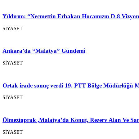
Yıldırım: “Necmettin Erbakan Hocamızın D-8 Vizyon
SİYASET
Ankara’da “Malatya” Gündemi
SİYASET
Ortak irade sonuç verdi 19. PTT Bölge Müdürlüğü M
SİYASET
Ölmeztoprak ,Malatya’da Konut, Rezerv Alan Ve San
SİYASET