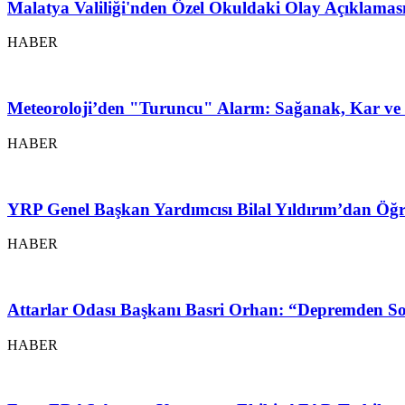
Malatya Valiliği'nden Özel Okuldaki Olay Açıklamas
HABER
Meteoroloji’den "Turuncu" Alarm: Sağanak, Kar ve 
HABER
YRP Genel Başkan Yardımcısı Bilal Yıldırım’dan Öğr
HABER
Attarlar Odası Başkanı Basri Orhan: “Depremden So
HABER