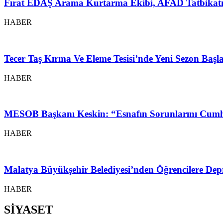
Fırat EDAŞ Arama Kurtarma Ekibi, AFAD Tatbikatı
HABER
Tecer Taş Kırma Ve Eleme Tesisi’nde Yeni Sezon Baş
HABER
MESOB Başkanı Keskin: “Esnafın Sorunlarını Cumh
HABER
Malatya Büyükşehir Belediyesi’nden Öğrencilere Depr
HABER
SİYASET