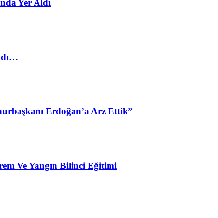
nda Yer Aldı
ladı…
urbaşkanı Erdoğan’a Arz Ettik”
em Ve Yangın Bilinci Eğitimi