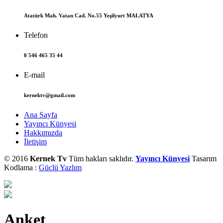
Atatürk Mah. Vatan Cad. No.55 Yeşilyurt MALATYA
Telefon
0 546 465 35 44
E-mail
kernektv@gmail.com
Ana Sayfa
Yayıncı Künyesi
Hakkımızda
İletişim
© 2016
Kernek Tv
Tüm hakları saklıdır.
Yayıncı Künyesi
Tasarım
Kodlama :
Güçlü Yazlım
Anket