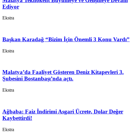
Malatya Teknokent Büyümeye ve Gelişmeye Devam
Ediyor
Ekstra
Başkan Karadağ “Bizim İçin Önemli 3 Konu Vardı”
Ekstra
Malatya’da Faaliyet Gösteren Deniz Kitapevleri 3.
Şubesini Bostanbaşı’nda açtı.
Ekstra
Ağbaba: Faiz İndirimi Asgari Ücrete, Dolar Değer
Kaybettirdi!
Ekstra