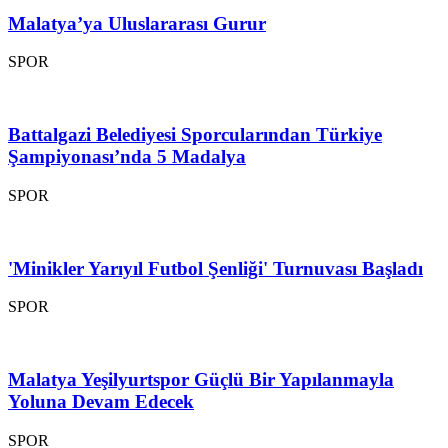
Malatya’ya Uluslararası Gurur
SPOR
Battalgazi Belediyesi Sporcularından Türkiye
Şampiyonası’nda 5 Madalya
SPOR
'Minikler Yarıyıl Futbol Şenliği' Turnuvası Başladı
SPOR
Malatya Yeşilyurtspor Güçlü Bir Yapılanmayla
Yoluna Devam Edecek
SPOR