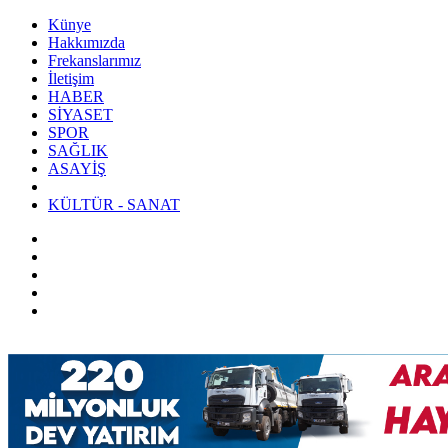
Künye
Hakkımızda
Frekanslarımız
İletişim
HABER
SİYASET
SPOR
SAĞLIK
ASAYİŞ
KÜLTÜR - SANAT