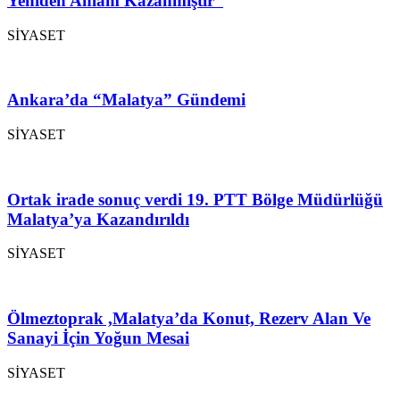
Yeniden Anlam Kazanmıştır”
SİYASET
Ankara’da “Malatya” Gündemi
SİYASET
Ortak irade sonuç verdi 19. PTT Bölge Müdürlüğü
Malatya’ya Kazandırıldı
SİYASET
Ölmeztoprak ,Malatya’da Konut, Rezerv Alan Ve
Sanayi İçin Yoğun Mesai
SİYASET