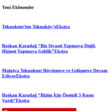
Yeni Eklenenler
Teknokent’ten Teknoköy’e
Ekstra
Başkan Karadağ “Biz Siyaset Yapmaya Değil,
Hizmet Yapmaya Geldik”
Ekstra
Malatya Teknokent Büyümeye ve Gelişmeye Devam
Ediyor
Ekstra
Başkan Karadağ “Bizim İçin Önemli 3 Konu
Vardı”
Ekstra