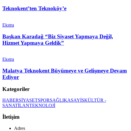
Teknokent’ten Teknoköy’e
Ekstra
Başkan Karadağ “Biz Siyaset Yapmaya Değil,
Hizmet Yapmaya Geldik”
Ekstra
Malatya Teknokent Büyümeye ve Gelişmeye Devam
Ediyor
Kategoriler
HABER
SİYASET
SPOR
SAĞLIK
ASAYİŞ
KÜLTÜR -
SANAT
İLAN
TEKNOLOJİ
İletişim
Adres