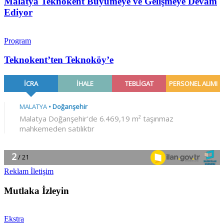
Malatya Teknokent Büyümeye ve Gelişmeye Devam
Ediyor
Program
Teknokent’ten Teknoköy’e
Reklam İletişim
Mutlaka İzleyin
Ekstra