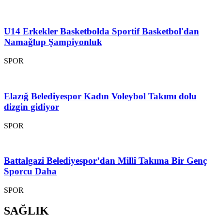
U14 Erkekler Basketbolda Sportif Basketbol'dan
Namağlup Şampiyonluk
SPOR
Elazığ Belediyespor Kadın Voleybol Takımı dolu
dizgin gidiyor
SPOR
Battalgazi Belediyespor’dan Millî Takıma Bir Genç
Sporcu Daha
SPOR
SAĞLIK