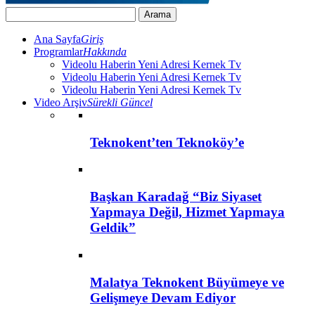
Ana Sayfa
Giriş
Programlar
Hakkında
Videolu Haberin Yeni Adresi Kernek Tv
Videolu Haberin Yeni Adresi Kernek Tv
Videolu Haberin Yeni Adresi Kernek Tv
Video Arşiv
Sürekli Güncel
Teknokent’ten Teknoköy’e
Başkan Karadağ “Biz Siyaset
Yapmaya Değil, Hizmet Yapmaya
Geldik”
Malatya Teknokent Büyümeye ve
Gelişmeye Devam Ediyor