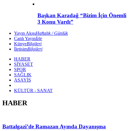
Başkan Karadağ “Bizim İçin Önemli
3 Konu Vardı”
Yayın Akışı
Haftalık / Günlük
Canlı Yayın
İzle
Künye
Bilgileri
İletişim
Bilgileri
HABER
SİYASET
SPOR
SAĞLIK
ASAYİŞ
KÜLTÜR - SANAT
HABER
Battalgazi’de Ramazan Ayında Dayanışma