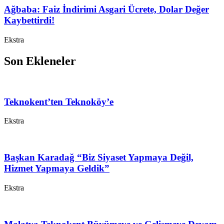
Ağbaba: Faiz İndirimi Asgari Ücrete, Dolar Değer
Kaybettirdi!
Ekstra
Son Ekleneler
Teknokent’ten Teknoköy’e
Ekstra
Başkan Karadağ “Biz Siyaset Yapmaya Değil,
Hizmet Yapmaya Geldik”
Ekstra