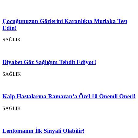
Çocuğunuzun Gözlerini Karanlıkta Mutlaka Test
Edin!
SAĞLIK
Diyabet Göz Sağlığını Tehdit Ediyor!
SAĞLIK
Kalp Hastalarına Ramazan’a Özel 10 Önemli Öneri!
SAĞLIK
Lenfomanın İlk Sinyali Olabilir!