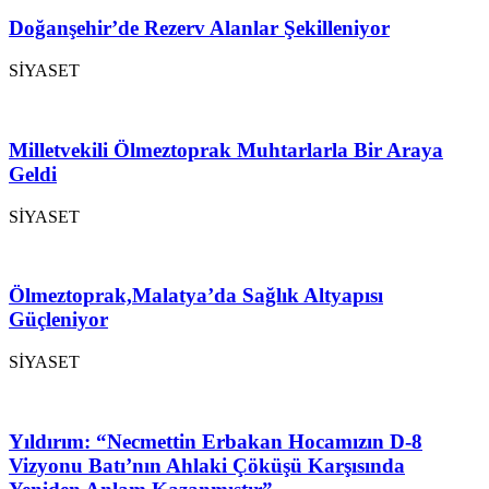
Doğanşehir’de Rezerv Alanlar Şekilleniyor
SİYASET
Milletvekili Ölmeztoprak Muhtarlarla Bir Araya
Geldi
SİYASET
Ölmeztoprak,Malatya’da Sağlık Altyapısı
Güçleniyor
SİYASET
Yıldırım: “Necmettin Erbakan Hocamızın D-8
Vizyonu Batı’nın Ahlaki Çöküşü Karşısında