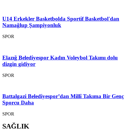
U14 Erkekler Basketbolda Sportif Basketbol'dan
Namağlup Şampiyonluk
SPOR
Elazığ Belediyespor Kadın Voleybol Takımı dolu
dizgin gidiyor
SPOR
Battalgazi Belediyespor’dan Millî Takıma Bir Genç
Sporcu Daha
SPOR
SAĞLIK