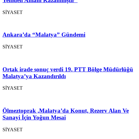
Yeniden Anlam Kazanmıştır”
SİYASET
Ankara’da “Malatya” Gündemi
SİYASET
Ortak irade sonuç verdi 19. PTT Bölge Müdürlüğü
Malatya’ya Kazandırıldı
SİYASET
Ölmeztoprak ,Malatya’da Konut, Rezerv Alan Ve
Sanayi İçin Yoğun Mesai
SİYASET