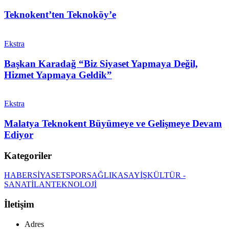
Teknokent’ten Teknoköy’e
Ekstra
Başkan Karadağ “Biz Siyaset Yapmaya Değil,
Hizmet Yapmaya Geldik”
Ekstra
Malatya Teknokent Büyümeye ve Gelişmeye Devam
Ediyor
Kategoriler
HABER
SİYASET
SPOR
SAĞLIK
ASAYİŞ
KÜLTÜR -
SANAT
İLAN
TEKNOLOJİ
İletişim
Adres