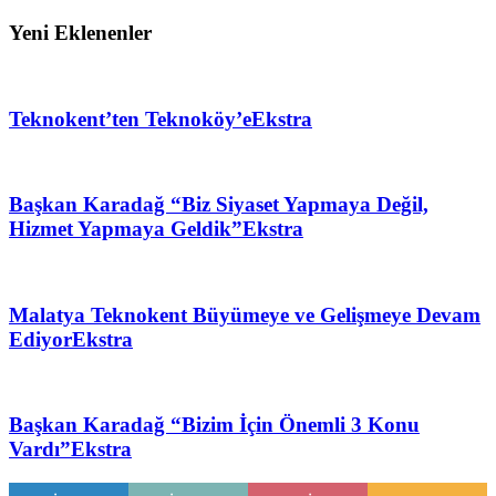
Yeni Eklenenler
Teknokent’ten Teknoköy’e
Ekstra
Başkan Karadağ “Biz Siyaset Yapmaya Değil,
Hizmet Yapmaya Geldik”
Ekstra
Malatya Teknokent Büyümeye ve Gelişmeye Devam
Ediyor
Ekstra
Başkan Karadağ “Bizim İçin Önemli 3 Konu
Vardı”
Ekstra