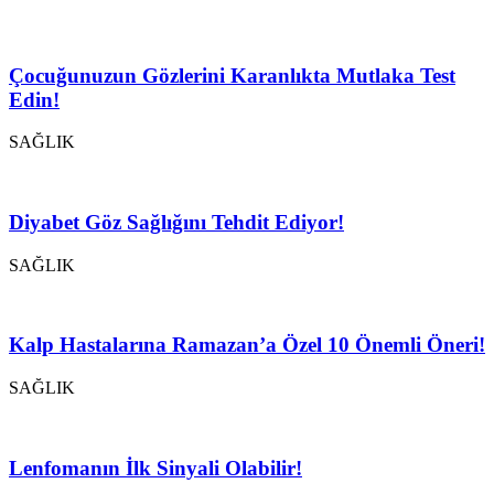
Çocuğunuzun Gözlerini Karanlıkta Mutlaka Test
Edin!
SAĞLIK
Diyabet Göz Sağlığını Tehdit Ediyor!
SAĞLIK
Kalp Hastalarına Ramazan’a Özel 10 Önemli Öneri!
SAĞLIK
Lenfomanın İlk Sinyali Olabilir!