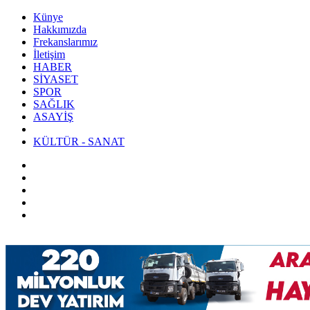
Künye
Hakkımızda
Frekanslarımız
İletişim
HABER
SİYASET
SPOR
SAĞLIK
ASAYİŞ
KÜLTÜR - SANAT