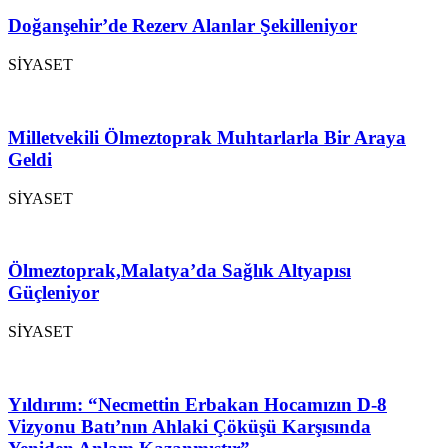
Doğanşehir’de Rezerv Alanlar Şekilleniyor
SİYASET
Milletvekili Ölmeztoprak Muhtarlarla Bir Araya
Geldi
SİYASET
Ölmeztoprak,Malatya’da Sağlık Altyapısı
Güçleniyor
SİYASET
Yıldırım: “Necmettin Erbakan Hocamızın D-8
Vizyonu Batı’nın Ahlaki Çöküşü Karşısında