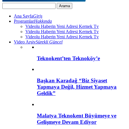
Ana Sayfa
Giriş
Programlar
Hakkında
Videolu Haberin Yeni Adresi Kernek Tv
Videolu Haberin Yeni Adresi Kernek Tv
Videolu Haberin Yeni Adresi Kernek Tv
Video Arşiv
Sürekli Güncel
Teknokent’ten Teknoköy’e
Başkan Karadağ “Biz Siyaset
Yapmaya Değil, Hizmet Yapmaya
Geldik”
Malatya Teknokent Büyümeye ve
Gelişmeye Devam Ediyor