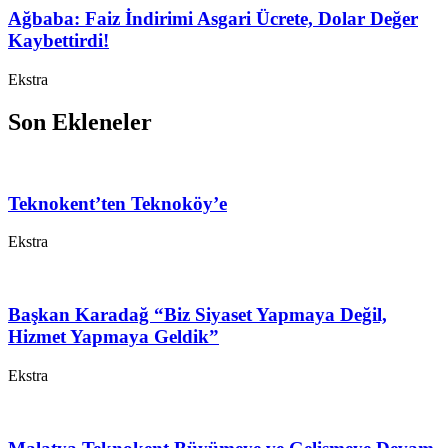
Ağbaba: Faiz İndirimi Asgari Ücrete, Dolar Değer
Kaybettirdi!
Ekstra
Son Ekleneler
Teknokent’ten Teknoköy’e
Ekstra
Başkan Karadağ “Biz Siyaset Yapmaya Değil,
Hizmet Yapmaya Geldik”
Ekstra