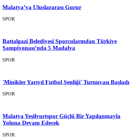
Malatya’ya Uluslararası Gurur
SPOR
Battalgazi Belediyesi Sporcularından Türkiye
Şampiyonası’nda 5 Madalya
SPOR
'Minikler Yarıyıl Futbol Şenliği' Turnuvası Başladı
SPOR
Malatya Yeşilyurtspor Güçlü Bir Yapılanmayla
Yoluna Devam Edecek
SPOR