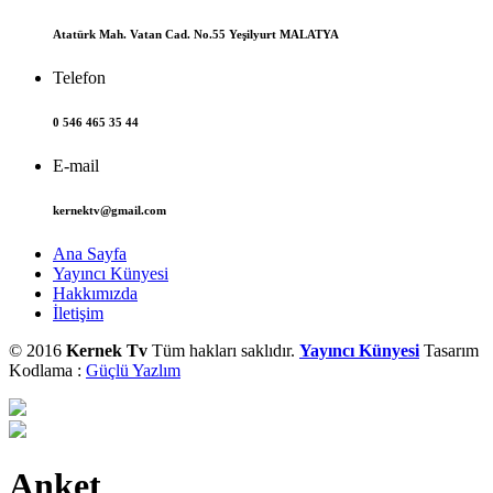
Atatürk Mah. Vatan Cad. No.55 Yeşilyurt MALATYA
Telefon
0 546 465 35 44
E-mail
kernektv@gmail.com
Ana Sayfa
Yayıncı Künyesi
Hakkımızda
İletişim
© 2016
Kernek Tv
Tüm hakları saklıdır.
Yayıncı Künyesi
Tasarım
Kodlama :
Güçlü Yazlım
Anket