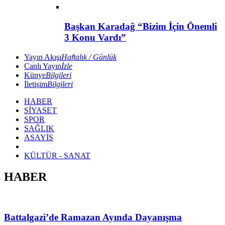
Başkan Karadağ “Bizim İçin Önemli
3 Konu Vardı”
Yayın Akışı
Haftalık / Günlük
Canlı Yayın
İzle
Künye
Bilgileri
İletişim
Bilgileri
HABER
SİYASET
SPOR
SAĞLIK
ASAYİŞ
KÜLTÜR - SANAT
HABER
Battalgazi’de Ramazan Ayında Dayanışma