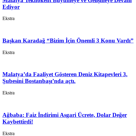
Malatya Teknokent Büyümeye ve Gelişmeye Devam
Ediyor
Ekstra
Başkan Karadağ “Bizim İçin Önemli 3 Konu Vardı”
Ekstra
Malatya’da Faaliyet Gösteren Deniz Kitapevleri 3.
Şubesini Bostanbaşı’nda açtı.
Ekstra
Ağbaba: Faiz İndirimi Asgari Ücrete, Dolar Değer
Kaybettirdi!
Ekstra