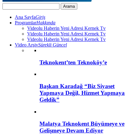
Ana Sayfa
Giriş
Programlar
Hakkında
Videolu Haberin Yeni Adresi Kernek Tv
Videolu Haberin Yeni Adresi Kernek Tv
Videolu Haberin Yeni Adresi Kernek Tv
Video Arşiv
Sürekli Güncel
Teknokent’ten Teknoköy’e
Başkan Karadağ “Biz Siyaset
Yapmaya Değil, Hizmet Yapmaya
Geldik”
Malatya Teknokent Büyümeye ve
Gelişmeye Devam Ediyor