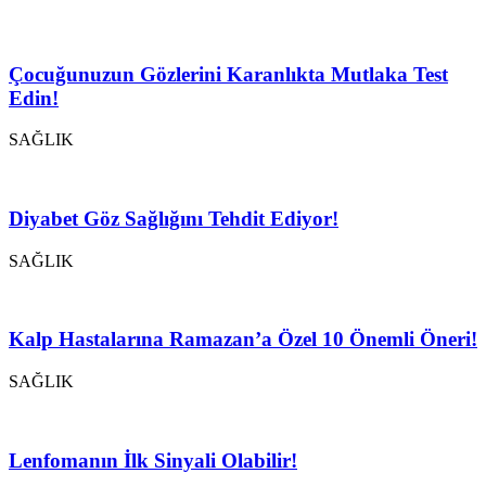
Çocuğunuzun Gözlerini Karanlıkta Mutlaka Test
Edin!
SAĞLIK
Diyabet Göz Sağlığını Tehdit Ediyor!
SAĞLIK
Kalp Hastalarına Ramazan’a Özel 10 Önemli Öneri!
SAĞLIK
Lenfomanın İlk Sinyali Olabilir!