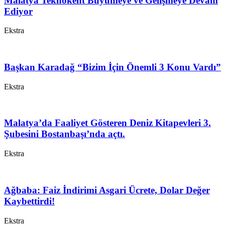
Malatya Teknokent Büyümeye ve Gelişmeye Devam
Ediyor
Ekstra
Başkan Karadağ “Bizim İçin Önemli 3 Konu Vardı”
Ekstra
Malatya’da Faaliyet Gösteren Deniz Kitapevleri 3.
Şubesini Bostanbaşı’nda açtı.
Ekstra
Ağbaba: Faiz İndirimi Asgari Ücrete, Dolar Değer
Kaybettirdi!
Ekstra