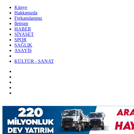
Künye
Hakkımızda
Frekanslarımız
İletişim
HABER
SİYASET
SPOR
SAĞLIK
ASAYİŞ
KÜLTÜR - SANAT