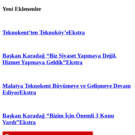
Yeni Eklenenler
Teknokent’ten Teknoköy’e
Ekstra
Başkan Karadağ “Biz Siyaset Yapmaya Değil,
Hizmet Yapmaya Geldik”
Ekstra
Malatya Teknokent Büyümeye ve Gelişmeye Devam
Ediyor
Ekstra
Başkan Karadağ “Bizim İçin Önemli 3 Konu
Vardı”
Ekstra