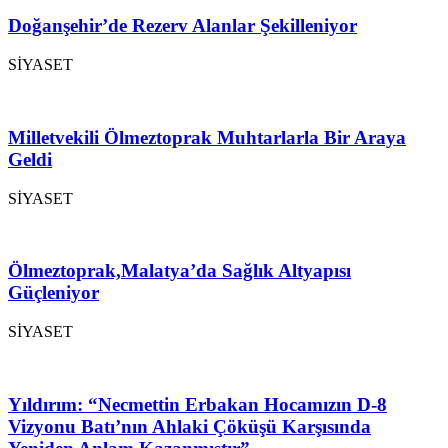
Doğanşehir’de Rezerv Alanlar Şekilleniyor
SİYASET
Milletvekili Ölmeztoprak Muhtarlarla Bir Araya
Geldi
SİYASET
Ölmeztoprak,Malatya’da Sağlık Altyapısı
Güçleniyor
SİYASET
Yıldırım: “Necmettin Erbakan Hocamızın D-8
Vizyonu Batı’nın Ahlaki Çöküşü Karşısında