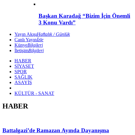
Başkan Karadağ “Bizim İçin Önemli
3 Konu Vardı”
Yayın Akışı
Haftalık / Günlük
Canlı Yayın
İzle
Künye
Bilgileri
İletişim
Bilgileri
HABER
SİYASET
SPOR
SAĞLIK
ASAYİŞ
KÜLTÜR - SANAT
HABER
Battalgazi’de Ramazan Ayında Dayanışma