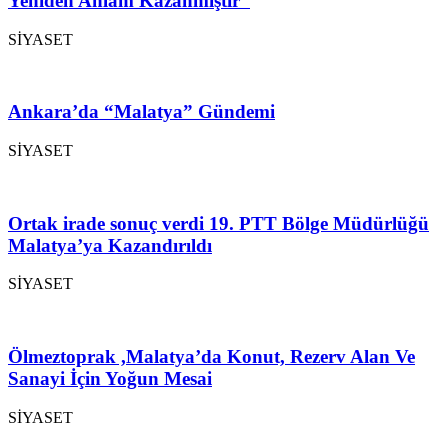
Yeniden Anlam Kazanmıştır”
SİYASET
Ankara’da “Malatya” Gündemi
SİYASET
Ortak irade sonuç verdi 19. PTT Bölge Müdürlüğü
Malatya’ya Kazandırıldı
SİYASET
Ölmeztoprak ,Malatya’da Konut, Rezerv Alan Ve
Sanayi İçin Yoğun Mesai
SİYASET