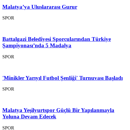
Malatya’ya Uluslararası Gurur
SPOR
Battalgazi Belediyesi Sporcularından Türkiye
Şampiyonası’nda 5 Madalya
SPOR
'Minikler Yarıyıl Futbol Şenliği' Turnuvası Başladı
SPOR
Malatya Yeşilyurtspor Güçlü Bir Yapılanmayla
Yoluna Devam Edecek
SPOR