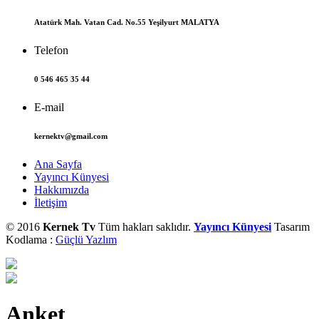
Atatürk Mah. Vatan Cad. No.55 Yeşilyurt MALATYA
Telefon
0 546 465 35 44
E-mail
kernektv@gmail.com
Ana Sayfa
Yayıncı Künyesi
Hakkımızda
İletişim
© 2016
Kernek Tv
Tüm hakları saklıdır.
Yayıncı Künyesi
Tasarım
Kodlama :
Güçlü Yazlım
Anket