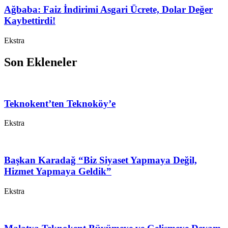
Ağbaba: Faiz İndirimi Asgari Ücrete, Dolar Değer
Kaybettirdi!
Ekstra
Son Ekleneler
Teknokent’ten Teknoköy’e
Ekstra
Başkan Karadağ “Biz Siyaset Yapmaya Değil,
Hizmet Yapmaya Geldik”
Ekstra