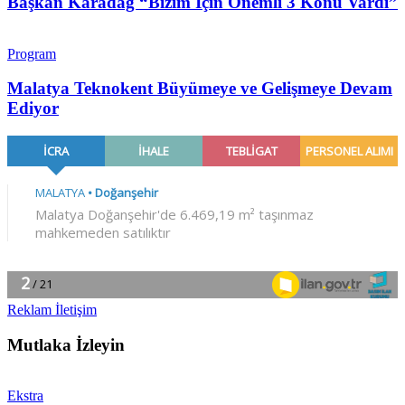
Başkan Karadağ “Bizim İçin Önemli 3 Konu Vardı”
Program
Malatya Teknokent Büyümeye ve Gelişmeye Devam
Ediyor
Reklam İletişim
Mutlaka İzleyin
Ekstra