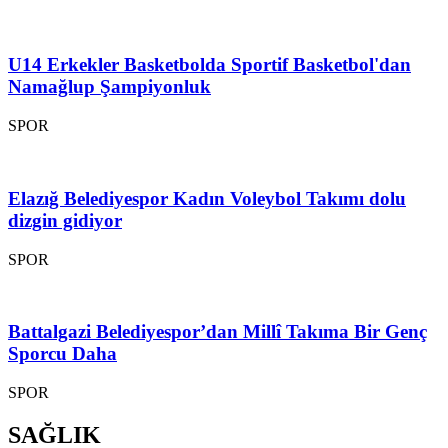
U14 Erkekler Basketbolda Sportif Basketbol'dan
Namağlup Şampiyonluk
SPOR
Elazığ Belediyespor Kadın Voleybol Takımı dolu
dizgin gidiyor
SPOR
Battalgazi Belediyespor’dan Millî Takıma Bir Genç
Sporcu Daha
SPOR
SAĞLIK