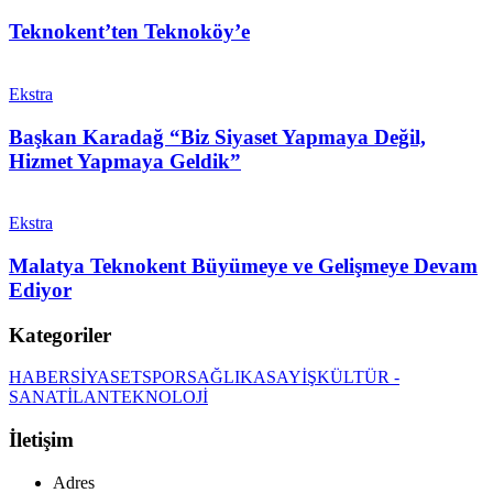
Teknokent’ten Teknoköy’e
Ekstra
Başkan Karadağ “Biz Siyaset Yapmaya Değil,
Hizmet Yapmaya Geldik”
Ekstra
Malatya Teknokent Büyümeye ve Gelişmeye Devam
Ediyor
Kategoriler
HABER
SİYASET
SPOR
SAĞLIK
ASAYİŞ
KÜLTÜR -
SANAT
İLAN
TEKNOLOJİ
İletişim
Adres