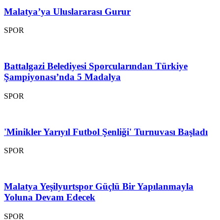
Malatya’ya Uluslararası Gurur
SPOR
Battalgazi Belediyesi Sporcularından Türkiye
Şampiyonası’nda 5 Madalya
SPOR
'Minikler Yarıyıl Futbol Şenliği' Turnuvası Başladı
SPOR
Malatya Yeşilyurtspor Güçlü Bir Yapılanmayla
Yoluna Devam Edecek
SPOR