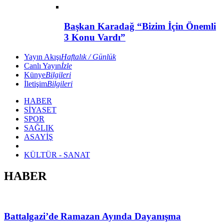
Başkan Karadağ “Bizim İçin Önemli
3 Konu Vardı”
Yayın Akışı
Haftalık / Günlük
Canlı Yayın
İzle
Künye
Bilgileri
İletişim
Bilgileri
HABER
SİYASET
SPOR
SAĞLIK
ASAYİŞ
KÜLTÜR - SANAT
HABER
Battalgazi’de Ramazan Ayında Dayanışma