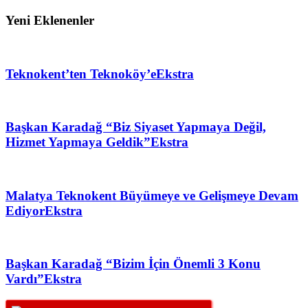
Yeni Eklenenler
Teknokent’ten Teknoköy’e
Ekstra
Başkan Karadağ “Biz Siyaset Yapmaya Değil,
Hizmet Yapmaya Geldik”
Ekstra
Malatya Teknokent Büyümeye ve Gelişmeye Devam
Ediyor
Ekstra
Başkan Karadağ “Bizim İçin Önemli 3 Konu
Vardı”
Ekstra