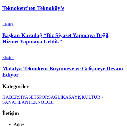
Teknokent’ten Teknoköy’e
Ekstra
Başkan Karadağ “Biz Siyaset Yapmaya Değil,
Hizmet Yapmaya Geldik”
Ekstra
Malatya Teknokent Büyümeye ve Gelişmeye Devam
Ediyor
Kategoriler
HABER
SİYASET
SPOR
SAĞLIK
ASAYİŞ
KÜLTÜR -
SANAT
İLAN
TEKNOLOJİ
İletişim
Adres