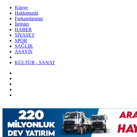
Künye
Hakkımızda
Frekanslarımız
İletişim
HABER
SİYASET
SPOR
SAĞLIK
ASAYİŞ
KÜLTÜR - SANAT