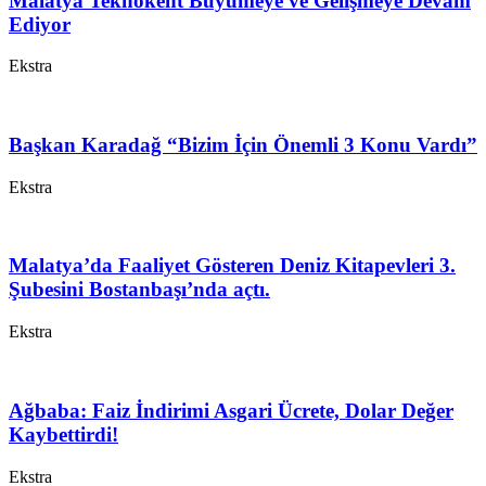
Malatya Teknokent Büyümeye ve Gelişmeye Devam
Ediyor
Ekstra
Başkan Karadağ “Bizim İçin Önemli 3 Konu Vardı”
Ekstra
Malatya’da Faaliyet Gösteren Deniz Kitapevleri 3.
Şubesini Bostanbaşı’nda açtı.
Ekstra
Ağbaba: Faiz İndirimi Asgari Ücrete, Dolar Değer
Kaybettirdi!
Ekstra