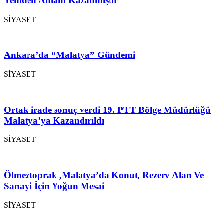
Yeniden Anlam Kazanmıştır”
SİYASET
Ankara’da “Malatya” Gündemi
SİYASET
Ortak irade sonuç verdi 19. PTT Bölge Müdürlüğü
Malatya’ya Kazandırıldı
SİYASET
Ölmeztoprak ,Malatya’da Konut, Rezerv Alan Ve
Sanayi İçin Yoğun Mesai
SİYASET