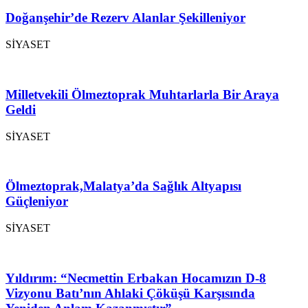
Doğanşehir’de Rezerv Alanlar Şekilleniyor
SİYASET
Milletvekili Ölmeztoprak Muhtarlarla Bir Araya
Geldi
SİYASET
Ölmeztoprak,Malatya’da Sağlık Altyapısı
Güçleniyor
SİYASET
Yıldırım: “Necmettin Erbakan Hocamızın D-8
Vizyonu Batı’nın Ahlaki Çöküşü Karşısında