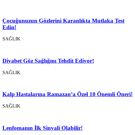
Çocuğunuzun Gözlerini Karanlıkta Mutlaka Test
Edin!
SAĞLIK
Diyabet Göz Sağlığını Tehdit Ediyor!
SAĞLIK
Kalp Hastalarına Ramazan’a Özel 10 Önemli Öneri!
SAĞLIK
Lenfomanın İlk Sinyali Olabilir!