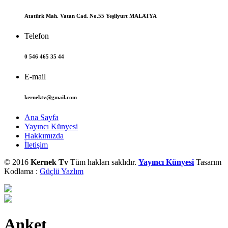
Atatürk Mah. Vatan Cad. No.55 Yeşilyurt MALATYA
Telefon
0 546 465 35 44
E-mail
kernektv@gmail.com
Ana Sayfa
Yayıncı Künyesi
Hakkımızda
İletişim
© 2016
Kernek Tv
Tüm hakları saklıdır.
Yayıncı Künyesi
Tasarım
Kodlama :
Güçlü Yazlım
Anket