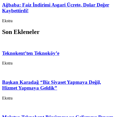
Ağbaba: Faiz İndirimi Asgari Ücrete, Dolar Değer
Kaybettirdi!
Ekstra
Son Ekleneler
Teknokent’ten Teknoköy’e
Ekstra
Başkan Karadağ “Biz Siyaset Yapmaya Değil,
Hizmet Yapmaya Geldik”
Ekstra