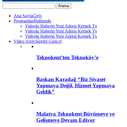
Ana Sayfa
Giriş
Programlar
Hakkında
Videolu Haberin Yeni Adresi Kernek Tv
Videolu Haberin Yeni Adresi Kernek Tv
Videolu Haberin Yeni Adresi Kernek Tv
Video Arşiv
Sürekli Güncel
Teknokent’ten Teknoköy’e
Başkan Karadağ “Biz Siyaset
Yapmaya Değil, Hizmet Yapmaya
Geldik”
Malatya Teknokent Büyümeye ve
Gelişmeye Devam Ediyor