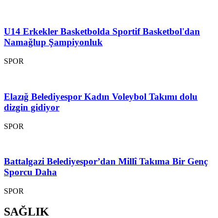
U14 Erkekler Basketbolda Sportif Basketbol'dan
Namağlup Şampiyonluk
SPOR
Elazığ Belediyespor Kadın Voleybol Takımı dolu
dizgin gidiyor
SPOR
Battalgazi Belediyespor’dan Millî Takıma Bir Genç
Sporcu Daha
SPOR
SAĞLIK