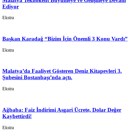
Malatya Teknokent Büyümeye ve Gelişmeye Devam
Ediyor
Ekstra
Başkan Karadağ “Bizim İçin Önemli 3 Konu Vardı”
Ekstra
Malatya’da Faaliyet Gösteren Deniz Kitapevleri 3.
Şubesini Bostanbaşı’nda açtı.
Ekstra
Ağbaba: Faiz İndirimi Asgari Ücrete, Dolar Değer
Kaybettirdi!
Ekstra