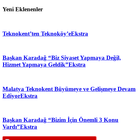
Yeni Eklenenler
Teknokent’ten Teknoköy’e
Ekstra
Başkan Karadağ “Biz Siyaset Yapmaya Değil,
Hizmet Yapmaya Geldik”
Ekstra
Malatya Teknokent Büyümeye ve Gelişmeye Devam
Ediyor
Ekstra
Başkan Karadağ “Bizim İçin Önemli 3 Konu
Vardı”
Ekstra