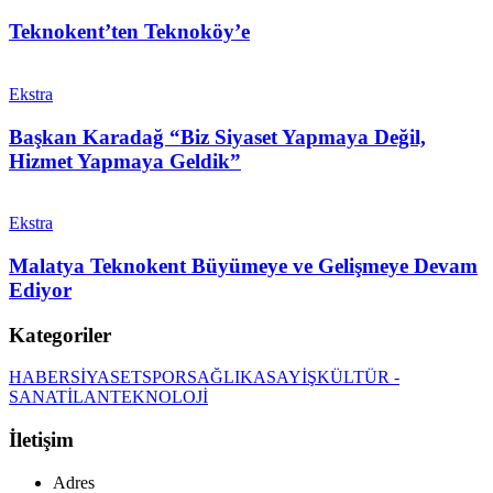
Teknokent’ten Teknoköy’e
Ekstra
Başkan Karadağ “Biz Siyaset Yapmaya Değil,
Hizmet Yapmaya Geldik”
Ekstra
Malatya Teknokent Büyümeye ve Gelişmeye Devam
Ediyor
Kategoriler
HABER
SİYASET
SPOR
SAĞLIK
ASAYİŞ
KÜLTÜR -
SANAT
İLAN
TEKNOLOJİ
İletişim
Adres