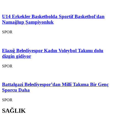
U14 Erkekler Basketbolda Sportif Basketbol'dan
Namağlup Şampiyonluk
SPOR
Elazığ Belediyespor Kadın Voleybol Takımı dolu
dizgin gidiyor
SPOR
Battalgazi Belediyespor’dan Millî Takıma Bir Genç
Sporcu Daha
SPOR
SAĞLIK