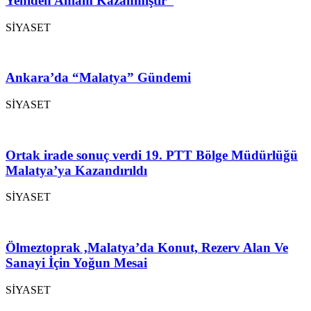
Yeniden Anlam Kazanmıştır”
SİYASET
Ankara’da “Malatya” Gündemi
SİYASET
Ortak irade sonuç verdi 19. PTT Bölge Müdürlüğü
Malatya’ya Kazandırıldı
SİYASET
Ölmeztoprak ,Malatya’da Konut, Rezerv Alan Ve
Sanayi İçin Yoğun Mesai
SİYASET