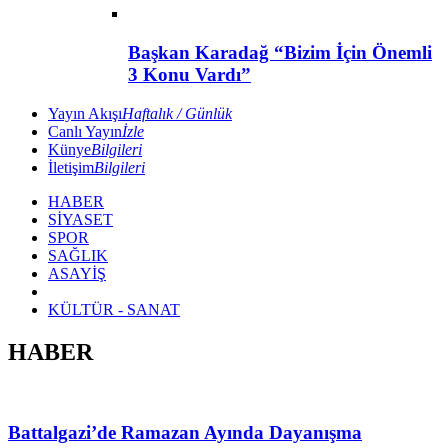
Başkan Karadağ “Bizim İçin Önemli
3 Konu Vardı”
Yayın Akışı
Haftalık / Günlük
Canlı Yayın
İzle
Künye
Bilgileri
İletişim
Bilgileri
HABER
SİYASET
SPOR
SAĞLIK
ASAYİŞ
KÜLTÜR - SANAT
HABER
Battalgazi’de Ramazan Ayında Dayanışma