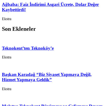
Ağbaba: Faiz İndirimi Asgari Ücrete, Dolar Değer
Kaybettirdi!
Ekstra
Son Ekleneler
Teknokent’ten Teknoköy’e
Ekstra
Başkan Karadağ “Biz Siyaset Yapmaya Değil,
Hizmet Yapmaya Geldik”
Ekstra