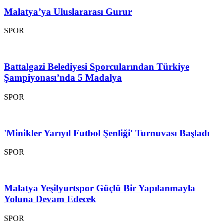
Malatya’ya Uluslararası Gurur
SPOR
Battalgazi Belediyesi Sporcularından Türkiye
Şampiyonası’nda 5 Madalya
SPOR
'Minikler Yarıyıl Futbol Şenliği' Turnuvası Başladı
SPOR
Malatya Yeşilyurtspor Güçlü Bir Yapılanmayla
Yoluna Devam Edecek
SPOR