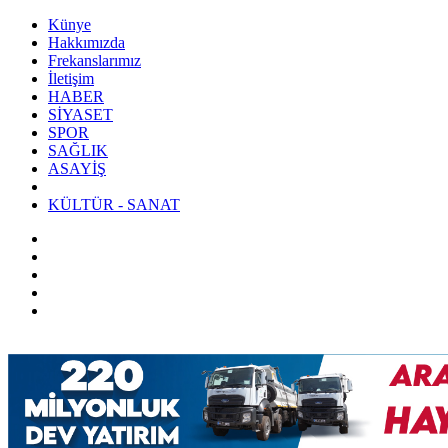
Künye
Hakkımızda
Frekanslarımız
İletişim
HABER
SİYASET
SPOR
SAĞLIK
ASAYİŞ
KÜLTÜR - SANAT