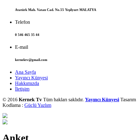
Atatürk Mah. Vatan Cad. No.55 Yeşilyurt MALATYA
Telefon
0 546 465 35 44
E-mail
kernektv@gmail.com
Ana Sayfa
Yayıncı Künyesi
Hakkımızda
İletişim
© 2016
Kernek Tv
Tüm hakları saklıdır.
Yayıncı Künyesi
Tasarım
Kodlama :
Güçlü Yazlım
Anket