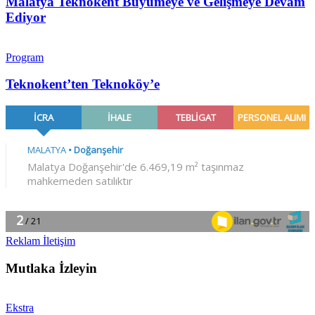
Malatya Teknokent Büyümeye ve Gelişmeye Devam
Ediyor
Program
Teknokent’ten Teknoköy’e
Reklam İletişim
Mutlaka İzleyin
Ekstra