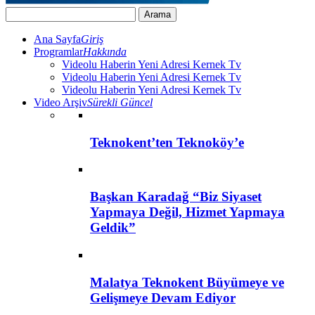
Ana Sayfa
Giriş
Programlar
Hakkında
Videolu Haberin Yeni Adresi Kernek Tv
Videolu Haberin Yeni Adresi Kernek Tv
Videolu Haberin Yeni Adresi Kernek Tv
Video Arşiv
Sürekli Güncel
Teknokent’ten Teknoköy’e
Başkan Karadağ “Biz Siyaset
Yapmaya Değil, Hizmet Yapmaya
Geldik”
Malatya Teknokent Büyümeye ve
Gelişmeye Devam Ediyor