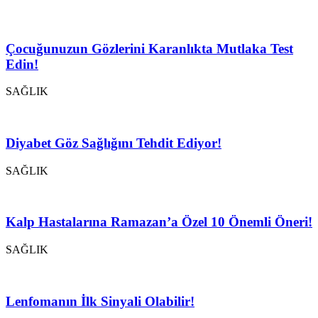
Çocuğunuzun Gözlerini Karanlıkta Mutlaka Test
Edin!
SAĞLIK
Diyabet Göz Sağlığını Tehdit Ediyor!
SAĞLIK
Kalp Hastalarına Ramazan’a Özel 10 Önemli Öneri!
SAĞLIK
Lenfomanın İlk Sinyali Olabilir!