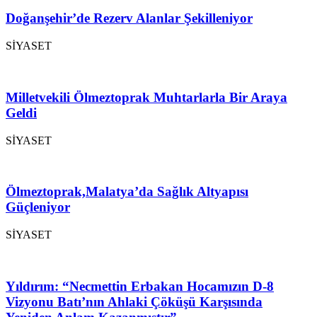
Doğanşehir’de Rezerv Alanlar Şekilleniyor
SİYASET
Milletvekili Ölmeztoprak Muhtarlarla Bir Araya
Geldi
SİYASET
Ölmeztoprak,Malatya’da Sağlık Altyapısı
Güçleniyor
SİYASET
Yıldırım: “Necmettin Erbakan Hocamızın D-8
Vizyonu Batı’nın Ahlaki Çöküşü Karşısında