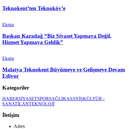
Teknokent’ten Teknoköy’e
Ekstra
Başkan Karadağ “Biz Siyaset Yapmaya Değil,
Hizmet Yapmaya Geldik”
Ekstra
Malatya Teknokent Büyümeye ve Gelişmeye Devam
Ediyor
Kategoriler
HABER
SİYASET
SPOR
SAĞLIK
ASAYİŞ
KÜLTÜR -
SANAT
İLAN
TEKNOLOJİ
İletişim
Adres