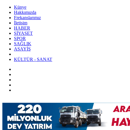
Künye
Hakkımızda
Frekanslarımız
İletişim
HABER
SİYASET
SPOR
SAĞLIK
ASAYİŞ
KÜLTÜR - SANAT