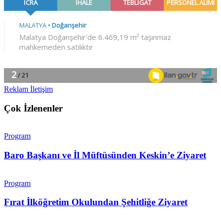
Reklam İletişim
Çok İzlenenler
Program
Baro Başkanı ve İl Müftüsünden Keskin’e Ziyaret
Program
Fırat İlköğretim Okulundan Şehitliğe Ziyaret