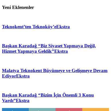
Yeni Eklenenler
Teknokent’ten Teknoköy’e
Ekstra
Başkan Karadağ “Biz Siyaset Yapmaya Değil,
Hizmet Yapmaya Geldik”
Ekstra
Malatya Teknokent Büyümeye ve Gelişmeye Devam
Ediyor
Ekstra
Başkan Karadağ “Bizim İçin Önemli 3 Konu
Vardı”
Ekstra