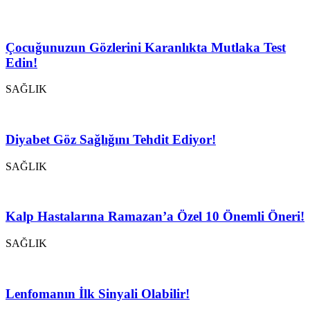
Çocuğunuzun Gözlerini Karanlıkta Mutlaka Test
Edin!
SAĞLIK
Diyabet Göz Sağlığını Tehdit Ediyor!
SAĞLIK
Kalp Hastalarına Ramazan’a Özel 10 Önemli Öneri!
SAĞLIK
Lenfomanın İlk Sinyali Olabilir!