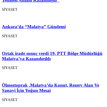
Yeniden Anlam Kazanmıştır”
SİYASET
Ankara’da “Malatya” Gündemi
SİYASET
Ortak irade sonuç verdi 19. PTT Bölge Müdürlüğü
Malatya’ya Kazandırıldı
SİYASET
Ölmeztoprak ,Malatya’da Konut, Rezerv Alan Ve
Sanayi İçin Yoğun Mesai
SİYASET