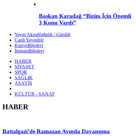
Başkan Karadağ “Bizim İçin Önemli
3 Konu Vardı”
Yayın Akışı
Haftalık / Günlük
Canlı Yayın
İzle
Künye
Bilgileri
İletişim
Bilgileri
HABER
SİYASET
SPOR
SAĞLIK
ASAYİŞ
KÜLTÜR - SANAT
HABER
Battalgazi’de Ramazan Ayında Dayanışma