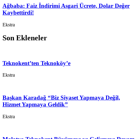
Ağbaba: Faiz İndirimi Asgari Ücrete, Dolar Değer
Kaybettirdi!
Ekstra
Son Ekleneler
Teknokent’ten Teknoköy’e
Ekstra
Başkan Karadağ “Biz Siyaset Yapmaya Değil,
Hizmet Yapmaya Geldik”
Ekstra