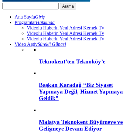
Ana Sayfa
Giriş
Programlar
Hakkında
Videolu Haberin Yeni Adresi Kernek Tv
Videolu Haberin Yeni Adresi Kernek Tv
Videolu Haberin Yeni Adresi Kernek Tv
Video Arşiv
Sürekli Güncel
Teknokent’ten Teknoköy’e
Başkan Karadağ “Biz Siyaset
Yapmaya Değil, Hizmet Yapmaya
Geldik”
Malatya Teknokent Büyümeye ve
Gelişmeye Devam Ediyor