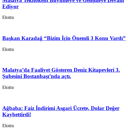
Malatya Teknokent Büyümeye ve Gelişmeye Devam
Ediyor
Ekstra
Başkan Karadağ “Bizim İçin Önemli 3 Konu Vardı”
Ekstra
Malatya’da Faaliyet Gösteren Deniz Kitapevleri 3.
Şubesini Bostanbaşı’nda açtı.
Ekstra
Ağbaba: Faiz İndirimi Asgari Ücrete, Dolar Değer
Kaybettirdi!
Ekstra