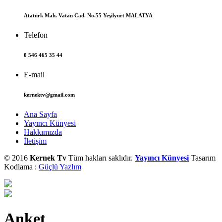
Atatürk Mah. Vatan Cad. No.55 Yeşilyurt MALATYA
Telefon
0 546 465 35 44
E-mail
kernektv@gmail.com
Ana Sayfa
Yayıncı Künyesi
Hakkımızda
İletişim
© 2016
Kernek Tv
Tüm hakları saklıdır.
Yayıncı Künyesi
Tasarım
Kodlama :
Güçlü Yazlım
Anket