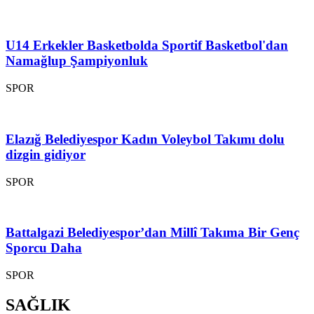
U14 Erkekler Basketbolda Sportif Basketbol'dan
Namağlup Şampiyonluk
SPOR
Elazığ Belediyespor Kadın Voleybol Takımı dolu
dizgin gidiyor
SPOR
Battalgazi Belediyespor’dan Millî Takıma Bir Genç
Sporcu Daha
SPOR
SAĞLIK