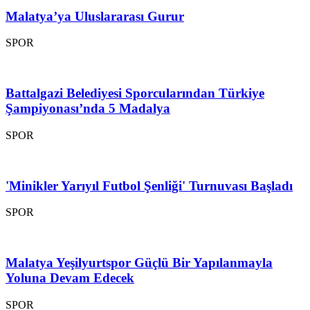
Malatya’ya Uluslararası Gurur
SPOR
Battalgazi Belediyesi Sporcularından Türkiye
Şampiyonası’nda 5 Madalya
SPOR
'Minikler Yarıyıl Futbol Şenliği' Turnuvası Başladı
SPOR
Malatya Yeşilyurtspor Güçlü Bir Yapılanmayla
Yoluna Devam Edecek
SPOR