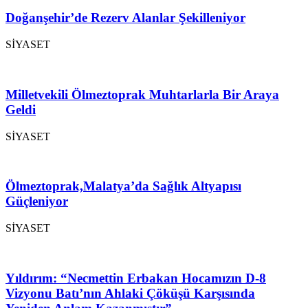
Doğanşehir’de Rezerv Alanlar Şekilleniyor
SİYASET
Milletvekili Ölmeztoprak Muhtarlarla Bir Araya
Geldi
SİYASET
Ölmeztoprak,Malatya’da Sağlık Altyapısı
Güçleniyor
SİYASET
Yıldırım: “Necmettin Erbakan Hocamızın D-8
Vizyonu Batı’nın Ahlaki Çöküşü Karşısında