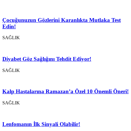
Çocuğunuzun Gözlerini Karanlıkta Mutlaka Test
Edin!
SAĞLIK
Diyabet Göz Sağlığını Tehdit Ediyor!
SAĞLIK
Kalp Hastalarına Ramazan’a Özel 10 Önemli Öneri!
SAĞLIK
Lenfomanın İlk Sinyali Olabilir!