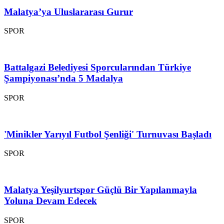
Malatya’ya Uluslararası Gurur
SPOR
Battalgazi Belediyesi Sporcularından Türkiye
Şampiyonası’nda 5 Madalya
SPOR
'Minikler Yarıyıl Futbol Şenliği' Turnuvası Başladı
SPOR
Malatya Yeşilyurtspor Güçlü Bir Yapılanmayla
Yoluna Devam Edecek
SPOR