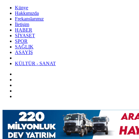
Künye
Hakkımızda
Frekanslarımız
İletişim
HABER
SİYASET
SPOR
SAĞLIK
ASAYİŞ
KÜLTÜR - SANAT