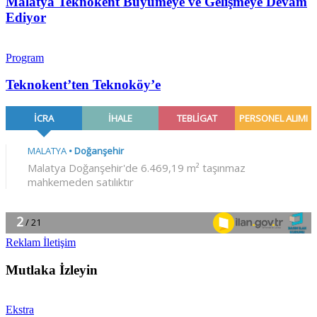
Malatya Teknokent Büyümeye ve Gelişmeye Devam
Ediyor
Program
Teknokent’ten Teknoköy’e
Reklam İletişim
Mutlaka İzleyin
Ekstra