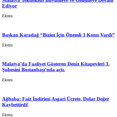
Malatya Teknokent Büyümeye ve Gelişmeye Devam
Ediyor
Ekstra
Başkan Karadağ “Bizim İçin Önemli 3 Konu Vardı”
Ekstra
Malatya’da Faaliyet Gösteren Deniz Kitapevleri 3.
Şubesini Bostanbaşı’nda açtı.
Ekstra
Ağbaba: Faiz İndirimi Asgari Ücrete, Dolar Değer
Kaybettirdi!
Ekstra