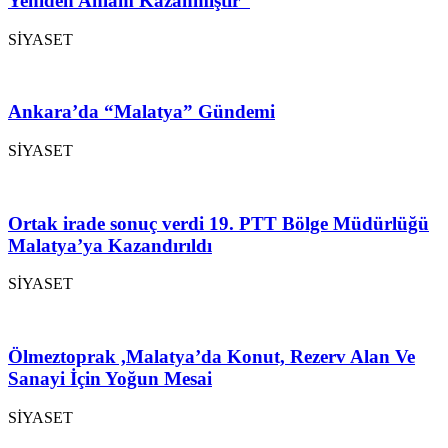
Yeniden Anlam Kazanmıştır”
SİYASET
Ankara’da “Malatya” Gündemi
SİYASET
Ortak irade sonuç verdi 19. PTT Bölge Müdürlüğü
Malatya’ya Kazandırıldı
SİYASET
Ölmeztoprak ,Malatya’da Konut, Rezerv Alan Ve
Sanayi İçin Yoğun Mesai
SİYASET