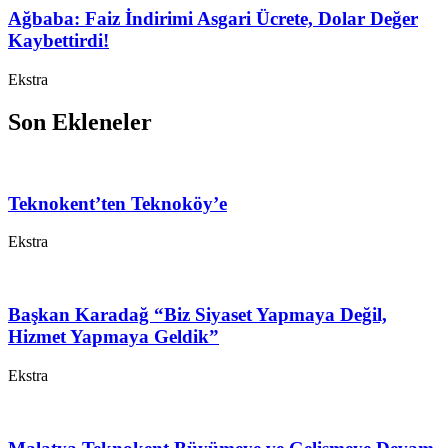
Ağbaba: Faiz İndirimi Asgari Ücrete, Dolar Değer
Kaybettirdi!
Ekstra
Son Ekleneler
Teknokent’ten Teknoköy’e
Ekstra
Başkan Karadağ “Biz Siyaset Yapmaya Değil,
Hizmet Yapmaya Geldik”
Ekstra