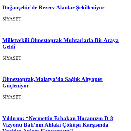
Doğanşehir’de Rezerv Alanlar Şekilleniyor
SİYASET
Milletvekili Ölmeztoprak Muhtarlarla Bir Araya
Geldi
SİYASET
Ölmeztoprak,Malatya’da Sağlık Altyapısı
Güçleniyor
SİYASET
Yıldırım: “Necmettin Erbakan Hocamızın D-8
Vizyonu Batı’nın Ahlaki Çöküşü Karşısında