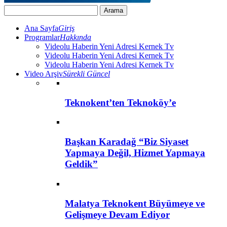
Ana Sayfa
Giriş
Programlar
Hakkında
Videolu Haberin Yeni Adresi Kernek Tv
Videolu Haberin Yeni Adresi Kernek Tv
Videolu Haberin Yeni Adresi Kernek Tv
Video Arşiv
Sürekli Güncel
Teknokent’ten Teknoköy’e
Başkan Karadağ “Biz Siyaset
Yapmaya Değil, Hizmet Yapmaya
Geldik”
Malatya Teknokent Büyümeye ve
Gelişmeye Devam Ediyor