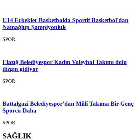
U14 Erkekler Basketbolda Sportif Basketbol'dan
Namağlup Şampiyonluk
SPOR
Elazığ Belediyespor Kadın Voleybol Takımı dolu
dizgin gidiyor
SPOR
Battalgazi Belediyespor’dan Millî Takıma Bir Genç
Sporcu Daha
SPOR
SAĞLIK