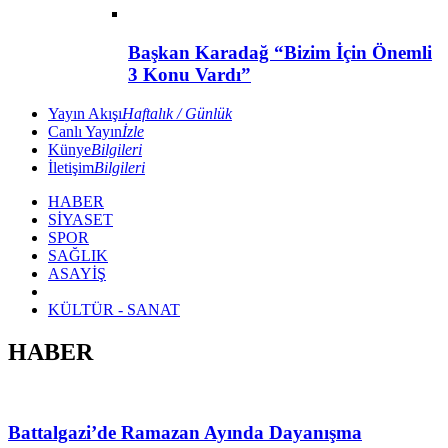
Başkan Karadağ “Bizim İçin Önemli
3 Konu Vardı”
Yayın Akışı
Haftalık / Günlük
Canlı Yayın
İzle
Künye
Bilgileri
İletişim
Bilgileri
HABER
SİYASET
SPOR
SAĞLIK
ASAYİŞ
KÜLTÜR - SANAT
HABER
Battalgazi’de Ramazan Ayında Dayanışma