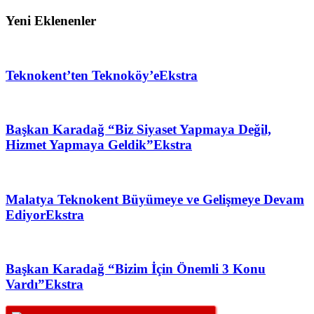
Yeni Eklenenler
Teknokent’ten Teknoköy’e
Ekstra
Başkan Karadağ “Biz Siyaset Yapmaya Değil,
Hizmet Yapmaya Geldik”
Ekstra
Malatya Teknokent Büyümeye ve Gelişmeye Devam
Ediyor
Ekstra
Başkan Karadağ “Bizim İçin Önemli 3 Konu
Vardı”
Ekstra