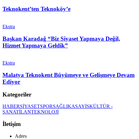
Teknokent’ten Teknoköy’e
Ekstra
Başkan Karadağ “Biz Siyaset Yapmaya Değil,
Hizmet Yapmaya Geldik”
Ekstra
Malatya Teknokent Büyümeye ve Gelişmeye Devam
Ediyor
Kategoriler
HABER
SİYASET
SPOR
SAĞLIK
ASAYİŞ
KÜLTÜR -
SANAT
İLAN
TEKNOLOJİ
İletişim
Adres