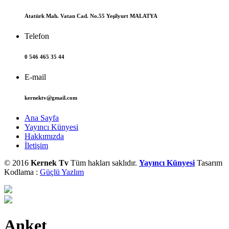
Atatürk Mah. Vatan Cad. No.55 Yeşilyurt MALATYA
Telefon
0 546 465 35 44
E-mail
kernektv@gmail.com
Ana Sayfa
Yayıncı Künyesi
Hakkımızda
İletişim
© 2016
Kernek Tv
Tüm hakları saklıdır.
Yayıncı Künyesi
Tasarım
Kodlama :
Güçlü Yazlım
Anket