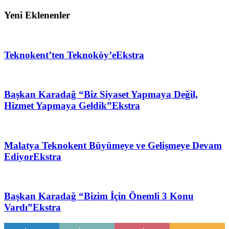
Yeni Eklenenler
Teknokent’ten Teknoköy’e
Ekstra
Başkan Karadağ “Biz Siyaset Yapmaya Değil,
Hizmet Yapmaya Geldik”
Ekstra
Malatya Teknokent Büyümeye ve Gelişmeye Devam
Ediyor
Ekstra
Başkan Karadağ “Bizim İçin Önemli 3 Konu
Vardı”
Ekstra