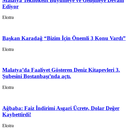
Malatya Teknokent Büyümeye ve Gelişmeye Devam
Ediyor
Ekstra
Başkan Karadağ “Bizim İçin Önemli 3 Konu Vardı”
Ekstra
Malatya’da Faaliyet Gösteren Deniz Kitapevleri 3.
Şubesini Bostanbaşı’nda açtı.
Ekstra
Ağbaba: Faiz İndirimi Asgari Ücrete, Dolar Değer
Kaybettirdi!
Ekstra