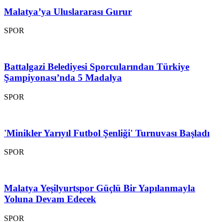
Malatya’ya Uluslararası Gurur
SPOR
Battalgazi Belediyesi Sporcularından Türkiye
Şampiyonası’nda 5 Madalya
SPOR
'Minikler Yarıyıl Futbol Şenliği' Turnuvası Başladı
SPOR
Malatya Yeşilyurtspor Güçlü Bir Yapılanmayla
Yoluna Devam Edecek
SPOR