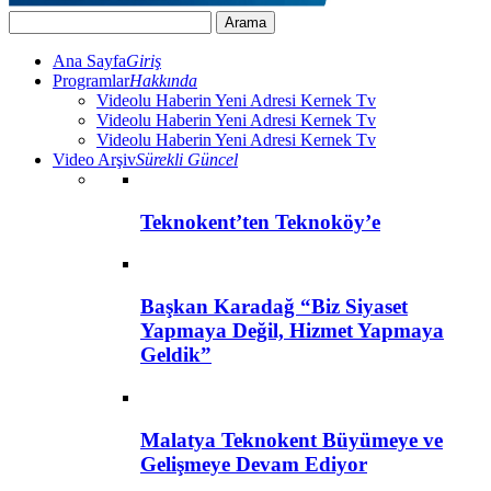
Ana Sayfa
Giriş
Programlar
Hakkında
Videolu Haberin Yeni Adresi Kernek Tv
Videolu Haberin Yeni Adresi Kernek Tv
Videolu Haberin Yeni Adresi Kernek Tv
Video Arşiv
Sürekli Güncel
Teknokent’ten Teknoköy’e
Başkan Karadağ “Biz Siyaset
Yapmaya Değil, Hizmet Yapmaya
Geldik”
Malatya Teknokent Büyümeye ve
Gelişmeye Devam Ediyor