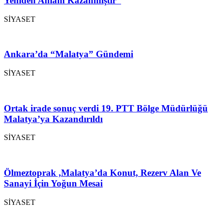
Yeniden Anlam Kazanmıştır”
SİYASET
Ankara’da “Malatya” Gündemi
SİYASET
Ortak irade sonuç verdi 19. PTT Bölge Müdürlüğü
Malatya’ya Kazandırıldı
SİYASET
Ölmeztoprak ,Malatya’da Konut, Rezerv Alan Ve
Sanayi İçin Yoğun Mesai
SİYASET