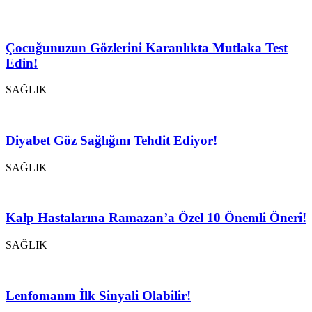
Çocuğunuzun Gözlerini Karanlıkta Mutlaka Test
Edin!
SAĞLIK
Diyabet Göz Sağlığını Tehdit Ediyor!
SAĞLIK
Kalp Hastalarına Ramazan’a Özel 10 Önemli Öneri!
SAĞLIK
Lenfomanın İlk Sinyali Olabilir!