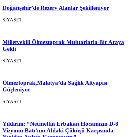
Doğanşehir’de Rezerv Alanlar Şekilleniyor
SİYASET
Milletvekili Ölmeztoprak Muhtarlarla Bir Araya
Geldi
SİYASET
Ölmeztoprak,Malatya’da Sağlık Altyapısı
Güçleniyor
SİYASET
Yıldırım: “Necmettin Erbakan Hocamızın D-8
Vizyonu Batı’nın Ahlaki Çöküşü Karşısında