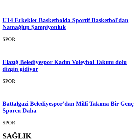
U14 Erkekler Basketbolda Sportif Basketbol'dan
Namağlup Şampiyonluk
SPOR
Elazığ Belediyespor Kadın Voleybol Takımı dolu
dizgin gidiyor
SPOR
Battalgazi Belediyespor’dan Millî Takıma Bir Genç
Sporcu Daha
SPOR
SAĞLIK