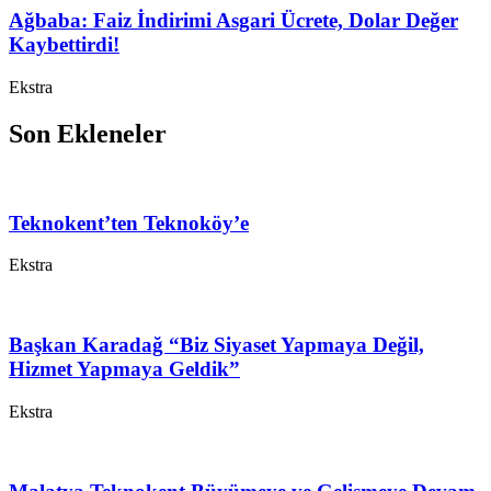
Ağbaba: Faiz İndirimi Asgari Ücrete, Dolar Değer
Kaybettirdi!
Ekstra
Son Ekleneler
Teknokent’ten Teknoköy’e
Ekstra
Başkan Karadağ “Biz Siyaset Yapmaya Değil,
Hizmet Yapmaya Geldik”
Ekstra