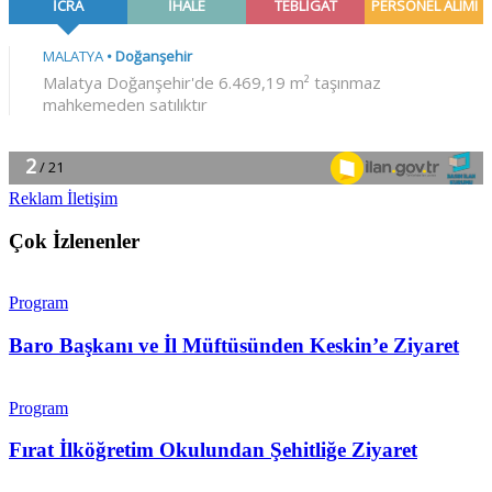
Reklam İletişim
Çok İzlenenler
Program
Baro Başkanı ve İl Müftüsünden Keskin’e Ziyaret
Program
Fırat İlköğretim Okulundan Şehitliğe Ziyaret