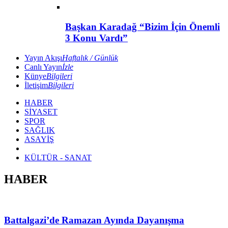
Başkan Karadağ “Bizim İçin Önemli
3 Konu Vardı”
Yayın Akışı
Haftalık / Günlük
Canlı Yayın
İzle
Künye
Bilgileri
İletişim
Bilgileri
HABER
SİYASET
SPOR
SAĞLIK
ASAYİŞ
KÜLTÜR - SANAT
HABER
Battalgazi’de Ramazan Ayında Dayanışma