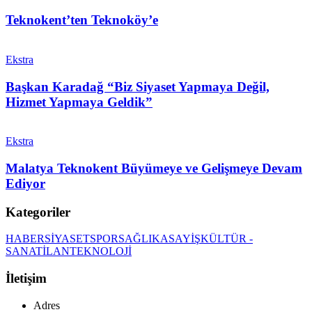
Teknokent’ten Teknoköy’e
Ekstra
Başkan Karadağ “Biz Siyaset Yapmaya Değil,
Hizmet Yapmaya Geldik”
Ekstra
Malatya Teknokent Büyümeye ve Gelişmeye Devam
Ediyor
Kategoriler
HABER
SİYASET
SPOR
SAĞLIK
ASAYİŞ
KÜLTÜR -
SANAT
İLAN
TEKNOLOJİ
İletişim
Adres