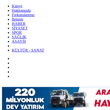
Künye
Hakkımızda
Frekanslarımız
İletişim
HABER
SİYASET
SPOR
SAĞLIK
ASAYİŞ
KÜLTÜR - SANAT