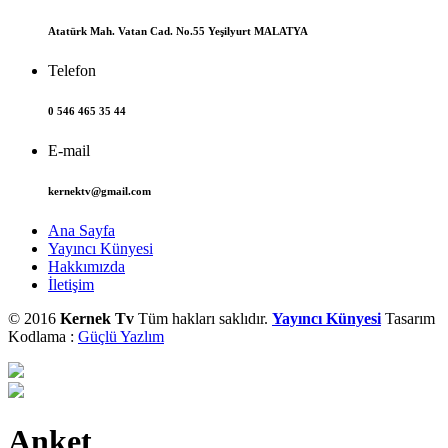
Atatürk Mah. Vatan Cad. No.55 Yeşilyurt MALATYA
Telefon
0 546 465 35 44
E-mail
kernektv@gmail.com
Ana Sayfa
Yayıncı Künyesi
Hakkımızda
İletişim
© 2016
Kernek Tv
Tüm hakları saklıdır.
Yayıncı Künyesi
Tasarım
Kodlama :
Güçlü Yazlım
Anket