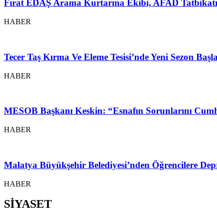
Fırat EDAŞ Arama Kurtarma Ekibi, AFAD Tatbikatı
HABER
Tecer Taş Kırma Ve Eleme Tesisi’nde Yeni Sezon Baş
HABER
MESOB Başkanı Keskin: “Esnafın Sorunlarını Cumh
HABER
Malatya Büyükşehir Belediyesi’nden Öğrencilere Depr
HABER
SİYASET