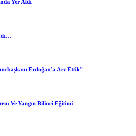
nda Yer Aldı
ladı…
urbaşkanı Erdoğan’a Arz Ettik”
em Ve Yangın Bilinci Eğitimi