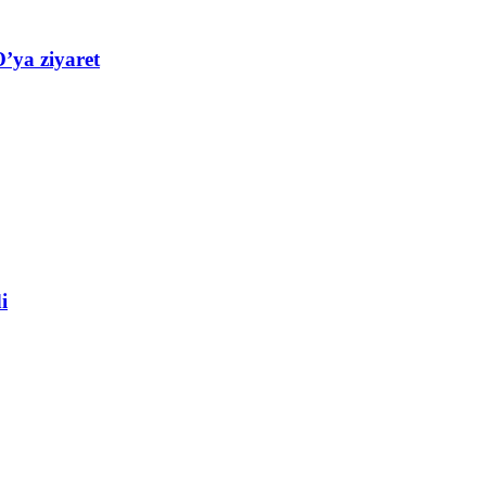
’ya ziyaret
i