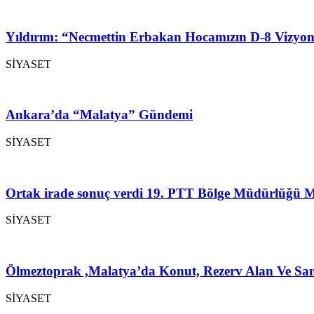
Yıldırım: “Necmettin Erbakan Hocamızın D-8 Vizyon
SİYASET
Ankara’da “Malatya” Gündemi
SİYASET
Ortak irade sonuç verdi 19. PTT Bölge Müdürlüğü M
SİYASET
Ölmeztoprak ,Malatya’da Konut, Rezerv Alan Ve San
SİYASET