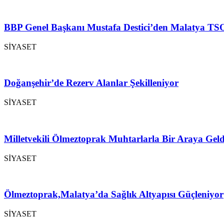
BBP Genel Başkanı Mustafa Destici’den Malatya TSO
SİYASET
Doğanşehir’de Rezerv Alanlar Şekilleniyor
SİYASET
Milletvekili Ölmeztoprak Muhtarlarla Bir Araya Geld
SİYASET
Ölmeztoprak,Malatya’da Sağlık Altyapısı Güçleniyor
SİYASET