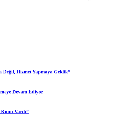
a Değil, Hizmet Yapmaya Geldik”
şmeye Devam Ediyor
3 Konu Vardı”