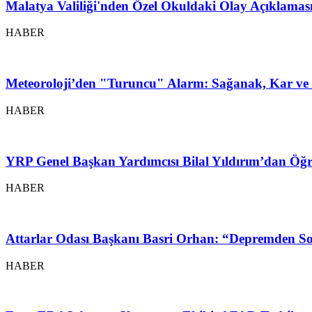
Malatya Valiliği'nden Özel Okuldaki Olay Açıklamas
HABER
Meteoroloji’den "Turuncu" Alarm: Sağanak, Kar ve 
HABER
YRP Genel Başkan Yardımcısı Bilal Yıldırım’dan Öğr
HABER
Attarlar Odası Başkanı Basri Orhan: “Depremden So
HABER