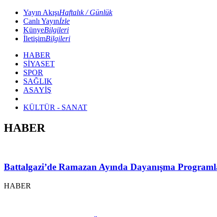
Yayın Akışı
Haftalık / Günlük
Canlı Yayın
İzle
Künye
Bilgileri
İletişim
Bilgileri
HABER
SİYASET
SPOR
SAĞLIK
ASAYİŞ
KÜLTÜR - SANAT
HABER
Battalgazi’de Ramazan Ayında Dayanışma Programl
HABER