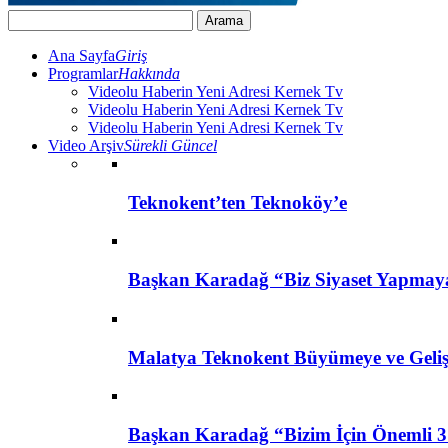
Ana Sayfa
Giriş
Programlar
Hakkında
Videolu Haberin Yeni Adresi Kernek Tv
Videolu Haberin Yeni Adresi Kernek Tv
Videolu Haberin Yeni Adresi Kernek Tv
Video Arşiv
Sürekli Güncel
Teknokent’ten Teknoköy’e
Başkan Karadağ “Biz Siyaset Yapmay
Malatya Teknokent Büyümeye ve Geli
Başkan Karadağ “Bizim İçin Önemli 