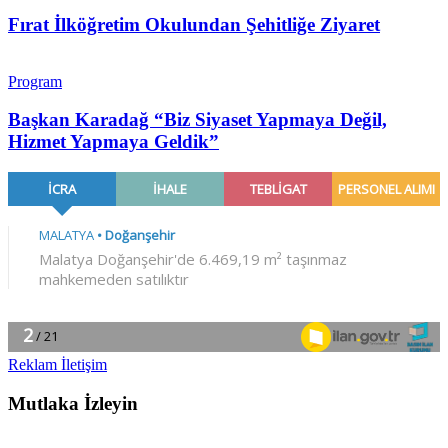
Fırat İlköğretim Okulundan Şehitliğe Ziyaret
Program
Başkan Karadağ “Biz Siyaset Yapmaya Değil,
Hizmet Yapmaya Geldik”
Reklam İletişim
Mutlaka İzleyin