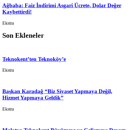
Ağbaba: Faiz İndirimi Asgari Ücrete, Dolar Değer
Kaybettirdi!
Ekstra
Son Ekleneler
Teknokent’ten Teknoköy’e
Ekstra
Başkan Karadağ “Biz Siyaset Yapmaya Değil,
Hizmet Yapmaya Geldik”
Ekstra