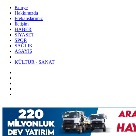
Künye
Hakkımızda
Frekanslarımız
İletişim
HABER
SİYASET
SPOR
SAĞLIK
ASAYİŞ
KÜLTÜR - SANAT