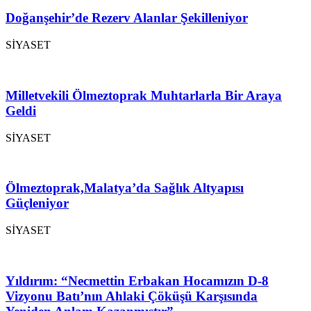
Doğanşehir’de Rezerv Alanlar Şekilleniyor
SİYASET
Milletvekili Ölmeztoprak Muhtarlarla Bir Araya
Geldi
SİYASET
Ölmeztoprak,Malatya’da Sağlık Altyapısı
Güçleniyor
SİYASET
Yıldırım: “Necmettin Erbakan Hocamızın D-8
Vizyonu Batı’nın Ahlaki Çöküşü Karşısında