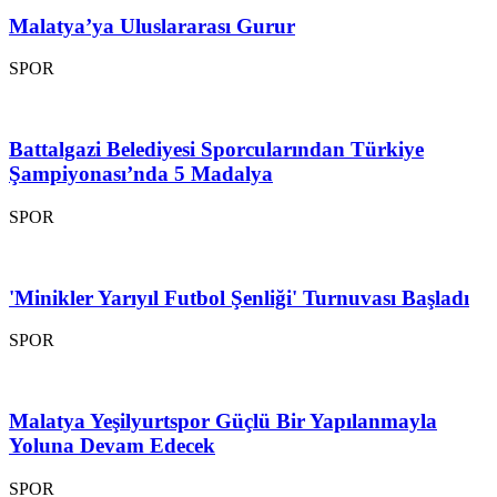
Malatya’ya Uluslararası Gurur
SPOR
Battalgazi Belediyesi Sporcularından Türkiye
Şampiyonası’nda 5 Madalya
SPOR
'Minikler Yarıyıl Futbol Şenliği' Turnuvası Başladı
SPOR
Malatya Yeşilyurtspor Güçlü Bir Yapılanmayla
Yoluna Devam Edecek
SPOR