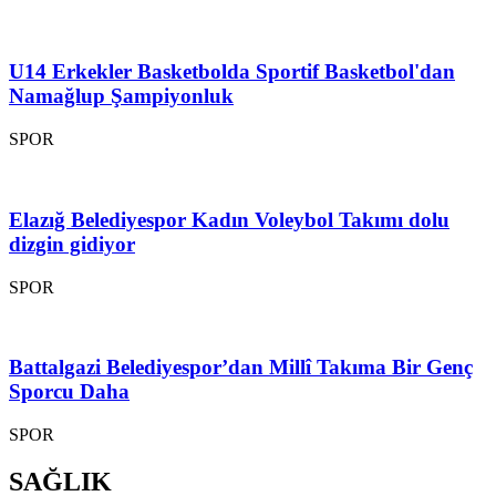
U14 Erkekler Basketbolda Sportif Basketbol'dan
Namağlup Şampiyonluk
SPOR
Elazığ Belediyespor Kadın Voleybol Takımı dolu
dizgin gidiyor
SPOR
Battalgazi Belediyespor’dan Millî Takıma Bir Genç
Sporcu Daha
SPOR
SAĞLIK