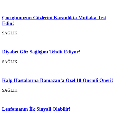
Çocuğunuzun Gözlerini Karanlıkta Mutlaka Test
Edin!
SAĞLIK
Diyabet Göz Sağlığını Tehdit Ediyor!
SAĞLIK
Kalp Hastalarına Ramazan’a Özel 10 Önemli Öneri!
SAĞLIK
Lenfomanın İlk Sinyali Olabilir!