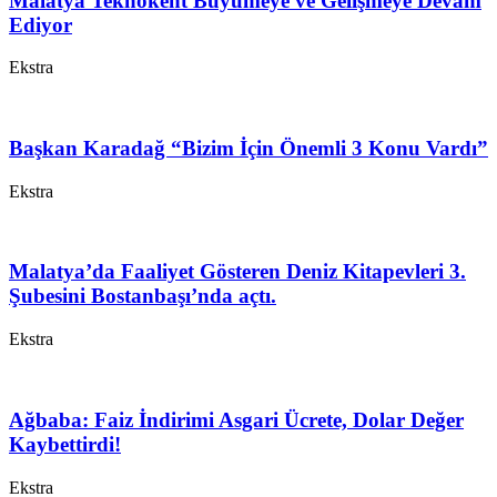
Malatya Teknokent Büyümeye ve Gelişmeye Devam
Ediyor
Ekstra
Başkan Karadağ “Bizim İçin Önemli 3 Konu Vardı”
Ekstra
Malatya’da Faaliyet Gösteren Deniz Kitapevleri 3.
Şubesini Bostanbaşı’nda açtı.
Ekstra
Ağbaba: Faiz İndirimi Asgari Ücrete, Dolar Değer
Kaybettirdi!
Ekstra