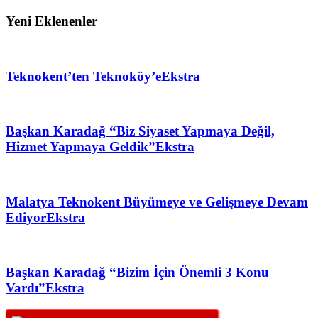
Yeni Eklenenler
Teknokent’ten Teknoköy’e
Ekstra
Başkan Karadağ “Biz Siyaset Yapmaya Değil,
Hizmet Yapmaya Geldik”
Ekstra
Malatya Teknokent Büyümeye ve Gelişmeye Devam
Ediyor
Ekstra
Başkan Karadağ “Bizim İçin Önemli 3 Konu
Vardı”
Ekstra