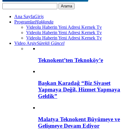
Ana Sayfa
Giriş
Programlar
Hakkında
Videolu Haberin Yeni Adresi Kernek Tv
Videolu Haberin Yeni Adresi Kernek Tv
Videolu Haberin Yeni Adresi Kernek Tv
Video Arşiv
Sürekli Güncel
Teknokent’ten Teknoköy’e
Başkan Karadağ “Biz Siyaset
Yapmaya Değil, Hizmet Yapmaya
Geldik”
Malatya Teknokent Büyümeye ve
Gelişmeye Devam Ediyor