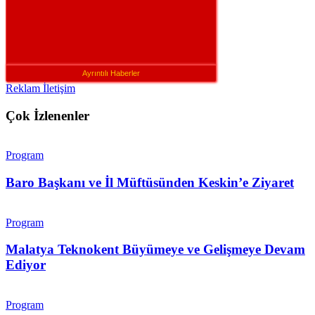
Ayrıntılı Haberler
Reklam İletişim
Çok İzlenenler
Program
Baro Başkanı ve İl Müftüsünden Keskin’e Ziyaret
Program
Malatya Teknokent Büyümeye ve Gelişmeye Devam
Ediyor
Program