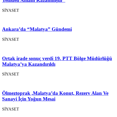
Yeniden Anlam Kazanmıştır”
SİYASET
Ankara’da “Malatya” Gündemi
SİYASET
Ortak irade sonuç verdi 19. PTT Bölge Müdürlüğü
Malatya’ya Kazandırıldı
SİYASET
Ölmeztoprak ,Malatya’da Konut, Rezerv Alan Ve
Sanayi İçin Yoğun Mesai
SİYASET