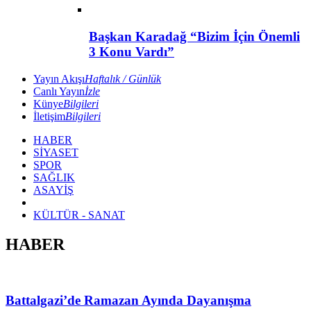
Başkan Karadağ “Bizim İçin Önemli
3 Konu Vardı”
Yayın Akışı
Haftalık / Günlük
Canlı Yayın
İzle
Künye
Bilgileri
İletişim
Bilgileri
HABER
SİYASET
SPOR
SAĞLIK
ASAYİŞ
KÜLTÜR - SANAT
HABER
Battalgazi’de Ramazan Ayında Dayanışma