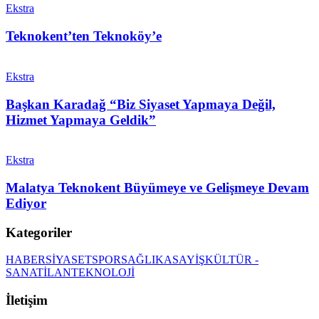
Ekstra
Teknokent’ten Teknoköy’e
Ekstra
Başkan Karadağ “Biz Siyaset Yapmaya Değil,
Hizmet Yapmaya Geldik”
Ekstra
Malatya Teknokent Büyümeye ve Gelişmeye Devam
Ediyor
Kategoriler
HABER
SİYASET
SPOR
SAĞLIK
ASAYİŞ
KÜLTÜR -
SANAT
İLAN
TEKNOLOJİ
İletişim