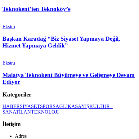
Teknokent’ten Teknoköy’e
Ekstra
Başkan Karadağ “Biz Siyaset Yapmaya Değil,
Hizmet Yapmaya Geldik”
Ekstra
Malatya Teknokent Büyümeye ve Gelişmeye Devam
Ediyor
Kategoriler
HABER
SİYASET
SPOR
SAĞLIK
ASAYİŞ
KÜLTÜR -
SANAT
İLAN
TEKNOLOJİ
İletişim
Adres