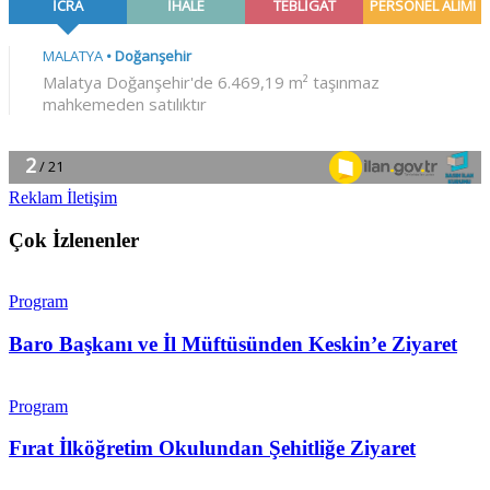
Reklam İletişim
Çok İzlenenler
Program
Baro Başkanı ve İl Müftüsünden Keskin’e Ziyaret
Program
Fırat İlköğretim Okulundan Şehitliğe Ziyaret