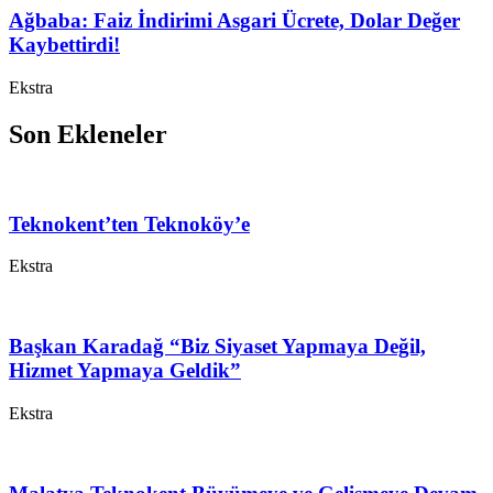
Ağbaba: Faiz İndirimi Asgari Ücrete, Dolar Değer
Kaybettirdi!
Ekstra
Son Ekleneler
Teknokent’ten Teknoköy’e
Ekstra
Başkan Karadağ “Biz Siyaset Yapmaya Değil,
Hizmet Yapmaya Geldik”
Ekstra