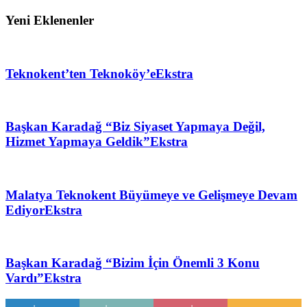
Yeni Eklenenler
Teknokent’ten Teknoköy’e
Ekstra
Başkan Karadağ “Biz Siyaset Yapmaya Değil,
Hizmet Yapmaya Geldik”
Ekstra
Malatya Teknokent Büyümeye ve Gelişmeye Devam
Ediyor
Ekstra
Başkan Karadağ “Bizim İçin Önemli 3 Konu
Vardı”
Ekstra