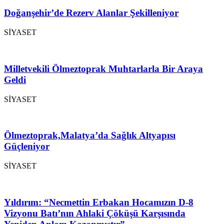
Doğanşehir’de Rezerv Alanlar Şekilleniyor
SİYASET
Milletvekili Ölmeztoprak Muhtarlarla Bir Araya
Geldi
SİYASET
Ölmeztoprak,Malatya’da Sağlık Altyapısı
Güçleniyor
SİYASET
Yıldırım: “Necmettin Erbakan Hocamızın D-8
Vizyonu Batı’nın Ahlaki Çöküşü Karşısında