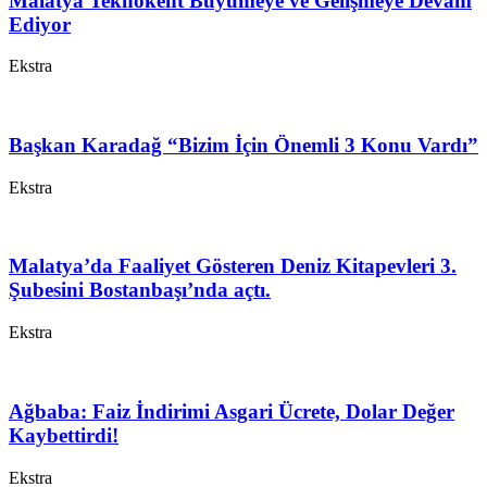
Malatya Teknokent Büyümeye ve Gelişmeye Devam
Ediyor
Ekstra
Başkan Karadağ “Bizim İçin Önemli 3 Konu Vardı”
Ekstra
Malatya’da Faaliyet Gösteren Deniz Kitapevleri 3.
Şubesini Bostanbaşı’nda açtı.
Ekstra
Ağbaba: Faiz İndirimi Asgari Ücrete, Dolar Değer
Kaybettirdi!
Ekstra