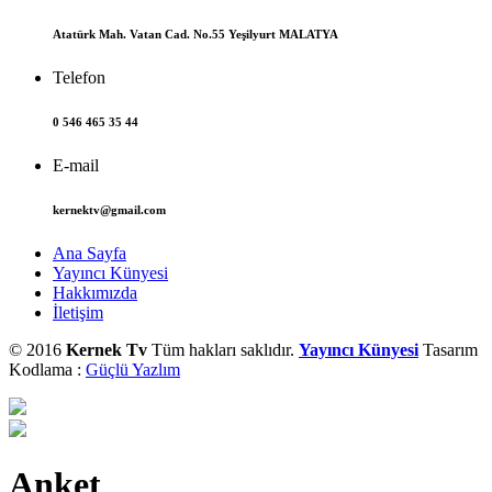
Atatürk Mah. Vatan Cad. No.55 Yeşilyurt MALATYA
Telefon
0 546 465 35 44
E-mail
kernektv@gmail.com
Ana Sayfa
Yayıncı Künyesi
Hakkımızda
İletişim
© 2016
Kernek Tv
Tüm hakları saklıdır.
Yayıncı Künyesi
Tasarım
Kodlama :
Güçlü Yazlım
Anket