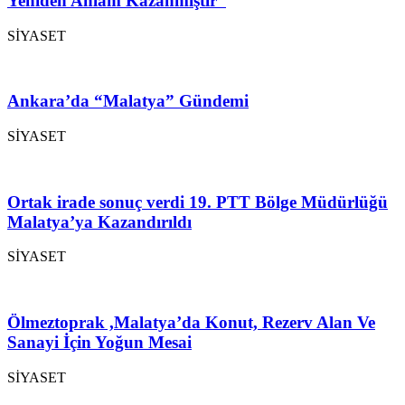
Yeniden Anlam Kazanmıştır”
SİYASET
Ankara’da “Malatya” Gündemi
SİYASET
Ortak irade sonuç verdi 19. PTT Bölge Müdürlüğü
Malatya’ya Kazandırıldı
SİYASET
Ölmeztoprak ,Malatya’da Konut, Rezerv Alan Ve
Sanayi İçin Yoğun Mesai
SİYASET