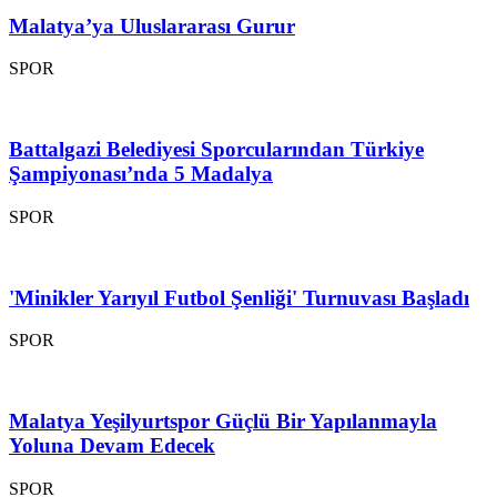
Malatya’ya Uluslararası Gurur
SPOR
Battalgazi Belediyesi Sporcularından Türkiye
Şampiyonası’nda 5 Madalya
SPOR
'Minikler Yarıyıl Futbol Şenliği' Turnuvası Başladı
SPOR
Malatya Yeşilyurtspor Güçlü Bir Yapılanmayla
Yoluna Devam Edecek
SPOR