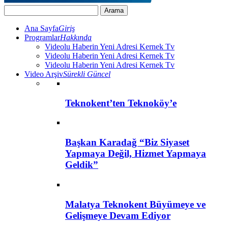
Ana Sayfa
Giriş
Programlar
Hakkında
Videolu Haberin Yeni Adresi Kernek Tv
Videolu Haberin Yeni Adresi Kernek Tv
Videolu Haberin Yeni Adresi Kernek Tv
Video Arşiv
Sürekli Güncel
Teknokent’ten Teknoköy’e
Başkan Karadağ “Biz Siyaset
Yapmaya Değil, Hizmet Yapmaya
Geldik”
Malatya Teknokent Büyümeye ve
Gelişmeye Devam Ediyor