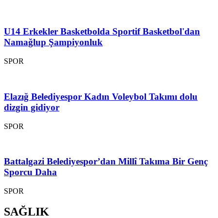
U14 Erkekler Basketbolda Sportif Basketbol'dan
Namağlup Şampiyonluk
SPOR
Elazığ Belediyespor Kadın Voleybol Takımı dolu
dizgin gidiyor
SPOR
Battalgazi Belediyespor’dan Millî Takıma Bir Genç
Sporcu Daha
SPOR
SAĞLIK