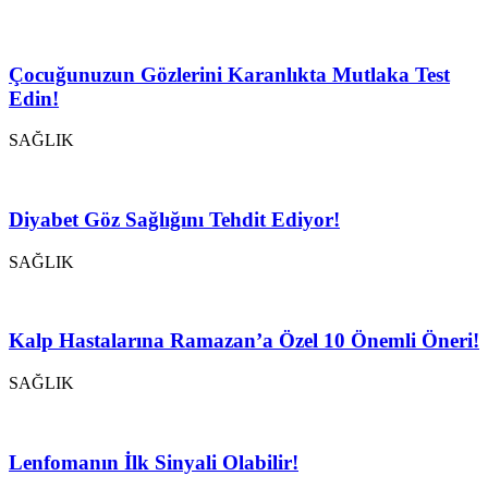
Çocuğunuzun Gözlerini Karanlıkta Mutlaka Test
Edin!
SAĞLIK
Diyabet Göz Sağlığını Tehdit Ediyor!
SAĞLIK
Kalp Hastalarına Ramazan’a Özel 10 Önemli Öneri!
SAĞLIK
Lenfomanın İlk Sinyali Olabilir!