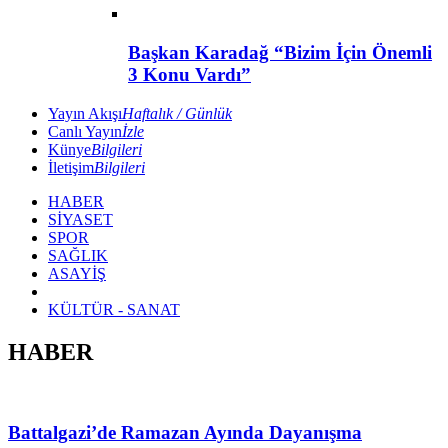
Başkan Karadağ “Bizim İçin Önemli
3 Konu Vardı”
Yayın Akışı
Haftalık / Günlük
Canlı Yayın
İzle
Künye
Bilgileri
İletişim
Bilgileri
HABER
SİYASET
SPOR
SAĞLIK
ASAYİŞ
KÜLTÜR - SANAT
HABER
Battalgazi’de Ramazan Ayında Dayanışma