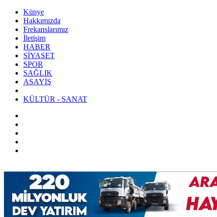
Künye
Hakkımızda
Frekanslarımız
İletişim
HABER
SİYASET
SPOR
SAĞLIK
ASAYİŞ
KÜLTÜR - SANAT