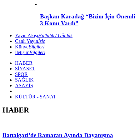
Başkan Karadağ “Bizim İçin Önemli
3 Konu Vardı”
Yayın Akışı
Haftalık / Günlük
Canlı Yayın
İzle
Künye
Bilgileri
İletişim
Bilgileri
HABER
SİYASET
SPOR
SAĞLIK
ASAYİŞ
KÜLTÜR - SANAT
HABER
Battalgazi’de Ramazan Ayında Dayanışma