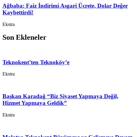
Ağbaba: Faiz İndirimi Asgari Ücrete, Dolar Değer
Kaybettirdi!
Ekstra
Son Ekleneler
Teknokent’ten Teknoköy’e
Ekstra
Başkan Karadağ “Biz Siyaset Yapmaya Değil,
Hizmet Yapmaya Geldik”
Ekstra