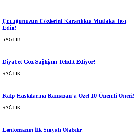
Çocuğunuzun Gözlerini Karanlıkta Mutlaka Test
Edin!
SAĞLIK
Diyabet Göz Sağlığını Tehdit Ediyor!
SAĞLIK
Kalp Hastalarına Ramazan’a Özel 10 Önemli Öneri!
SAĞLIK
Lenfomanın İlk Sinyali Olabilir!