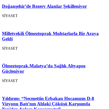
Doğanşehir’de Rezerv Alanlar Şekilleniyor
SİYASET
Milletvekili Ölmeztoprak Muhtarlarla Bir Araya
Geldi
SİYASET
Ölmeztoprak,Malatya’da Sağlık Altyapısı
Güçleniyor
SİYASET
Yıldırım: “Necmettin Erbakan Hocamızın D-8
Vizyonu Batı’nın Ahlaki Çöküşü Karşısında