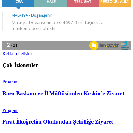
Reklam İletişim
Çok İzlenenler
Program
Baro Başkanı ve İl Müftüsünden Keskin’e Ziyaret
Program
Fırat İlköğretim Okulundan Şehitliğe Ziyaret