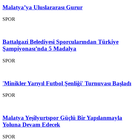
Malatya’ya Uluslararası Gurur
SPOR
Battalgazi Belediyesi Sporcularından Türkiye
Şampiyonası’nda 5 Madalya
SPOR
'Minikler Yarıyıl Futbol Şenliği' Turnuvası Başladı
SPOR
Malatya Yeşilyurtspor Güçlü Bir Yapılanmayla
Yoluna Devam Edecek
SPOR