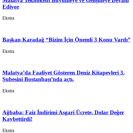
Malatya Teknokent Büyümeye ve Gelişmeye Devam
Ediyor
Ekstra
Başkan Karadağ “Bizim İçin Önemli 3 Konu Vardı”
Ekstra
Malatya’da Faaliyet Gösteren Deniz Kitapevleri 3.
Şubesini Bostanbaşı’nda açtı.
Ekstra
Ağbaba: Faiz İndirimi Asgari Ücrete, Dolar Değer
Kaybettirdi!
Ekstra