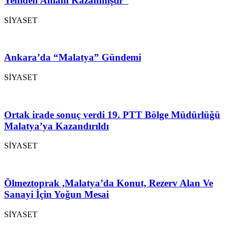
Yeniden Anlam Kazanmıştır”
SİYASET
Ankara’da “Malatya” Gündemi
SİYASET
Ortak irade sonuç verdi 19. PTT Bölge Müdürlüğü
Malatya’ya Kazandırıldı
SİYASET
Ölmeztoprak ,Malatya’da Konut, Rezerv Alan Ve
Sanayi İçin Yoğun Mesai
SİYASET