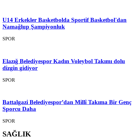
U14 Erkekler Basketbolda Sportif Basketbol'dan
Namağlup Şampiyonluk
SPOR
Elazığ Belediyespor Kadın Voleybol Takımı dolu
dizgin gidiyor
SPOR
Battalgazi Belediyespor’dan Millî Takıma Bir Genç
Sporcu Daha
SPOR
SAĞLIK