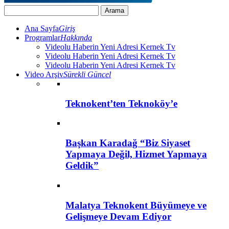
Ana Sayfa
Giriş
Programlar
Hakkında
Videolu Haberin Yeni Adresi Kernek Tv
Videolu Haberin Yeni Adresi Kernek Tv
Videolu Haberin Yeni Adresi Kernek Tv
Video Arşiv
Sürekli Güncel
Teknokent’ten Teknoköy’e
Başkan Karadağ “Biz Siyaset
Yapmaya Değil, Hizmet Yapmaya
Geldik”
Malatya Teknokent Büyümeye ve
Gelişmeye Devam Ediyor