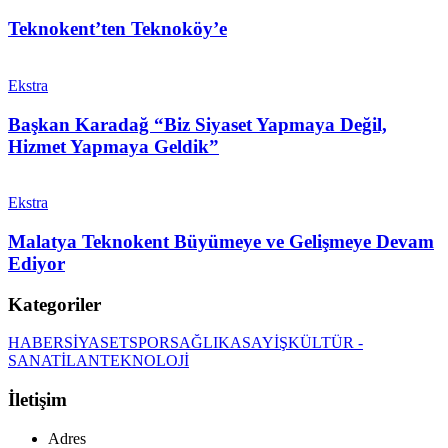
Teknokent’ten Teknoköy’e
Ekstra
Başkan Karadağ “Biz Siyaset Yapmaya Değil,
Hizmet Yapmaya Geldik”
Ekstra
Malatya Teknokent Büyümeye ve Gelişmeye Devam
Ediyor
Kategoriler
HABER
SİYASET
SPOR
SAĞLIK
ASAYİŞ
KÜLTÜR -
SANAT
İLAN
TEKNOLOJİ
İletişim
Adres