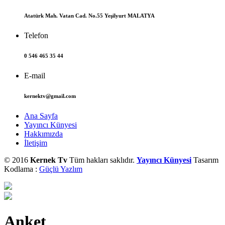
Atatürk Mah. Vatan Cad. No.55 Yeşilyurt MALATYA
Telefon
0 546 465 35 44
E-mail
kernektv@gmail.com
Ana Sayfa
Yayıncı Künyesi
Hakkımızda
İletişim
© 2016
Kernek Tv
Tüm hakları saklıdır.
Yayıncı Künyesi
Tasarım
Kodlama :
Güçlü Yazlım
Anket