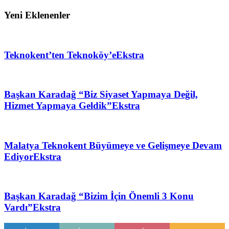
Yeni Eklenenler
Teknokent’ten Teknoköy’e
Ekstra
Başkan Karadağ “Biz Siyaset Yapmaya Değil,
Hizmet Yapmaya Geldik”
Ekstra
Malatya Teknokent Büyümeye ve Gelişmeye Devam
Ediyor
Ekstra
Başkan Karadağ “Bizim İçin Önemli 3 Konu
Vardı”
Ekstra