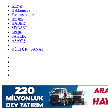
Künye
Hakkımızda
Frekanslarımız
İletişim
HABER
SİYASET
SPOR
SAĞLIK
ASAYİŞ
KÜLTÜR - SANAT