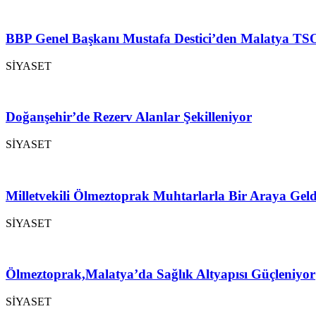
BBP Genel Başkanı Mustafa Destici’den Malatya TSO
SİYASET
Doğanşehir’de Rezerv Alanlar Şekilleniyor
SİYASET
Milletvekili Ölmeztoprak Muhtarlarla Bir Araya Geld
SİYASET
Ölmeztoprak,Malatya’da Sağlık Altyapısı Güçleniyor
SİYASET