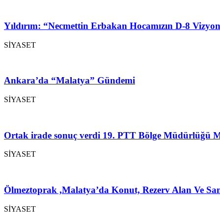
Yıldırım: “Necmettin Erbakan Hocamızın D-8 Vizyon
SİYASET
Ankara’da “Malatya” Gündemi
SİYASET
Ortak irade sonuç verdi 19. PTT Bölge Müdürlüğü M
SİYASET
Ölmeztoprak ,Malatya’da Konut, Rezerv Alan Ve San
SİYASET