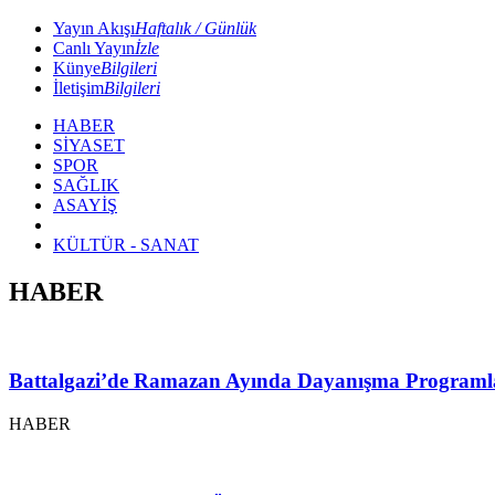
Yayın Akışı
Haftalık / Günlük
Canlı Yayın
İzle
Künye
Bilgileri
İletişim
Bilgileri
HABER
SİYASET
SPOR
SAĞLIK
ASAYİŞ
KÜLTÜR - SANAT
HABER
Battalgazi’de Ramazan Ayında Dayanışma Programl
HABER