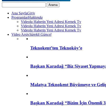
Ana Sayfa
Giriş
Programlar
Hakkında
Videolu Haberin Yeni Adresi Kernek Tv
Videolu Haberin Yeni Adresi Kernek Tv
Videolu Haberin Yeni Adresi Kernek Tv
Video Arşiv
Sürekli Güncel
Teknokent’ten Teknoköy’e
Başkan Karadağ “Biz Siyaset Yapmay
Malatya Teknokent Büyümeye ve Geli
Başkan Karadağ “Bizim İçin Önemli 