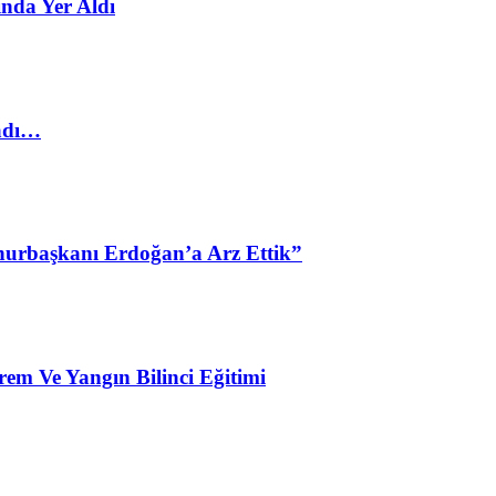
nda Yer Aldı
ladı…
urbaşkanı Erdoğan’a Arz Ettik”
em Ve Yangın Bilinci Eğitimi