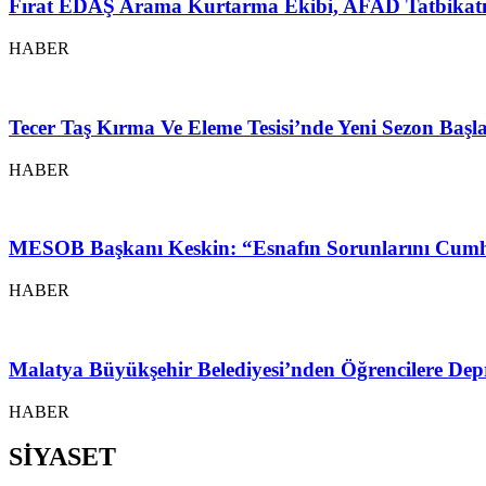
Fırat EDAŞ Arama Kurtarma Ekibi, AFAD Tatbikatı
HABER
Tecer Taş Kırma Ve Eleme Tesisi’nde Yeni Sezon Baş
HABER
MESOB Başkanı Keskin: “Esnafın Sorunlarını Cumh
HABER
Malatya Büyükşehir Belediyesi’nden Öğrencilere Depr
HABER
SİYASET