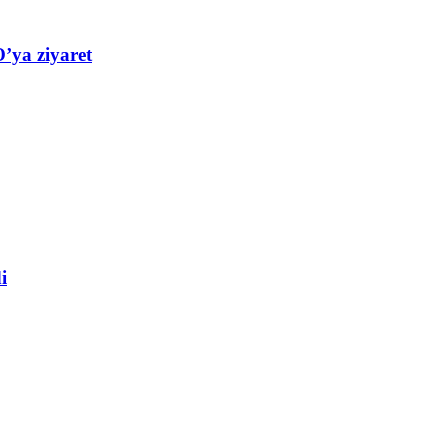
’ya ziyaret
i