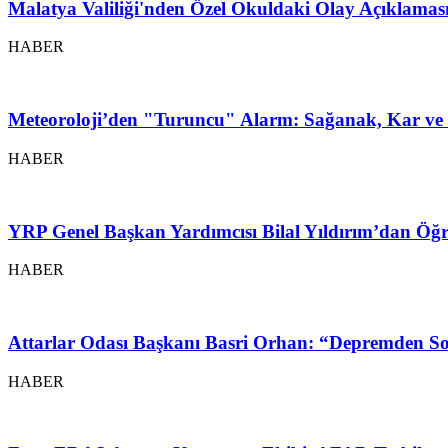
Malatya Valiliği'nden Özel Okuldaki Olay Açıklamas
HABER
Meteoroloji’den "Turuncu" Alarm: Sağanak, Kar ve 
HABER
YRP Genel Başkan Yardımcısı Bilal Yıldırım’dan Öğr
HABER
Attarlar Odası Başkanı Basri Orhan: “Depremden So
HABER