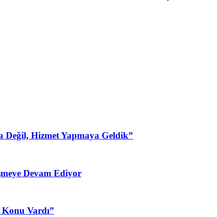
a Değil, Hizmet Yapmaya Geldik”
şmeye Devam Ediyor
3 Konu Vardı”