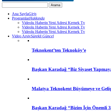
Ana Sayfa
Giriş
Programlar
Hakkında
Videolu Haberin Yeni Adresi Kernek Tv
Videolu Haberin Yeni Adresi Kernek Tv
Videolu Haberin Yeni Adresi Kernek Tv
Video Arşiv
Sürekli Güncel
Teknokent’ten Teknoköy’e
Başkan Karadağ “Biz Siyaset Yapmay
Malatya Teknokent Büyümeye ve Geli
Başkan Karadağ “Bizim İçin Önemli 