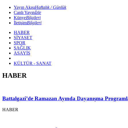
Yayın Akışı
Haftalık / Günlük
Canlı Yayın
İzle
Künye
Bilgileri
İletişim
Bilgileri
HABER
SİYASET
SPOR
SAĞLIK
ASAYİŞ
KÜLTÜR - SANAT
HABER
Battalgazi’de Ramazan Ayında Dayanışma Programl
HABER