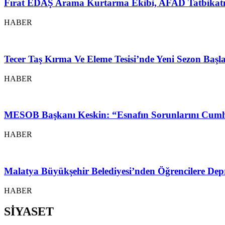
Fırat EDAŞ Arama Kurtarma Ekibi, AFAD Tatbikatı
HABER
Tecer Taş Kırma Ve Eleme Tesisi’nde Yeni Sezon Baş
HABER
MESOB Başkanı Keskin: “Esnafın Sorunlarını Cumh
HABER
Malatya Büyükşehir Belediyesi’nden Öğrencilere Depr
HABER
SİYASET