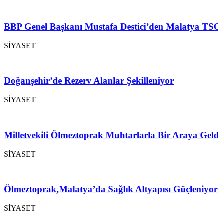
BBP Genel Başkanı Mustafa Destici’den Malatya TSO
SİYASET
Doğanşehir’de Rezerv Alanlar Şekilleniyor
SİYASET
Milletvekili Ölmeztoprak Muhtarlarla Bir Araya Geld
SİYASET
Ölmeztoprak,Malatya’da Sağlık Altyapısı Güçleniyor
SİYASET