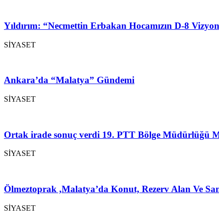
Yıldırım: “Necmettin Erbakan Hocamızın D-8 Vizyon
SİYASET
Ankara’da “Malatya” Gündemi
SİYASET
Ortak irade sonuç verdi 19. PTT Bölge Müdürlüğü M
SİYASET
Ölmeztoprak ,Malatya’da Konut, Rezerv Alan Ve San
SİYASET