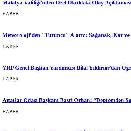
Malatya Valiliği'nden Özel Okuldaki Olay Açıklamas
HABER
Meteoroloji’den "Turuncu" Alarm: Sağanak, Kar ve 
HABER
YRP Genel Başkan Yardımcısı Bilal Yıldırım’dan Öğr
HABER
Attarlar Odası Başkanı Basri Orhan: “Depremden So
HABER