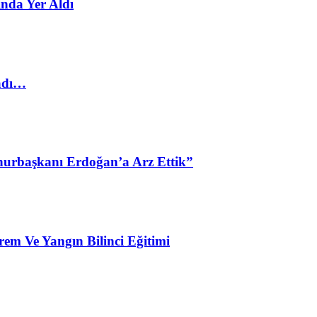
nda Yer Aldı
ladı…
urbaşkanı Erdoğan’a Arz Ettik”
em Ve Yangın Bilinci Eğitimi