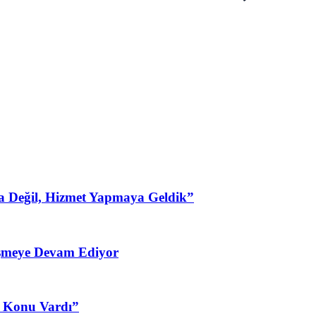
a Değil, Hizmet Yapmaya Geldik”
şmeye Devam Ediyor
3 Konu Vardı”