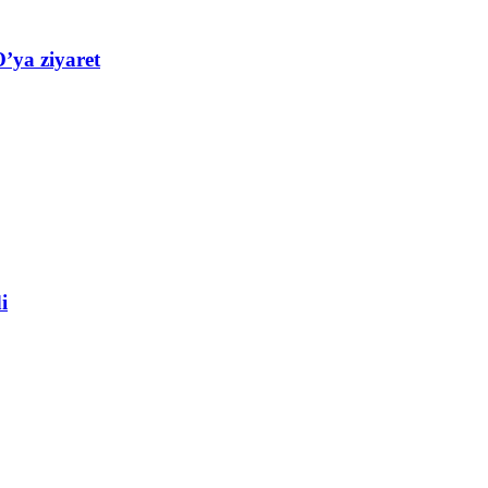
’ya ziyaret
i