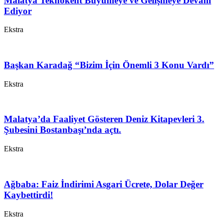
Malatya Teknokent Büyümeye ve Gelişmeye Devam
Ediyor
Ekstra
Başkan Karadağ “Bizim İçin Önemli 3 Konu Vardı”
Ekstra
Malatya’da Faaliyet Gösteren Deniz Kitapevleri 3.
Şubesini Bostanbaşı’nda açtı.
Ekstra
Ağbaba: Faiz İndirimi Asgari Ücrete, Dolar Değer
Kaybettirdi!
Ekstra