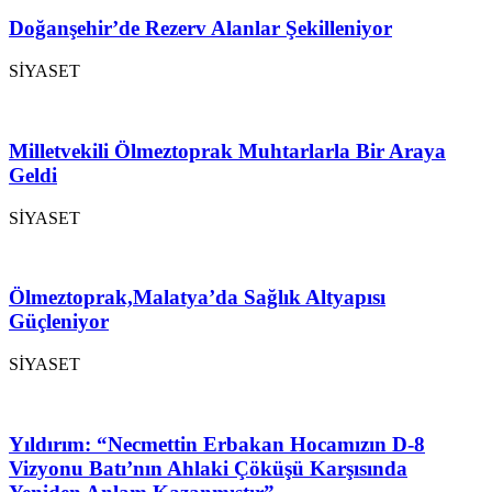
Doğanşehir’de Rezerv Alanlar Şekilleniyor
SİYASET
Milletvekili Ölmeztoprak Muhtarlarla Bir Araya
Geldi
SİYASET
Ölmeztoprak,Malatya’da Sağlık Altyapısı
Güçleniyor
SİYASET
Yıldırım: “Necmettin Erbakan Hocamızın D-8
Vizyonu Batı’nın Ahlaki Çöküşü Karşısında