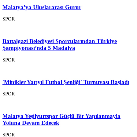
Malatya’ya Uluslararası Gurur
SPOR
Battalgazi Belediyesi Sporcularından Türkiye
Şampiyonası’nda 5 Madalya
SPOR
'Minikler Yarıyıl Futbol Şenliği' Turnuvası Başladı
SPOR
Malatya Yeşilyurtspor Güçlü Bir Yapılanmayla
Yoluna Devam Edecek
SPOR