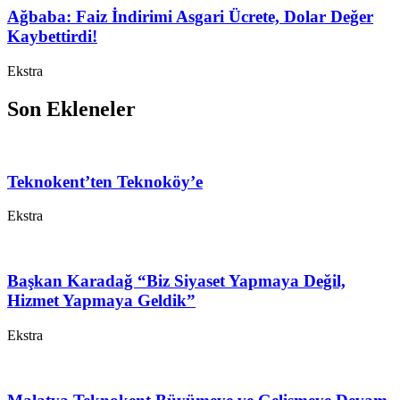
Ağbaba: Faiz İndirimi Asgari Ücrete, Dolar Değer
Kaybettirdi!
Ekstra
Son Ekleneler
Teknokent’ten Teknoköy’e
Ekstra
Başkan Karadağ “Biz Siyaset Yapmaya Değil,
Hizmet Yapmaya Geldik”
Ekstra