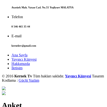
Atatürk Mah. Vatan Cad. No.55 Yeşilyurt MALATYA
Telefon
0 546 465 35 44
E-mail
kernektv@gmail.com
Ana Sayfa
Yayıncı Künyesi
Hakkımızda
İletişim
© 2016
Kernek Tv
Tüm hakları saklıdır.
Yayıncı Künyesi
Tasarım
Kodlama :
Güçlü Yazlım
Anket