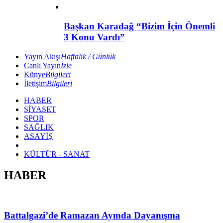
Başkan Karadağ “Bizim İçin Önemli
3 Konu Vardı”
Yayın Akışı
Haftalık / Günlük
Canlı Yayın
İzle
Künye
Bilgileri
İletişim
Bilgileri
HABER
SİYASET
SPOR
SAĞLIK
ASAYİŞ
KÜLTÜR - SANAT
HABER
Battalgazi’de Ramazan Ayında Dayanışma