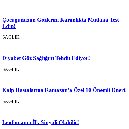
Çocuğunuzun Gözlerini Karanlıkta Mutlaka Test
Edin!
SAĞLIK
Diyabet Göz Sağlığını Tehdit Ediyor!
SAĞLIK
Kalp Hastalarına Ramazan’a Özel 10 Önemli Öneri!
SAĞLIK
Lenfomanın İlk Sinyali Olabilir!