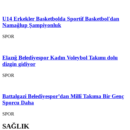
U14 Erkekler Basketbolda Sportif Basketbol'dan
Namağlup Şampiyonluk
SPOR
Elazığ Belediyespor Kadın Voleybol Takımı dolu
dizgin gidiyor
SPOR
Battalgazi Belediyespor’dan Millî Takıma Bir Genç
Sporcu Daha
SPOR
SAĞLIK