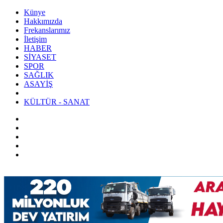
Künye
Hakkımızda
Frekanslarımız
İletişim
HABER
SİYASET
SPOR
SAĞLIK
ASAYİŞ
KÜLTÜR - SANAT