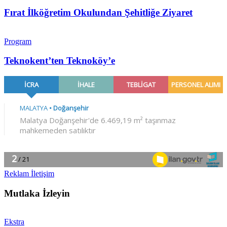
Fırat İlköğretim Okulundan Şehitliğe Ziyaret
Program
Teknokent’ten Teknoköy’e
Reklam İletişim
Mutlaka İzleyin
Ekstra