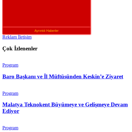
Ayrıntılı Haberler
Reklam İletişim
Çok İzlenenler
Program
Baro Başkanı ve İl Müftüsünden Keskin’e Ziyaret
Program
Malatya Teknokent Büyümeye ve Gelişmeye Devam
Ediyor
Program