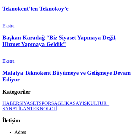
Teknokent’ten Teknoköy’e
Ekstra
Başkan Karadağ “Biz Siyaset Yapmaya Değil,
Hizmet Yapmaya Geldik”
Ekstra
Malatya Teknokent Büyümeye ve Gelişmeye Devam
Ediyor
Kategoriler
HABER
SİYASET
SPOR
SAĞLIK
ASAYİŞ
KÜLTÜR -
SANAT
İLAN
TEKNOLOJİ
İletişim
Adres