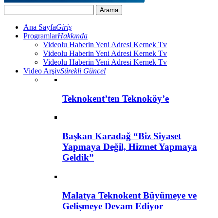
Ana Sayfa
Giriş
Programlar
Hakkında
Videolu Haberin Yeni Adresi Kernek Tv
Videolu Haberin Yeni Adresi Kernek Tv
Videolu Haberin Yeni Adresi Kernek Tv
Video Arşiv
Sürekli Güncel
Teknokent’ten Teknoköy’e
Başkan Karadağ “Biz Siyaset
Yapmaya Değil, Hizmet Yapmaya
Geldik”
Malatya Teknokent Büyümeye ve
Gelişmeye Devam Ediyor