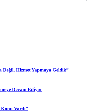
a Değil, Hizmet Yapmaya Geldik”
şmeye Devam Ediyor
3 Konu Vardı”