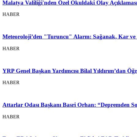
Malatya Valiliği'nden Özel Okuldaki Olay Açıklamas
HABER
Meteoroloji’den "Turuncu" Alarm: Sağanak, Kar ve 
HABER
YRP Genel Başkan Yardımcısı Bilal Yıldırım’dan Öğr
HABER
Attarlar Odası Başkanı Basri Orhan: “Depremden So
HABER