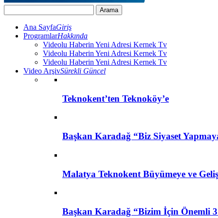
Ana Sayfa
Giriş
Programlar
Hakkında
Videolu Haberin Yeni Adresi Kernek Tv
Videolu Haberin Yeni Adresi Kernek Tv
Videolu Haberin Yeni Adresi Kernek Tv
Video Arşiv
Sürekli Güncel
Teknokent’ten Teknoköy’e
Başkan Karadağ “Biz Siyaset Yapmay
Malatya Teknokent Büyümeye ve Geli
Başkan Karadağ “Bizim İçin Önemli 