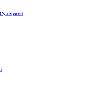
’ya ziyaret
i