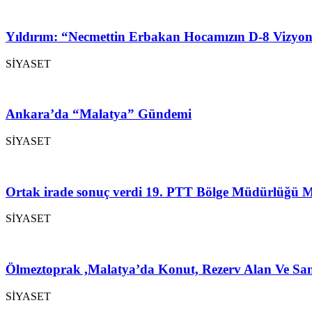
Yıldırım: “Necmettin Erbakan Hocamızın D-8 Vizyon
SİYASET
Ankara’da “Malatya” Gündemi
SİYASET
Ortak irade sonuç verdi 19. PTT Bölge Müdürlüğü M
SİYASET
Ölmeztoprak ,Malatya’da Konut, Rezerv Alan Ve San
SİYASET