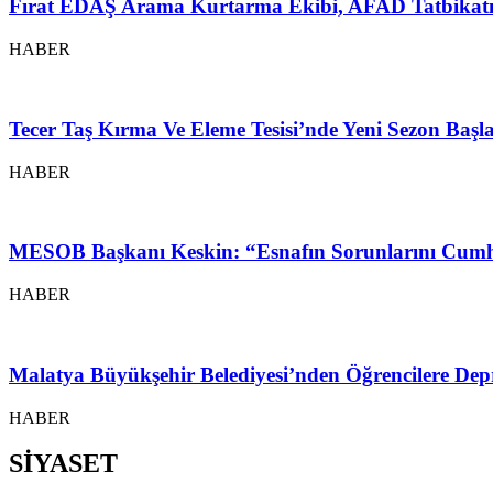
Fırat EDAŞ Arama Kurtarma Ekibi, AFAD Tatbikatı
HABER
Tecer Taş Kırma Ve Eleme Tesisi’nde Yeni Sezon Baş
HABER
MESOB Başkanı Keskin: “Esnafın Sorunlarını Cumh
HABER
Malatya Büyükşehir Belediyesi’nden Öğrencilere Depr
HABER
SİYASET