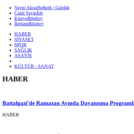
Yayın Akışı
Haftalık / Günlük
Canlı Yayın
İzle
Künye
Bilgileri
İletişim
Bilgileri
HABER
SİYASET
SPOR
SAĞLIK
ASAYİŞ
KÜLTÜR - SANAT
HABER
Battalgazi’de Ramazan Ayında Dayanışma Programl
HABER