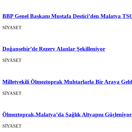
BBP Genel Başkanı Mustafa Destici’den Malatya TSO
SİYASET
Doğanşehir’de Rezerv Alanlar Şekilleniyor
SİYASET
Milletvekili Ölmeztoprak Muhtarlarla Bir Araya Geld
SİYASET
Ölmeztoprak,Malatya’da Sağlık Altyapısı Güçleniyor
SİYASET