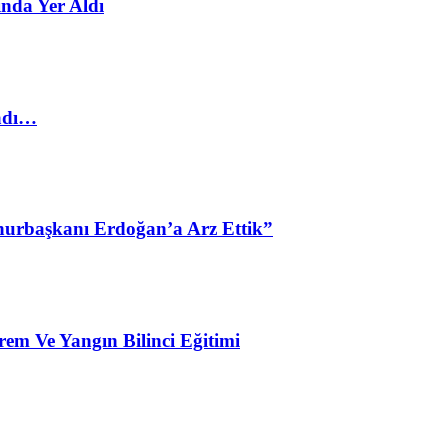
nda Yer Aldı
ladı…
urbaşkanı Erdoğan’a Arz Ettik”
em Ve Yangın Bilinci Eğitimi