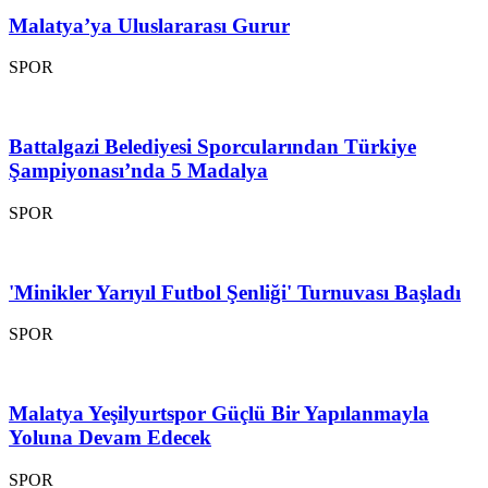
Malatya’ya Uluslararası Gurur
SPOR
Battalgazi Belediyesi Sporcularından Türkiye
Şampiyonası’nda 5 Madalya
SPOR
'Minikler Yarıyıl Futbol Şenliği' Turnuvası Başladı
SPOR
Malatya Yeşilyurtspor Güçlü Bir Yapılanmayla
Yoluna Devam Edecek
SPOR