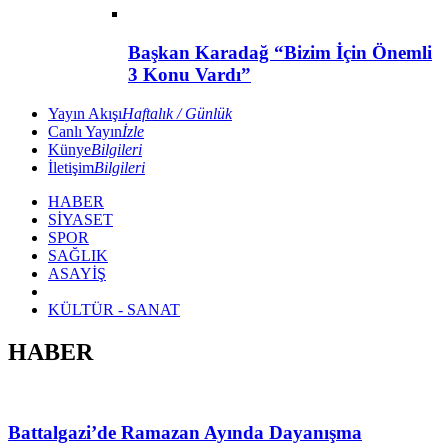
Başkan Karadağ “Bizim İçin Önemli
3 Konu Vardı”
Yayın Akışı
Haftalık / Günlük
Canlı Yayın
İzle
Künye
Bilgileri
İletişim
Bilgileri
HABER
SİYASET
SPOR
SAĞLIK
ASAYİŞ
KÜLTÜR - SANAT
HABER
Battalgazi’de Ramazan Ayında Dayanışma