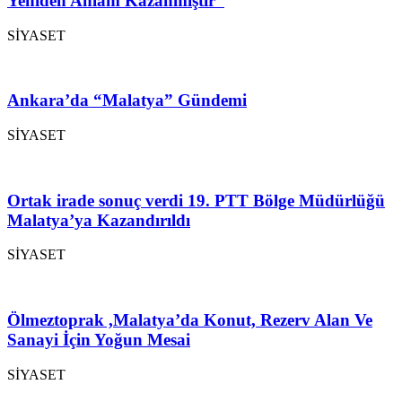
Yeniden Anlam Kazanmıştır”
SİYASET
Ankara’da “Malatya” Gündemi
SİYASET
Ortak irade sonuç verdi 19. PTT Bölge Müdürlüğü
Malatya’ya Kazandırıldı
SİYASET
Ölmeztoprak ,Malatya’da Konut, Rezerv Alan Ve
Sanayi İçin Yoğun Mesai
SİYASET