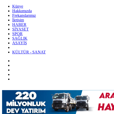
Künye
Hakkımızda
Frekanslarımız
İletişim
HABER
SİYASET
SPOR
SAĞLIK
ASAYİŞ
KÜLTÜR - SANAT