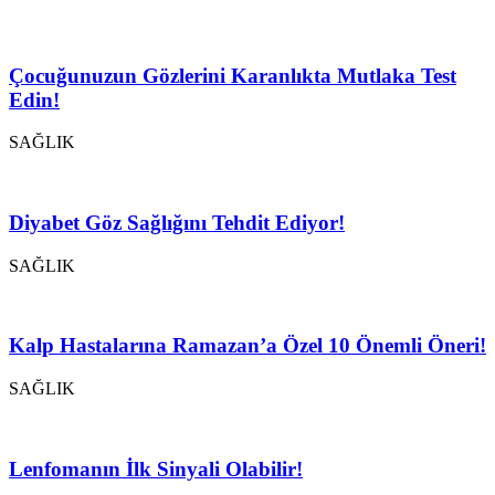
Çocuğunuzun Gözlerini Karanlıkta Mutlaka Test
Edin!
SAĞLIK
Diyabet Göz Sağlığını Tehdit Ediyor!
SAĞLIK
Kalp Hastalarına Ramazan’a Özel 10 Önemli Öneri!
SAĞLIK
Lenfomanın İlk Sinyali Olabilir!