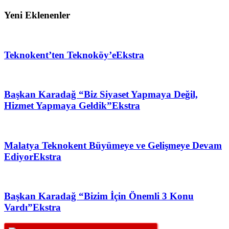
Yeni Eklenenler
Teknokent’ten Teknoköy’e
Ekstra
Başkan Karadağ “Biz Siyaset Yapmaya Değil,
Hizmet Yapmaya Geldik”
Ekstra
Malatya Teknokent Büyümeye ve Gelişmeye Devam
Ediyor
Ekstra
Başkan Karadağ “Bizim İçin Önemli 3 Konu
Vardı”
Ekstra