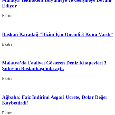
Malatya Teknokent Büyümeye ve Gelişmeye Devam
Ediyor
Ekstra
Başkan Karadağ “Bizim İçin Önemli 3 Konu Vardı”
Ekstra
Malatya’da Faaliyet Gösteren Deniz Kitapevleri 3.
Şubesini Bostanbaşı’nda açtı.
Ekstra
Ağbaba: Faiz İndirimi Asgari Ücrete, Dolar Değer
Kaybettirdi!
Ekstra