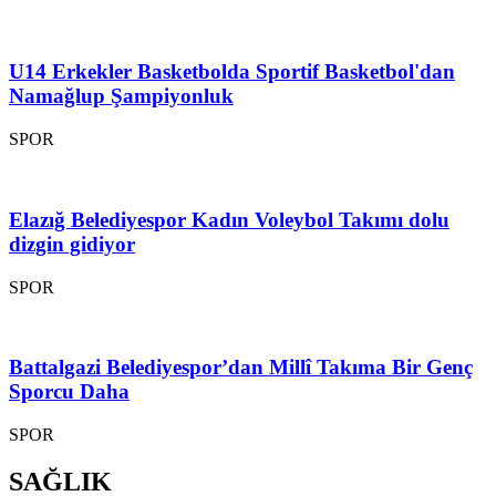
U14 Erkekler Basketbolda Sportif Basketbol'dan
Namağlup Şampiyonluk
SPOR
Elazığ Belediyespor Kadın Voleybol Takımı dolu
dizgin gidiyor
SPOR
Battalgazi Belediyespor’dan Millî Takıma Bir Genç
Sporcu Daha
SPOR
SAĞLIK