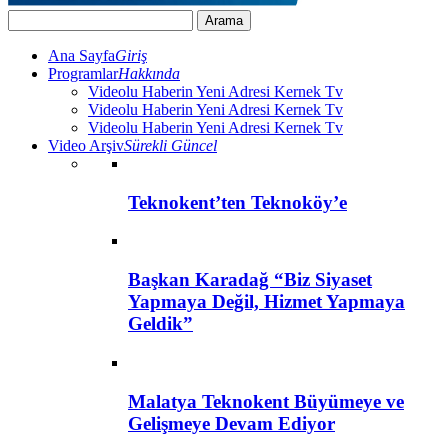
Ana Sayfa
Giriş
Programlar
Hakkında
Videolu Haberin Yeni Adresi Kernek Tv
Videolu Haberin Yeni Adresi Kernek Tv
Videolu Haberin Yeni Adresi Kernek Tv
Video Arşiv
Sürekli Güncel
Teknokent’ten Teknoköy’e
Başkan Karadağ “Biz Siyaset
Yapmaya Değil, Hizmet Yapmaya
Geldik”
Malatya Teknokent Büyümeye ve
Gelişmeye Devam Ediyor