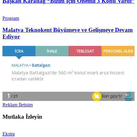
Başkan Karadağ “Bizim İçin Önemli 3 Konu Vardı”
Program
Malatya Teknokent Büyümeye ve Gelişmeye Devam
Ediyor
Reklam İletişim
Mutlaka İzleyin
Ekstra