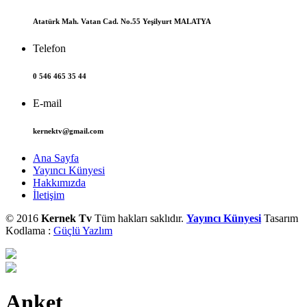
Atatürk Mah. Vatan Cad. No.55 Yeşilyurt MALATYA
Telefon
0 546 465 35 44
E-mail
kernektv@gmail.com
Ana Sayfa
Yayıncı Künyesi
Hakkımızda
İletişim
© 2016
Kernek Tv
Tüm hakları saklıdır.
Yayıncı Künyesi
Tasarım
Kodlama :
Güçlü Yazlım
Anket