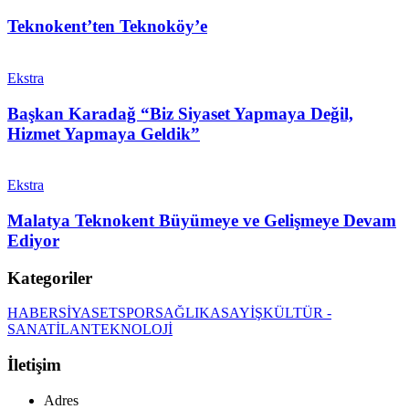
Teknokent’ten Teknoköy’e
Ekstra
Başkan Karadağ “Biz Siyaset Yapmaya Değil,
Hizmet Yapmaya Geldik”
Ekstra
Malatya Teknokent Büyümeye ve Gelişmeye Devam
Ediyor
Kategoriler
HABER
SİYASET
SPOR
SAĞLIK
ASAYİŞ
KÜLTÜR -
SANAT
İLAN
TEKNOLOJİ
İletişim
Adres