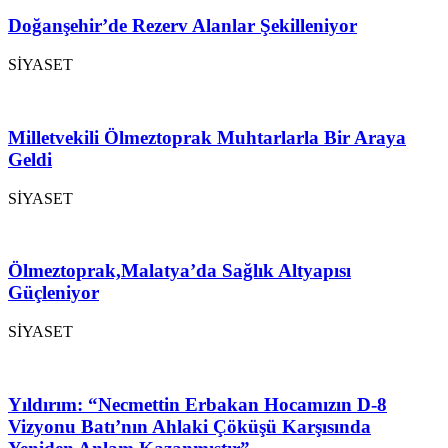
Doğanşehir’de Rezerv Alanlar Şekilleniyor
SİYASET
Milletvekili Ölmeztoprak Muhtarlarla Bir Araya
Geldi
SİYASET
Ölmeztoprak,Malatya’da Sağlık Altyapısı
Güçleniyor
SİYASET
Yıldırım: “Necmettin Erbakan Hocamızın D-8
Vizyonu Batı’nın Ahlaki Çöküşü Karşısında