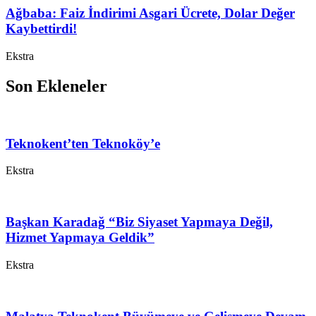
Ağbaba: Faiz İndirimi Asgari Ücrete, Dolar Değer
Kaybettirdi!
Ekstra
Son Ekleneler
Teknokent’ten Teknoköy’e
Ekstra
Başkan Karadağ “Biz Siyaset Yapmaya Değil,
Hizmet Yapmaya Geldik”
Ekstra