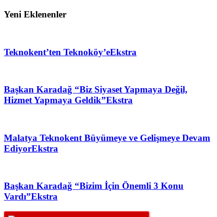
Yeni Eklenenler
Teknokent’ten Teknoköy’e
Ekstra
Başkan Karadağ “Biz Siyaset Yapmaya Değil,
Hizmet Yapmaya Geldik”
Ekstra
Malatya Teknokent Büyümeye ve Gelişmeye Devam
Ediyor
Ekstra
Başkan Karadağ “Bizim İçin Önemli 3 Konu
Vardı”
Ekstra