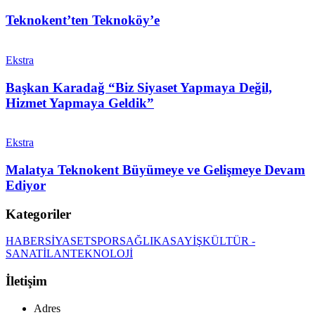
Teknokent’ten Teknoköy’e
Ekstra
Başkan Karadağ “Biz Siyaset Yapmaya Değil,
Hizmet Yapmaya Geldik”
Ekstra
Malatya Teknokent Büyümeye ve Gelişmeye Devam
Ediyor
Kategoriler
HABER
SİYASET
SPOR
SAĞLIK
ASAYİŞ
KÜLTÜR -
SANAT
İLAN
TEKNOLOJİ
İletişim
Adres