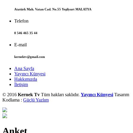
Atatürk Mah. Vatan Cad. No.55 Yeşilyurt MALATYA
Telefon
0 546 465 35 44
E-mail
kernektv@gmail.com
Ana Sayfa
Yayıncı Künyesi
Hakkımızda
İletişim
© 2016
Kernek Tv
Tüm hakları saklıdır.
Yayıncı Künyesi
Tasarım
Kodlama :
Güçlü Yazlım
Anket