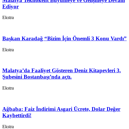
Malatya Teknokent Büyümeye ve Gelişmeye Devam
Ediyor
Ekstra
Başkan Karadağ “Bizim İçin Önemli 3 Konu Vardı”
Ekstra
Malatya’da Faaliyet Gösteren Deniz Kitapevleri 3.
Şubesini Bostanbaşı’nda açtı.
Ekstra
Ağbaba: Faiz İndirimi Asgari Ücrete, Dolar Değer
Kaybettirdi!
Ekstra