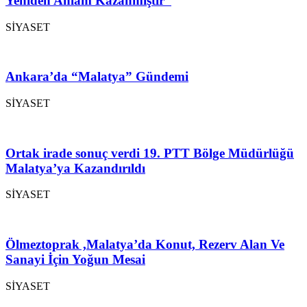
Yeniden Anlam Kazanmıştır”
SİYASET
Ankara’da “Malatya” Gündemi
SİYASET
Ortak irade sonuç verdi 19. PTT Bölge Müdürlüğü
Malatya’ya Kazandırıldı
SİYASET
Ölmeztoprak ,Malatya’da Konut, Rezerv Alan Ve
Sanayi İçin Yoğun Mesai
SİYASET