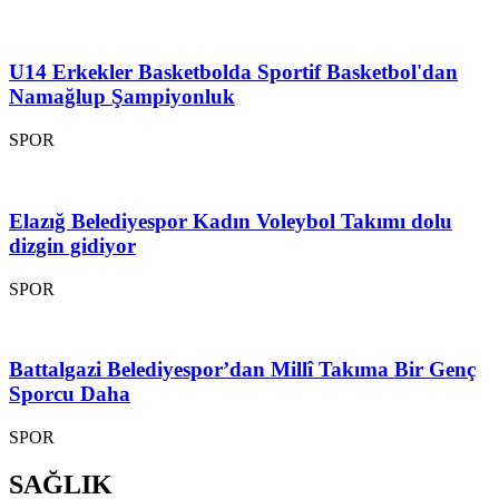
U14 Erkekler Basketbolda Sportif Basketbol'dan
Namağlup Şampiyonluk
SPOR
Elazığ Belediyespor Kadın Voleybol Takımı dolu
dizgin gidiyor
SPOR
Battalgazi Belediyespor’dan Millî Takıma Bir Genç
Sporcu Daha
SPOR
SAĞLIK