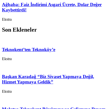
Ağbaba: Faiz İndirimi Asgari Ücrete, Dolar Değer
Kaybettirdi!
Ekstra
Son Ekleneler
Teknokent’ten Teknoköy’e
Ekstra
Başkan Karadağ “Biz Siyaset Yapmaya Değil,
Hizmet Yapmaya Geldik”
Ekstra