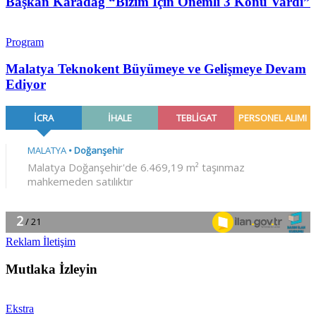
Başkan Karadağ “Bizim İçin Önemli 3 Konu Vardı”
Program
Malatya Teknokent Büyümeye ve Gelişmeye Devam
Ediyor
Reklam İletişim
Mutlaka İzleyin
Ekstra