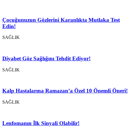
Çocuğunuzun Gözlerini Karanlıkta Mutlaka Test
Edin!
SAĞLIK
Diyabet Göz Sağlığını Tehdit Ediyor!
SAĞLIK
Kalp Hastalarına Ramazan’a Özel 10 Önemli Öneri!
SAĞLIK
Lenfomanın İlk Sinyali Olabilir!