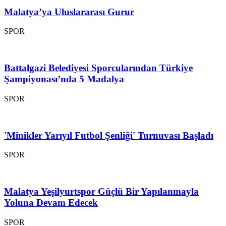
Malatya’ya Uluslararası Gurur
SPOR
Battalgazi Belediyesi Sporcularından Türkiye
Şampiyonası’nda 5 Madalya
SPOR
'Minikler Yarıyıl Futbol Şenliği' Turnuvası Başladı
SPOR
Malatya Yeşilyurtspor Güçlü Bir Yapılanmayla
Yoluna Devam Edecek
SPOR