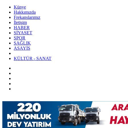
Künye
Hakkımızda
Frekanslarımız
İletişim
HABER
SİYASET
SPOR
SAĞLIK
ASAYİŞ
KÜLTÜR - SANAT