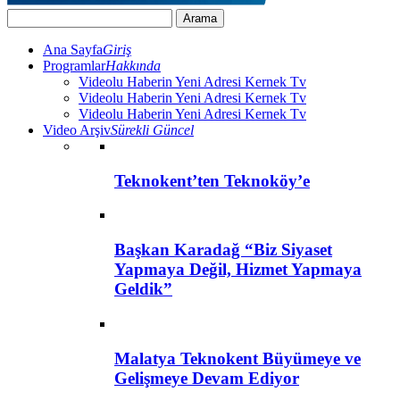
Ana Sayfa
Giriş
Programlar
Hakkında
Videolu Haberin Yeni Adresi Kernek Tv
Videolu Haberin Yeni Adresi Kernek Tv
Videolu Haberin Yeni Adresi Kernek Tv
Video Arşiv
Sürekli Güncel
Teknokent’ten Teknoköy’e
Başkan Karadağ “Biz Siyaset
Yapmaya Değil, Hizmet Yapmaya
Geldik”
Malatya Teknokent Büyümeye ve
Gelişmeye Devam Ediyor