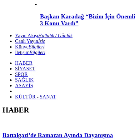
Başkan Karadağ “Bizim İçin Önemli
3 Konu Vardı”
Yayın Akışı
Haftalık / Günlük
Canlı Yayın
İzle
Künye
Bilgileri
İletişim
Bilgileri
HABER
SİYASET
SPOR
SAĞLIK
ASAYİŞ
KÜLTÜR - SANAT
HABER
Battalgazi’de Ramazan Ayında Dayanışma