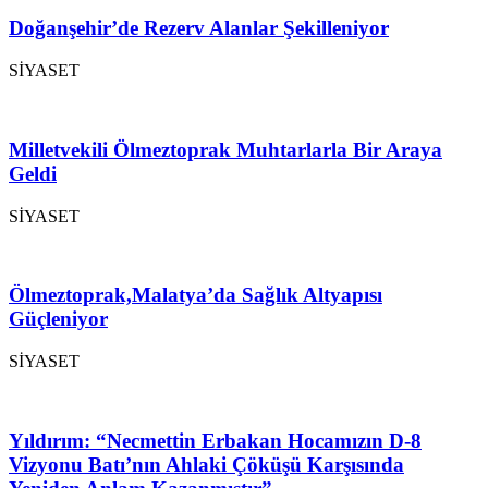
Doğanşehir’de Rezerv Alanlar Şekilleniyor
SİYASET
Milletvekili Ölmeztoprak Muhtarlarla Bir Araya
Geldi
SİYASET
Ölmeztoprak,Malatya’da Sağlık Altyapısı
Güçleniyor
SİYASET
Yıldırım: “Necmettin Erbakan Hocamızın D-8
Vizyonu Batı’nın Ahlaki Çöküşü Karşısında