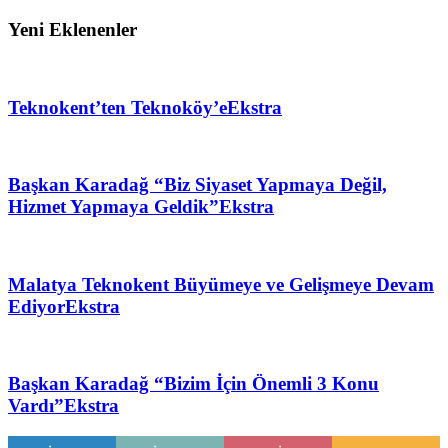
Yeni Eklenenler
Teknokent’ten Teknoköy’e
Ekstra
Başkan Karadağ “Biz Siyaset Yapmaya Değil,
Hizmet Yapmaya Geldik”
Ekstra
Malatya Teknokent Büyümeye ve Gelişmeye Devam
Ediyor
Ekstra
Başkan Karadağ “Bizim İçin Önemli 3 Konu
Vardı”
Ekstra