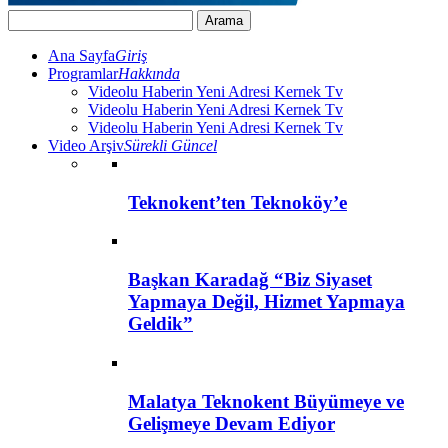
Ana Sayfa
Giriş
Programlar
Hakkında
Videolu Haberin Yeni Adresi Kernek Tv
Videolu Haberin Yeni Adresi Kernek Tv
Videolu Haberin Yeni Adresi Kernek Tv
Video Arşiv
Sürekli Güncel
Teknokent’ten Teknoköy’e
Başkan Karadağ “Biz Siyaset
Yapmaya Değil, Hizmet Yapmaya
Geldik”
Malatya Teknokent Büyümeye ve
Gelişmeye Devam Ediyor