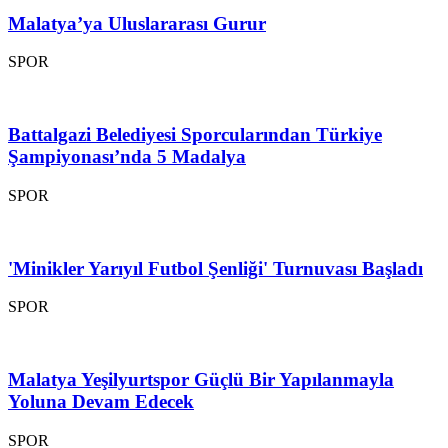
Malatya’ya Uluslararası Gurur
SPOR
Battalgazi Belediyesi Sporcularından Türkiye
Şampiyonası’nda 5 Madalya
SPOR
'Minikler Yarıyıl Futbol Şenliği' Turnuvası Başladı
SPOR
Malatya Yeşilyurtspor Güçlü Bir Yapılanmayla
Yoluna Devam Edecek
SPOR