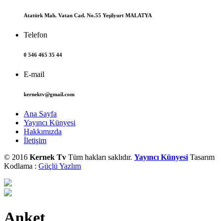
Atatürk Mah. Vatan Cad. No.55 Yeşilyurt MALATYA
Telefon
0 546 465 35 44
E-mail
kernektv@gmail.com
Ana Sayfa
Yayıncı Künyesi
Hakkımızda
İletişim
© 2016
Kernek Tv
Tüm hakları saklıdır.
Yayıncı Künyesi
Tasarım
Kodlama :
Güçlü Yazlım
Anket