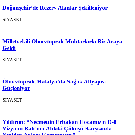
Doğanşehir’de Rezerv Alanlar Şekilleniyor
SİYASET
Milletvekili Ölmeztoprak Muhtarlarla Bir Araya
Geldi
SİYASET
Ölmeztoprak,Malatya’da Sağlık Altyapısı
Güçleniyor
SİYASET
Yıldırım: “Necmettin Erbakan Hocamızın D-8
Vizyonu Batı’nın Ahlaki Çöküşü Karşısında