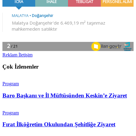
Reklam İletişim
Çok İzlenenler
Program
Baro Başkanı ve İl Müftüsünden Keskin’e Ziyaret
Program
Fırat İlköğretim Okulundan Şehitliğe Ziyaret