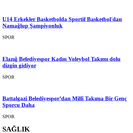
U14 Erkekler Basketbolda Sportif Basketbol'dan
Namağlup Şampiyonluk
SPOR
Elazığ Belediyespor Kadın Voleybol Takımı dolu
dizgin gidiyor
SPOR
Battalgazi Belediyespor’dan Millî Takıma Bir Genç
Sporcu Daha
SPOR
SAĞLIK