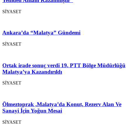
Yeniden Anlam Kazanmıştır”
SİYASET
Ankara’da “Malatya” Gündemi
SİYASET
Ortak irade sonuç verdi 19. PTT Bölge Müdürlüğü
Malatya’ya Kazandırıldı
SİYASET
Ölmeztoprak ,Malatya’da Konut, Rezerv Alan Ve
Sanayi İçin Yoğun Mesai
SİYASET