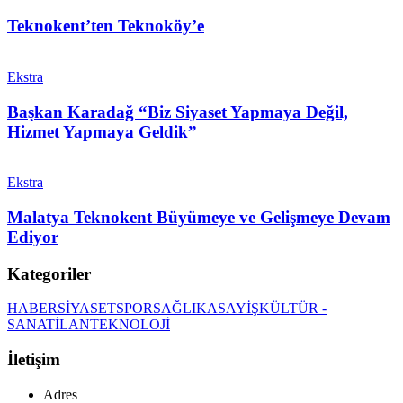
Teknokent’ten Teknoköy’e
Ekstra
Başkan Karadağ “Biz Siyaset Yapmaya Değil,
Hizmet Yapmaya Geldik”
Ekstra
Malatya Teknokent Büyümeye ve Gelişmeye Devam
Ediyor
Kategoriler
HABER
SİYASET
SPOR
SAĞLIK
ASAYİŞ
KÜLTÜR -
SANAT
İLAN
TEKNOLOJİ
İletişim
Adres