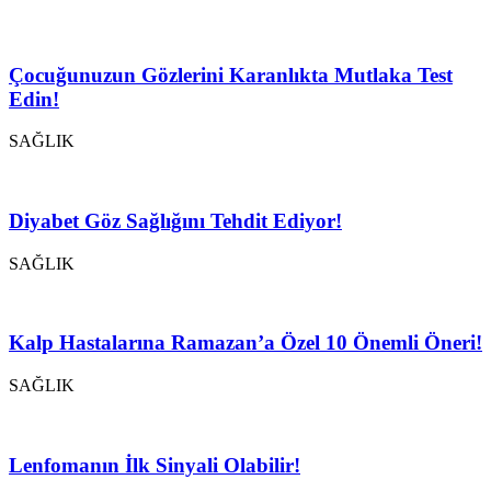
Çocuğunuzun Gözlerini Karanlıkta Mutlaka Test
Edin!
SAĞLIK
Diyabet Göz Sağlığını Tehdit Ediyor!
SAĞLIK
Kalp Hastalarına Ramazan’a Özel 10 Önemli Öneri!
SAĞLIK
Lenfomanın İlk Sinyali Olabilir!