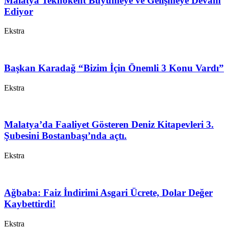
Malatya Teknokent Büyümeye ve Gelişmeye Devam
Ediyor
Ekstra
Başkan Karadağ “Bizim İçin Önemli 3 Konu Vardı”
Ekstra
Malatya’da Faaliyet Gösteren Deniz Kitapevleri 3.
Şubesini Bostanbaşı’nda açtı.
Ekstra
Ağbaba: Faiz İndirimi Asgari Ücrete, Dolar Değer
Kaybettirdi!
Ekstra