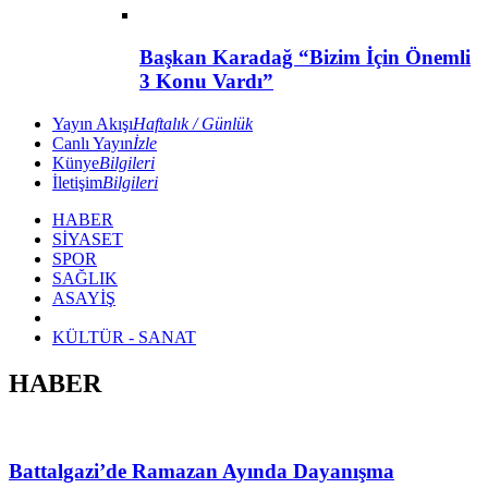
Başkan Karadağ “Bizim İçin Önemli
3 Konu Vardı”
Yayın Akışı
Haftalık / Günlük
Canlı Yayın
İzle
Künye
Bilgileri
İletişim
Bilgileri
HABER
SİYASET
SPOR
SAĞLIK
ASAYİŞ
KÜLTÜR - SANAT
HABER
Battalgazi’de Ramazan Ayında Dayanışma