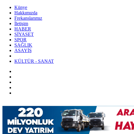
Künye
Hakkımızda
Frekanslarımız
İletişim
HABER
SİYASET
SPOR
SAĞLIK
ASAYİŞ
KÜLTÜR - SANAT