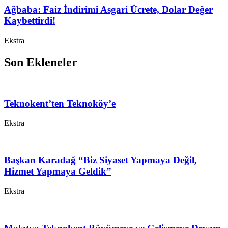
Ağbaba: Faiz İndirimi Asgari Ücrete, Dolar Değer
Kaybettirdi!
Ekstra
Son Ekleneler
Teknokent’ten Teknoköy’e
Ekstra
Başkan Karadağ “Biz Siyaset Yapmaya Değil,
Hizmet Yapmaya Geldik”
Ekstra