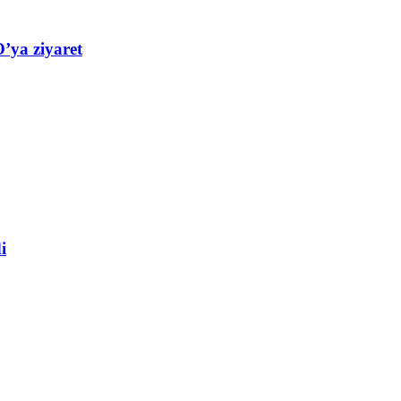
’ya ziyaret
i