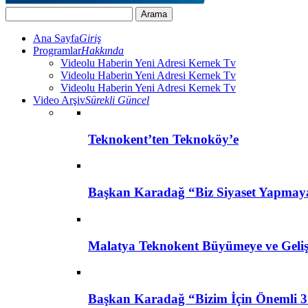
Ana Sayfa
Giriş
Programlar
Hakkında
Videolu Haberin Yeni Adresi Kernek Tv
Videolu Haberin Yeni Adresi Kernek Tv
Videolu Haberin Yeni Adresi Kernek Tv
Video Arşiv
Sürekli Güncel
Teknokent’ten Teknoköy’e
Başkan Karadağ “Biz Siyaset Yapmay
Malatya Teknokent Büyümeye ve Geli
Başkan Karadağ “Bizim İçin Önemli 