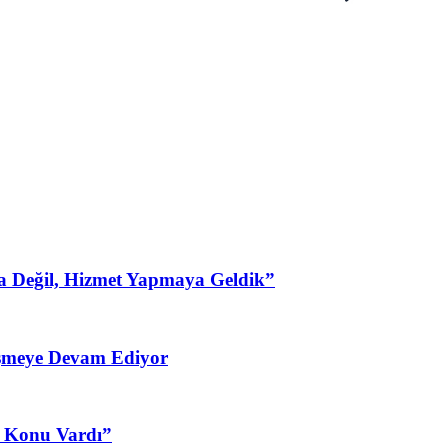
a Değil, Hizmet Yapmaya Geldik”
şmeye Devam Ediyor
3 Konu Vardı”