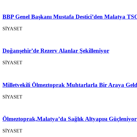
BBP Genel Başkanı Mustafa Destici’den Malatya TSO
SİYASET
Doğanşehir’de Rezerv Alanlar Şekilleniyor
SİYASET
Milletvekili Ölmeztoprak Muhtarlarla Bir Araya Geld
SİYASET
Ölmeztoprak,Malatya’da Sağlık Altyapısı Güçleniyor
SİYASET