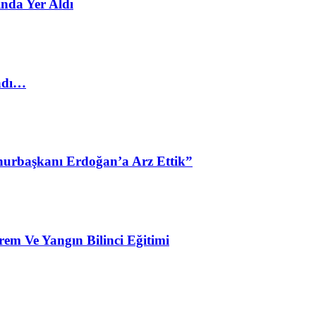
nda Yer Aldı
ladı…
urbaşkanı Erdoğan’a Arz Ettik”
em Ve Yangın Bilinci Eğitimi