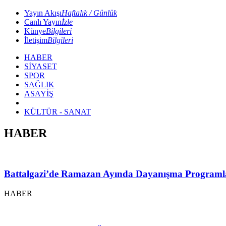
Yayın Akışı
Haftalık / Günlük
Canlı Yayın
İzle
Künye
Bilgileri
İletişim
Bilgileri
HABER
SİYASET
SPOR
SAĞLIK
ASAYİŞ
KÜLTÜR - SANAT
HABER
Battalgazi’de Ramazan Ayında Dayanışma Programl
HABER