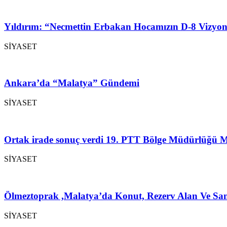
Yıldırım: “Necmettin Erbakan Hocamızın D-8 Vizyon
SİYASET
Ankara’da “Malatya” Gündemi
SİYASET
Ortak irade sonuç verdi 19. PTT Bölge Müdürlüğü M
SİYASET
Ölmeztoprak ,Malatya’da Konut, Rezerv Alan Ve San
SİYASET