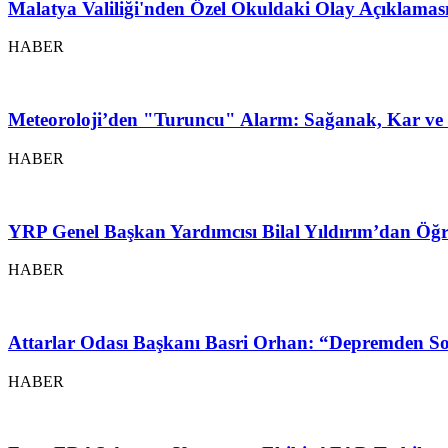
Malatya Valiliği'nden Özel Okuldaki Olay Açıklamas
HABER
Meteoroloji’den "Turuncu" Alarm: Sağanak, Kar ve 
HABER
YRP Genel Başkan Yardımcısı Bilal Yıldırım’dan Öğr
HABER
Attarlar Odası Başkanı Basri Orhan: “Depremden So
HABER