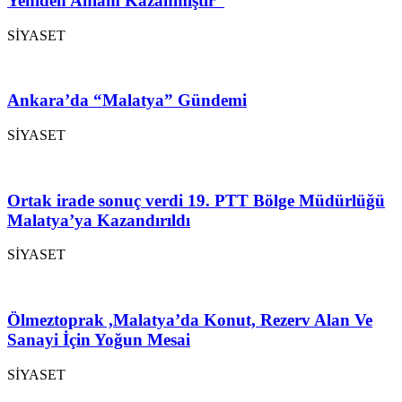
Yeniden Anlam Kazanmıştır”
SİYASET
Ankara’da “Malatya” Gündemi
SİYASET
Ortak irade sonuç verdi 19. PTT Bölge Müdürlüğü
Malatya’ya Kazandırıldı
SİYASET
Ölmeztoprak ,Malatya’da Konut, Rezerv Alan Ve
Sanayi İçin Yoğun Mesai
SİYASET