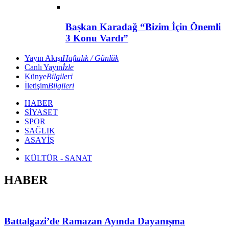
Başkan Karadağ “Bizim İçin Önemli
3 Konu Vardı”
Yayın Akışı
Haftalık / Günlük
Canlı Yayın
İzle
Künye
Bilgileri
İletişim
Bilgileri
HABER
SİYASET
SPOR
SAĞLIK
ASAYİŞ
KÜLTÜR - SANAT
HABER
Battalgazi’de Ramazan Ayında Dayanışma