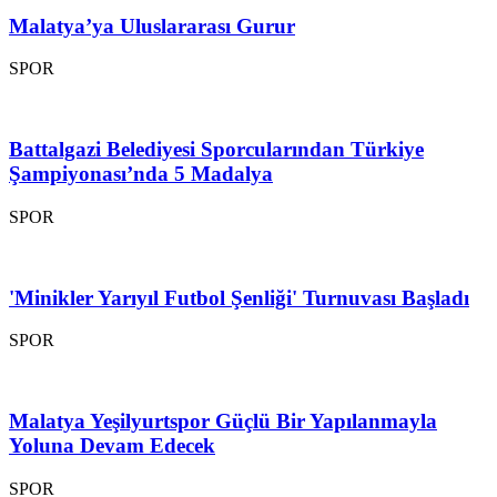
Malatya’ya Uluslararası Gurur
SPOR
Battalgazi Belediyesi Sporcularından Türkiye
Şampiyonası’nda 5 Madalya
SPOR
'Minikler Yarıyıl Futbol Şenliği' Turnuvası Başladı
SPOR
Malatya Yeşilyurtspor Güçlü Bir Yapılanmayla
Yoluna Devam Edecek
SPOR