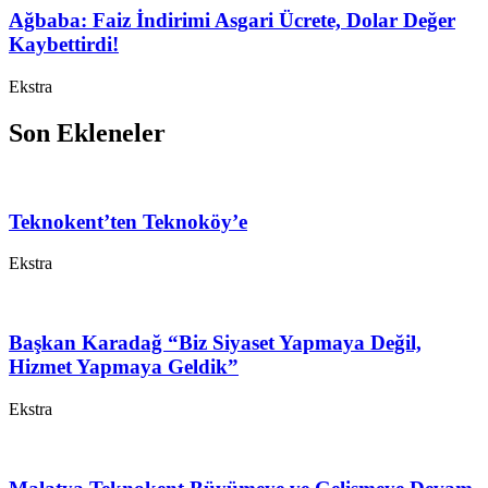
Ağbaba: Faiz İndirimi Asgari Ücrete, Dolar Değer
Kaybettirdi!
Ekstra
Son Ekleneler
Teknokent’ten Teknoköy’e
Ekstra
Başkan Karadağ “Biz Siyaset Yapmaya Değil,
Hizmet Yapmaya Geldik”
Ekstra