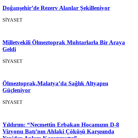
Doğanşehir’de Rezerv Alanlar Şekilleniyor
SİYASET
Milletvekili Ölmeztoprak Muhtarlarla Bir Araya
Geldi
SİYASET
Ölmeztoprak,Malatya’da Sağlık Altyapısı
Güçleniyor
SİYASET
Yıldırım: “Necmettin Erbakan Hocamızın D-8
Vizyonu Batı’nın Ahlaki Çöküşü Karşısında