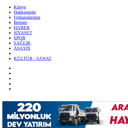
Künye
Hakkımızda
Frekanslarımız
İletişim
HABER
SİYASET
SPOR
SAĞLIK
ASAYİŞ
KÜLTÜR - SANAT