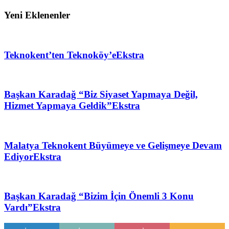
Yeni Eklenenler
Teknokent’ten Teknoköy’e
Ekstra
Başkan Karadağ “Biz Siyaset Yapmaya Değil,
Hizmet Yapmaya Geldik”
Ekstra
Malatya Teknokent Büyümeye ve Gelişmeye Devam
Ediyor
Ekstra
Başkan Karadağ “Bizim İçin Önemli 3 Konu
Vardı”
Ekstra