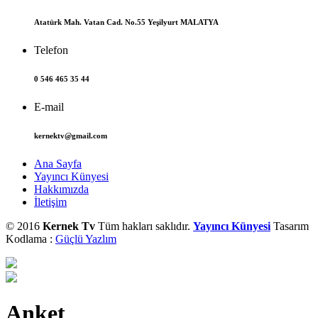
Atatürk Mah. Vatan Cad. No.55 Yeşilyurt MALATYA
Telefon
0 546 465 35 44
E-mail
kernektv@gmail.com
Ana Sayfa
Yayıncı Künyesi
Hakkımızda
İletişim
© 2016
Kernek Tv
Tüm hakları saklıdır.
Yayıncı Künyesi
Tasarım
Kodlama :
Güçlü Yazlım
Anket