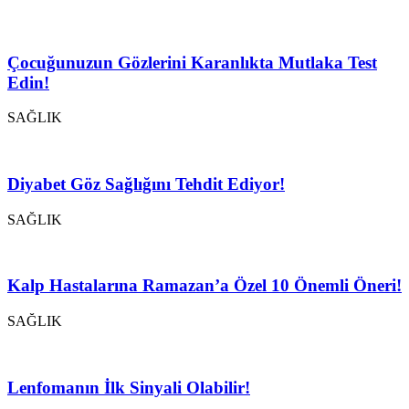
Çocuğunuzun Gözlerini Karanlıkta Mutlaka Test
Edin!
SAĞLIK
Diyabet Göz Sağlığını Tehdit Ediyor!
SAĞLIK
Kalp Hastalarına Ramazan’a Özel 10 Önemli Öneri!
SAĞLIK
Lenfomanın İlk Sinyali Olabilir!