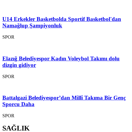
U14 Erkekler Basketbolda Sportif Basketbol'dan
Namağlup Şampiyonluk
SPOR
Elazığ Belediyespor Kadın Voleybol Takımı dolu
dizgin gidiyor
SPOR
Battalgazi Belediyespor’dan Millî Takıma Bir Genç
Sporcu Daha
SPOR
SAĞLIK