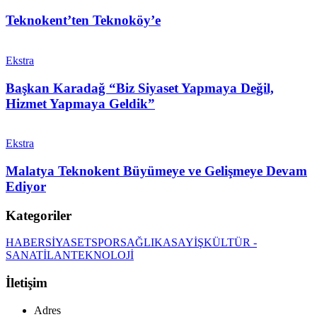
Teknokent’ten Teknoköy’e
Ekstra
Başkan Karadağ “Biz Siyaset Yapmaya Değil,
Hizmet Yapmaya Geldik”
Ekstra
Malatya Teknokent Büyümeye ve Gelişmeye Devam
Ediyor
Kategoriler
HABER
SİYASET
SPOR
SAĞLIK
ASAYİŞ
KÜLTÜR -
SANAT
İLAN
TEKNOLOJİ
İletişim
Adres