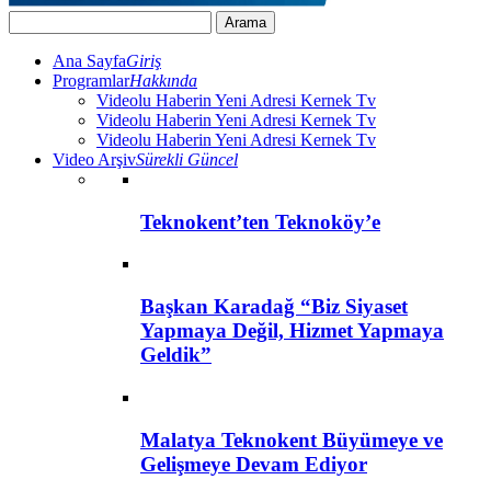
Ana Sayfa
Giriş
Programlar
Hakkında
Videolu Haberin Yeni Adresi Kernek Tv
Videolu Haberin Yeni Adresi Kernek Tv
Videolu Haberin Yeni Adresi Kernek Tv
Video Arşiv
Sürekli Güncel
Teknokent’ten Teknoköy’e
Başkan Karadağ “Biz Siyaset
Yapmaya Değil, Hizmet Yapmaya
Geldik”
Malatya Teknokent Büyümeye ve
Gelişmeye Devam Ediyor