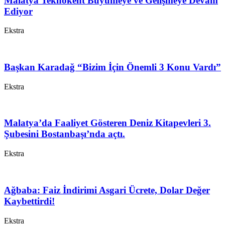
Malatya Teknokent Büyümeye ve Gelişmeye Devam
Ediyor
Ekstra
Başkan Karadağ “Bizim İçin Önemli 3 Konu Vardı”
Ekstra
Malatya’da Faaliyet Gösteren Deniz Kitapevleri 3.
Şubesini Bostanbaşı’nda açtı.
Ekstra
Ağbaba: Faiz İndirimi Asgari Ücrete, Dolar Değer
Kaybettirdi!
Ekstra