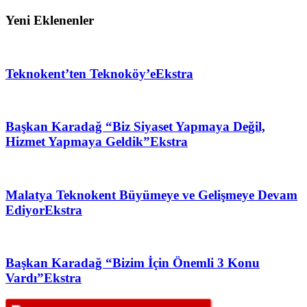
Yeni Eklenenler
Teknokent’ten Teknoköy’e
Ekstra
Başkan Karadağ “Biz Siyaset Yapmaya Değil,
Hizmet Yapmaya Geldik”
Ekstra
Malatya Teknokent Büyümeye ve Gelişmeye Devam
Ediyor
Ekstra
Başkan Karadağ “Bizim İçin Önemli 3 Konu
Vardı”
Ekstra