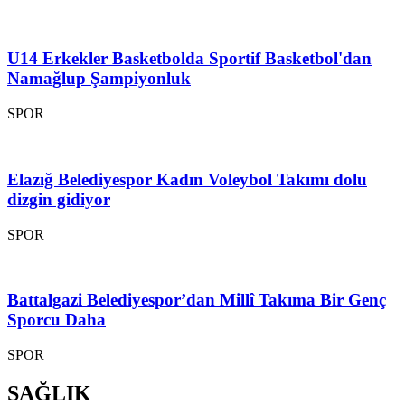
U14 Erkekler Basketbolda Sportif Basketbol'dan
Namağlup Şampiyonluk
SPOR
Elazığ Belediyespor Kadın Voleybol Takımı dolu
dizgin gidiyor
SPOR
Battalgazi Belediyespor’dan Millî Takıma Bir Genç
Sporcu Daha
SPOR
SAĞLIK