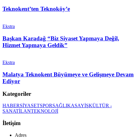
Teknokent’ten Teknoköy’e
Ekstra
Başkan Karadağ “Biz Siyaset Yapmaya Değil,
Hizmet Yapmaya Geldik”
Ekstra
Malatya Teknokent Büyümeye ve Gelişmeye Devam
Ediyor
Kategoriler
HABER
SİYASET
SPOR
SAĞLIK
ASAYİŞ
KÜLTÜR -
SANAT
İLAN
TEKNOLOJİ
İletişim
Adres