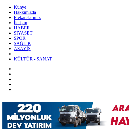
Künye
Hakkımızda
Frekanslarımız
İletişim
HABER
SİYASET
SPOR
SAĞLIK
ASAYİŞ
KÜLTÜR - SANAT