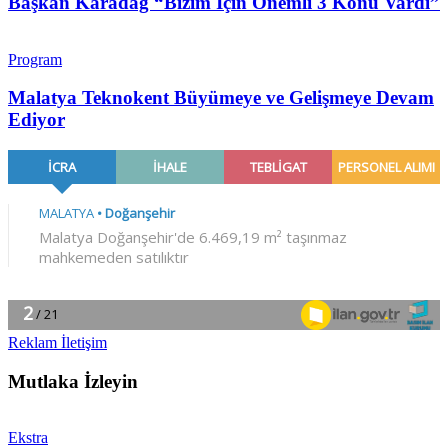
Başkan Karadağ “Bizim İçin Önemli 3 Konu Vardı”
Program
Malatya Teknokent Büyümeye ve Gelişmeye Devam
Ediyor
Reklam İletişim
Mutlaka İzleyin
Ekstra