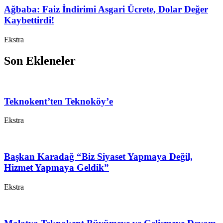
Ağbaba: Faiz İndirimi Asgari Ücrete, Dolar Değer
Kaybettirdi!
Ekstra
Son Ekleneler
Teknokent’ten Teknoköy’e
Ekstra
Başkan Karadağ “Biz Siyaset Yapmaya Değil,
Hizmet Yapmaya Geldik”
Ekstra