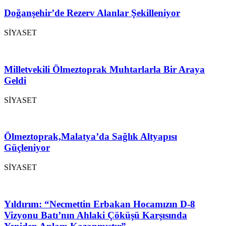
Doğanşehir’de Rezerv Alanlar Şekilleniyor
SİYASET
Milletvekili Ölmeztoprak Muhtarlarla Bir Araya
Geldi
SİYASET
Ölmeztoprak,Malatya’da Sağlık Altyapısı
Güçleniyor
SİYASET
Yıldırım: “Necmettin Erbakan Hocamızın D-8
Vizyonu Batı’nın Ahlaki Çöküşü Karşısında