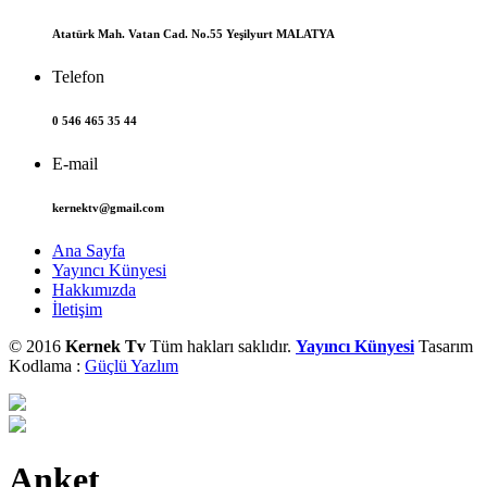
Atatürk Mah. Vatan Cad. No.55 Yeşilyurt MALATYA
Telefon
0 546 465 35 44
E-mail
kernektv@gmail.com
Ana Sayfa
Yayıncı Künyesi
Hakkımızda
İletişim
© 2016
Kernek Tv
Tüm hakları saklıdır.
Yayıncı Künyesi
Tasarım
Kodlama :
Güçlü Yazlım
Anket