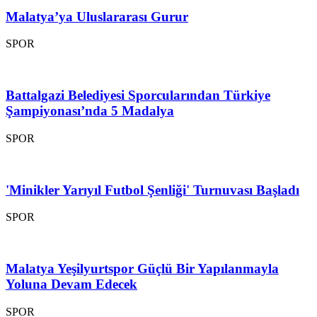
Malatya’ya Uluslararası Gurur
SPOR
Battalgazi Belediyesi Sporcularından Türkiye
Şampiyonası’nda 5 Madalya
SPOR
'Minikler Yarıyıl Futbol Şenliği' Turnuvası Başladı
SPOR
Malatya Yeşilyurtspor Güçlü Bir Yapılanmayla
Yoluna Devam Edecek
SPOR