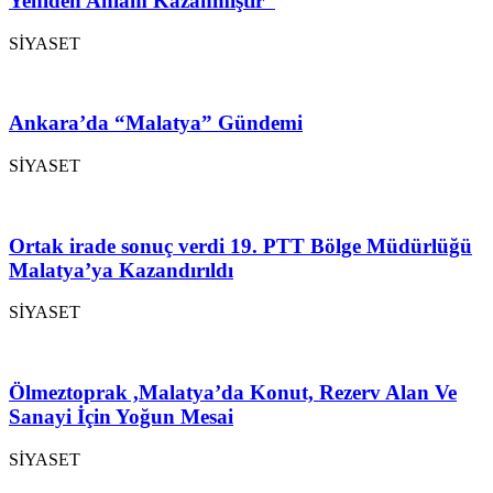
Yeniden Anlam Kazanmıştır”
SİYASET
Ankara’da “Malatya” Gündemi
SİYASET
Ortak irade sonuç verdi 19. PTT Bölge Müdürlüğü
Malatya’ya Kazandırıldı
SİYASET
Ölmeztoprak ,Malatya’da Konut, Rezerv Alan Ve
Sanayi İçin Yoğun Mesai
SİYASET