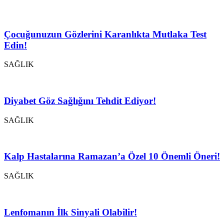
Çocuğunuzun Gözlerini Karanlıkta Mutlaka Test
Edin!
SAĞLIK
Diyabet Göz Sağlığını Tehdit Ediyor!
SAĞLIK
Kalp Hastalarına Ramazan’a Özel 10 Önemli Öneri!
SAĞLIK
Lenfomanın İlk Sinyali Olabilir!