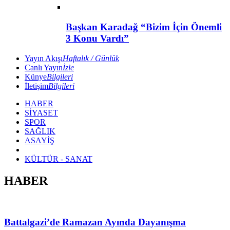
Başkan Karadağ “Bizim İçin Önemli
3 Konu Vardı”
Yayın Akışı
Haftalık / Günlük
Canlı Yayın
İzle
Künye
Bilgileri
İletişim
Bilgileri
HABER
SİYASET
SPOR
SAĞLIK
ASAYİŞ
KÜLTÜR - SANAT
HABER
Battalgazi’de Ramazan Ayında Dayanışma