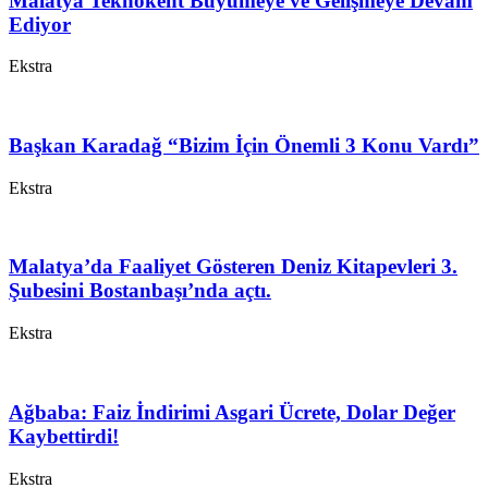
Malatya Teknokent Büyümeye ve Gelişmeye Devam
Ediyor
Ekstra
Başkan Karadağ “Bizim İçin Önemli 3 Konu Vardı”
Ekstra
Malatya’da Faaliyet Gösteren Deniz Kitapevleri 3.
Şubesini Bostanbaşı’nda açtı.
Ekstra
Ağbaba: Faiz İndirimi Asgari Ücrete, Dolar Değer
Kaybettirdi!
Ekstra