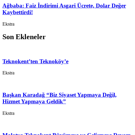
Ağbaba: Faiz İndirimi Asgari Ücrete, Dolar Değer
Kaybettirdi!
Ekstra
Son Ekleneler
Teknokent’ten Teknoköy’e
Ekstra
Başkan Karadağ “Biz Siyaset Yapmaya Değil,
Hizmet Yapmaya Geldik”
Ekstra