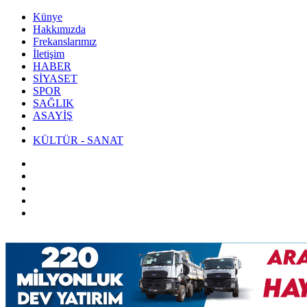
Künye
Hakkımızda
Frekanslarımız
İletişim
HABER
SİYASET
SPOR
SAĞLIK
ASAYİŞ
KÜLTÜR - SANAT