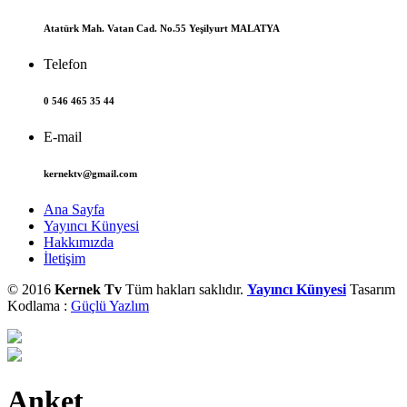
Atatürk Mah. Vatan Cad. No.55 Yeşilyurt MALATYA
Telefon
0 546 465 35 44
E-mail
kernektv@gmail.com
Ana Sayfa
Yayıncı Künyesi
Hakkımızda
İletişim
© 2016
Kernek Tv
Tüm hakları saklıdır.
Yayıncı Künyesi
Tasarım
Kodlama :
Güçlü Yazlım
Anket