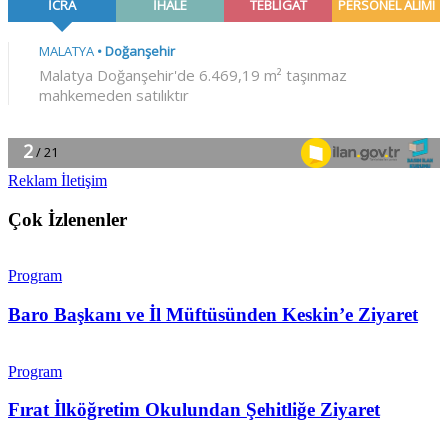
Reklam İletişim
Çok İzlenenler
Program
Baro Başkanı ve İl Müftüsünden Keskin’e Ziyaret
Program
Fırat İlköğretim Okulundan Şehitliğe Ziyaret