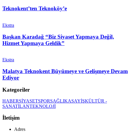
Teknokent’ten Teknoköy’e
Ekstra
Başkan Karadağ “Biz Siyaset Yapmaya Değil,
Hizmet Yapmaya Geldik”
Ekstra
Malatya Teknokent Büyümeye ve Gelişmeye Devam
Ediyor
Kategoriler
HABER
SİYASET
SPOR
SAĞLIK
ASAYİŞ
KÜLTÜR -
SANAT
İLAN
TEKNOLOJİ
İletişim
Adres