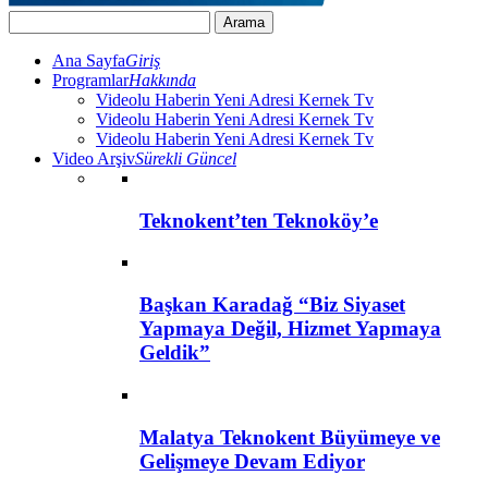
Ana Sayfa
Giriş
Programlar
Hakkında
Videolu Haberin Yeni Adresi Kernek Tv
Videolu Haberin Yeni Adresi Kernek Tv
Videolu Haberin Yeni Adresi Kernek Tv
Video Arşiv
Sürekli Güncel
Teknokent’ten Teknoköy’e
Başkan Karadağ “Biz Siyaset
Yapmaya Değil, Hizmet Yapmaya
Geldik”
Malatya Teknokent Büyümeye ve
Gelişmeye Devam Ediyor