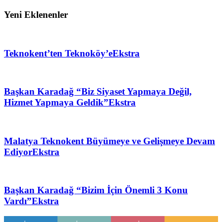
Yeni Eklenenler
Teknokent’ten Teknoköy’e
Ekstra
Başkan Karadağ “Biz Siyaset Yapmaya Değil,
Hizmet Yapmaya Geldik”
Ekstra
Malatya Teknokent Büyümeye ve Gelişmeye Devam
Ediyor
Ekstra
Başkan Karadağ “Bizim İçin Önemli 3 Konu
Vardı”
Ekstra