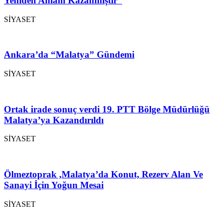
Yeniden Anlam Kazanmıştır”
SİYASET
Ankara’da “Malatya” Gündemi
SİYASET
Ortak irade sonuç verdi 19. PTT Bölge Müdürlüğü
Malatya’ya Kazandırıldı
SİYASET
Ölmeztoprak ,Malatya’da Konut, Rezerv Alan Ve
Sanayi İçin Yoğun Mesai
SİYASET