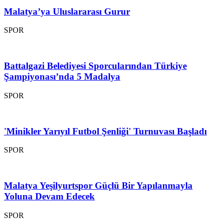
Malatya’ya Uluslararası Gurur
SPOR
Battalgazi Belediyesi Sporcularından Türkiye
Şampiyonası’nda 5 Madalya
SPOR
'Minikler Yarıyıl Futbol Şenliği' Turnuvası Başladı
SPOR
Malatya Yeşilyurtspor Güçlü Bir Yapılanmayla
Yoluna Devam Edecek
SPOR