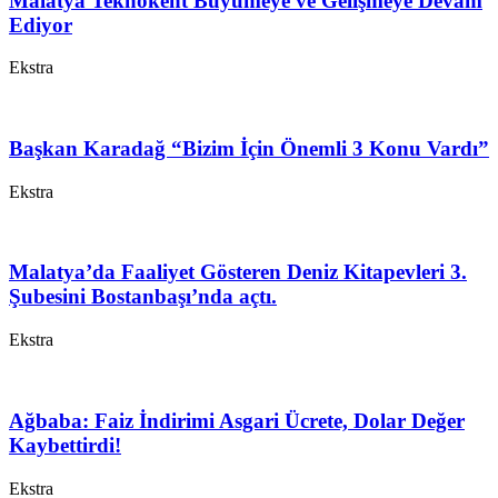
Malatya Teknokent Büyümeye ve Gelişmeye Devam
Ediyor
Ekstra
Başkan Karadağ “Bizim İçin Önemli 3 Konu Vardı”
Ekstra
Malatya’da Faaliyet Gösteren Deniz Kitapevleri 3.
Şubesini Bostanbaşı’nda açtı.
Ekstra
Ağbaba: Faiz İndirimi Asgari Ücrete, Dolar Değer
Kaybettirdi!
Ekstra