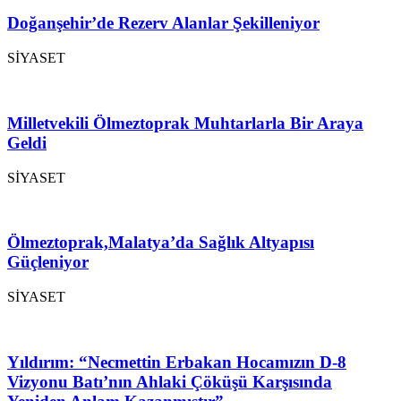
Doğanşehir’de Rezerv Alanlar Şekilleniyor
SİYASET
Milletvekili Ölmeztoprak Muhtarlarla Bir Araya
Geldi
SİYASET
Ölmeztoprak,Malatya’da Sağlık Altyapısı
Güçleniyor
SİYASET
Yıldırım: “Necmettin Erbakan Hocamızın D-8
Vizyonu Batı’nın Ahlaki Çöküşü Karşısında