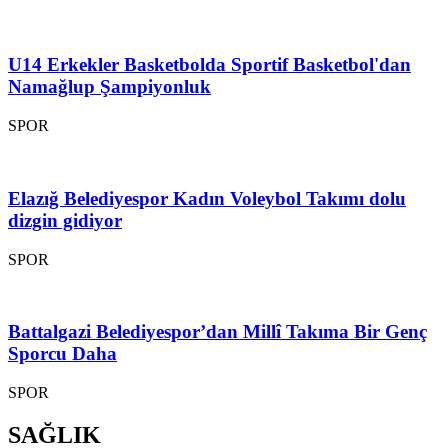
U14 Erkekler Basketbolda Sportif Basketbol'dan
Namağlup Şampiyonluk
SPOR
Elazığ Belediyespor Kadın Voleybol Takımı dolu
dizgin gidiyor
SPOR
Battalgazi Belediyespor’dan Millî Takıma Bir Genç
Sporcu Daha
SPOR
SAĞLIK