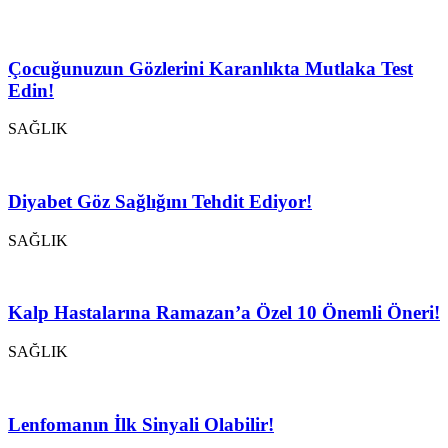
Çocuğunuzun Gözlerini Karanlıkta Mutlaka Test
Edin!
SAĞLIK
Diyabet Göz Sağlığını Tehdit Ediyor!
SAĞLIK
Kalp Hastalarına Ramazan’a Özel 10 Önemli Öneri!
SAĞLIK
Lenfomanın İlk Sinyali Olabilir!