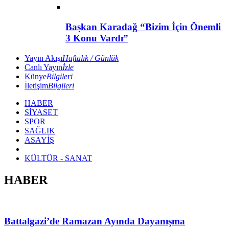
Başkan Karadağ “Bizim İçin Önemli
3 Konu Vardı”
Yayın Akışı
Haftalık / Günlük
Canlı Yayın
İzle
Künye
Bilgileri
İletişim
Bilgileri
HABER
SİYASET
SPOR
SAĞLIK
ASAYİŞ
KÜLTÜR - SANAT
HABER
Battalgazi’de Ramazan Ayında Dayanışma