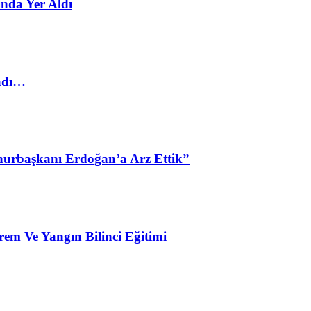
nda Yer Aldı
ladı…
urbaşkanı Erdoğan’a Arz Ettik”
em Ve Yangın Bilinci Eğitimi