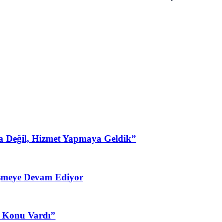
a Değil, Hizmet Yapmaya Geldik”
şmeye Devam Ediyor
3 Konu Vardı”