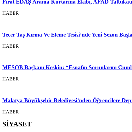
Fırat EDAŞ Arama Kurtarma Ekibi, AFAD Tatbikatı
HABER
Tecer Taş Kırma Ve Eleme Tesisi’nde Yeni Sezon Baş
HABER
MESOB Başkanı Keskin: “Esnafın Sorunlarını Cumh
HABER
Malatya Büyükşehir Belediyesi’nden Öğrencilere Depr
HABER
SİYASET