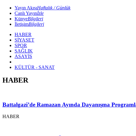
Yayın Akışı
Haftalık / Günlük
Canlı Yayın
İzle
Künye
Bilgileri
İletişim
Bilgileri
HABER
SİYASET
SPOR
SAĞLIK
ASAYİŞ
KÜLTÜR - SANAT
HABER
Battalgazi’de Ramazan Ayında Dayanışma Programl
HABER