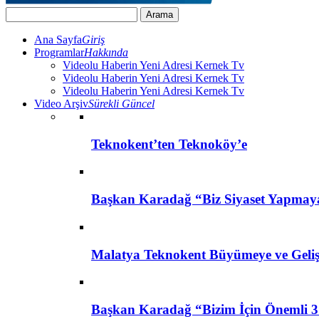
Ana Sayfa
Giriş
Programlar
Hakkında
Videolu Haberin Yeni Adresi Kernek Tv
Videolu Haberin Yeni Adresi Kernek Tv
Videolu Haberin Yeni Adresi Kernek Tv
Video Arşiv
Sürekli Güncel
Teknokent’ten Teknoköy’e
Başkan Karadağ “Biz Siyaset Yapmay
Malatya Teknokent Büyümeye ve Geli
Başkan Karadağ “Bizim İçin Önemli 