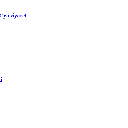
’ya ziyaret
i