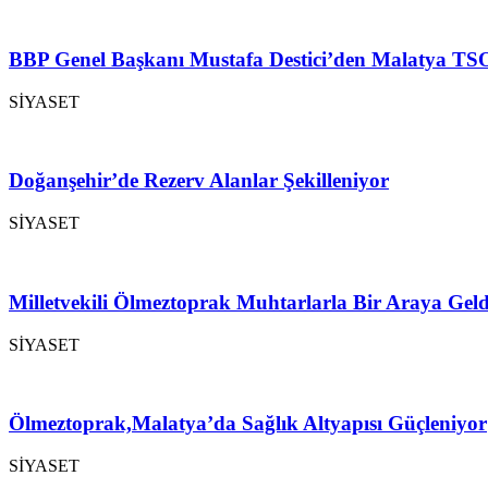
BBP Genel Başkanı Mustafa Destici’den Malatya TSO
SİYASET
Doğanşehir’de Rezerv Alanlar Şekilleniyor
SİYASET
Milletvekili Ölmeztoprak Muhtarlarla Bir Araya Geld
SİYASET
Ölmeztoprak,Malatya’da Sağlık Altyapısı Güçleniyor
SİYASET