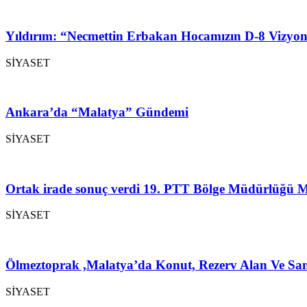
Yıldırım: “Necmettin Erbakan Hocamızın D-8 Vizyon
SİYASET
Ankara’da “Malatya” Gündemi
SİYASET
Ortak irade sonuç verdi 19. PTT Bölge Müdürlüğü M
SİYASET
Ölmeztoprak ,Malatya’da Konut, Rezerv Alan Ve San
SİYASET