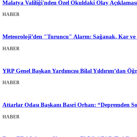
Malatya Valiliği'nden Özel Okuldaki Olay Açıklamas
HABER
Meteoroloji’den "Turuncu" Alarm: Sağanak, Kar ve 
HABER
YRP Genel Başkan Yardımcısı Bilal Yıldırım’dan Öğr
HABER
Attarlar Odası Başkanı Basri Orhan: “Depremden So
HABER