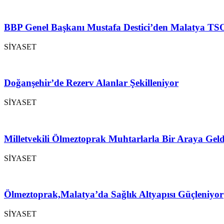
BBP Genel Başkanı Mustafa Destici’den Malatya TSO
SİYASET
Doğanşehir’de Rezerv Alanlar Şekilleniyor
SİYASET
Milletvekili Ölmeztoprak Muhtarlarla Bir Araya Geld
SİYASET
Ölmeztoprak,Malatya’da Sağlık Altyapısı Güçleniyor
SİYASET