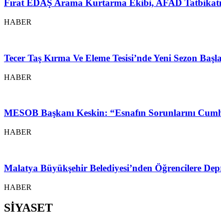
Fırat EDAŞ Arama Kurtarma Ekibi, AFAD Tatbikatı
HABER
Tecer Taş Kırma Ve Eleme Tesisi’nde Yeni Sezon Baş
HABER
MESOB Başkanı Keskin: “Esnafın Sorunlarını Cumh
HABER
Malatya Büyükşehir Belediyesi’nden Öğrencilere Depr
HABER
SİYASET