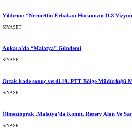
Yıldırım: “Necmettin Erbakan Hocamızın D-8 Vizyon
SİYASET
Ankara’da “Malatya” Gündemi
SİYASET
Ortak irade sonuç verdi 19. PTT Bölge Müdürlüğü M
SİYASET
Ölmeztoprak ,Malatya’da Konut, Rezerv Alan Ve San
SİYASET