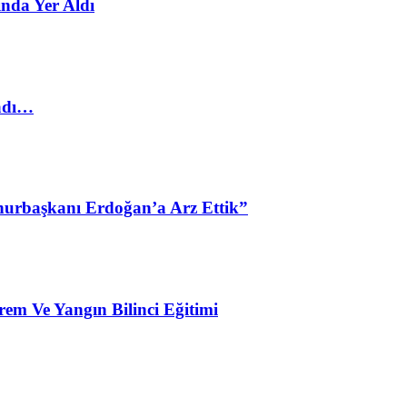
nda Yer Aldı
ladı…
urbaşkanı Erdoğan’a Arz Ettik”
em Ve Yangın Bilinci Eğitimi