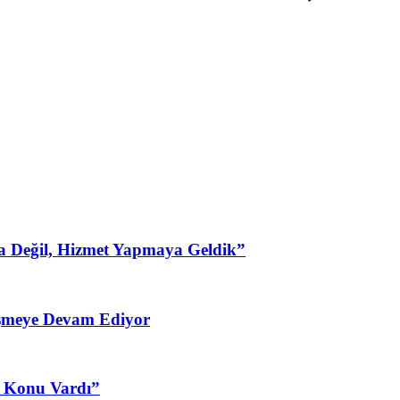
a Değil, Hizmet Yapmaya Geldik”
şmeye Devam Ediyor
3 Konu Vardı”