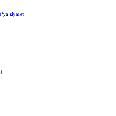
’ya ziyaret
i