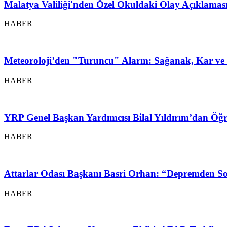
Malatya Valiliği'nden Özel Okuldaki Olay Açıklamas
HABER
Meteoroloji’den "Turuncu" Alarm: Sağanak, Kar ve 
HABER
YRP Genel Başkan Yardımcısı Bilal Yıldırım’dan Öğr
HABER
Attarlar Odası Başkanı Basri Orhan: “Depremden So
HABER