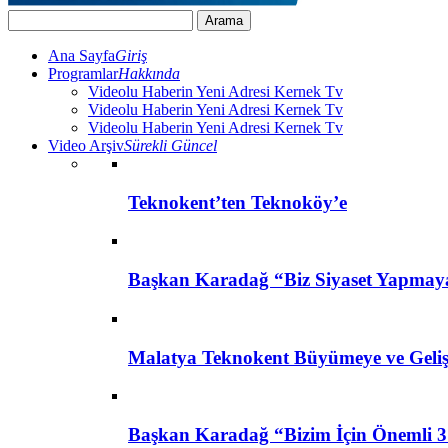
Ana Sayfa
Giriş
Programlar
Hakkında
Videolu Haberin Yeni Adresi Kernek Tv
Videolu Haberin Yeni Adresi Kernek Tv
Videolu Haberin Yeni Adresi Kernek Tv
Video Arşiv
Sürekli Güncel
Teknokent’ten Teknoköy’e
Başkan Karadağ “Biz Siyaset Yapmay
Malatya Teknokent Büyümeye ve Geli
Başkan Karadağ “Bizim İçin Önemli 