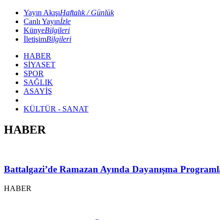
Yayın Akışı
Haftalık / Günlük
Canlı Yayın
İzle
Künye
Bilgileri
İletişim
Bilgileri
HABER
SİYASET
SPOR
SAĞLIK
ASAYİŞ
KÜLTÜR - SANAT
HABER
Battalgazi’de Ramazan Ayında Dayanışma Programl
HABER