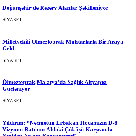
Doğanşehir’de Rezerv Alanlar Şekilleniyor
SİYASET
Milletvekili Ölmeztoprak Muhtarlarla Bir Araya
Geldi
SİYASET
Ölmeztoprak,Malatya’da Sağlık Altyapısı
Güçleniyor
SİYASET
Yıldırım: “Necmettin Erbakan Hocamızın D-8
Vizyonu Batı’nın Ahlaki Çöküşü Karşısında