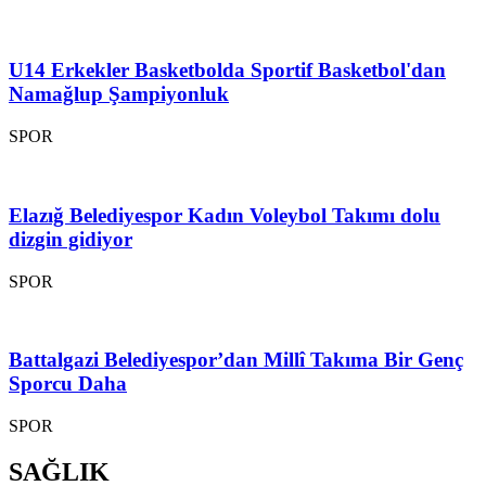
U14 Erkekler Basketbolda Sportif Basketbol'dan
Namağlup Şampiyonluk
SPOR
Elazığ Belediyespor Kadın Voleybol Takımı dolu
dizgin gidiyor
SPOR
Battalgazi Belediyespor’dan Millî Takıma Bir Genç
Sporcu Daha
SPOR
SAĞLIK