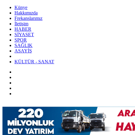
Künye
Hakkımızda
Frekanslarımız
İletişim
HABER
SİYASET
SPOR
SAĞLIK
ASAYİŞ
KÜLTÜR - SANAT