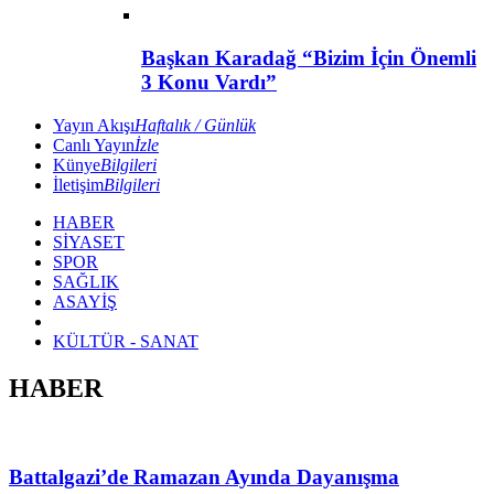
Başkan Karadağ “Bizim İçin Önemli
3 Konu Vardı”
Yayın Akışı
Haftalık / Günlük
Canlı Yayın
İzle
Künye
Bilgileri
İletişim
Bilgileri
HABER
SİYASET
SPOR
SAĞLIK
ASAYİŞ
KÜLTÜR - SANAT
HABER
Battalgazi’de Ramazan Ayında Dayanışma