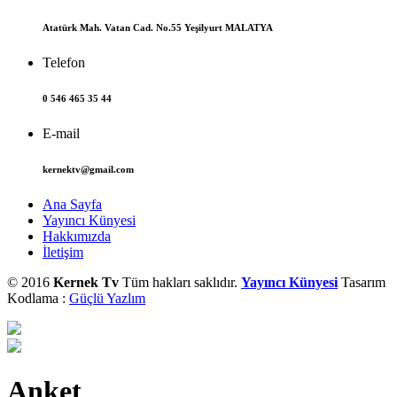
Atatürk Mah. Vatan Cad. No.55 Yeşilyurt MALATYA
Telefon
0 546 465 35 44
E-mail
kernektv@gmail.com
Ana Sayfa
Yayıncı Künyesi
Hakkımızda
İletişim
© 2016
Kernek Tv
Tüm hakları saklıdır.
Yayıncı Künyesi
Tasarım
Kodlama :
Güçlü Yazlım
Anket