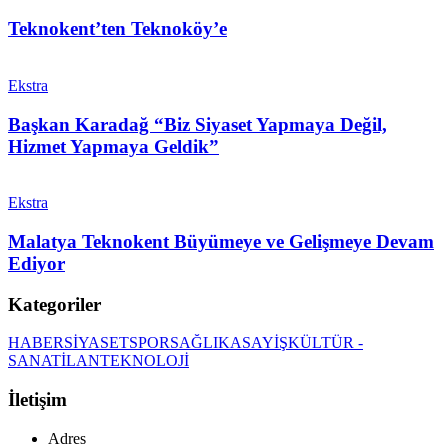
Teknokent’ten Teknoköy’e
Ekstra
Başkan Karadağ “Biz Siyaset Yapmaya Değil,
Hizmet Yapmaya Geldik”
Ekstra
Malatya Teknokent Büyümeye ve Gelişmeye Devam
Ediyor
Kategoriler
HABER
SİYASET
SPOR
SAĞLIK
ASAYİŞ
KÜLTÜR -
SANAT
İLAN
TEKNOLOJİ
İletişim
Adres