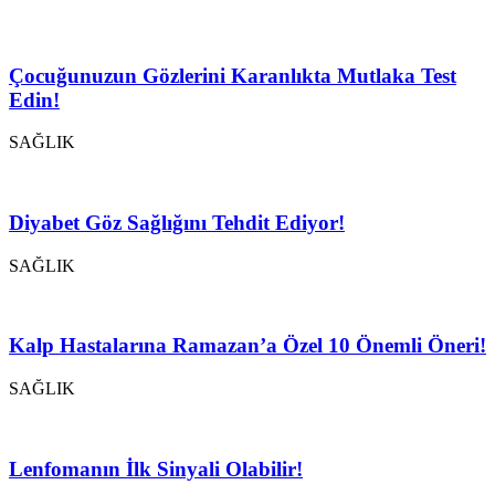
Çocuğunuzun Gözlerini Karanlıkta Mutlaka Test
Edin!
SAĞLIK
Diyabet Göz Sağlığını Tehdit Ediyor!
SAĞLIK
Kalp Hastalarına Ramazan’a Özel 10 Önemli Öneri!
SAĞLIK
Lenfomanın İlk Sinyali Olabilir!