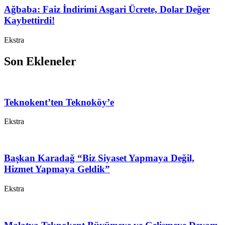
Ağbaba: Faiz İndirimi Asgari Ücrete, Dolar Değer
Kaybettirdi!
Ekstra
Son Ekleneler
Teknokent’ten Teknoköy’e
Ekstra
Başkan Karadağ “Biz Siyaset Yapmaya Değil,
Hizmet Yapmaya Geldik”
Ekstra