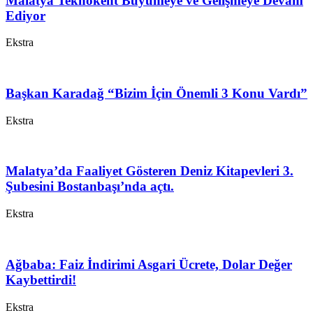
Malatya Teknokent Büyümeye ve Gelişmeye Devam
Ediyor
Ekstra
Başkan Karadağ “Bizim İçin Önemli 3 Konu Vardı”
Ekstra
Malatya’da Faaliyet Gösteren Deniz Kitapevleri 3.
Şubesini Bostanbaşı’nda açtı.
Ekstra
Ağbaba: Faiz İndirimi Asgari Ücrete, Dolar Değer
Kaybettirdi!
Ekstra