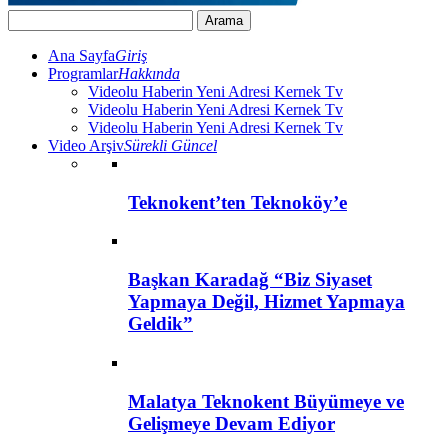
Ana Sayfa
Giriş
Programlar
Hakkında
Videolu Haberin Yeni Adresi Kernek Tv
Videolu Haberin Yeni Adresi Kernek Tv
Videolu Haberin Yeni Adresi Kernek Tv
Video Arşiv
Sürekli Güncel
Teknokent’ten Teknoköy’e
Başkan Karadağ “Biz Siyaset
Yapmaya Değil, Hizmet Yapmaya
Geldik”
Malatya Teknokent Büyümeye ve
Gelişmeye Devam Ediyor