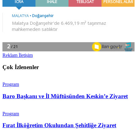
Reklam İletişim
Çok İzlenenler
Program
Baro Başkanı ve İl Müftüsünden Keskin’e Ziyaret
Program
Fırat İlköğretim Okulundan Şehitliğe Ziyaret