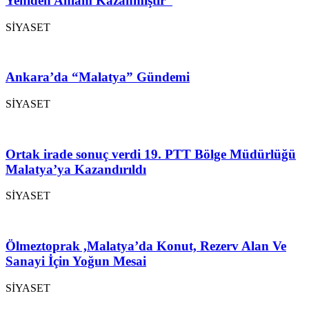
Yeniden Anlam Kazanmıştır”
SİYASET
Ankara’da “Malatya” Gündemi
SİYASET
Ortak irade sonuç verdi 19. PTT Bölge Müdürlüğü
Malatya’ya Kazandırıldı
SİYASET
Ölmeztoprak ,Malatya’da Konut, Rezerv Alan Ve
Sanayi İçin Yoğun Mesai
SİYASET