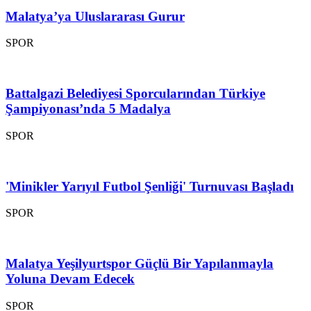
Malatya’ya Uluslararası Gurur
SPOR
Battalgazi Belediyesi Sporcularından Türkiye
Şampiyonası’nda 5 Madalya
SPOR
'Minikler Yarıyıl Futbol Şenliği' Turnuvası Başladı
SPOR
Malatya Yeşilyurtspor Güçlü Bir Yapılanmayla
Yoluna Devam Edecek
SPOR