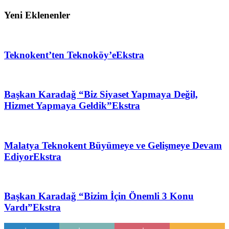
Yeni Eklenenler
Teknokent’ten Teknoköy’e
Ekstra
Başkan Karadağ “Biz Siyaset Yapmaya Değil,
Hizmet Yapmaya Geldik”
Ekstra
Malatya Teknokent Büyümeye ve Gelişmeye Devam
Ediyor
Ekstra
Başkan Karadağ “Bizim İçin Önemli 3 Konu
Vardı”
Ekstra