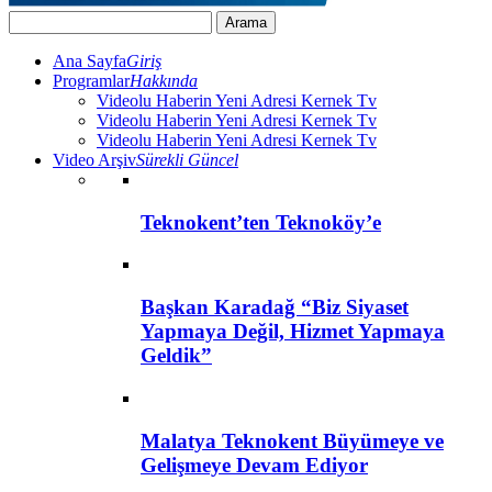
Ana Sayfa
Giriş
Programlar
Hakkında
Videolu Haberin Yeni Adresi Kernek Tv
Videolu Haberin Yeni Adresi Kernek Tv
Videolu Haberin Yeni Adresi Kernek Tv
Video Arşiv
Sürekli Güncel
Teknokent’ten Teknoköy’e
Başkan Karadağ “Biz Siyaset
Yapmaya Değil, Hizmet Yapmaya
Geldik”
Malatya Teknokent Büyümeye ve
Gelişmeye Devam Ediyor