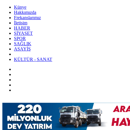
Künye
Hakkımızda
Frekanslarımız
İletişim
HABER
SİYASET
SPOR
SAĞLIK
ASAYİŞ
KÜLTÜR - SANAT