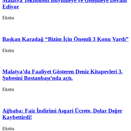
Malatya Teknokent Büyümeye ve Gelişmeye Devam
Ediyor
Ekstra
Başkan Karadağ “Bizim İçin Önemli 3 Konu Vardı”
Ekstra
Malatya’da Faaliyet Gösteren Deniz Kitapevleri 3.
Şubesini Bostanbaşı’nda açtı.
Ekstra
Ağbaba: Faiz İndirimi Asgari Ücrete, Dolar Değer
Kaybettirdi!
Ekstra