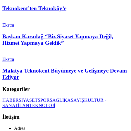
Teknokent’ten Teknoköy’e
Ekstra
Başkan Karadağ “Biz Siyaset Yapmaya Değil,
Hizmet Yapmaya Geldik”
Ekstra
Malatya Teknokent Büyümeye ve Gelişmeye Devam
Ediyor
Kategoriler
HABER
SİYASET
SPOR
SAĞLIK
ASAYİŞ
KÜLTÜR -
SANAT
İLAN
TEKNOLOJİ
İletişim
Adres