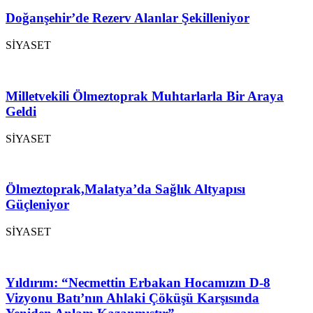
Doğanşehir’de Rezerv Alanlar Şekilleniyor
SİYASET
Milletvekili Ölmeztoprak Muhtarlarla Bir Araya
Geldi
SİYASET
Ölmeztoprak,Malatya’da Sağlık Altyapısı
Güçleniyor
SİYASET
Yıldırım: “Necmettin Erbakan Hocamızın D-8
Vizyonu Batı’nın Ahlaki Çöküşü Karşısında