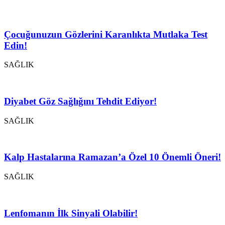
Çocuğunuzun Gözlerini Karanlıkta Mutlaka Test
Edin!
SAĞLIK
Diyabet Göz Sağlığını Tehdit Ediyor!
SAĞLIK
Kalp Hastalarına Ramazan’a Özel 10 Önemli Öneri!
SAĞLIK
Lenfomanın İlk Sinyali Olabilir!