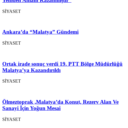
Yeniden Anlam Kazanmıştır”
SİYASET
Ankara’da “Malatya” Gündemi
SİYASET
Ortak irade sonuç verdi 19. PTT Bölge Müdürlüğü
Malatya’ya Kazandırıldı
SİYASET
Ölmeztoprak ,Malatya’da Konut, Rezerv Alan Ve
Sanayi İçin Yoğun Mesai
SİYASET