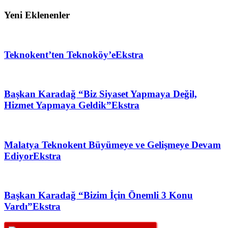
Yeni Eklenenler
Teknokent’ten Teknoköy’e
Ekstra
Başkan Karadağ “Biz Siyaset Yapmaya Değil,
Hizmet Yapmaya Geldik”
Ekstra
Malatya Teknokent Büyümeye ve Gelişmeye Devam
Ediyor
Ekstra
Başkan Karadağ “Bizim İçin Önemli 3 Konu
Vardı”
Ekstra