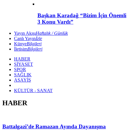
Başkan Karadağ “Bizim İçin Önemli
3 Konu Vardı”
Yayın Akışı
Haftalık / Günlük
Canlı Yayın
İzle
Künye
Bilgileri
İletişim
Bilgileri
HABER
SİYASET
SPOR
SAĞLIK
ASAYİŞ
KÜLTÜR - SANAT
HABER
Battalgazi’de Ramazan Ayında Dayanışma