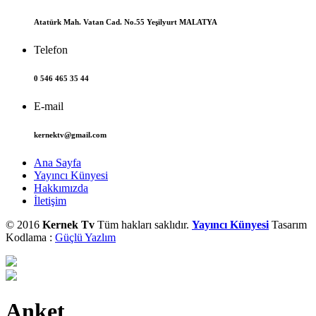
Atatürk Mah. Vatan Cad. No.55 Yeşilyurt MALATYA
Telefon
0 546 465 35 44
E-mail
kernektv@gmail.com
Ana Sayfa
Yayıncı Künyesi
Hakkımızda
İletişim
© 2016
Kernek Tv
Tüm hakları saklıdır.
Yayıncı Künyesi
Tasarım
Kodlama :
Güçlü Yazlım
Anket