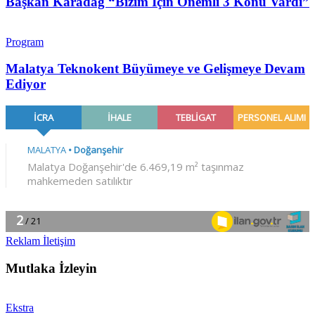
Başkan Karadağ “Bizim İçin Önemli 3 Konu Vardı”
Program
Malatya Teknokent Büyümeye ve Gelişmeye Devam
Ediyor
Reklam İletişim
Mutlaka İzleyin
Ekstra