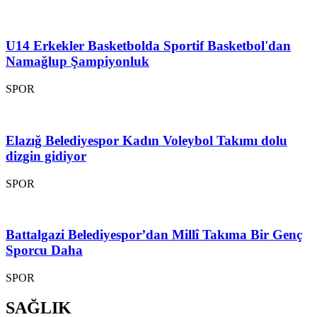
U14 Erkekler Basketbolda Sportif Basketbol'dan
Namağlup Şampiyonluk
SPOR
Elazığ Belediyespor Kadın Voleybol Takımı dolu
dizgin gidiyor
SPOR
Battalgazi Belediyespor’dan Millî Takıma Bir Genç
Sporcu Daha
SPOR
SAĞLIK