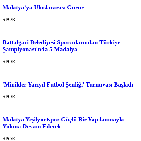
Malatya’ya Uluslararası Gurur
SPOR
Battalgazi Belediyesi Sporcularından Türkiye
Şampiyonası’nda 5 Madalya
SPOR
'Minikler Yarıyıl Futbol Şenliği' Turnuvası Başladı
SPOR
Malatya Yeşilyurtspor Güçlü Bir Yapılanmayla
Yoluna Devam Edecek
SPOR