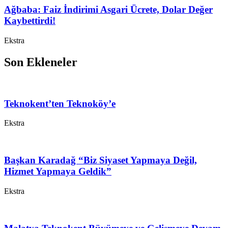
Ağbaba: Faiz İndirimi Asgari Ücrete, Dolar Değer
Kaybettirdi!
Ekstra
Son Ekleneler
Teknokent’ten Teknoköy’e
Ekstra
Başkan Karadağ “Biz Siyaset Yapmaya Değil,
Hizmet Yapmaya Geldik”
Ekstra